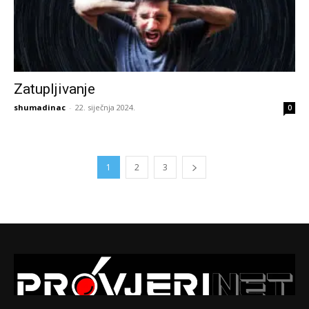
Zatupljivanje
shumadinac
-
22. siječnja 2024.
0
1
2
3