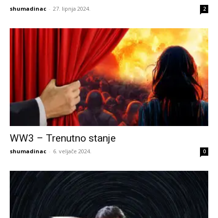
shumadinac
-
27. lipnja 2024.
2
WW3 – Trenutno stanje
shumadinac
-
6. veljače 2024.
0