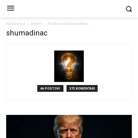
Naslovnica
Autori
Postovi od shumadinac
shumadinac
46 POSTOVI
372 KOMENTARI