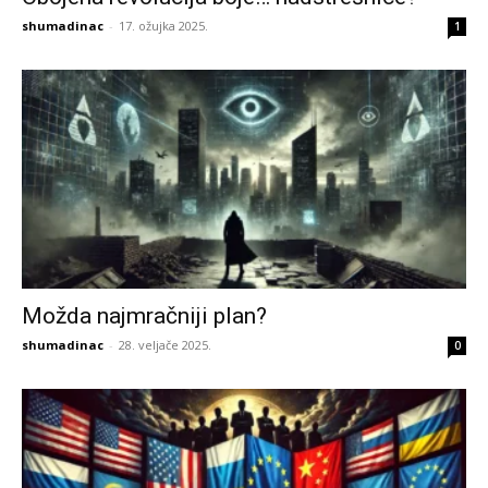
shumadinac
-
17. ožujka 2025.
1
Možda najmračniji plan?
shumadinac
-
28. veljače 2025.
0