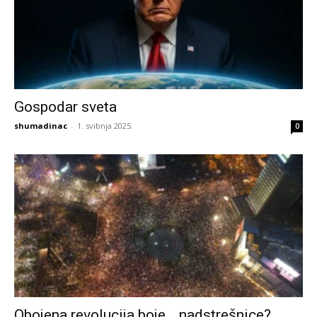
Gospodar sveta
shumadinac
-
1. svibnja 2025.
0
Obojena revolucija boje… nadstrešnice?