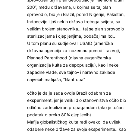
200”, među državama, u kojima se taj plan
sprovodio, bio je i Brazil, pored Nigerije, Pakistan,
Indonezije i još nekih država trećega svijeta, sa
velikim brojem stanovnika… taj se plan sprovodio
sterilizacijama i cjepljenjima, pobačajima itd..
U tom planu su sudjelovali USAID (američka
državna agencija za inozemnu pomoć i razvoj),
Planned Parenthood (glavna eugeničarska
organizacija kulta za depopulaciju), kao i neke
zapadne vlade, sve tajno– i naravno zaklade
najvećih mafijaša, “filantropa”
očito je da je sada ovdje Brazil odabran za
eksperiment, jer je veliki dio stanovništva očito bio
odlično zadebiliziran propagandom (ako je točan
podatak o preko 80% cjepljenih)
Mafija globalističkog kulta radi ovako, da uvijek
odabere neke države za svoje eksperimente.. kao