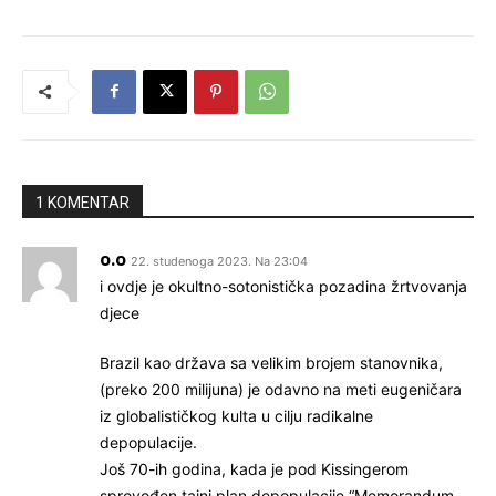
1 KOMENTAR
o.o
22. studenoga 2023. Na 23:04
i ovdje je okultno-sotonistička pozadina žrtvovanja
djece
Brazil kao država sa velikim brojem stanovnika,
(preko 200 milijuna) je odavno na meti eugeničara
iz globalističkog kulta u cilju radikalne
depopulacije.
Još 70-ih godina, kada je pod Kissingerom
sprovođen tajni plan depopulacije “Memorandum