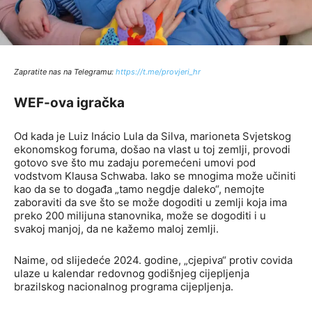
Zapratite nas na Telegramu:
http
s://t.me/provjeri_hr
WEF-ova igračka
Od kada je Luiz Inácio Lula da Silva, marioneta Svjetskog
ekonomskog foruma, došao na vlast u toj zemlji, provodi
gotovo sve što mu zadaju poremećeni umovi pod
vodstvom Klausa Schwaba. Iako se mnogima može učiniti
kao da se to događa „tamo negdje daleko“, nemojte
zaboraviti da sve što se može dogoditi u zemlji koja ima
preko 200 milijuna stanovnika, može se dogoditi i u
svakoj manjoj, da ne kažemo maloj zemlji.
Naime, od slijedeće 2024. godine, „cjepiva“ protiv covida
ulaze u kalendar redovnog godišnjeg cijepljenja
brazilskog nacionalnog programa cijepljenja.