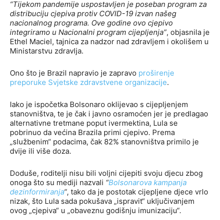
“Tijekom pandemije uspostavljen je poseban program za
distribuciju cjepiva protiv COVID-19 izvan našeg
nacionalnog programa. Ove godine ovo cjepivo
integriramo u Nacionalni program cijepljenja”
, objasnila je
Ethel Maciel, tajnica za nadzor nad zdravljem i okolišem u
Ministarstvu zdravlja.
Ono što je Brazil napravio je zapravo
proširenje
preporuke Svjetske zdravstvene organizacije
.
Iako je ispočetka Bolsonaro oklijevao s cijepljenjem
stanovništva, te je čak i javno osramoćen jer je predlagao
alternativne tretmane poput ivermektina, Lula se
pobrinuo da većina Brazila primi cjepivo. Prema
„službenim“ podacima, čak 82% stanovništva primilo je
dvije ili više doza.
Doduše, roditelji nisu bili voljni cijepiti svoju djecu zbog
onoga što su mediji nazvali
“
Bolsonarova kampanja
dezinformiranja
“
, tako da je postotak cijepljene djece vrlo
nizak, što Lula sada pokušava „ispravit“ uključivanjem
ovog „cjepiva“ u „obaveznu godišnju imunizaciju“.