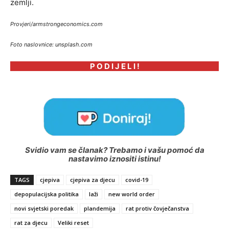
zemlji.
Provjeri/armstrongeconomics.com
Foto naslovnice: unsplash.com
P O D I J E L I !
Svidio vam se članak? Trebamo i vašu pomoć da
nastavimo iznositi istinu!
TAGS
cjepiva
cjepiva za djecu
covid-19
depopulacijska politika
laži
new world order
novi svjetski poredak
plandemija
rat protiv čovječanstva
rat za djecu
Veliki reset