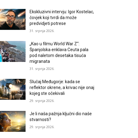
Ekskluzivni intervju: Igor Kostelac,
čovjek koji tvrdi da može
predvidjeti potrese
31. srpnja 2026.
„Kao u filmu World War Z“:
Španjolska enklava Ceuta pala
pod naletom desetaka tisuća
migranata
31. srpnja 2026.
Slučaj Međugorje: kada se
reflektor okrene, a krivac nije onaj
kojeg ste očekivali
29. srpnja 2026.
Je li naša pažnja ključni dio naše
stvarnosti?
29. srpnja 2026.