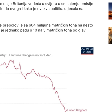
rde da je Britanija vodeća u svijetu u smanjenju emisije
o do ovoga i kako je ovakva politika utjecala na
 prepolovile sa 604 milijuna metričkih tona na nešto
 je jednako padu s 10 na 5 metričkih tona po glavi