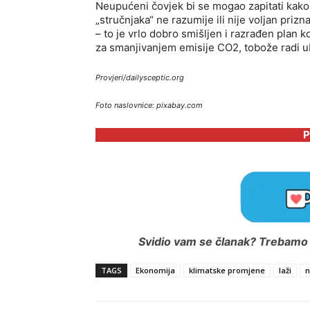
Neupućeni čovjek bi se mogao zapitati kako t
„stručnjaka“ ne razumije ili nije voljan pri
– to je vrlo dobro smišljen i razrađen pla
za smanjivanjem emisije CO2, tobože radi ub
Provjeri/dailysceptic.org
Foto naslovnice: pixabay.com
P
Svidio vam se članak? Trebamo i
TAGS
Ekonomija
klimatske promjene
laži
n