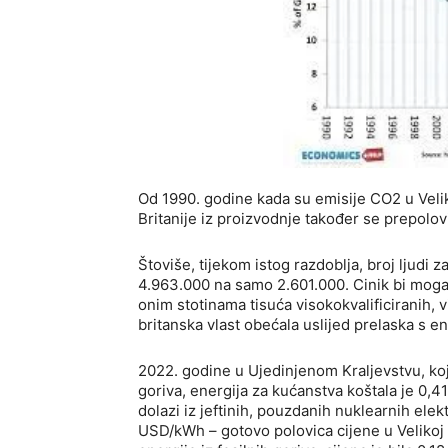
Od 1990. godine kada su emisije CO2 u Velik
Britanije iz proizvodnje također se prepolo
Štoviše, tijekom istog razdoblja, broj ljudi z
4.963.000 na samo 2.601.000. Cinik bi mogao
onim stotinama tisuća visokokvalificiranih, v
britanska vlast obećala uslijed prelaska s en
2022. godine u Ujedinjenom Kraljevstvu, koj
goriva, energija za kućanstva koštala je 0,
dolazi iz jeftinih, pouzdanih nuklearnih elek
USD/kWh – gotovo polovica cijene u Velikoj 