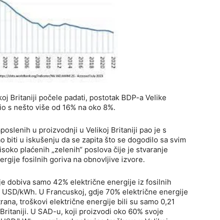
oj Britaniji počele padati, postotak BDP-a Velike
vio s nešto više od 16% na oko 8%.
aposlenih u proizvodnji u Velikoj Britaniji pao je s
 biti u iskušenju da se zapita što se dogodilo sa svim
isoko plaćenih „zelenih“ poslova čije je stvaranje
ergije fosilnih goriva na obnovljive izvore.
e dobiva samo 42% električne energije iz fosilnih
41 USD/kWh. U Francuskoj, gdje 70% električne energije
trana, troškovi električne energije bili su samo 0,21
Britaniji. U SAD-u, koji proizvodi oko 60% svoje