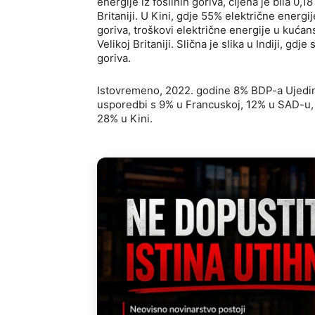
energije iz fosilnih goriva, cijena je bila 0
Britaniji. U Kini, gdje 55% električne energij
goriva, troškovi električne energije u kuć
Velikoj Britaniji. Slična je slika u Indiji, gd
goriva.
Istovremeno, 2022. godine 8% BDP-a Ujedinj
usporedbi s 9% u Francuskoj, 12% u SAD-u, 13
28% u Kini.