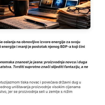
še oslanja na obnovljive izvore energije za svoju
i energije i manji je postotak njenog BDP-a koji čini
onomska znanost je jasna: proizvodnja novca i duga
stva. Tvrditi suprotno znači slijediti fantaziju, a ne
s entuzijazmom tiska novac i povećava državni dug u
iglednog uništavanja proizvodnje visokim cijenama
o, jer se proizvodnja seli u zemlje s nižim