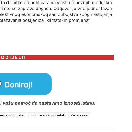
o da nitko od političara na vlasti i tobožnjih medijskih
znati što se zapravo događa. Odgovor je vrlo jednostavan
n kolektivnog ekonomskog samoubojstva zbog nastojanja
lažavanja posljedica „klimatskih promjena“.
 O D I J E L I !
 vašu pomoć da nastavimo iznositi istinu!
ew world order
novi svjetski poredak
Veliki reset