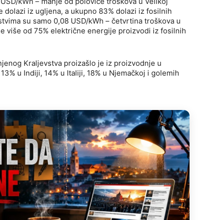
,18 USD/kWh – manje od polovice troškova u Velikoj
e dolazi iz ugljena, a ukupno 83% dolazi iz fosilnih
anstvima su samo 0,08 USD/kWh – četvrtina troškova u
je se više od 75% električne energije proizvodi iz fosilnih
enog Kraljevstva proizašlo je iz proizvodnje u
% u Indiji, 14% u Italiji, 18% u Njemačkoj i golemih