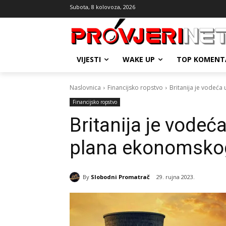
Subota, 8 kolovoza, 2026
VIJESTI
WAKE UP
TOP KOMENT
Naslovnica
Financijsko ropstvo
Britanija je vodeća
Financijsko ropstvo
Britanija je vodeća
plana ekonomsko
By
Slobodni Promatrač
29. rujna 2023.