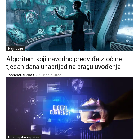
Najnovije
Algoritam koji navodno predviđa zločine
tjedan dana unaprijed na pragu uvođenja
Conscious Pilat
-
3. srpnja 2022.
Financijsko ropstvo