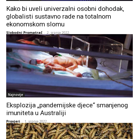
Kako bi uveli univerzalni osobni dohodak,
globalisti sustavno rade na totalnom
ekonomskom slomu
Slobodni Promatrač
-
2. srpnja 2022.
Najnovije
Eksplozija „pandemijske djece“ smanjenog
imuniteta u Australiji
Provjeri
-
1. srpnja 2022.