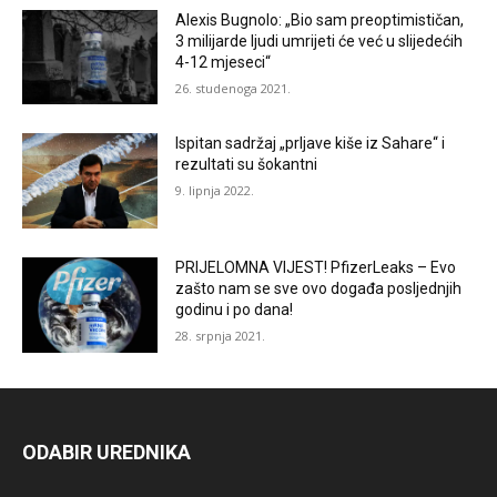
Alexis Bugnolo: „Bio sam preoptimističan,
3 milijarde ljudi umrijeti će već u slijedećih
4-12 mjeseci“
26. studenoga 2021.
Ispitan sadržaj „prljave kiše iz Sahare“ i
rezultati su šokantni
9. lipnja 2022.
PRIJELOMNA VIJEST! PfizerLeaks – Evo
zašto nam se sve ovo događa posljednjih
godinu i po dana!
28. srpnja 2021.
ODABIR UREDNIKA