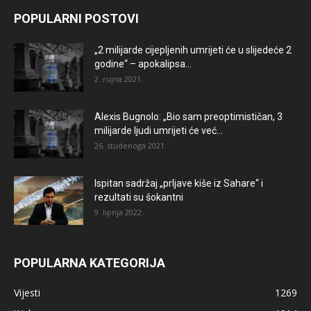
POPULARNI POSTOVI
„2 milijarde cijepljenih umrijeti će u slijedeće 2
godine“ – apokalipsa...
2. rujna 2021.
Alexis Bugnolo: „Bio sam preoptimističan, 3
milijarde ljudi umrijeti će već...
26. studenoga 2021.
Ispitan sadržaj „prljave kiše iz Sahare“ i
rezultati su šokantni
9. lipnja 2022.
POPULARNA KATEGORIJA
Vijesti
1269