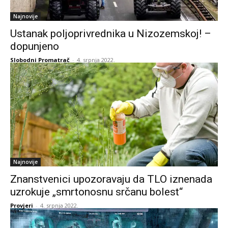
Najnovije
Ustanak poljoprivrednika u Nizozemskoj! –
dopunjeno
Slobodni Promatrač
-
4. srpnja 2022.
Najnovije
Znanstvenici upozoravaju da TLO iznenada
uzrokuje „smrtonosnu srčanu bolest“
Provjeri
-
4. srpnja 2022.