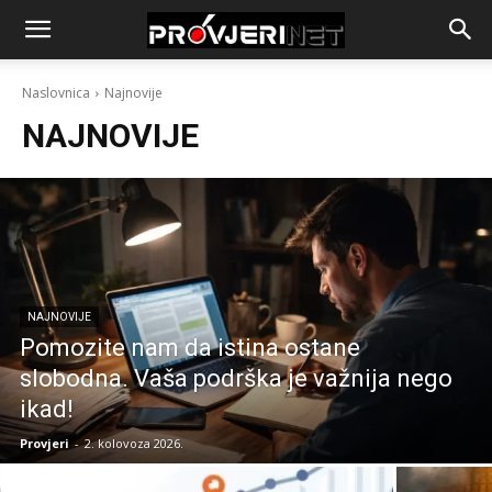
Naslovnica
Najnovije
NAJNOVIJE
NAJNOVIJE
Pomozite nam da istina ostane
slobodna. Vaša podrška je važnija nego
ikad!
Provjeri
-
2. kolovoza 2026.