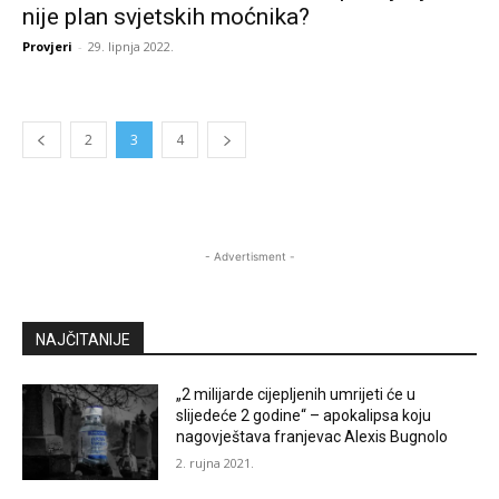
nije plan svjetskih moćnika?
Provjeri
-
29. lipnja 2022.
2
3
4
- Advertisment -
NAJČITANIJE
„2 milijarde cijepljenih umrijeti će u
slijedeće 2 godine“ – apokalipsa koju
nagovještava franjevac Alexis Bugnolo
2. rujna 2021.