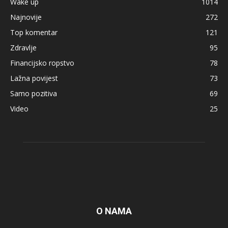
Wake up
1014
Najnovije
272
Top komentar
121
Zdravlje
95
Financijsko ropstvo
78
Lažna povijest
73
Samo pozitiva
69
Video
25
O NAMA