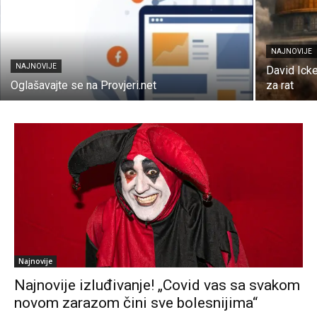
NAJNOVIJE
NAJNOVIJE
David Icke
Oglašavajte se na Provjeri.net
za rat
Najnovije
Najnovije izluđivanje! „Covid vas sa svakom
novom zarazom čini sve bolesnijima“