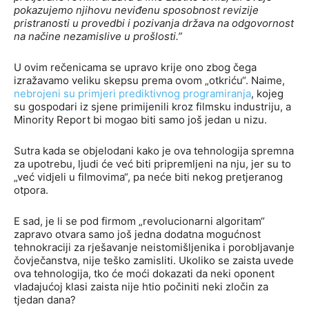
pokazujemo njihovu neviđenu sposobnost revizije
pristranosti u provedbi i pozivanja država na odgovornost
na načine nezamislive u prošlosti.”
U ovim rečenicama se upravo krije ono zbog čega
izražavamo veliku skepsu prema ovom „otkriću“. Naime,
nebrojeni su primjeri prediktivnog programiranja
, kojeg
su gospodari iz sjene primijenili kroz filmsku industriju, a
Minority Report bi mogao biti samo još jedan u nizu.
Sutra kada se objelodani kako je ova tehnologija spremna
za upotrebu, ljudi će već biti pripremljeni na nju, jer su to
„već vidjeli u filmovima“, pa neće biti nekog pretjeranog
otpora.
E sad, je li se pod firmom „revolucionarni algoritam“
zapravo otvara samo još jedna dodatna mogućnost
tehnokraciji za rješavanje neistomišljenika i porobljavanje
čovječanstva, nije teško zamisliti. Ukoliko se zaista uvede
ova tehnologija, tko će moći dokazati da neki oponent
vladajućoj klasi zaista nije htio počiniti neki zločin za
tjedan dana?