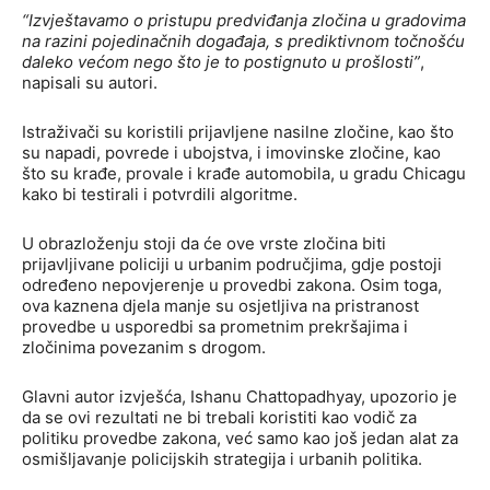
“Izvještavamo o pristupu predviđanja zločina u gradovima
na razini pojedinačnih događaja, s prediktivnom točnošću
daleko većom nego što je to postignuto u prošlosti”
,
napisali su autori.
Istraživači su koristili prijavljene nasilne zločine, kao što
su napadi, povrede i ubojstva, i imovinske zločine, kao
što su krađe, provale i krađe automobila, u gradu Chicagu
kako bi testirali i potvrdili algoritme.
U obrazloženju stoji da će ove vrste zločina biti
prijavljivane policiji u urbanim područjima, gdje postoji
određeno nepovjerenje u provedbi zakona. Osim toga,
ova kaznena djela manje su osjetljiva na pristranost
provedbe u usporedbi sa prometnim prekršajima i
zločinima povezanim s drogom.
Glavni autor izvješća, Ishanu Chattopadhyay, upozorio je
da se ovi rezultati ne bi trebali koristiti kao vodič za
politiku provedbe zakona, već samo kao još jedan alat za
osmišljavanje policijskih strategija i urbanih politika.