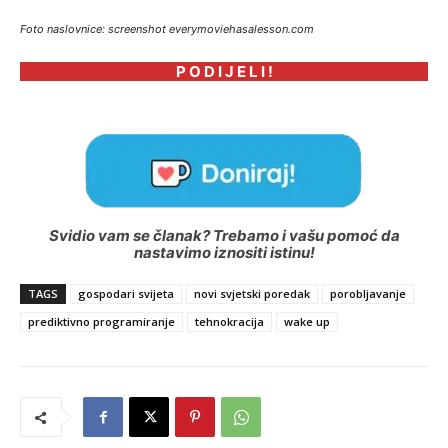
Foto naslovnice: screenshot everymoviehasalesson.com
P O D I J E L I !
Svidio vam se članak? Trebamo i vašu pomoć da
nastavimo iznositi istinu!
TAGS
gospodari svijeta
novi svjetski poredak
porobljavanje
prediktivno programiranje
tehnokracija
wake up