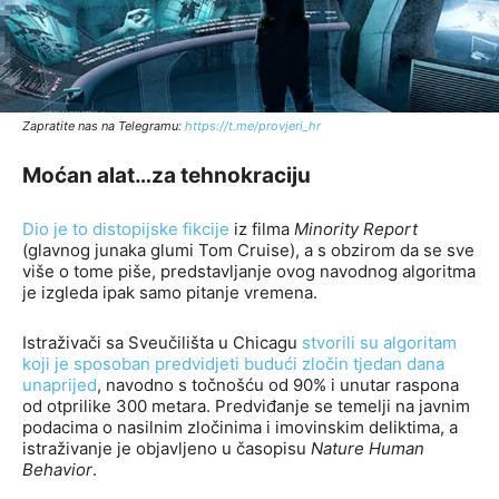
Zapratite nas na Telegramu:
http
s://t.me/provjeri_hr
Moćan alat…za tehnokraciju
Dio je to distopijske fikcije
iz filma
Minority Report
(glavnog junaka glumi Tom Cruise), a s obzirom da se sve
više o tome piše, predstavljanje ovog navodnog algoritma
je izgleda ipak samo pitanje vremena.
Istraživači sa Sveučilišta u Chicagu
stvorili su algoritam
koji je sposoban predvidjeti budući zločin tjedan dana
unaprijed
, navodno s točnošću od 90% i unutar raspona
od otprilike 300 metara. Predviđanje se temelji na javnim
podacima o nasilnim zločinima i imovinskim deliktima, a
istraživanje je objavljeno u časopisu
Nature Human
Behavior
.