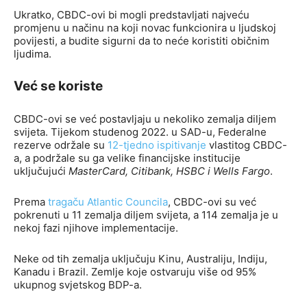
Ukratko, CBDC-ovi bi mogli predstavljati najveću
promjenu u načinu na koji novac funkcionira u ljudskoj
povijesti, a budite sigurni da to neće koristiti običnim
ljudima.
Već se koriste
CBDC-ovi se već postavljaju u nekoliko zemalja diljem
svijeta. Tijekom studenog 2022. u SAD-u, Federalne
rezerve održale su
12-tjedno ispitivanje
vlastitog CBDC-
a, a podržale su ga velike financijske institucije
uključujući
MasterCard, Citibank, HSBC i Wells Fargo
.
Prema
tragaču Atlantic Councila
, CBDC-ovi su već
pokrenuti u 11 zemalja diljem svijeta, a 114 zemalja je u
nekoj fazi njihove implementacije.
Neke od tih zemalja uključuju Kinu, Australiju, Indiju,
Kanadu i Brazil. Zemlje koje ostvaruju više od 95%
ukupnog svjetskog BDP-a.