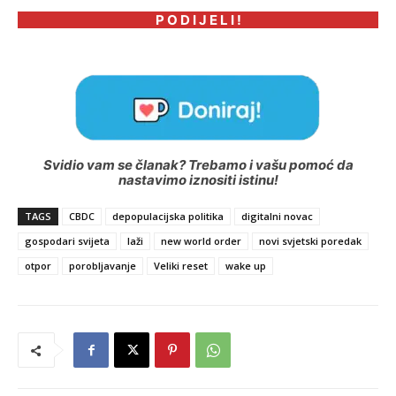
P O D I J E L I !
Svidio vam se članak? Trebamo i vašu pomoć da
nastavimo iznositi istinu!
TAGS
CBDC
depopulacijska politika
digitalni novac
gospodari svijeta
laži
new world order
novi svjetski poredak
otpor
porobljavanje
Veliki reset
wake up