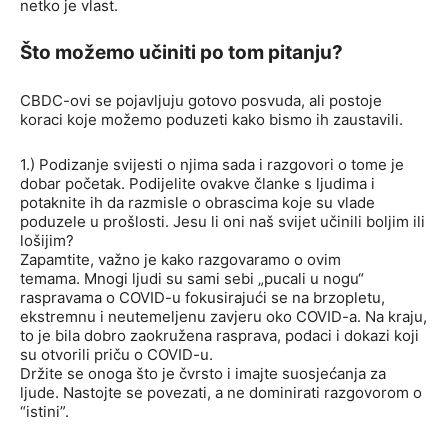
netko je vlast.
Što možemo učiniti po tom pitanju?
CBDC-ovi se pojavljuju gotovo posvuda, ali postoje
koraci koje možemo poduzeti kako bismo ih zaustavili.
1.) Podizanje svijesti o njima sada i razgovori o tome je
dobar početak. Podijelite ovakve članke s ljudima i
potaknite ih da razmisle o obrascima koje su vlade
poduzele u prošlosti. Jesu li oni naš svijet učinili boljim ili
lošijim?
Zapamtite, važno je kako razgovaramo o ovim
temama. Mnogi ljudi su sami sebi „pucali u nogu“
raspravama o COVID-u fokusirajući se na brzopletu,
ekstremnu i neutemeljenu zavjeru oko COVID-a. Na kraju,
to je bila dobro zaokružena rasprava, podaci i dokazi koji
su otvorili priču o COVID-u.
Držite se onoga što je čvrsto i imajte suosjećanja za
ljude. Nastojte se povezati, a ne dominirati razgovorom o
“istini”.