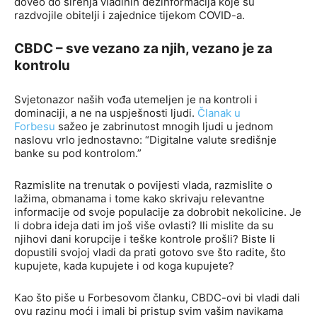
doveo do širenja vladinih dezinformacija koje su
razdvojile obitelji i zajednice tijekom COVID-a.
CBDC – sve vezano za njih, vezano je za
kontrolu
Svjetonazor naših vođa utemeljen je na kontroli i
dominaciji, a ne na uspješnosti ljudi.
Članak u
Forbesu
sažeo je zabrinutost mnogih ljudi u jednom
naslovu vrlo jednostavno: “Digitalne valute središnje
banke su pod kontrolom.”
Razmislite na trenutak o povijesti vlada, razmislite o
lažima, obmanama i tome kako skrivaju relevantne
informacije od svoje populacije za dobrobit nekolicine. Je
li dobra ideja dati im još više ovlasti? Ili mislite da su
njihovi dani korupcije i teške kontrole prošli? Biste li
dopustili svojoj vladi da prati gotovo sve što radite, što
kupujete, kada kupujete i od koga kupujete?
Kao što piše u Forbesovom članku, CBDC-ovi bi vladi dali
ovu razinu moći i imali bi pristup svim vašim navikama