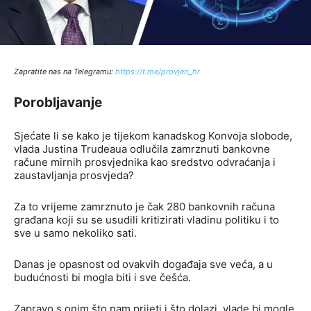
Zapratite nas na Telegramu:
http
s://t.me/provjeri_hr
Porobljavanje
Sjećate li se kako je tijekom kanadskog Konvoja slobode,
vlada Justina Trudeaua odlučila zamrznuti bankovne
račune mirnih prosvjednika kao sredstvo odvraćanja i
zaustavljanja prosvjeda?
Za to vrijeme zamrznuto je čak 280 bankovnih računa
građana koji su se usudili kritizirati vladinu politiku i to
sve u samo nekoliko sati.
Danas je opasnost od ovakvih događaja sve veća, a u
budućnosti bi mogla biti i sve češća.
Zapravo s onim što nam prijeti i što dolazi, vlade bi mogle