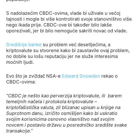
S nadolazećim CBDC-ovima, vlade bi uživale u većoj
tajnosti i mogle bi više kontrolirati svoje stanovništvo više
nego ikada prije. CBDC-ove bi također bilo lakše
oporezivati, jer bi bilo nemoguće sakriti novac od vlade.
Središnje banke
su problem već desetljećima, a
kriptovalute su stvorene kako bi zaustavile ovaj problem,
no dobile su lošu reputaciju jer ne služe interesima
moćnih ljudi.
Evo što je zviždač NSA-e
Edward Snowden
rekao o
CBDC-ovima:
“CBDC je nešto kao perverzija kriptovalute, ili barem
temeljnih načela i protokola kriptovalute –
kriptofašistička valuta, zli blizanac upisan u knjige na
Suprotnom danu, izričito osmišljen kako bi uskratio
svojim korisnicima osnovno vlasništvo nad svojim
novcem i postavio državu u posredničko središte svake
transakcije.”