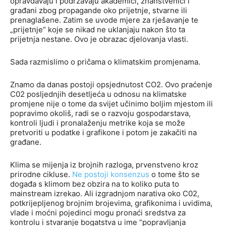
opravdavaju i podržavaju akademici, znanstvenici i
građani zbog propagande oko prijetnje, stvarne ili
prenaglašene. Zatim se uvode mjere za rješavanje te
„prijetnje“ koje se nikad ne uklanjaju nakon što ta
prijetnja nestane. Ovo je obrazac djelovanja vlasti.
Sada razmislimo o pričama o klimatskim promjenama.
Znamo da danas postoji opsjednutost CO2. Ovo praćenje
C02 posljednjih desetljeća u odnosu na klimatske
promjene nije o tome da svijet učinimo boljim mjestom ili
popravimo okoliš, radi se o razvoju gospodarstava,
kontroli ljudi i pronalaženju metrike koja se može
pretvoriti u podatke i grafikone i potom je zakačiti na
građane.
Klima se mijenja iz brojnih razloga, prvenstveno kroz
prirodne cikluse.
Ne postoji konsenzus
o tome što se
događa s klimom bez obzira na to koliko puta to
mainstream izrekao. Ali izgradnjom narativa oko C02,
potkrijepljenog brojnim brojevima, grafikonima i uvidima,
vlade i moćni pojedinci mogu pronaći sredstva za
kontrolu i stvaranje bogatstva u ime “popravljanja