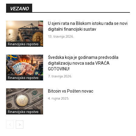
VEZANO
U sjeni rata na Bliskom istoku rađa se novi
digitalni financijski sustav
13. travnja 2026.
Financijsko ropstvo
Švedska koja je godinama predvodila
digitalizaciju novca sada VRAĆA
GOTOVINU!
7. travnja 2026.
Financijsko ropstvo
Bitcoin vs Pošten novac
4. rujna 2025.
Financijsko ropstvo