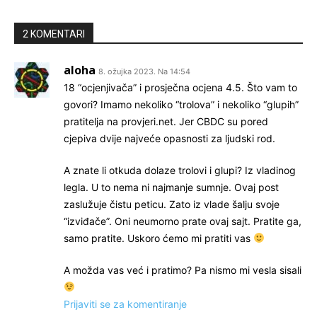
2 KOMENTARI
aloha
8. ožujka 2023. Na 14:54
18 “ocjenjivača” i prosječna ocjena 4.5. Što vam to
govori? Imamo nekoliko “trolova” i nekoliko “glupih”
pratitelja na provjeri.net. Jer CBDC su pored
cjepiva dvije najveće opasnosti za ljudski rod.
A znate li otkuda dolaze trolovi i glupi? Iz vladinog
legla. U to nema ni najmanje sumnje. Ovaj post
zaslužuje čistu peticu. Zato iz vlade šalju svoje
“izviđače”. Oni neumorno prate ovaj sajt. Pratite ga,
samo pratite. Uskoro ćemo mi pratiti vas
A možda vas već i pratimo? Pa nismo mi vesla sisali
Prijaviti se za komentiranje