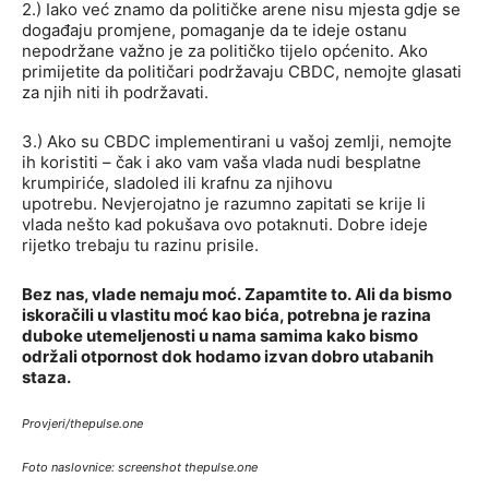
2.) Iako već znamo da političke arene nisu mjesta gdje se
događaju promjene, pomaganje da te ideje ostanu
nepodržane važno je za političko tijelo općenito. Ako
primijetite da političari podržavaju CBDC, nemojte glasati
za njih niti ih podržavati.
3.) Ako su CBDC implementirani u vašoj zemlji, nemojte
ih koristiti – čak i ako vam vaša vlada nudi besplatne
krumpiriće, sladoled ili krafnu za njihovu
upotrebu. Nevjerojatno je razumno zapitati se krije li
vlada nešto kad pokušava ovo potaknuti. Dobre ideje
rijetko trebaju tu razinu prisile.
Bez nas, vlade nemaju moć. Zapamtite to. Ali da bismo
iskoračili u vlastitu moć kao bića, potrebna je razina
duboke utemeljenosti u nama samima kako bismo
održali otpornost dok hodamo izvan dobro utabanih
staza.
Provjeri/thepulse.one
Foto naslovnice: screenshot thepulse.one