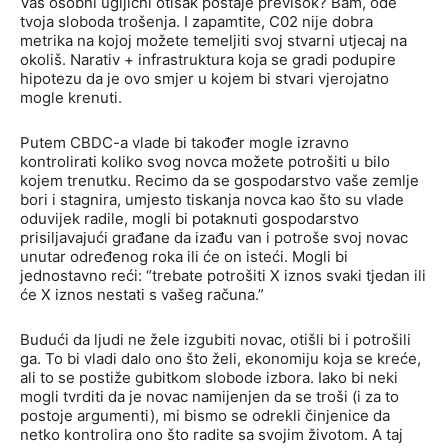
Vaš osobni ugljični otisak postaje previsok? Bam, ode
tvoja sloboda trošenja. I zapamtite, C02 nije dobra
metrika na kojoj možete temeljiti svoj stvarni utjecaj na
okoliš. Narativ + infrastruktura koja se gradi podupire
hipotezu da je ovo smjer u kojem bi stvari vjerojatno
mogle krenuti.
Putem CBDC-a vlade bi također mogle izravno
kontrolirati koliko svog novca možete potrošiti u bilo
kojem trenutku. Recimo da se gospodarstvo vaše zemlje
bori i stagnira, umjesto tiskanja novca kao što su vlade
oduvijek radile, mogli bi potaknuti gospodarstvo
prisiljavajući građane da izađu van i potroše svoj novac
unutar određenog roka ili će on isteći. Mogli bi
jednostavno reći: “trebate potrošiti X iznos svaki tjedan ili
će X iznos nestati s vašeg računa.”
Budući da ljudi ne žele izgubiti novac, otišli bi i potrošili
ga. To bi vladi dalo ono što želi, ekonomiju koja se kreće,
ali to se postiže gubitkom slobode izbora. Iako bi neki
mogli tvrditi da je novac namijenjen da se troši (i za to
postoje argumenti), mi bismo se odrekli činjenice da
netko kontrolira ono što radite sa svojim životom. A taj