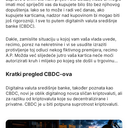
imati moć spriječiti vas da kupujete bilo što bez njihovog
dopuštenja. Iako se to može i radi već danas, ako
kupujete karticama, nadzor nad kupovinom bi mogao biti
još rigorozniji. I sve to putem digitalnih valuta središnje
banke (CBDC).
Dakle, zamislite situaciju u kojoj vam vaša vlada uvede,
recimo, porez na nekretnine i vi se usudite izraziti
protivljenje toj odluci nekog fiktivnog premijera, recimo
A.P. Možda već slijedeće jutro vaša kartica neće moći
autorizirati kruh i mlijeko po kojeg ste došli u trgovinu…
Kratki pregled CBDC-ova
Digitalna valuta središnje banke, također poznata kao
CBDC, novi je oblik digitalnog novca sličan kriptovaluti, ali
za razliku od kriptovaluta koje su decentralizirane i
privatne. CBDC je u biti potpuna suprotnost kriptovaluti.