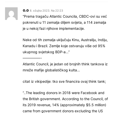
o.o
8. ožujka 2023. Na 22:23
“Prema tragaču Atlantic Councila, CBDC-ovi su već
pokrenuti u 11 zemalja diljem svijeta, a 114 zemalja
je u nekoj fazi njihove implementacije.
Neke od tih zemalja uključuju Kinu, Australiju, Indiju,
Kanadu i Brazil. Zemlje koje ostvaruju više od 95%
ukupnog svjetskog BDP-a…”
—————-
Atlantic Council, je jedan od brojnih think tankova iz
mreže mafije globalističkog kulta…
citat iz vikipedije: tko sve financira ovaj think tank;
“..The leading donors in 2018 were Facebook and
the British government. According to the Council, of
its 2019 revenue, 14% (approximately $5.5 million)
came from government donors excluding the US