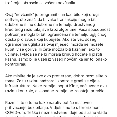
trošenja, obrascima i vašem novčaniku.
Ovaj “novčanik” je programibilan kao bilo koji drugi
softver, što znači da bi vaše transakcije mogle biti
odobrene ili ne odobrene na temelju društvenog
kreditnog rezultata, sve kroz algoritme. Vaša sposobnost
potrošnje mogla bi biti ograničena na temelju ugljičnog
otiska proizvoda koji kupujete. Ako ste već dosegli
ograničenje ugljika za ovaj mjesec, možda ne možete
kupiti više goriva. Ili ćete možda biti kažnjeni ako to
učinite. I vlada se ne bi morala brinuti hoćete li platiti
kaznu, samo bi je uzeli iz vašeg novčanika jer to ionako
kontroliraju.
Ako mislite da je sve ovo pretjerano, dobro razmislite o
tome. Za tu razinu nadzora i kontrole gradi se cijela
infrastruktura. Neke zemlje, poput Kine, već uvode ovu
razinu kontrole, a zapadne zemlje ne zaostaju previše.
Razmislite o tome kako narativ potiče masovno
prihvaćanje bez pitanja. Vidjeli smo to s terorizmom i
COVID-om. Teške i neznanstvene ideje od strane vlade