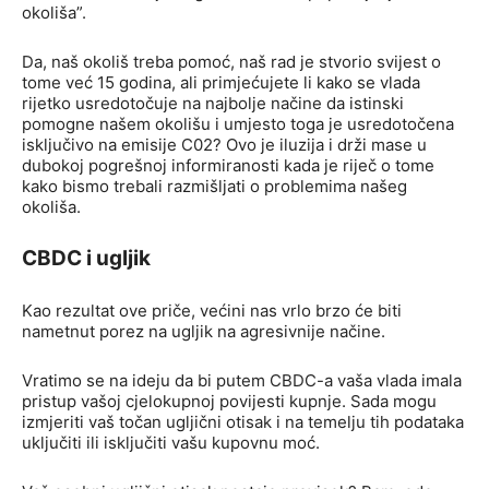
okoliša”.
Da, naš okoliš treba pomoć, naš rad je stvorio svijest o
tome već 15 godina, ali primjećujete li kako se vlada
rijetko usredotočuje na najbolje načine da istinski
pomogne našem okolišu i umjesto toga je usredotočena
isključivo na emisije C02? Ovo je iluzija i drži mase u
dubokoj pogrešnoj informiranosti kada je riječ o tome
kako bismo trebali razmišljati o problemima našeg
okoliša.
CBDC i ugljik
Kao rezultat ove priče, većini nas vrlo brzo će biti
nametnut porez na ugljik na agresivnije načine.
Vratimo se na ideju da bi putem CBDC-a vaša vlada imala
pristup vašoj cjelokupnoj povijesti kupnje. Sada mogu
izmjeriti vaš točan ugljični otisak i na temelju tih podataka
uključiti ili isključiti vašu kupovnu moć.