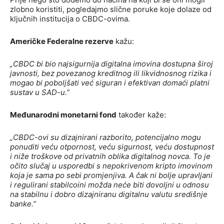
zlobno koristiti, pogledajmo slične poruke koje dolaze od
ključnih institucija o CBDC-ovima.
Američke Federalne rezerve
kažu:
„CBDC bi bio najsigurnija digitalna imovina dostupna široj
javnosti, bez povezanog kreditnog ili likvidnosnog rizika i
mogao bi poboljšati već siguran i efektivan domaći platni
sustav u SAD-u.”
Međunarodni monetarni fond
također kaže:
„CBDC-ovi su dizajnirani razborito, potencijalno mogu
ponuditi veću otpornost, veću sigurnost, veću dostupnost
i niže troškove od privatnih oblika digitalnog novca. To je
očito slučaj u usporedbi s nepokrivenom kripto imovinom
koja je sama po sebi promjenjiva. A čak ni bolje upravljani
i regulirani stabilcoini možda neće biti dovoljni u odnosu
na stabilnu i dobro dizajniranu digitalnu valutu središnje
banke.”