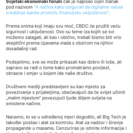
Svjetski ekonomski forum
čak je napisao cijeli članak
pod nazivom
“4 načina kako osigurati da digitalne valute
središnje banke promiču financijsku
uključenost“
.
Prema onima koji imaju svu moć, CBDC će pružiti veću
sigurnost i uključenost. Ovo su teme iza kojih se svi
možemo zalagati, ali kao i obično, trebali bismo biti vrlo
skeptični prema izjavama vlada s obzirom na njihov
dosadašnji rad.
Podsjetimo, sve se može prikazati kao dobro ili loše, ali
zapravo se radi o tome kako promatramo povijest,
obrasce i smjer u kojem ide naše društvo.
Društveni mediji predstavljeni su kao mjesto za
povezivanje s prijateljima, obećavajući da će svijet učiniti
„malim mjestom“ povezujući ljude diljem svijeta na
smislene načine.
Naravno, to se u određenoj mjeri dogodilo, ali Big Tech je
također postao i alat za kontrolu. Alat za nadzor i širenje
propagande u masama. Cenzurirao je istinite informacije i