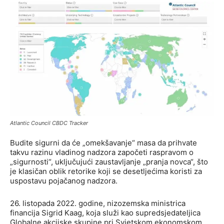
Atlantic Council CBDC Tracker
Budite sigurni da će „omekšavanje“ masa da prihvate
takvu razinu vladinog nadzora započeti raspravom o
„sigurnosti“, uključujući zaustavljanje „pranja novca“, što
je klasičan oblik retorike koji se desetljećima koristi za
uspostavu pojačanog nadzora.
26. listopada 2022. godine, nizozemska ministrica
financija Sigrid Kaag, koja služi kao supredsjedateljica
Globalne akcijske skupine pri Svjetskom ekonomskom