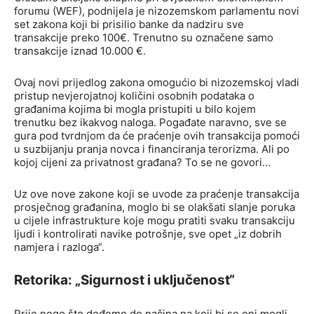
forumu (WEF), podnijela je nizozemskom parlamentu novi
set zakona koji bi prisilio banke da nadziru sve
transakcije preko 100€. Trenutno su označene samo
transakcije iznad 10.000 €.
Ovaj novi prijedlog zakona omogućio bi nizozemskoj vladi
pristup nevjerojatnoj količini osobnih podataka o
građanima kojima bi mogla pristupiti u bilo kojem
trenutku bez ikakvog naloga. Pogađate naravno, sve se
gura pod tvrdnjom da će praćenje ovih transakcija pomoći
u suzbijanju pranja novca i financiranja terorizma. Ali po
kojoj cijeni za privatnost građana? To se ne govori…
Uz ove nove zakone koji se uvode za praćenje transakcija
prosječnog građanina, moglo bi se olakšati slanje poruka
u cijele infrastrukture koje mogu pratiti svaku transakciju
ljudi i kontrolirati navike potrošnje, sve opet „iz dobrih
namjera i razloga“.
Retorika: „Sigurnost i uključenost“
Prije nego što dođemo do načina na koji bi se oni mogli