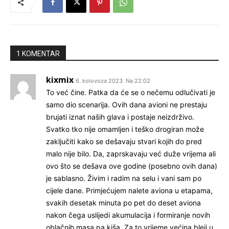
1 KOMENTAR
kixmix
6. kolovoza 2023. Na 22:02
To već čine. Patka da će se o nečemu odlučivati je
samo dio scenarija. Ovih dana avioni ne prestaju
brujati iznat naših glava i postaje neizdrživo.
Svatko tko nije omamljen i teško drogiran može
zaključiti kako se dešavaju stvari kojih do pred
malo nije bilo. Da, zaprskavaju već duže vrijema ali
ovo što se dešava ove godine (posebno ovih dana)
je sablasno. Živim i radim na selu i vani sam po
cijele dane. Primjećujem nalete aviona u etapama,
svakih desetak minuta po pet do deset aviona
nakon čega uslijedi akumulacija i formiranje novih
oblačnih masa pa kiša. Za to vrijeme većina bleji u