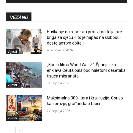
VEZANO
Huškanje na represiju protiv roditelja nije
briga za djecu – to je napad na slobodu i
dostojanstvo obitelji
4. kolovoza 2026.
Vijesti
„Kao u filmu World War Z“: Španjolska
enklava Ceuta pala pod naletom desetaka
tisuća migranata
31. srpnja 2026.
Vijesti
Maksimalno 300 litara i kraj iluzije: Gorivo
kao oružje, građani kao taoci
27. srpnja 2026.
Vijesti