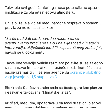
Takvi planovi geoinženjeringa nose potencijalno opasne
implikacije za planet i njegovu atmosferu.
Unija bi željela vidjeti međunarodne rasprave o stvaranju
pravila za novonastali sektor:
“EU će podržati međunarodne napore da se
sveobuhvatno procijene rizici i neizvjesnosti klimatskih
intervencija, uključujući modifikaciju sunčevog zračenja”
,
navodi se u dokumentu.
Takve intervencije velikih razmjera pojavile su se zajedno
sa znanstvenim napretkom i rastućom zabrinutošću da će
nacije premašiti cilj zelene agende da
ograniče globalno
zagrijavanje na 1,5 stupnjeva C.
Blokiranje Sunčevih zraka sada se često gura kao plan za
rješavanje takozvane “klimatske krize”.
Kritičari, međutim, upozoravaju da takvi drastični planovi
mogu imati nepredviđene nuspojave, poput promjene