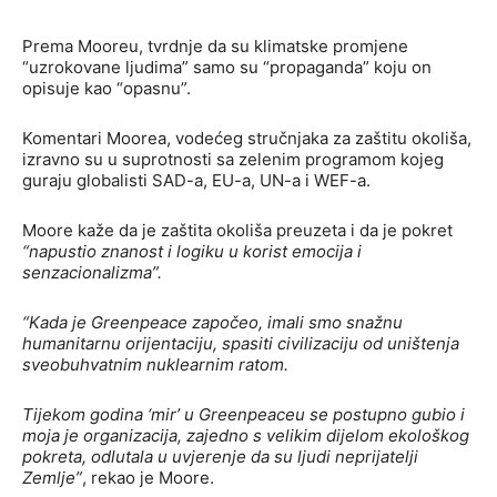
Prema Mooreu, tvrdnje da su klimatske promjene
“uzrokovane ljudima” samo su “propaganda” koju on
opisuje kao “opasnu”.
Komentari Moorea, vodećeg stručnjaka za zaštitu okoliša,
izravno su u suprotnosti sa zelenim programom kojeg
guraju globalisti SAD-a, EU-a, UN-a i WEF-a.
Moore kaže da je zaštita okoliša preuzeta i da je pokret
“napustio znanost i logiku u korist emocija i
senzacionalizma”.
“Kada je Greenpeace započeo, imali smo snažnu
humanitarnu orijentaciju, spasiti civilizaciju od uništenja
sveobuhvatnim nuklearnim ratom.
Tijekom godina ‘mir’ u Greenpeaceu se postupno gubio i
moja je organizacija, zajedno s velikim dijelom ekološkog
pokreta, odlutala u uvjerenje da su ljudi neprijatelji
Zemlje”
, rekao je Moore.