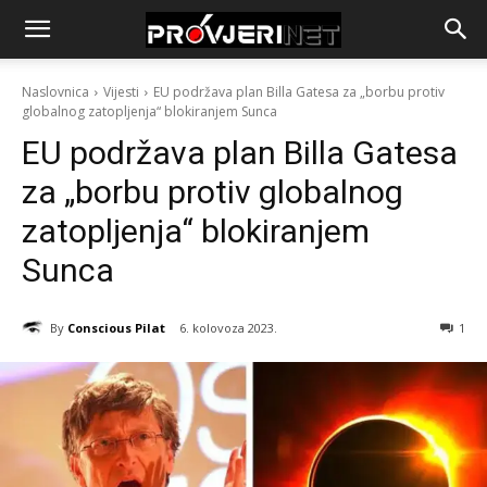
Naslovnica
Vijesti
EU podržava plan Billa Gatesa za „borbu protiv
globalnog zatopljenja“ blokiranjem Sunca
EU podržava plan Billa Gatesa
za „borbu protiv globalnog
zatopljenja“ blokiranjem
Sunca
By
Conscious Pilat
6. kolovoza 2023.
1