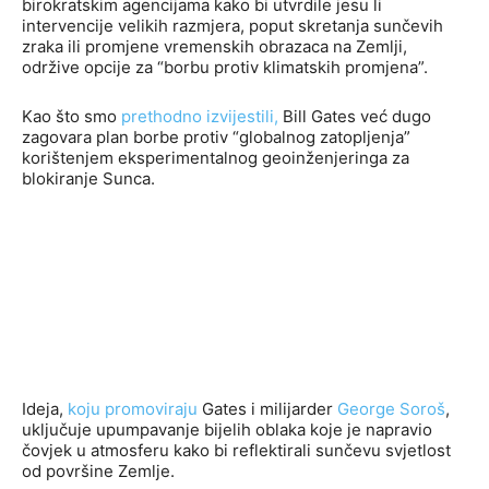
birokratskim agencijama kako bi utvrdile jesu li
intervencije velikih razmjera, poput skretanja sunčevih
zraka ili promjene vremenskih obrazaca na Zemlji,
održive opcije za “borbu protiv klimatskih promjena”.
Kao što smo
prethodno izvijestili,
Bill Gates već dugo
zagovara plan borbe protiv “globalnog zatopljenja”
korištenjem eksperimentalnog geoinženjeringa za
blokiranje Sunca.
Ideja,
koju promoviraju
Gates i milijarder
George Soroš
,
uključuje upumpavanje bijelih oblaka koje je napravio
čovjek u atmosferu kako bi reflektirali sunčevu svjetlost
od površine Zemlje.