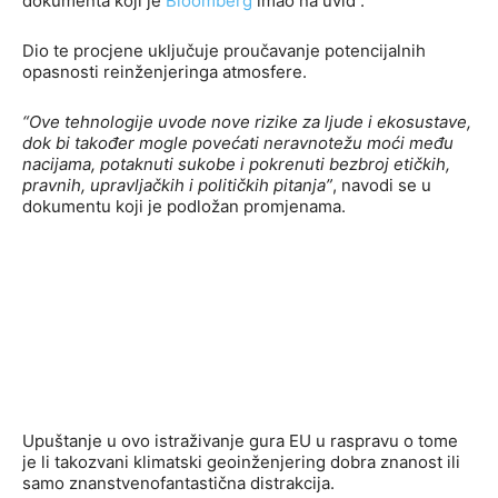
dokumenta koji je
Bloomberg
imao na uvid .
Dio te procjene uključuje proučavanje potencijalnih
opasnosti reinženjeringa atmosfere.
“Ove tehnologije uvode nove rizike za ljude i ekosustave,
dok bi također mogle povećati neravnotežu moći među
nacijama, potaknuti sukobe i pokrenuti bezbroj etičkih,
pravnih, upravljačkih i političkih pitanja”
, navodi se u
dokumentu koji je podložan promjenama.
Upuštanje u ovo istraživanje gura EU u raspravu o tome
je li takozvani klimatski geoinženjering dobra znanost ili
samo znanstvenofantastična distrakcija.