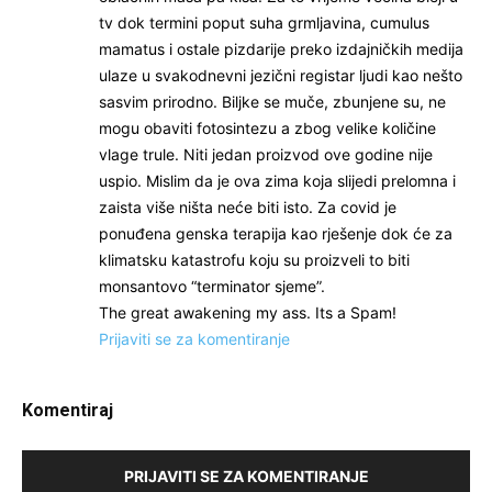
tv dok termini poput suha grmljavina, cumulus
mamatus i ostale pizdarije preko izdajničkih medija
ulaze u svakodnevni jezični registar ljudi kao nešto
sasvim prirodno. Biljke se muče, zbunjene su, ne
mogu obaviti fotosintezu a zbog velike količine
vlage trule. Niti jedan proizvod ove godine nije
uspio. Mislim da je ova zima koja slijedi prelomna i
zaista više ništa neće biti isto. Za covid je
ponuđena genska terapija kao rješenje dok će za
klimatsku katastrofu koju su proizveli to biti
monsantovo “terminator sjeme”.
The great awakening my ass. Its a Spam!
Prijaviti se za komentiranje
Komentiraj
PRIJAVITI SE ZA KOMENTIRANJE