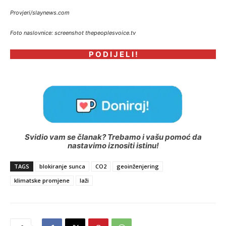
Provjeri/slaynews.com
Foto naslovnice: screenshot thepeoplesvoice.tv
P O D I J E L I !
Svidio vam se članak? Trebamo i vašu pomoć da
nastavimo iznositi istinu!
TAGS
blokiranje sunca
CO2
geoinženjering
klimatske promjene
laži