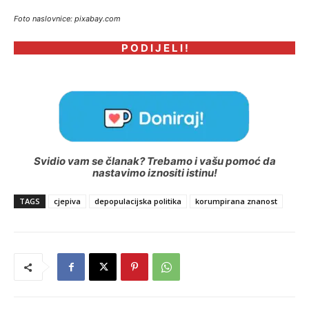
Foto naslovnice: pixabay.com
P O D I J E L I !
Svidio vam se članak? Trebamo i vašu pomoć da
nastavimo iznositi istinu!
TAGS
cjepiva
depopulacijska politika
korumpirana znanost