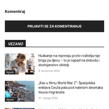
Komentiraj
PRIJAVITI SE ZA KOMENTIRANJE
VEZANO
Huškanje na represiju protiv roditelja nije
briga za djecu – to je napad na slobodu i
dostojanstvo obitelji
4. kolovoza 2026.
Vijesti
„Kao u filmu World War Z“: Španjolska
enklava Ceuta pala pod naletom desetaka
tisuća migranata
31. srpnja 2026.
Vijesti