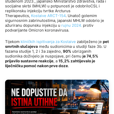
studenom 2023., japansko Ministarstvo zdravstva, rada i
socijalne skrbi (MHLW) u potpunosti je odobriloCSL i
replikonsku injekciju tvrtke Arcturus
Therapeutics,
Kostaive ARCT-154
. Unatoč golemim
sigurnosnim zabrinutostima, japanski MHLW odobrio je
ažuriranu dopunsku injekciju u
rujnu 2024.
protiv
podvarijante Omicron koronavirusa.
Tijekom
kliničkih ispitivanja za Kostaive
zabilježeno je
pet
smrtnih slučajeva
među sudionicima u studiji faze 3b. U
fazama studije 1, 2 i 3a zajedno,
90%
ubrizganih
sudionika doživjelo je nuspojave, pri čemu
je 74,5%
prijavilo sustavne reakcije
, a
15,2% zahtijevalo je
liječničku pomoć nakon prve doze
.