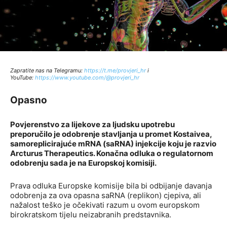
Zapratite nas na Telegramu:
http
s://t.me/provjeri_hr
i
YouTube:
https://www.youtube.com/@provjeri_hr
Opasno
Povjerenstvo za lijekove za ljudsku upotrebu
preporučilo je odobrenje stavljanja u promet Kostaivea,
samoreplicirajuće mRNA (saRNA) injekcije koju je razvio
Arcturus Therapeutics. Konačna odluka o regulatornom
odobrenju sada je na Europskoj komisiji.
Prava odluka Europske komisije bila bi odbijanje davanja
odobrenja za ova opasna saRNA (replikon) cjepiva, ali
nažalost teško je očekivati razum u ovom europskom
birokratskom tijelu neizabranih predstavnika.