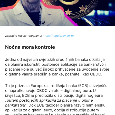
Zapratite nas na Telegramu:
http
s://t.me/provjeri_hr
Noćna mora kontrole
Jedna od najvećih svjetskih središnjih banaka otkrila je
da planira iskoristiti postojeće aplikacije za bankarstvo i
plaćanje koje su već široko prihvaćene za uvođenje svoje
digitalne valute središnje banke, poznate i kao CBDC.
To je priznala Europska središnja banka (ECB) u izvješću
o napretku svoje CBDC valute – digitalnog eura. U
izvješću, ECB je predložila distribuciju digitalnog eura
„putem postojećih aplikacija za plaćanje u online
bankarstvu“
. Dok ECB također planira razviti namjensku
aplikaciju za digitalni euro, opcija distribucije putem
aplikacija za bankarstvo i plaćanje daje središnjoj banci