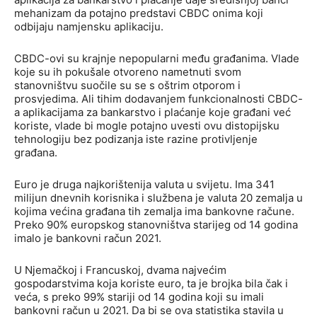
mehanizam da potajno predstavi CBDC onima koji
odbijaju namjensku aplikaciju.
CBDC-ovi su krajnje nepopularni među građanima. Vlade
koje su ih pokušale otvoreno nametnuti svom
stanovništvu suočile su se s oštrim otporom i
prosvjedima. Ali tihim dodavanjem funkcionalnosti CBDC-
a aplikacijama za bankarstvo i plaćanje koje građani već
koriste, vlade bi mogle potajno uvesti ovu distopijsku
tehnologiju bez podizanja iste razine protivljenje
građana.
Euro je druga najkorištenija valuta u svijetu. Ima 341
milijun dnevnih korisnika i službena je valuta 20 zemalja u
kojima većina građana tih zemalja ima bankovne račune.
Preko 90% europskog stanovništva starijeg od 14 godina
imalo je bankovni račun 2021.
U Njemačkoj i Francuskoj, dvama najvećim
gospodarstvima koja koriste euro, ta je brojka bila čak i
veća, s preko 99% stariji od 14 godina koji su imali
bankovni račun u 2021. Da bi se ova statistika stavila u