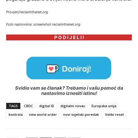
Provjeri/reclaimthenet.org
Foto naslovnice: screenshot
reclaimthenet.org
P O D I J E L I !
Svidio vam se članak? Trebamo i vašu pomoć da
nastavimo iznositi istinu!
TAGS
CBDC
digital ID
digitalni novac
Europska unija
kontrola
new world order
novi svjetski poredak
Veliki reset