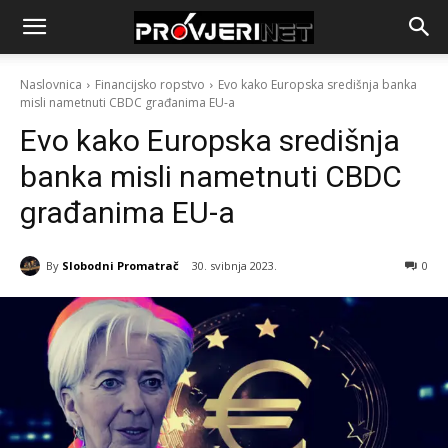
Naslovnica
Financijsko ropstvo
Evo kako Europska središnja banka
misli nametnuti CBDC građanima EU-a
Evo kako Europska središnja
banka misli nametnuti CBDC
građanima EU-a
By
Slobodni Promatrač
30. svibnja 2023.
0