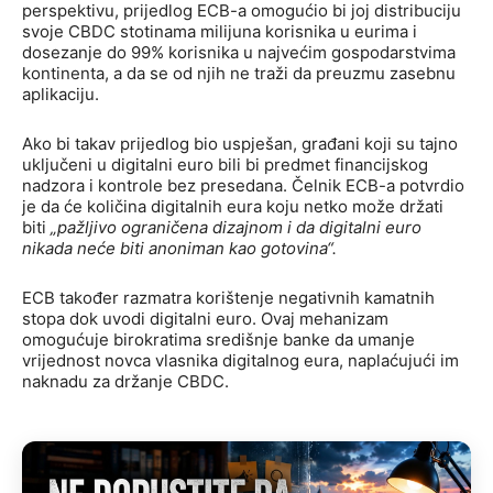
perspektivu, prijedlog ECB-a omogućio bi joj distribuciju
svoje CBDC stotinama milijuna korisnika u eurima i
dosezanje do 99% korisnika u najvećim gospodarstvima
kontinenta, a da se od njih ne traži da preuzmu zasebnu
aplikaciju.
Ako bi takav prijedlog bio uspješan, građani koji su tajno
uključeni u digitalni euro bili bi predmet financijskog
nadzora i kontrole bez presedana. Čelnik ECB-a potvrdio
je da će količina digitalnih eura koju netko može držati
biti
„pažljivo ograničena dizajnom i da digitalni euro
nikada neće biti anoniman kao gotovina“.
ECB također razmatra korištenje negativnih kamatnih
stopa dok uvodi digitalni euro. Ovaj mehanizam
omogućuje birokratima središnje banke da umanje
vrijednost novca vlasnika digitalnog eura, naplaćujući im
naknadu za držanje CBDC.