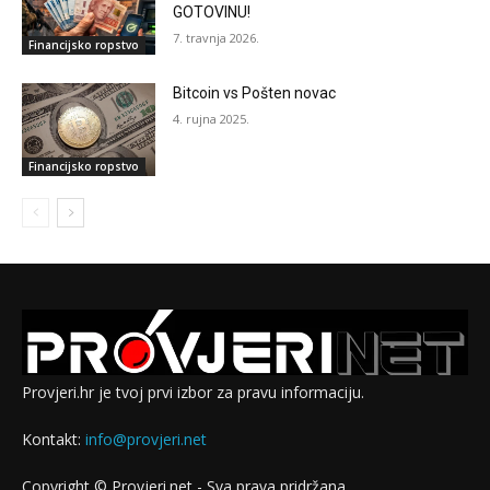
GOTOVINU!
7. travnja 2026.
Financijsko ropstvo
Bitcoin vs Pošten novac
4. rujna 2025.
Financijsko ropstvo
Provjeri.hr je tvoj prvi izbor za pravu informaciju.
Kontakt:
info@provjeri.net
Copyright © Provjeri.net - Sva prava pridržana