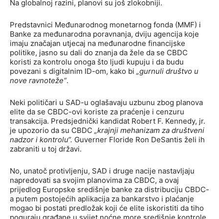
Na globalnoj razini, planovi su još zlokobniji.
Predstavnici Međunarodnog monetarnog fonda (MMF) i
Banke za međunarodna poravnanja, dviju agencija koje
imaju značajan utjecaj na međunarodne financijske
politike, jasno su dali do znanja da žele da se CBDC
koristi za kontrolu onoga što ljudi kupuju i da budu
povezani s digitalnim ID-om, kako bi
„gurnuli društvo u
nove ravnoteže“
.
Neki političari u SAD-u oglašavaju uzbunu zbog planova
elite da se CBDC-ovi koriste za praćenje i cenzuru
transakcija. Predsjednički kandidat Robert F. Kennedy, jr.
je upozorio da su CBDC
„krajnji mehanizam za društveni
nadzor i kontrolu“.
Guverner Floride Ron DeSantis želi ih
zabraniti u toj državi.
No, unatoč protivljenju, SAD i druge nacije nastavljaju
napredovati sa svojim planovima za CBDC, a ovaj
prijedlog Europske središnje banke za distribuciju CBDC-
a putem postojećih aplikacija za bankarstvo i plaćanje
mogao bi postati predložak koji će elite iskoristiti da tiho
poguraju građane u svijet noćne more središnje kontrole.