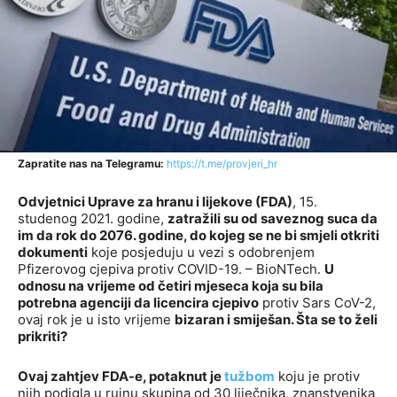
Zapratite nas na Telegramu:
https://t.me/provjeri_hr
Odvjetnici Uprave za hranu i lijekove (FDA)
, 15.
studenog 2021. godine,
zatražili su od saveznog suca da
im da rok do 2076. godine, do kojeg se ne bi smjeli otkriti
dokumenti
koje posjeduju u vezi s odobrenjem
Pfizerovog cjepiva protiv COVID-19. – BioNTech.
U
odnosu na vrijeme od četiri mjeseca koja su bila
potrebna agenciji da licencira cjepivo
protiv Sars CoV-2,
ovaj rok je u isto vrijeme
bizaran i smiješan. Šta se to želi
prikriti?
Ovaj zahtjev FDA-e, potaknut je
tužbom
koju je protiv
njih podigla u rujnu skupina od 30 liječnika, znanstvenika