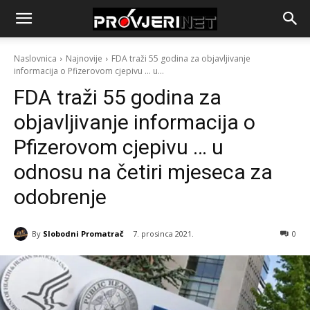
Naslovnica
Najnovije
FDA traži 55 godina za objavljivanje
informacija o Pfizerovom cjepivu ... u...
FDA traži 55 godina za
objavljivanje informacija o
Pfizerovom cjepivu … u
odnosu na četiri mjeseca za
odobrenje
By
Slobodni Promatrač
7. prosinca 2021.
0