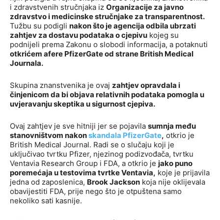
i zdravstvenih stručnjaka iz
Organizacije za javno
zdravstvo i medicinske stručnjake za transparentnost.
Tužbu su podigli
nakon što je agencija odbila ubrzati
zahtjev za dostavu podataka o cjepivu
kojeg su
podnijeli prema Zakonu o slobodi informacija, a potaknuti
otkrićem afere PfizerGate od strane British Medical
Journala.
Skupina znanstvenika je ovaj
zahtjev opravdala i
činjenicom da bi objava relativnih podataka pomogla u
uvjeravanju skeptika u sigurnost cjepiva.
Ovaj zahtjev je sve hitniji jer se pojavila
sumnja među
stanovništvom nakon
skandala PfizerGate
,
otkrio je
British Medical Journal. Radi se o slučaju koji je
uključivao tvrtku Pfizer, njezinog podizvođača, tvrtku
Ventavia Research Group i FDA, a otkrio je
jako puno
poremećaja u testovima tvrtke Ventavia,
koje je prijavila
jedna od zaposlenica,
Brook Jackson
koja nije oklijevala
obavijestiti FDA, prije nego što je otpuštena samo
nekoliko sati kasnije.