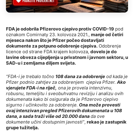
FDA je odobrila Pfizerovo cjepivo protiv COVID-19
pod
oznakom Comirnaty 23. kolovoza 2021.,
manje od četiri
mjeseca nakon što je Pfizer počeo dostavljati
dokumente za potpuno odobrenje cjepiva.
Odobrenje
licence od strane FDA krajem kolovoza,
dovelo je do
lavine obveza cijepljenja u privatnom i javnom sektoru, u
SAD-u i zemljama diljem svijeta.
“FDA-i je trebalo točno
108 dana za odobrenje
od kada je
Pfizer podnio zahtjev za odobrenjem cjepiva Pfizer.
Ako
vjerujete FDA-i na riječ,
ona je provela intenzivnu,
robusnu, temeljitu i sveobuhvatnu reviziju i analizu ovih
dokumenata kako bi osigurala da je Pfizerovo cjepivo
sigurno i učinkovito za odobrenje.
Ona može provesti
ovaj intenzivan pregled Pfizerovih dokumenata u 108
dana, a sada traži više od 20.000 dana
da ove
dokumente učini dostupnim javnosti”
,
rekao je zastupnik
grupe tužitelja.