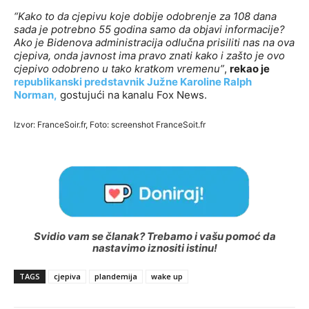
“Kako to da cjepivu koje dobije odobrenje za 108 dana
sada je potrebno 55 godina samo da objavi informacije?
Ako je Bidenova administracija odlučna prisiliti nas na ova
cjepiva, onda javnost ima pravo znati kako i zašto je ovo
cjepivo odobreno u tako kratkom vremenu”
,
rekao je
republikanski predstavnik Južne Karoline Ralph
Norman,
gostujući na kanalu Fox News.
Izvor: FranceSoir.fr, Foto: screenshot FranceSoit.fr
Svidio vam se članak? Trebamo i vašu pomoć da
nastavimo iznositi istinu!
TAGS
cjepiva
plandemija
wake up