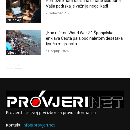
Pomozite nam da istina ostane slobodna.
Vaša podrška je važnija nego ikad!
2. kolovoza 2026.
Najnovije
„Kao u filmu World War Z“: Španjolska
enklava Ceuta pala pod naletom desetaka
tisuća migranata
31. srpnja 2026.
Vijesti
Provjeri.hr je tvoj prvi izbor za pravu informaciju.
Kontakt:
info@provjeri.net