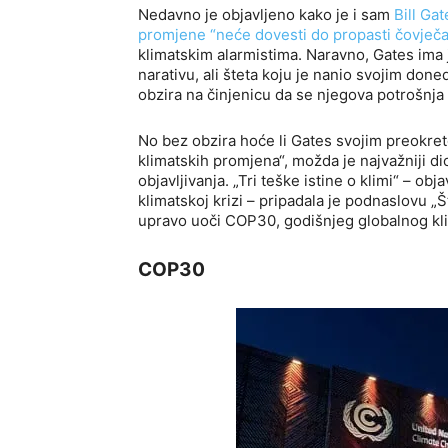
Nedavno je objavljeno kako je i sam
Bill Ga
promjene “neće dovesti do propasti čovječa
klimatskim alarmistima. Naravno, Gates ima j
narativu, ali šteta koju je nanio svojim don
obzira na činjenicu da se njegova potrošnja 
No bez obzira hoće li Gates svojim preokreto
klimatskih promjena“, možda je najvažniji di
objavljivanja. „Tri teške istine o klimi“ – ob
klimatskoj krizi – pripadala je podnaslovu „
upravo uoči COP30, godišnjeg globalnog kl
COP30