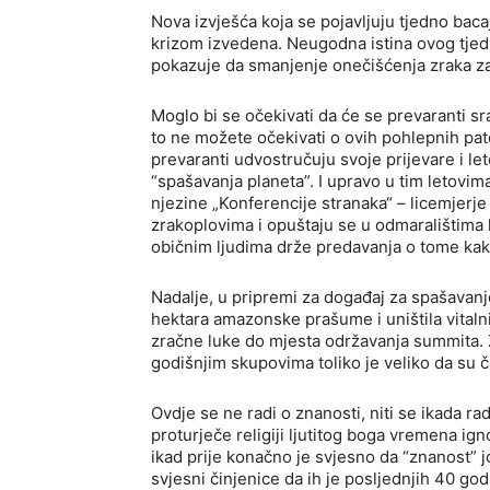
Nova izvješća koja se pojavljuju tjedno bacaj
krizom izvedena. Neugodna istina ovog tjedn
pokazuje da smanjenje onečišćenja zraka za
Moglo bi se očekivati ​​da će se prevaranti sr
to ne možete očekivati o ovih pohlepnih pat
prevaranti udvostručuju svoje prijevare i let
“spašavanja planeta”. I upravo u tim letovi
njezine „Konferencije stranaka“ – licemjerj
zrakoplovima i opuštaju se u odmaralištima
običnim ljudima drže predavanja o tome kako
Nadalje, u pripremi za događaj za spašavanje
hektara amazonske prašume i uništila vitaln
zračne luke do mjesta održavanja summita. 
godišnjim skupovima toliko je veliko da su čak 
Ovdje se ne radi o znanosti, niti se ikada r
proturječe religiji ljutitog boga vremena ign
ikad prije konačno je svjesno da “znanost” jo
svjesni činjenice da ih je posljednjih 40 go