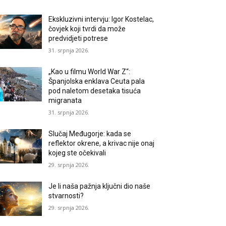
Ekskluzivni intervju: Igor Kostelac,
čovjek koji tvrdi da može
predvidjeti potrese
31. srpnja 2026.
„Kao u filmu World War Z“:
Španjolska enklava Ceuta pala
pod naletom desetaka tisuća
migranata
31. srpnja 2026.
Slučaj Međugorje: kada se
reflektor okrene, a krivac nije onaj
kojeg ste očekivali
29. srpnja 2026.
Je li naša pažnja ključni dio naše
stvarnosti?
29. srpnja 2026.