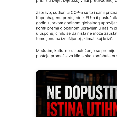
približiti svijet svjetskoj vladi predvođenoj
Zapravo, sudionici COP-a su to i sami prizna
Kopenhagenu predsjednik EU-a (i poslušnik
godinu „prvom godinom globalnog upravljanj
korak prema globalnom upravljanju našim pla
u usponu, činilo se da ništa ne može zaustav
temeljenu na izmišljenoj „klimatskoj krizi“.
Međutim, kulturno raspoloženje se promijeni
postaje promašaj za klimatske konfabulator