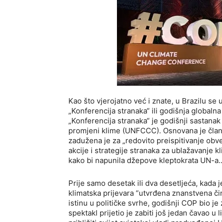
Kao što vjerojatno već i znate, u Brazilu s
„Konferencija stranaka“ ili godišnja globaln
„Konferencija stranaka“ je godišnji sastana
promjeni klime (UNFCCC). Osnovana je član
zadužena je za „redovito preispitivanje ob
akcije i strategije stranaka za ublažavanje k
kako bi napunila džepove kleptokrata UN-a… tj
Prije samo desetak ili dva desetljeća, kada je
klimatska prijevara “utvrđena znanstvena činje
istinu u političke svrhe, godišnji COP bio je
spektakl prijetio je zabiti još jedan čavao u l