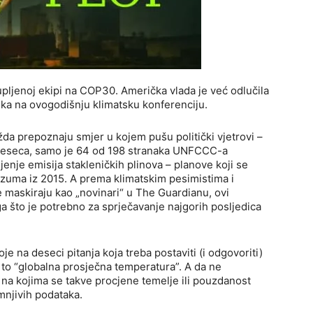
kupljenoj ekipi na COP30. Američka vlada je već odlučila
ika na ovogodišnju klimatsku konferenciju.
ožda prepoznaju smjer u kojem pušu politički vjetrovi –
 mjeseca, samo je 64 od 198 stranaka UNFCCC-a
enje emisija stakleničkih plinova – planove koji se
azuma iz 2015. A prema klimatskim pesimistima i
 se maskiraju kao „novinari“ u The Guardianu, ovi
 što je potrebno za sprječavanje najgorih posljedica
je na deseci pitanja koja treba postaviti (i odgovoriti)
 to “globalna prosječna temperatura”. A da ne
na kojima se takve procjene temelje ili pouzdanost
mnjivih podataka.