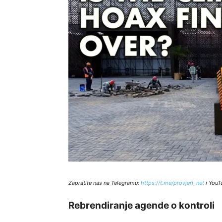
Zapratite nas na Telegramu:
http
s://t.me/provjeri_net
i YouT
Rebrendiranje agende o kontroli