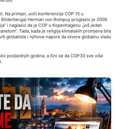
 UN-om.
li. Na primjer, uoči konferencije COP 15 u
 Bilderberga) Herman von Rompuy proglasio je 2009.
a“ i naglasio da je COP u Kopenhagenu „još jedan
netom“. Tada, kada je religija klimatskih promjena bila
iti globaliste i njihove napore da stvore globalnu vladu
lo posljednjih godina, a čini se da COP30 sve više
e.