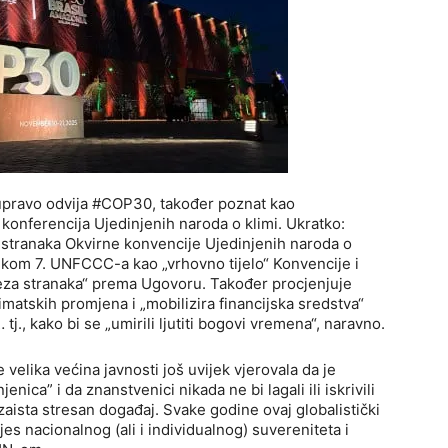
e upravo odvija #COP30, također poznat kao
a konferencija Ujedinjenih naroda o klimi. Ukratko:
k stranaka Okvirne konvencije Ujedinjenih naroda o
kom 7. UNFCCC-a kao „vrhovno tijelo“ Konvencije i
veza stranaka“ prema Ugovoru. Također procjenjuje
limatskih promjena i „mobilizira financijska sredstva“
., kako bi se „umirili ljutiti bogovi vremena“, naravno.
 velika većina javnosti još uvijek vjerovala da je
nica” i da znanstvenici nikada ne bi lagali ili iskrivili
 zaista stresan događaj. Svake godine ovaj globalistički
ijes nacionalnog (ali i individualnog) suvereniteta i