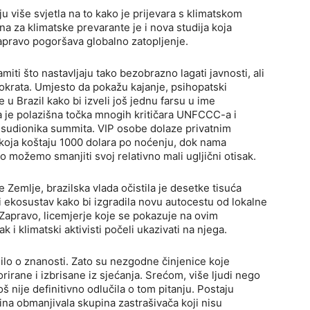
u više svjetla na to kako je prijevara s klimatskom
a za klimatske prevarante je i nova studija koja
pravo pogoršava globalno zatopljenje.
amiti što nastavljaju tako bezobrazno lagati javnosti, ali
okrata. Umjesto da pokažu kajanje, psihopatski
e u Brazil kako bi izveli još jednu farsu u ime
ma je polazišna točka mnogih kritičara UNFCCC-a i
e sudionika summita. VIP osobe dolaze privatnim
 koja koštaju 1000 dolara po noćenju, dok nama
 možemo smanjiti svoj relativno mali ugljični otisak.
 Zemlje, brazilska vlada očistila je desetke tisuća
i ekosustav kako bi izgradila novu autocestu od lokalne
Zapravo, licemjerje koje se pokazuje na ovim
i klimatski aktivisti počeli ukazivati ​​na njega.
adilo o znanosti. Zato su nezgodne činjenice koje
orirane i izbrisane iz sjećanja. Srećom, više ljudi nego
š nije definitivno odlučila o tom pitanju. Postaju
dina obmanjivala skupina zastrašivača koji nisu