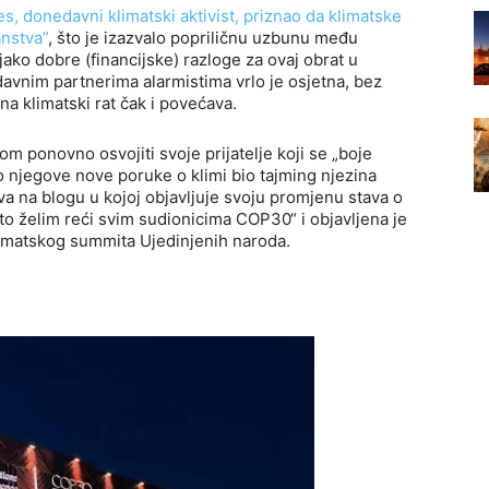
tes, donedavni klimatski aktivist, priznao da klimatske
nstva”
, što je izazvalo popriličnu uzbunu među
ako dobre (financijske) razloge za ovaj obrat u
edavnim partnerima alarmistima vrlo je osjetna, bez
na klimatski rat čak i povećava.
m ponovno osvojiti svoje prijatelje koji se „boje
o njegove nove poruke o klimi bio tajming njezina
java na blogu u kojoj objavljuje svoju promjenu stava o
Što želim reći svim sudionicima COP30“ i objavljena je
imatskog summita Ujedinjenih naroda.