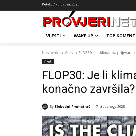
Petak, 7 kolovoza, 2026
VIJESTI
WAKE UP
TOP KOMENT
Naslovnica
Vijesti
FLOP30: Je li klimatska prijevara 
Vijesti
FLOP30: Je li klim
konačno završila?
By
Slobodni Promatrač
17. studenoga 2025.