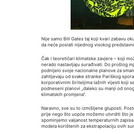
Nije samo Bill Gates taj koji kvari zabavu o
da neće poslati nijednog visokog predstavn
Čak i teoretičari klimatske zavjere – koji m
nerado nastavljaju surađivati. Do prošlog
podnijelo svoje nacionalne planove za smanj
zahtijevaju od svake stranke Pariškog spor
korporativnim širiteljima lažnih vijesti koji
podneseni planovi „daleko su manji od onoga
klimatskih promjena“.
Naravno, sve su to izmišljene gluposti. Posto
prije nego što uopće možemo utvrditi što je
spominjemo valjanost temperaturnih zapisa 
modela korištenih za ekstrapolaciju ovih su