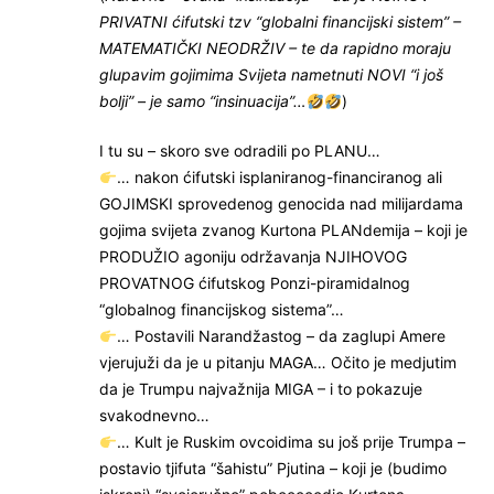
PRIVATNI ćifutski tzv “globalni financijski sistem” –
MATEMATIČKI NEODRŽIV – te da rapidno moraju
glupavim gojimima Svijeta nametnuti NOVI “i još
bolji” – je samo “insinuacija”…
)
I tu su – skoro sve odradili po PLANU…
… nakon ćifutski isplaniranog-financiranog ali
GOJIMSKI sprovedenog genocida nad milijardama
gojima svijeta zvanog Kurtona PLANdemija – koji je
PRODUŽIO agoniju održavanja NJIHOVOG
PROVATNOG ćifutskog Ponzi-piramidalnog
“globalnog financijskog sistema”…
… Postavili Narandžastog – da zaglupi Amere
vjerujuži da je u pitanju MAGA… Očito je medjutim
da je Trumpu najvažnija MIGA – i to pokazuje
svakodnevno…
… Kult je Ruskim ovcoidima su još prije Trumpa –
postavio tjifuta “šahistu” Pjutina – koji je (budimo