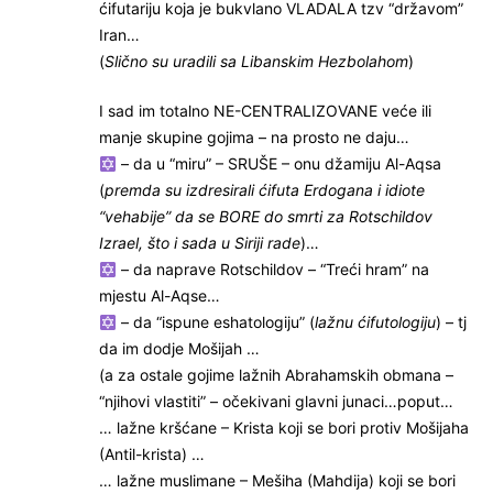
ćifutariju koja je bukvlano VLADALA tzv “državom”
Iran…
(
Slično su uradili sa Libanskim Hezbolahom
)
I sad im totalno NE-CENTRALIZOVANE veće ili
manje skupine gojima – na prosto ne daju…
– da u “miru” – SRUŠE – onu džamiju Al-Aqsa
(
premda su izdresirali ćifuta Erdogana i idiote
“vehabije” da se BORE do smrti za Rotschildov
Izrael, što i sada u Siriji rade
)…
– da naprave Rotschildov – “Treći hram” na
mjestu Al-Aqse…
– da “ispune eshatologiju” (
lažnu ćifutologiju
) – tj
da im dodje Mošijah …
(a za ostale gojime lažnih Abrahamskih obmana –
“njihovi vlastiti” – očekivani glavni junaci…poput…
… lažne kršćane – Krista koji se bori protiv Mošijaha
(Antil-krista) …
… lažne muslimane – Mešiha (Mahdija) koji se bori