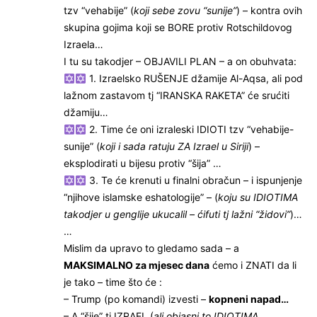
tzv “vehabije” (
koji sebe zovu “sunije”
) – kontra ovih
skupina gojima koji se BORE protiv Rotschildovog
Izraela…
I tu su takodjer – OBJAVILI PLAN – a on obuhvata:
1. Izraelsko RUŠENJE džamije Al-Aqsa, ali pod
lažnom zastavom tj “IRANSKA RAKETA” će srućiti
džamiju…
2. Time će oni izraleski IDIOTI tzv “vehabije-
sunije” (
koji i sada ratuju ZA Izrael u Siriji
) –
eksplodirati u bijesu protiv “šija” …
3. Te će krenuti u finalni obračun – i ispunjenje
“njihove islamske eshatologije” – (
koju su IDIOTIMA
takodjer u genglije ukucalil – ćifuti tj lažni “židovi”
)…
…
Mislim da upravo to gledamo sada – a
MAKSIMALNO za mjesec dana
ćemo i ZNATI da li
je tako – time što će :
– Trump (po komandi) izvesti –
kopneni napad…
– A “šije” tj IZRAEL (
ali objasni to IDIOTIMA