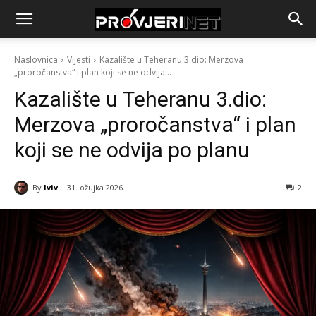
Naslovnica
Vijesti
Kazalište u Teheranu 3.dio: Merzova
„proročanstva“ i plan koji se ne odvija...
Kazalište u Teheranu 3.dio:
Merzova „proročanstva“ i plan
koji se ne odvija po planu
By
Iviv
31. ožujka 2026.
2