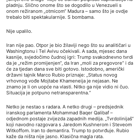
pladnju. Slično onome što se dogodilo u Venezueli s
onom režiranom „otmicom“ Madura – samo što je ovdje
trebalo biti spektakularnije. S bombama.
Nije upalilo.
Iran nije pao. Otpor je bio žilaviji nego što su analitičari u
Washingtonu i Tel Avivu očekivali. A sada, mjesec dana
kasnije, svjedočimo čudnoj igri: Trump svakodnevno tvrdi
da je „režim promijenjen“, da Iran „moli za pregovore“ i da
će za tjedan dana sve biti gotovo. Istodobno, američki
državni tajnik Marco Rubio priznaje: „Status novog
vrhovnog vođe Mojtabe Khameneija je nejasan. Ne
znamo je li on uopće na vlasti. Nitko ga nije vidio ni čuo.
Situacija je potpuno netransparentna.“
Netko je nestao s radara. A netko drugi – predsjednik
iranskog parlamenta Mohammad Baqer Qalibaf –
odjednom postaje zvijezda zapadnih medija. „Tvrdolinijaš“
koji navodno razgovara s Jaredom Kushnerom i Steveom
Witkoffom. Iran to demantira. Trump to potvrđuje. Rubio
kaže da ništa nije jasno. Klasična magla rata.