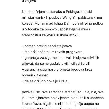
u zaljevu”
Na današnjem sastanaku u Pekingu, kineski
ministar vanjskih poslova Wang Yi i pakistanski mu
kolega, Mohammad Ishaq Dar , objavili su prijedlog
u 5 točaka za ponovo uspostavljanje mira i
stabilnosti u zaljevu i Bliskom istoku.
– odmah prekid neprijateljstava
– što brži početak mirovnih pregovara,
– garancija za sigurnost ne-vojnih ciljeva (civilnih
ciljeva), da se ne gađaju civilni ciljevi i civili
– garancija sigurnosti prometa brodova kroz
hormuški tjesnac
– da se drži do povelje UN-a..
pozivaju se “sve zaraćene strane”, itd,, bla, bla, sve
je u tom njihovom objavljenom planu toliko uopćeno
i puno fraza, nigdje se ni jednom rječju uopće ne