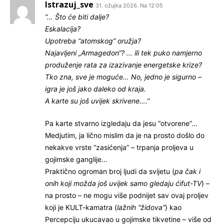
Istrazuj_sve
31. ožujka 2026. Na 12:05
“… Što će biti dalje?
Eskalacija?
Upotreba “atomskog” oružja?
Najavljeni „Armagedon“? … ili tek puko namjerno
produženje rata za izazivanje energetske krize?
Tko zna, sve je moguće… No, jedno je sigurno –
igra je još jako daleko od kraja.
A karte su još uvijek skrivene….”
Pa karte stvarno izgledaju da jesu “otvorene”…
Medjutim, ja lično mislim da je na prosto došlo do
nekakve vrste “zasićenja” – trpanja proljeva u
gojimske ganglije…
Praktično ogroman broj ljudi da svijetu (
pa čak i
onih koji možda još uvijek samo gledaju ćifut-TV
) –
na prosto – ne mogu više podnijet sav ovaj proljev
koji je KULT-kamatra (
lažnih “židova”
) kao
Percepciju ukucavao u gojimske tikvetine – više od