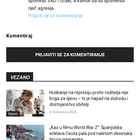
spominju SAD i Izrael, a kamoli da su spomenuli
riječ agresija
Prijaviti se za komentiranje
Komentiraj
PRIJAVITI SE ZA KOMENTIRANJE
VEZANO
Huškanje na represiju protiv roditelja nije
briga za djecu – to je napad na slobodu i
dostojanstvo obitelji
4. kolovoza 2026.
Vijesti
„Kao u filmu World War Z“: Španjolska
enklava Ceuta pala pod naletom desetaka
tisuća migranata