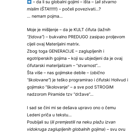
– da li su globalni gojimi – išta – (
ali stvarno
mislim IŠTA!!!!!!
) – počeli povezivati…?
… nemam pojma…
Moje je mišljenje – da je KULT ćifuta (
lažnih
“židova”
) – bukvalno PREDUGO zasipao proljevom
cijeli ovaj Materijalni matrix.
Zbog toga GENERACIJE – zaglupljenih i
egotriperskih gojima – koji su ubjedjeni da je ovaj
ćifutarski materijalizam – “stvarnost”…
Šta više – nas gojimske debile – (
obično
“školovane”
) je teško programirao i ćifutski Holivud i
gojimsko “školovanje” – a sve pod STROGIM
nadzorom Piramide tzv “države”…
I sad se čini mi se dešava upravo ono o čemu
Ledeni priča u tekstu…
Poubijali su (
ili premjestili na neku plažu izvan
vidokruga zaglupljenih globalnih gojima
) – svu ovu