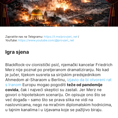
Zapratite nas na Telegramu:
http
s://t.me/provjeri_net
i
YouTube:
https://www.youtube.com/@provjeri_net
Igra sjena
BlackRock-ov cionistički psić, njemački kancelar Friedrich
Merz nije poznat po pretjeranom dramatiziranju. No kad
je jučer, tijekom susreta sa sirijskim predsjednikom
Ahmedom al-Sharaom u Berlinu,
izjavio da bi otvoreni rat
s Iranom
Europu mogao pogoditi
teže od pandemije
covida
, čak i najveći skeptici su zastali. Jer Merz ne
govori o hipotetskom scenariju. On opisuje ono što se
već događa – samo što se prava slika ne vidi na
naslovnicama, nego na mračnim diplomatskim hodnicima,
u tajnim kanalima i u izjavama koje se pažljivo biraju.