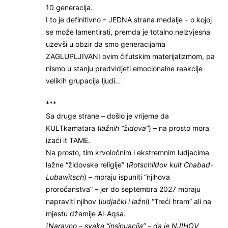
10 generacija.
I to je definitivno – JEDNA strana medalje – o kojoj
se može lamentirati, premda je totalno neizvjesna
uzevši u obzir da smo generacijama
ZAGLUPLJIVANI ovim ćifutskim materijalizmom, pa
nismo u stanju predvidjeti emocionalne reakcije
velikih grupacija ljudi…
***
Sa druge strane – došlo je vrijeme da
KULTkamatara (
lažnih “židova”
) – na prosto mora
izaći it TAME.
Na prosto, tim krvoločnim i ekstremnim ludjacima
lažne “židovske religije” (
Rotschildov kult Chabad-
Lubawitsch
) – moraju ispuniti “njihova
proročanstva” – jer do septembra 2027 moraju
napraviti njihov (
ludjački i lažni
) “Treći hram” ali na
mjestu džamije Al-Aqsa.
(
Naravno – svaka “insinuacija” – da je NJIHOV