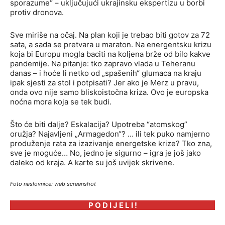
sporazume“ – uključujući ukrajinsku ekspertizu u borbi
protiv dronova.
Sve miriše na očaj. Na plan koji je trebao biti gotov za 72
sata, a sada se pretvara u maraton. Na energentsku krizu
koja bi Europu mogla baciti na koljena brže od bilo kakve
pandemije. Na pitanje: tko zapravo vlada u Teheranu
danas – i hoće li netko od „spašenih“ glumaca na kraju
ipak sjesti za stol i potpisati? Jer ako je Merz u pravu,
onda ovo nije samo bliskoistočna kriza. Ovo je europska
noćna mora koja se tek budi.
Što će biti dalje? Eskalacija? Upotreba “atomskog”
oružja? Najavljeni „Armagedon“? … ili tek puko namjerno
produženje rata za izazivanje energetske krize? Tko zna,
sve je moguće… No, jedno je sigurno – igra je još jako
daleko od kraja. A karte su još uvijek skrivene.
Foto naslovnice: web screenshot
P O D I J E L I !