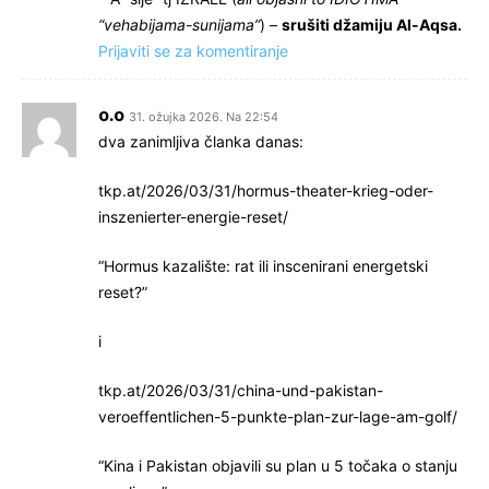
“vehabijama-sunijama”
) –
srušiti džamiju Al-Aqsa.
Prijaviti se za komentiranje
o.o
31. ožujka 2026. Na 22:54
dva zanimljiva članka danas:
tkp.at/2026/03/31/hormus-theater-krieg-oder-
inszenierter-energie-reset/
“Hormus kazalište: rat ili inscenirani energetski
reset?”
i
tkp.at/2026/03/31/china-und-pakistan-
veroeffentlichen-5-punkte-plan-zur-lage-am-golf/
“Kina i Pakistan objavili su plan u 5 točaka o stanju