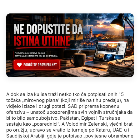
A dok se iza kulisa traži netko tko će potpisati onih 15
točaka „mirovnog plana“ (koji miriše na tihu predaju), na
vidjelo izlaze i drugi potezi. SAD priprema kopnenu
ofenzivu – unatoč upozorenjima svih vojnih stručnjaka da
bi to bilo samoubojstvo. Pakistan, Egipat i Turska se
sastaju kao „posrednici“. A Volodimir Zelenski, vječni brat
po oružju, upravo se vratio iz turneje po Kataru, UAE-u i
Saudijskoj Arabiji, gdje je potpisao „povijesne obrambene