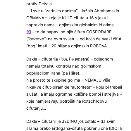
protiv Dežala …
… i sve u “zadnjim danima” – lažnih Abrahamskih
OBMANA – koje je KULT-ćifuta u 16 vijeku i
napravio nama – gojimskim globalnim idiotima…
– te da napavi od njih ćifuta GOSPODARE
(
“bogove”
) na ovm svijetu – od kojih će svaki ćifut
“bog” imati – 20 hiljada gojimskih ROBOVA…
Dakle – ćifutarija (
KULT-kamatra
) – odjednom
nemaju totalnu kontrolu nad gojimskom
populacijom Irana (pa i šire)…
Na prosto te skupine gojima – NEMAJU više
nikakve ćifut-piramide “autoriteta” – koju bi trebali
slušati, a imaju ogromne količine bombi i streljiva –
koje namjeravaju potrošiti na Rotschildovu
ćifutariju…
Dakle – ćifutariji je JEDINO još ostalo – da svim
silama preko Erdogana-ćifuta pokrenu one IDIOTE