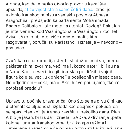
A onda, kao da je netko otvorio prozor u kazalište
apsurda,
stiže vijest stara samo četiri dana:
Izrael je
uklonio iranskog ministra vanjskih poslova Abbasa
Araghchija i predsjednika parlamenta Mohammada
Baqera Qalibafa s liste meta za atentat. Razlog? Pakistan
je intervenirao kod Washingtona, a Washington kod Tel
Aviva. „Ako ih ubijete, više nećete imati s kim
razgovarati“, poručili su Pakistanci. I Izrael je – navodno –
poslušao.
Zvuči kao crna komedija. Jer ti isti dužnosnici su, prema
pakistanskim izvorima, već imali „koordinate“ i bili su na
nišanu. Kao i deseci drugih iranskih političkih i vojnih
figura koje su već „uklonjene“ u posljednjih mjesec dana.
No odjednom – čekaj malo. Ako ih sve poubijamo, tko će
potpisati predaju?
Upravo tu počinje prava priča. Ono što se na prvu čini kao
diplomatska uljudnost, izgleda kao očajnički pokušaj da
se spasi plan koji je trebao završiti u nekoliko dana. Plan
A bio je jasan: brzi udari Izraela i SAD-a, aktiviranje „pete
kolone“ unutar iranskog vrha, brzi kolaps režima i
„umjerene snage“ koje će odmah potpisati kapitulaciju na