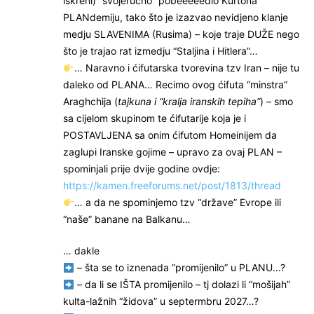
iskreni) “svojeručno” pobeeeeedio Kurtona
PLANdemiju, tako što je izazvao nevidjeno klanje
medju SLAVENIMA (Rusima) – koje traje DUŽE nego
što je trajao rat izmedju “Staljina i Hitlera”…
… Naravno i ćifutarska tvorevina tzv Iran – nije tu
daleko od PLANA… Recimo ovog ćifuta “minstra”
Araghchija (
tajkuna i “kralja iranskih tepiha”
) – smo
sa cijelom skupinom te ćifutarije koja je i
POSTAVLJENA sa onim ćifutom Homeinijem da
zaglupi Iranske gojime – upravo za ovaj PLAN –
spominjali prije dvije godine ovdje:
https://kamen.freeforums.net/post/1813/thread
… a da ne spominjemo tzv “države” Evrope ili
“naše” banane na Balkanu…
… dakle
– šta se to iznenada “promijenilo” u PLANU…?
– da li se IŠTA promijenilo – tj dolazi li “mošijah”
kulta-lažnih “židova” u septermbru 2027…?