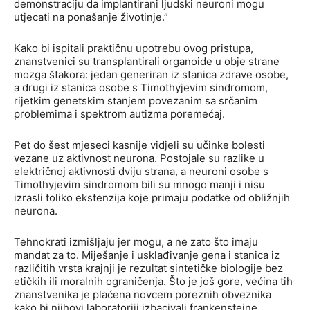
demonstraciju da implantirani ljudski neuroni mogu
utjecati na ponašanje životinje.”
Kako bi ispitali praktičnu upotrebu ovog pristupa,
znanstvenici su transplantirali organoide u obje strane
mozga štakora: jedan generiran iz stanica zdrave osobe,
a drugi iz stanica osobe s Timothyjevim sindromom,
rijetkim genetskim stanjem povezanim sa srčanim
problemima i spektrom autizma poremećaj.
Pet do šest mjeseci kasnije vidjeli su učinke bolesti
vezane uz aktivnost neurona. Postojale su razlike u
električnoj aktivnosti dviju strana, a neuroni osobe s
Timothyjevim sindromom bili su mnogo manji i nisu
izrasli toliko ekstenzija koje primaju podatke od obližnjih
neurona.
Tehnokrati izmišljaju jer mogu, a ne zato što imaju
mandat za to. Miješanje i usklađivanje gena i stanica iz
različitih vrsta krajnji je rezultat sintetičke biologije bez
etičkih ili moralnih ograničenja. Što je još gore, većina tih
znanstvenika je plaćena novcem poreznih obveznika
kako bi njihovi laboratoriji izbacivali frankensteine.