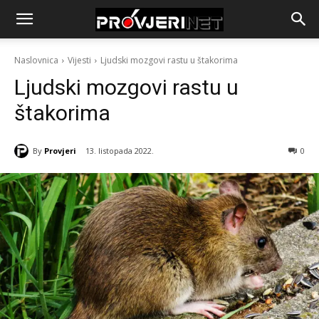
Naslovnica
Vijesti
Ljudski mozgovi rastu u štakorima
Ljudski mozgovi rastu u
štakorima
By
Provjeri
13. listopada 2022.
0