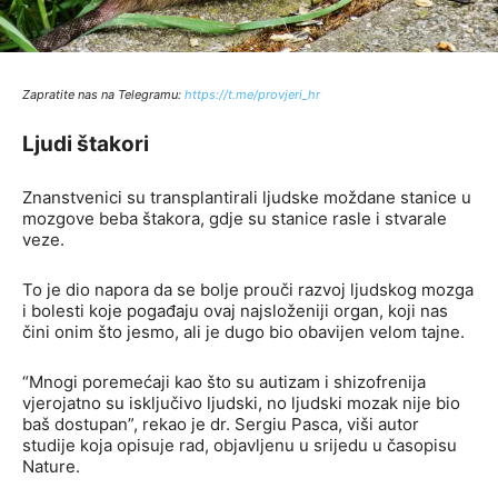
Zapratite nas na Telegramu:
http
s://t.me/provjeri_hr
Ljudi štakori
Znanstvenici su transplantirali ljudske moždane stanice u
mozgove beba štakora, gdje su stanice rasle i stvarale
veze.
To je dio napora da se bolje prouči razvoj ljudskog mozga
i bolesti koje pogađaju ovaj najsloženiji organ, koji nas
čini onim što jesmo, ali je dugo bio obavijen velom tajne.
“Mnogi poremećaji kao što su autizam i shizofrenija
vjerojatno su isključivo ljudski, no ljudski mozak nije bio
baš dostupan”, rekao je dr. Sergiu Pasca, viši autor
studije koja opisuje rad, objavljenu u srijedu u časopisu
Nature.