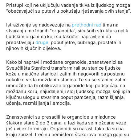
Pristupi koji ne uključuju vađenje tkiva iz ljudskog mozga
“obećavajući su putevi u pokušaju rješavanja ovih stanja”.
Istraživanje se nadovezuje na
prethodni rad
tima na
stvaranju moždanih “organoida”, sićušnih struktura nalik
ljudskim organima koji su također napravljeni da
predstavljaju
druge
, poput jetre, bubrega, prostate ili
njihovih ključnih dijelova.
Kako bi napravili moždane organoide, znanstvenici sa
Sveučilišta Stanford transformirali su stanice ljudske
kože u matične stanice i zatim ih nagovorili da postanu
nekoliko vrsta moždanih stanica. Te su se stanice zatim
umnožile da bi oblikovale organoide koji podsjećaju na
moždanu koru, najudaljeniji sloj ljudskog mozga, koji igra
ključnu ulogu u stvarima poput pamćenja, razmišljanja,
učenja, razmišljanja i emocija.
Znanstvenici su presadili te organoide u mladunce
štakora stare 2 do 3 dana, u fazi kada se moždane veze
još uvijek formiraju. Organoidi su narasli tako da su na
kraju zauzeli trećinu hemisfere štakorova mozga gdje su