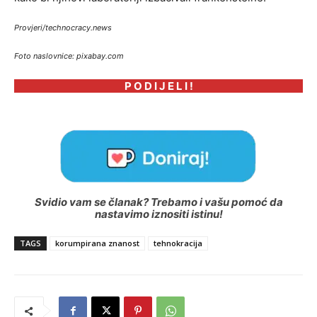
Provjeri/technocracy.news
Foto naslovnice: pixabay.com
P O D I J E L I !
Svidio vam se članak? Trebamo i vašu pomoć da
nastavimo iznositi istinu!
TAGS
korumpirana znanost
tehnokracija