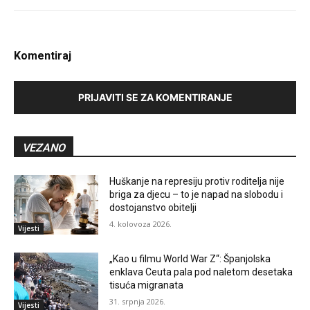
Komentiraj
PRIJAVITI SE ZA KOMENTIRANJE
VEZANO
Huškanje na represiju protiv roditelja nije
briga za djecu – to je napad na slobodu i
dostojanstvo obitelji
4. kolovoza 2026.
Vijesti
„Kao u filmu World War Z“: Španjolska
enklava Ceuta pala pod naletom desetaka
tisuća migranata
31. srpnja 2026.
Vijesti