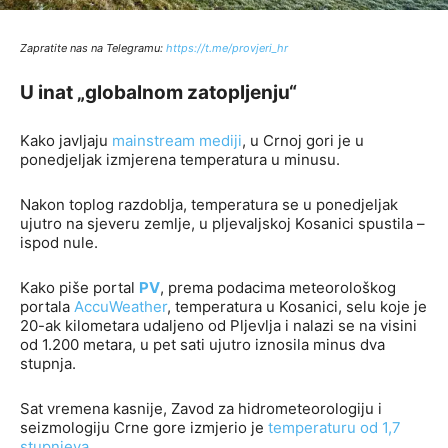
Zapratite nas na Telegramu:
http
s://t.me/provjeri_hr
U inat „globalnom zatopljenju“
Kako javljaju
mainstream mediji
, u Crnoj gori je u
ponedjeljak izmjerena temperatura u minusu.
Nakon toplog razdoblja, temperatura se u ponedjeljak
ujutro na sjeveru zemlje, u pljevaljskoj Kosanici spustila –
ispod nule.
Kako piše portal
PV
, prema podacima meteorološkog
portala
AccuWeather
, temperatura u Kosanici, selu koje je
20-ak kilometara udaljeno od Pljevlja i nalazi se na visini
od 1.200 metara, u pet sati ujutro iznosila minus dva
stupnja.
Sat vremena kasnije, Zavod za hidrometeorologiju i
seizmologiju Crne gore izmjerio je
temperaturu od 1,7
stupnjeva
.