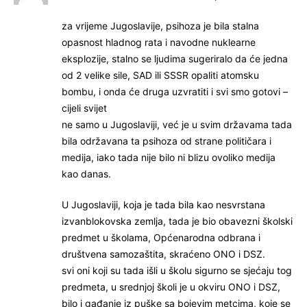
za vrijeme Jugoslavije, psihoza je bila stalna
opasnost hladnog rata i navodne nuklearne
eksplozije, stalno se ljudima sugeriralo da će jedna
od 2 velike sile, SAD ili SSSR opaliti atomsku
bombu, i onda će druga uzvratiti i svi smo gotovi –
cijeli svijet
ne samo u Jugoslaviji, već je u svim državama tada
bila održavana ta psihoza od strane političara i
medija, iako tada nije bilo ni blizu ovoliko medija
kao danas.
U Jugoslaviji, koja je tada bila kao nesvrstana
izvanblokovska zemlja, tada je bio obavezni školski
predmet u školama, Općenarodna odbrana i
društvena samozaštita, skraćeno ONO i DSZ.
svi oni koji su tada išli u školu sigurno se sjećaju tog
predmeta, u srednjoj školi je u okviru ONO i DSZ,
bilo i gađanje iz puške sa bojevim metcima, koje se