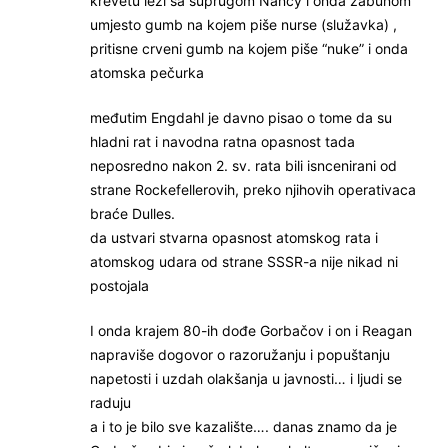
krevetu leži sa suprugom Nancy i onda zabunom
umjesto gumb na kojem piše nurse (služavka) ,
pritisne crveni gumb na kojem piše “nuke” i onda
atomska pečurka
međutim Engdahl je davno pisao o tome da su
hladni rat i navodna ratna opasnost tada
neposredno nakon 2. sv. rata bili isncenirani od
strane Rockefellerovih, preko njihovih operativaca
braće Dulles.
da ustvari stvarna opasnost atomskog rata i
atomskog udara od strane SSSR-a nije nikad ni
postojala
I onda krajem 80-ih dođe Gorbačov i on i Reagan
napraviše dogovor o razoružanju i popuštanju
napetosti i uzdah olakšanja u javnosti… i ljudi se
raduju
a i to je bilo sve kazalište…. danas znamo da je