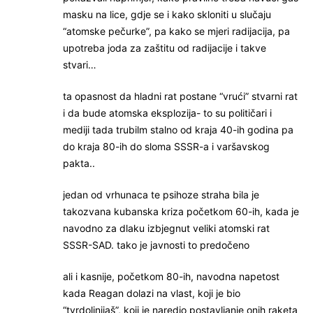
masku na lice, gdje se i kako skloniti u slučaju
“atomske pečurke”, pa kako se mjeri radijacija, pa
upotreba joda za zaštitu od radijacije i takve
stvari…
ta opasnost da hladni rat postane “vrući” stvarni rat
i da bude atomska eksplozija- to su političari i
mediji tada trubilm stalno od kraja 40-ih godina pa
do kraja 80-ih do sloma SSSR-a i varšavskog
pakta..
jedan od vrhunaca te psihoze straha bila je
takozvana kubanska kriza početkom 60-ih, kada je
navodno za dlaku izbjegnut veliki atomski rat
SSSR-SAD. tako je javnosti to predočeno
ali i kasnije, početkom 80-ih, navodna napetost
kada Reagan dolazi na vlast, koji je bio
“tvrdolinijaš”, koji je naredio postavljanje onih raketa