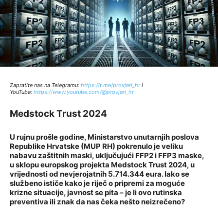
Zapratite nas na Telegramu:
http
s://t.me/provjeri_hr
i
YouTube:
https://www.youtube.com/@provjeri_hr
Medstock Trust 2024
U rujnu prošle godine, Ministarstvo unutarnjih poslova
Republike Hrvatske (MUP RH) pokrenulo je veliku
nabavu zaštitnih maski, uključujući FFP2 i FFP3 maske,
u sklopu europskog projekta Medstock Trust 2024, u
vrijednosti od nevjerojatnih 5.714.344 eura. Iako se
službeno ističe kako je riječ o pripremi za moguće
krizne situacije, javnost se pita – je li ovo rutinska
preventiva ili znak da nas čeka nešto neizrečeno?