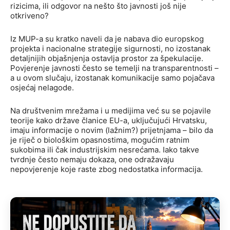
rizicima, ili odgovor na nešto što javnosti još nije
otkriveno?
Iz MUP-a su kratko naveli da je nabava dio europskog
projekta i nacionalne strategije sigurnosti, no izostanak
detaljnijih objašnjenja ostavlja prostor za špekulacije.
Povjerenje javnosti često se temelji na transparentnosti –
a u ovom slučaju, izostanak komunikacije samo pojačava
osjećaj nelagode.
Na društvenim mrežama i u medijima već su se pojavile
teorije kako države članice EU-a, uključujući Hrvatsku,
imaju informacije o novim (lažnim?) prijetnjama – bilo da
je riječ o biološkim opasnostima, mogućim ratnim
sukobima ili čak industrijskim nesrećama. Iako takve
tvrdnje često nemaju dokaza, one odražavaju
nepovjerenje koje raste zbog nedostatka informacija.