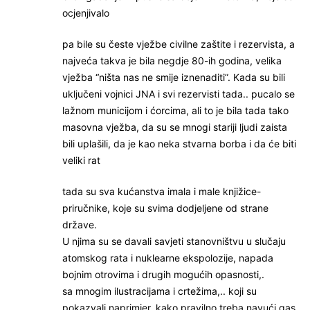
ocjenjivalo
pa bile su česte vježbe civilne zaštite i rezervista, a
najveća takva je bila negdje 80-ih godina, velika
vježba “ništa nas ne smije iznenaditi”. Kada su bili
uključeni vojnici JNA i svi rezervisti tada.. pucalo se
lažnom municijom i ćorcima, ali to je bila tada tako
masovna vježba, da su se mnogi stariji ljudi zaista
bili uplašili, da je kao neka stvarna borba i da će biti
veliki rat
tada su sva kućanstva imala i male knjižice-
priručnike, koje su svima dodjeljene od strane
države.
U njima su se davali savjeti stanovništvu u slučaju
atomskog rata i nuklearne ekspolozije, napada
bojnim otrovima i drugih mogućih opasnosti,.
sa mnogim ilustracijama i crtežima,.. koji su
pokazvali naprimjer, kako pravilno treba navući gas