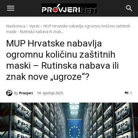
Naslovnica
Vijesti
MUP Hrvatske nabavlja ogromnu količinu zaštitnih
maski – Rutinska nabava ili znak...
MUP Hrvatske nabavlja
ogromnu količinu zaštitnih
maski – Rutinska nabava ili
znak nove „ugroze“?
By
Provjeri
14. siječnja 2025.
1