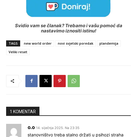
Svidio vam se članak? Trebamo i vašu pomoć da
nastavimo iznositi istinu!
TAGS
new world order
novi svjetski poredak
plandemija
Veliki reset
1 KOMENTAR
o.o
14. siječnja 2025. Na 23:35
stanovništvo treba stalno držati u psihozi straha