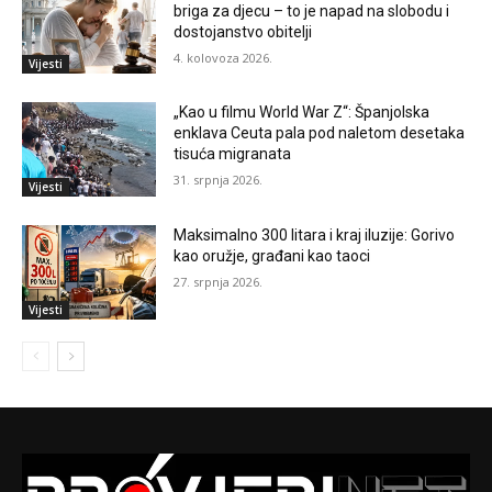
briga za djecu – to je napad na slobodu i
dostojanstvo obitelji
4. kolovoza 2026.
Vijesti
„Kao u filmu World War Z“: Španjolska
enklava Ceuta pala pod naletom desetaka
tisuća migranata
31. srpnja 2026.
Vijesti
Maksimalno 300 litara i kraj iluzije: Gorivo
kao oružje, građani kao taoci
27. srpnja 2026.
Vijesti