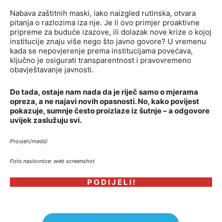
Nabava zaštitnih maski, iako naizgled rutinska, otvara
pitanja o razlozima iza nje. Je li ovo primjer proaktivne
pripreme za buduće izazove, ili dolazak nove krize o kojoj
institucije znaju više nego što javno govore? U vremenu
kada se nepovjerenje prema institucijama povećava,
ključno je osigurati transparentnost i pravovremeno
obavještavanje javnosti.
Do tada, ostaje nam nada da je riječ samo o mjerama
opreza, a ne najavi novih opasnosti. No, kako povijest
pokazuje, sumnje često proizlaze iz šutnje – a odgovore
uvijek zaslužuju svi.
Provjeri/mediji
Foto naslovnice: web screenshot
P O D I J E L I !