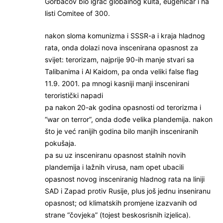
Gorbačov bio igrač globalnog kulta, eugeničar i na
listi Comitee of 300.
nakon sloma komunizma i SSSR-a i kraja hladnog
rata, onda dolazi nova inscenirana opasnost za
svijet: terorizam, najprije 90-ih manje stvari sa
Talibanima i Al Kaidom, pa onda veliki false flag
11.9. 2001. pa mnogi kasniji manji inscenirani
teroristički napadi
pa nakon 20-ak godina opasnosti od terorizma i
“war on terror”, onda dođe velika plandemija. nakon
što je već ranijih godina bilo manjih insceniranih
pokušaja.
pa su uz insceniranu opasnost stalnih novih
plandemija i lažnih virusa, nam opet ubacili
opasnost novog insceniranig hladnog rata na liniji
SAD i Zapad protiv Rusije, plus još jednu inseniranu
opasnost; od klimatskih promjene izazvanih od
strane “čovjeka” (tojest beskosrisnih izjelica).