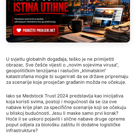
U svjetlu globalnih događaja, teško je ne primijetiti
obrazac. Sve češće vijesti o „novim sojevima virusa“,
geopolitičkim tenzijama i rastućim „klimatskim“
katastrofama mogle bi sugerirati da se države pripremaju
za scenarije koje prosječan građanin možda ne očekuje.
Iako se Medstock Trust 2024 predstavlja kao inicijativa
koja koristi svima, postoji i mogućnost da se iza ove
nabave krije plan za specifične scenarije koji se očekuju
u bliskoj budućnosti. Jesu li maske samo prvi korak?
Hoće li se uskoro pojaviti i slične nabave druge opreme
poput odijela za biološku zaštitu ili dodatne logističke
infrastrukture?