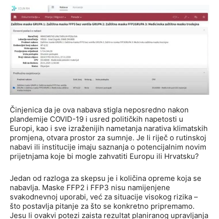
Činjenica da je ova nabava stigla neposredno nakon
plandemije COVID-19 i usred političkih napetosti u
Europi, kao i sve izraženijih nametanja narativa klimatskih
promjena, otvara prostor za sumnje. Je li riječ o rutinskoj
nabavi ili institucije imaju saznanja o potencijalnim novim
prijetnjama koje bi mogle zahvatiti Europu ili Hrvatsku?
Jedan od razloga za skepsu je i količina opreme koja se
nabavlja. Maske FFP2 i FFP3 nisu namijenjene
svakodnevnoj uporabi, već za situacije visokog rizika –
što postavlja pitanje za što se konkretno pripremamo.
Jesu li ovakvi potezi zaista rezultat planiranog upravljanja