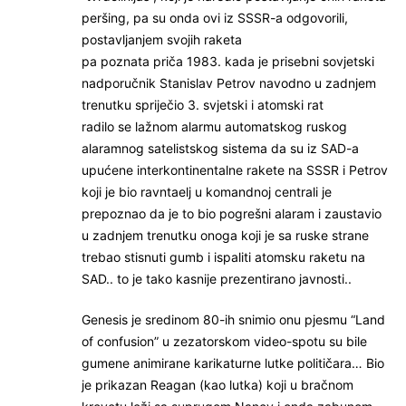
peršing, pa su onda ovi iz SSSR-a odgovorili,
postavljanjem svojih raketa
pa poznata priča 1983. kada je prisebni sovjetski
nadporučnik Stanislav Petrov navodno u zadnjem
trenutku spriječio 3. svjetski i atomski rat
radilo se lažnom alarmu automatskog ruskog
alaramnog satelistskog sistema da su iz SAD-a
upućene interkontinentalne rakete na SSSR i Petrov
koji je bio ravntaelj u komandnoj centrali je
prepoznao da je to bio pogrešni alaram i zaustavio
u zadnjem trenutku onoga koji je sa ruske strane
trebao stisnuti gumb i ispaliti atomsku raketu na
SAD.. to je tako kasnije prezentirano javnosti..
Genesis je sredinom 80-ih snimio onu pjesmu “Land
of confusion” u zezatorskom video-spotu su bile
gumene animirane karikaturne lutke političara… Bio
je prikazan Reagan (kao lutka) koji u bračnom