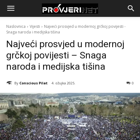
Naslovnica
Vijesti
Najveći prosvjed u modernoj grčkoj povijesti -
Snaga naroda i medijska tišina
Najveći prosvjed u modernoj
grčkoj povijesti – Snaga
naroda i medijska tišina
By
Conscious Pilat
4. ožujka 2025.
0