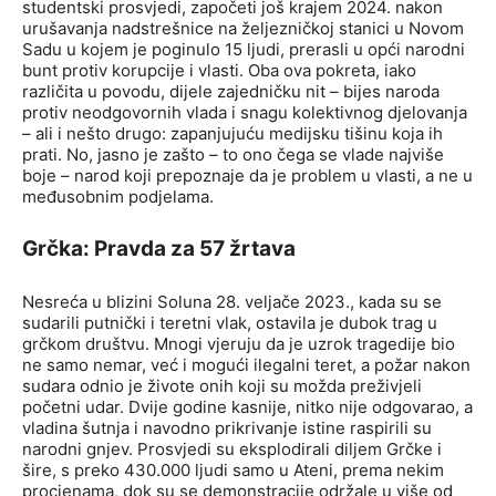
studentski prosvjedi, započeti još krajem 2024. nakon
urušavanja nadstrešnice na željezničkoj stanici u Novom
Sadu u kojem je poginulo 15 ljudi, prerasli u opći narodni
bunt protiv korupcije i vlasti. Oba ova pokreta, iako
različita u povodu, dijele zajedničku nit – bijes naroda
protiv neodgovornih vlada i snagu kolektivnog djelovanja
– ali i nešto drugo: zapanjujuću medijsku tišinu koja ih
prati. No, jasno je zašto – to ono čega se vlade najviše
boje – narod koji prepoznaje da je problem u vlasti, a ne u
međusobnim podjelama.
Grčka: Pravda za 57 žrtava
Nesreća u blizini Soluna 28. veljače 2023., kada su se
sudarili putnički i teretni vlak, ostavila je dubok trag u
grčkom društvu. Mnogi vjeruju da je uzrok tragedije bio
ne samo nemar, već i mogući ilegalni teret, a požar nakon
sudara odnio je živote onih koji su možda preživjeli
početni udar. Dvije godine kasnije, nitko nije odgovarao, a
vladina šutnja i navodno prikrivanje istine raspirili su
narodni gnjev. Prosvjedi su eksplodirali diljem Grčke i
šire, s preko 430.000 ljudi samo u Ateni, prema nekim
procjenama, dok su se demonstracije održale u više od