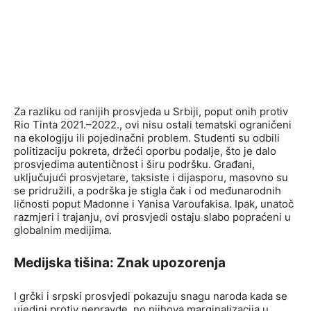
Za razliku od ranijih prosvjeda u Srbiji, poput onih protiv
Rio Tinta 2021.–2022., ovi nisu ostali tematski ograničeni
na ekologiju ili pojedinačni problem. Studenti su odbili
politizaciju pokreta, držeći oporbu podalje, što je dalo
prosvjedima autentičnost i širu podršku. Građani,
uključujući prosvjetare, taksiste i dijasporu, masovno su
se pridružili, a podrška je stigla čak i od međunarodnih
ličnosti poput Madonne i Yanisa Varoufakisa. Ipak, unatoč
razmjeri i trajanju, ovi prosvjedi ostaju slabo popraćeni u
globalnim medijima.
Medijska tišina: Znak upozorenja
I grčki i srpski prosvjedi pokazuju snagu naroda kada se
ujedini protiv nepravde, no njihova marginalizacija u