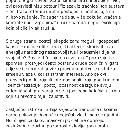
poput onog u Novom Sadu, simbolizira isti problem. No,
ovi prosvjedi nisu potpuni “izlazak iz tračnica” tog sustava
– oni traže reformu unutar postojećih institucija, a ne
njihovo rušenje. To sugerira da su više pokušaj vraćanja
kontrole nad “vagonima” u ruke naroda, nego revolucija
koja bi cijeli vlak srušila.
S druge strane, postoji skepticizam: mogu li “gospodari
kaosa” – moćne elite ili vanjski akteri – iskoristiti ovu
energiju narodnog nezadovoljstva i preusmjeriti je na
svoj mlin? Povijest “obojenih revolucija” pokazuje da
spontani prosvjedi često postanu oruđe političkih igara,
gdje se iskreni zahtjevi za pravdom pretvore u alat za
smjenu vlada u korist stranih interesa. Ako se ovi
prosvjedi politiziraju ili internacionaliziraju pod krinkom
“demokratizacije”, postoji opasnost da izgube svoju
autentičnost, pretvarajući se u još jedan kotačić u stroju
koji su prvotno htjeli zaustaviti.
Zaključno, i Grčka i Srbija svjedoče trenucima u kojima
narod pokazuje da može nadjačati vlast kada se ujedini.
No, činjenica da ovi masovni pokreti ne dobivaju
zasluženu globalnu pozornost ostavlja gorku notu –