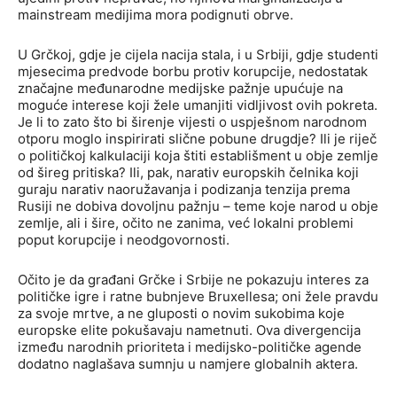
mainstream medijima mora podignuti obrve.
U Grčkoj, gdje je cijela nacija stala, i u Srbiji, gdje studenti
mjesecima predvode borbu protiv korupcije, nedostatak
značajne međunarodne medijske pažnje upućuje na
moguće interese koji žele umanjiti vidljivost ovih pokreta.
Je li to zato što bi širenje vijesti o uspješnom narodnom
otporu moglo inspirirati slične pobune drugdje? Ili je riječ
o političkoj kalkulaciji koja štiti establišment u obje zemlje
od šireg pritiska? Ili, pak, narativ europskih čelnika koji
guraju narativ naoružavanja i podizanja tenzija prema
Rusiji ne dobiva dovoljnu pažnju – teme koje narod u obje
zemlje, ali i šire, očito ne zanima, već lokalni problemi
poput korupcije i neodgovornosti.
Očito je da građani Grčke i Srbije ne pokazuju interes za
političke igre i ratne bubnjeve Bruxellesa; oni žele pravdu
za svoje mrtve, a ne gluposti o novim sukobima koje
europske elite pokušavaju nametnuti. Ova divergencija
između narodnih prioriteta i medijsko-političke agende
dodatno naglašava sumnju u namjere globalnih aktera.