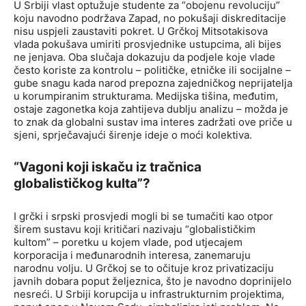
U Srbiji vlast optužuje studente za “obojenu revoluciju”
koju navodno podržava Zapad, no pokušaji diskreditacije
nisu uspjeli zaustaviti pokret. U Grčkoj Mitsotakisova
vlada pokušava umiriti prosvjednike ustupcima, ali bijes
ne jenjava. Oba slučaja dokazuju da podjele koje vlade
često koriste za kontrolu – političke, etničke ili socijalne –
gube snagu kada narod prepozna zajedničkog neprijatelja
u korumpiranim strukturama. Medijska tišina, međutim,
ostaje zagonetka koja zahtijeva dublju analizu – možda je
to znak da globalni sustav ima interes zadržati ove priče u
sjeni, sprječavajući širenje ideje o moći kolektiva.
“Vagoni koji iskaču iz tračnica
globalističkog kulta”?
I grčki i srpski prosvjedi mogli bi se tumačiti kao otpor
širem sustavu koji kritičari nazivaju “globalističkim
kultom” – poretku u kojem vlade, pod utjecajem
korporacija i međunarodnih interesa, zanemaruju
narodnu volju. U Grčkoj se to očituje kroz privatizaciju
javnih dobara poput željeznica, što je navodno doprinijelo
nesreći. U Srbiji korupcija u infrastrukturnim projektima,