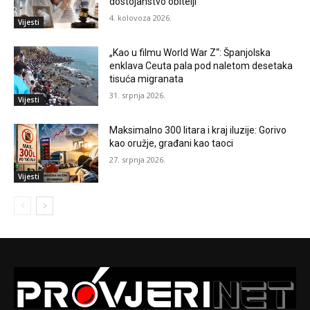
dostojanstvo obitelji
4. kolovoza 2026.
Vijesti
„Kao u filmu World War Z“: Španjolska
enklava Ceuta pala pod naletom desetaka
tisuća migranata
31. srpnja 2026.
Vijesti
Maksimalno 300 litara i kraj iluzije: Gorivo
kao oružje, građani kao taoci
27. srpnja 2026.
Vijesti