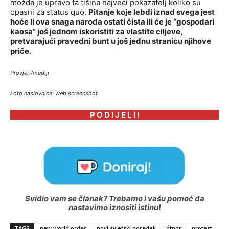
možda je upravo ta tišina najveći pokazatelj koliko su
opasni za status quo.
Pitanje koje lebdi iznad svega jest
hoće li ova snaga naroda ostati čista ili će je “gospodari
kaosa” još jednom iskoristiti za vlastite ciljeve,
pretvarajući pravedni bunt u još jednu stranicu njihove
priče.
Provjeri/mediji
Foto naslovnice: web screenshot
P O D I J E L I !
Svidio vam se članak? Trebamo i vašu pomoć da
nastavimo iznositi istinu!
TAGS
new world order
novi svjetski poredak
otpor
protest