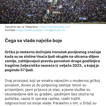
Zapratite nas na Telegramu:
http
s://t.me/provjeri_hr
i
YouTube:
https://www.youtube.com/@provjeri_hr
Čega se vlade najviše boje
Grčka je nedavno doživjela trenutak povijesnog značaja
kada su se stotine tisuća ljudi okupile na ulicama diljem
zemlje, zahtijevajući pravdu povodom druge godišnjice
tragične željezničke nesreće iz veljače 2023., u kojoj je
poginulo 57 ljudi.
Ovaj prosvjed, koji se smatra najvećim u modernoj grčkoj
povijesti, doveo je do potpunog zastoja: letovi su
prizemljeni, javni prijevoz je stao, a javne službe su
obustavljene dok su građani, ujedinjeni bez obzira na
političke, rasne ili vjerske razlike, izašli tražiti
odgovornost od svoje vlade. Paralelno s tim, u Srbiji su