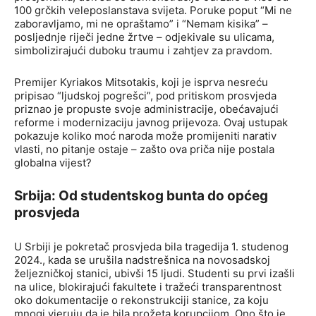
100 grčkih veleposlanstava svijeta. Poruke poput “Mi ne
zaboravljamo, mi ne opraštamo” i “Nemam kisika” –
posljednje riječi jedne žrtve – odjekivale su ulicama,
simbolizirajući duboku traumu i zahtjev za pravdom.
Premijer Kyriakos Mitsotakis, koji je isprva nesreću
pripisao “ljudskoj pogrešci”, pod pritiskom prosvjeda
priznao je propuste svoje administracije, obećavajući
reforme i modernizaciju javnog prijevoza. Ovaj ustupak
pokazuje koliko moć naroda može promijeniti narativ
vlasti, no pitanje ostaje – zašto ova priča nije postala
globalna vijest?
Srbija: Od studentskog bunta do općeg
prosvjeda
U Srbiji je pokretač prosvjeda bila tragedija 1. studenog
2024., kada se urušila nadstrešnica na novosadskoj
željezničkoj stanici, ubivši 15 ljudi. Studenti su prvi izašli
na ulice, blokirajući fakultete i tražeći transparentnost
oko dokumentacije o rekonstrukciji stanice, za koju
mnogi vjeruju da je bila prožeta korupcijom. Ono što je