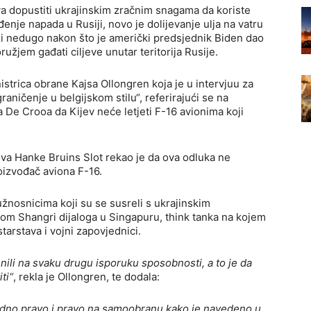
 dopustiti ukrajinskim zračnim snagama da koriste
nje napada u Rusiji, novo je dolijevanje ulja na vatru
zi nedugo nakon što je američki predsjednik Biden dao
užjem gađati ciljeve unutar teritorija Rusije.
strica obrane Kajsa Ollongren koja je u intervjuu za
raničenje u belgijskom stilu“, referirajući se na
De Crooa da Kijev neće letjeti F-16 avionima koji
ova Hanke Bruins Slot rekao je da ova odluka ne
oizvođač aviona F-16.
užnosnicima koji su se susreli s ukrajinskim
m Shangri dijaloga u Singapuru, think tanka na kojem
starstava i vojni zapovjednici.
nili na svaku drugu isporuku sposobnosti, a to je da
ti“
, rekla je Ollongren, te dodala:
dno pravo i pravo na samoobranu kako je navedeno u