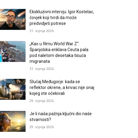
Ekskluzivni intervju: Igor Kostelac,
čovjek koji tvrdi da može
predvidjeti potrese
31. srpnja 2026.
„Kao u filmu World War Z“:
Španjolska enklava Ceuta pala
pod naletom desetaka tisuća
migranata
31. srpnja 2026.
Slučaj Međugorje: kada se
reflektor okrene, a krivac nije onaj
kojeg ste očekivali
29. srpnja 2026.
Je li naša pažnja ključni dio naše
stvarnosti?
29. srpnja 2026.