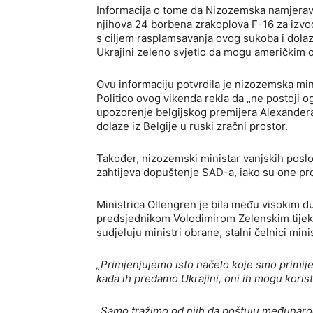
Informacija o tome da Nizozemska namjerava
njihova 24 borbena zrakoplova F-16 za izvođe
s ciljem rasplamsavanja ovog sukoba i dola
Ukrajini zeleno svjetlo da mogu američkim or
Ovu informaciju potvrdila je nizozemska mini
Politico ovog vikenda rekla da „ne postoji og
upozorenje belgijskog premijera Alexandera 
dolaze iz Belgije u ruski zračni prostor.
Također, nizozemski ministar vanjskih posl
zahtijeva dopuštenje SAD-a, iako su one pr
Ministrica Ollengren je bila među visokim d
predsjednikom Volodimirom Zelenskim tijeko
sudjeluju ministri obrane, stalni čelnici mini
„Primjenjujemo isto načelo koje smo primije
kada ih predamo Ukrajini, oni ih mogu koristi
„Samo tražimo od njih da poštuju međunaro