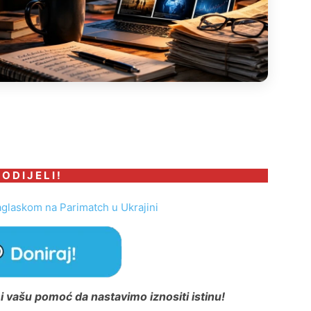
 O D I J E L I !
aglaskom na Parimatch u Ukrajini
 vašu pomoć da nastavimo iznositi istinu!