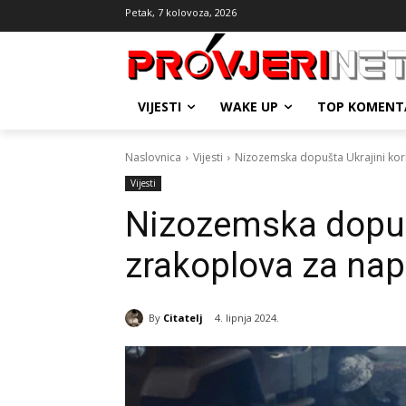
Petak, 7 kolovoza, 2026
VIJESTI
WAKE UP
TOP KOMENT
Naslovnica
Vijesti
Nizozemska dopušta Ukrajini kori
Vijesti
Nizozemska dopušt
zrakoplova za nap
By
Citatelj
4. lipnja 2024.