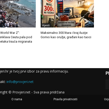
Vijesti
 World War Z“:
Maksimalno 300 litara i kraj iluzije:
enklava Ceuta pala pod
Gorivo kao oružje, građani kao taoci
etaka tisuća migranata
eri.hr je tvoj prvi izbor za pravu informaciju.
P
akt:
info@provjeri.net
right © Provjeri.net - Sva prava pridržana
O nama
Pravila privatnosti
Uvje