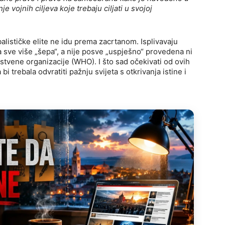
je vojnih ciljeva koje trebaju ciljati u svojoj
balističke elite ne idu prema zacrtanom. Isplivavaju
a sve više „šepa“, a nije posve „uspješno“ provedena ni
stvene organizacije (WHO). I što sad očekivati od ovih
i trebala odvratiti pažnju svijeta s otkrivanja istine i