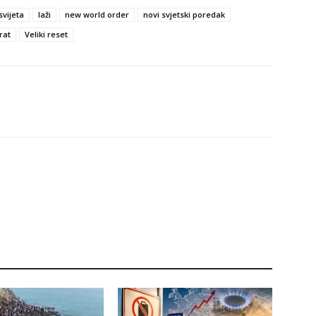
svijeta
laži
new world order
novi svjetski poredak
rat
Veliki reset