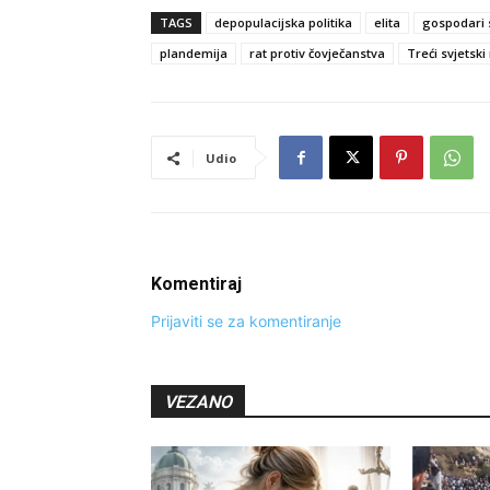
TAGS
depopulacijska politika
elita
gospodari 
plandemija
rat protiv čovječanstva
Treći svjetski 
Udio
Komentiraj
Prijaviti se za komentiranje
VEZANO