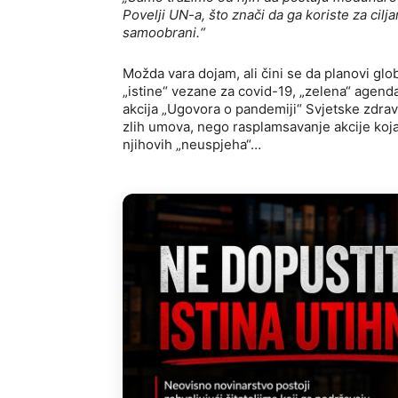
Povelji UN-a, što znači da ga koriste za ciljan
samoobrani.“
Možda vara dojam, ali čini se da planovi glo
„istine“ vezane za covid-19, „zelena“ agend
akcija „Ugovora o pandemiji“ Svjetske zdrav
zlih umova, nego rasplamsavanje akcije koja b
njihovih „neuspjeha“…