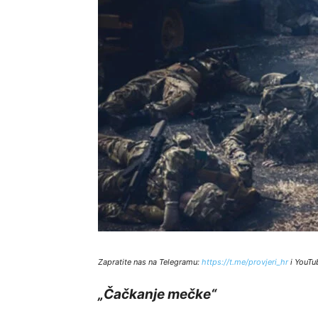
Zapratite nas na Telegramu:
http
s://t.me/provjeri_hr
i YouTu
„Čačkanje mečke“