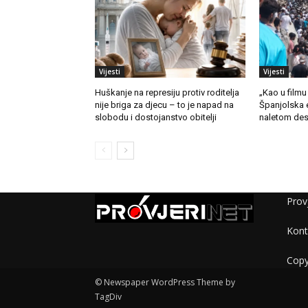
Vijesti
Vijesti
Huškanje na represiju protiv roditelja
„Kao u filmu
nije briga za djecu – to je napad na
Španjolska 
slobodu i dostojanstvo obitelji
naletom des
Provj
Kont
Copy
© Newspaper WordPress Theme by
TagDiv