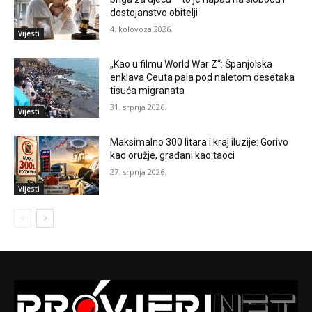
dostojanstvo obitelji
4. kolovoza 2026.
Vijesti
„Kao u filmu World War Z“: Španjolska
enklava Ceuta pala pod naletom desetaka
tisuća migranata
31. srpnja 2026.
Vijesti
Maksimalno 300 litara i kraj iluzije: Gorivo
kao oružje, građani kao taoci
27. srpnja 2026.
Vijesti