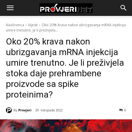
Naslovnica
Vijesti
Oko 20% krava nakon ubrizgavanja mRNA injekcija
umire trenutno. Je li preživjela...
Oko 20% krava nakon
ubrizgavanja mRNA injekcija
umire trenutno. Je li preživjela
stoka daje prehrambene
proizvode sa spike
proteinima?
By
Provjeri
29. listopada 2022.
0