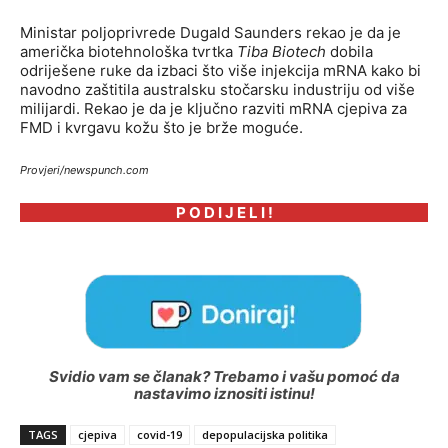
Ministar poljoprivrede Dugald Saunders rekao je da je
američka biotehnološka tvrtka
Tiba Biotech
dobila
odriješene ruke da izbaci što više injekcija mRNA kako bi
navodno zaštitila australsku stočarsku industriju od više
milijardi. Rekao je da je ključno razviti mRNA cjepiva za
FMD i kvrgavu kožu što je brže moguće.
Provjeri/newspunch.com
P O D I J E L I !
Svidio vam se članak? Trebamo i vašu pomoć da
nastavimo iznositi istinu!
TAGS
cjepiva
covid-19
depopulacijska politika