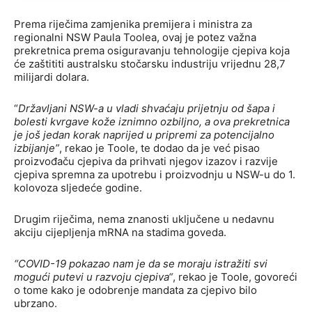
Prema riječima zamjenika premijera i ministra za
regionalni NSW Paula Toolea, ovaj je potez važna
prekretnica prema osiguravanju tehnologije cjepiva koja
će zaštititi australsku stočarsku industriju vrijednu 28,7
milijardi dolara.
“
Državljani NSW-a u vladi shvaćaju prijetnju od šapa i
bolesti kvrgave kože iznimno ozbiljno, a ova prekretnica
je još jedan korak naprijed u pripremi za potencijalno
izbijanje”
, rekao je Toole, te dodao da je već pisao
proizvođaču cjepiva da prihvati njegov izazov i razvije
cjepiva spremna za upotrebu i proizvodnju u NSW-u do 1.
kolovoza sljedeće godine.
Drugim riječima, nema znanosti uključene u nedavnu
akciju cijepljenja mRNA na stadima goveda.
“COVID-19 pokazao nam je da se moraju istražiti svi
mogući putevi u razvoju cjepiva“
, rekao je Toole, govoreći
o tome kako je odobrenje mandata za cjepivo bilo
ubrzano.