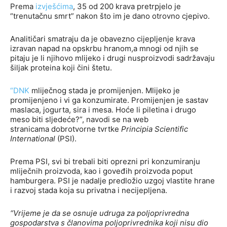
Prema
izvješćima
, 35 od 200 krava pretrpjelo je
“trenutačnu smrt” nakon što im je dano otrovno cjepivo.
Analitičari smatraju da je obavezno cijepljenje krava
izravan napad na opskrbu hranom,a mnogi od njih se
pitaju je li njihovo mlijeko i drugi nusproizvodi sadržavaju
šiljak proteina koji čini štetu.
“DNK
mliječnog stada je promijenjen. Mlijeko je
promijenjeno i vi ga konzumirate. Promijenjen je sastav
maslaca, jogurta, sira i mesa. Hoće li piletina i drugo
meso biti sljedeće?”, navodi se na web
stranicama dobrotvorne tvrtke
Principia Scientific
International
(PSI).
Prema PSI, svi bi trebali biti oprezni pri konzumiranju
mliječnih proizvoda, kao i goveđih proizvoda poput
hamburgera. PSI je nadalje predložio uzgoj vlastite hrane
i razvoj stada koja su privatna i necijepljena.
“Vrijeme je da se osnuje udruga za poljoprivredna
gospodarstva s članovima poljoprivrednika koji nisu dio