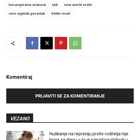
korumpirana znanost
laži
new world order
novi svjetski poredak
Veliki reset
Komentiraj
PRIJAVITI SE ZA KOMENTIRANJE
VEZANO
Huškanje na represiju protiv roditelja nije
briga za djecu – to je napad na slobodu i