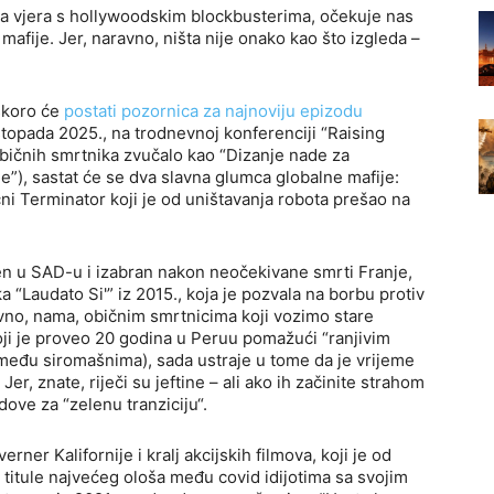
, a vjera s hollywoodskim blockbusterima, očekuje nas
mafije. Jer, naravno, ništa nije onako kao što izgleda –
skoro će
postati pozornica za najnoviju epizodu
listopada 2025., na trodnevnoj konferenciji “Raising
običnih smrtnika zvučalo kao “Dizanje nade za
e”), sastat će se dva slavna glumca globalne mafije:
i Terminator koji je od uništavanja robota prešao na
đen u SAD-u i izabran nakon neočekivane smrti Franje,
ka “Laudato Si'” iz 2015., koja je pozvala na borbu protiv
vno, nama, običnim smrtnicima koji vozimo stare
koji je proveo 20 godina u Peruu pomažući “ranjivim
 među siromašnima), sada ustraje u tome da je vrijeme
Jer, znate, riječi su jeftine – ali ako ih začinite strahom
dove za “zelenu tranziciju“.
uverner Kalifornije i kralj akcijskih filmova, koji je od
 titule najvećeg ološa među covid idijotima sa svojim