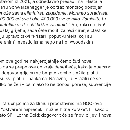
tavom iz 2021., a odnedavno prešao i na “Hasta la
atikanu Schwarzenegger je održao monolog dostojan
 može sama eliminirati zagađenje. Moramo surađivati.
 200.000 crkava i oko 400.000 svećenika. Zamislite tu
atolika može biti križar za okoliš.”
Ah, kako dirljivo!
taj grijeha, sada ćete moliti za recikliranje plastike.
aju upravo takvi “križari” poput Arnieja, koji su
„zelenim“ investicijama nego na hollywoodskim
 ove godine najvjerojatnije ćemo čuti nove
o da se prepolove do kraja desetljeća, kako je obećano
dogovor gdje su se bogate zemlje složile platiti
su svi platili… bankama. Naravno, i u Brazilu će se
itko ne želi – osim ako to ne donosi poreze, subvencije
a, stručnjacima za klimu i predstavnicima NGO-ova
 “ostvareni napredak i nužne hitne korake”. Ili, kako bi
to Si’ – Lorna Gold: dogovorit će se “novi ciljevi i nova