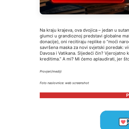
Na kraju krajeva, ova dvojica – jedan u suta
glumci u grandioznoj predstavi globalne mafi
donacije), oni recitiraju replike o “moći naro
savršena maska za novi svjetski poredak: viš
Davosa i Vatikana. Sljedeći čin? Vjerojatno 
kreditima.” A mi? Mi ćemo aplaudirati, jer š
Provjeri/mediji
Foto naslovnice: web screenshot
P