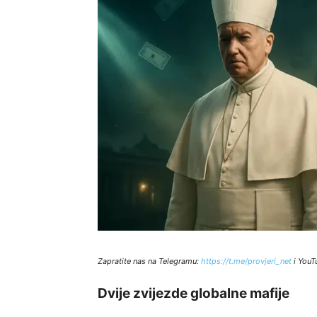
Zapratite nas na Telegramu:
http
s://t.me/provjeri_net
i YouT
Dvije zvijezde globalne mafije