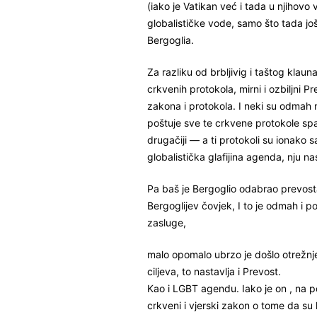
(iako je Vatikan već i tada u njihovo
globalističke vode, samo što tada još n
Bergoglia.
Za razliku od brbljivig i taštog klauna
crkvenih protokola, mirni i ozbiljni 
zakona i protokola. I neki su odmah na
poštuje sve te crkvene protokole spa
drugačiji — a ti protokoli su ionako 
globalistička glafijina agenda, nju nas
Pa baš je Bergoglio odabrao prevosta
Bergoglijev čovjek, I to je odmah i 
zasluge,
malo opomalo ubrzo je došlo otrežnje
ciljeva, to nastavlja i Prevost.
Kao i LGBT agendu. Iako je on , na 
crkveni i vjerski zakon o tome da su