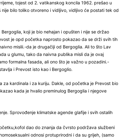
 vrijeme, tojest od 2. vatikanskog koncila 1962. prešao u
ije bilo toliko otvoreno i vidljivo, vidljivo će postati tek od
 Bergoglia, koji je bio nehajan i opušten i nije se držao
Prevost je opd početka naprosto pokazao da se drži svih tih
ivno mislii.-da je drugačiji od Bergoglia. Ali to što Lav
da u glumu, tako da naivna publika misli da je ovaj
samo formalna fasada, ali ono što je važno u pozadini.-
tavlja i Prevost isto kao i Bergoglio.
 za kardinala i za kuriju. Dakle, od početka je Prevost bio
pokazao kada je hvalio preminulog Bergoglia i njegove
nje. Sprovođenje klimatske agende glafije i svih ostalih
početku,kofol dao do znanja da čvrsto podržava službeni
 homoseksualni odnosi protuprirodni i da su grijeh, (samo