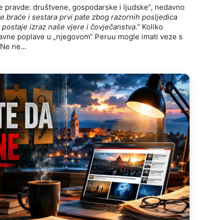
anje pravde: društvene, gospodarske i ljudske”, nedavno
aše braće i sestara prvi pate zbog razornih posljedica
 postaje izraz naše vjere i čovječanstva.”
Koliko
avne poplave u „njegovom“ Peruu mogle imati veze s
? Ne ne…