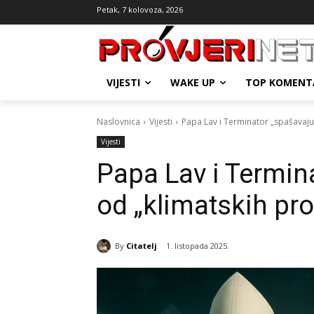
Petak, 7 kolovoza, 2026
VIJESTI
WAKE UP
TOP KOMENT
Naslovnica
Vijesti
Papa Lav i Terminator „spašavaju 
Vijesti
Papa Lav i Termina
od „klimatskih pr
By
Citatelj
1. listopada 2025.