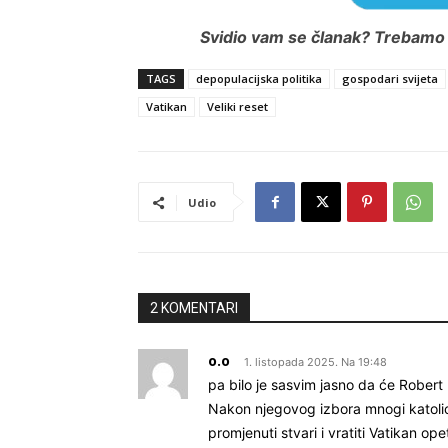
Svidio vam se članak? Trebamo i
TAGS
depopulacijska politika
gospodari svijeta
Vatikan
Veliki reset
Udio
2 KOMENTARI
o.o
1. listopada 2025. Na 19:48
pa bilo je sasvim jasno da će Robert
Nakon njegovog izbora mnogi katolici,
promjenuti stvari i vratiti Vatikan op