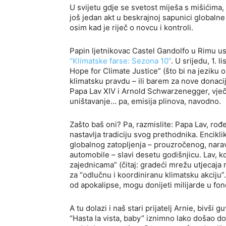
U svijetu gdje se svetost miješa s mišićima
još jedan akt u beskrajnoj sapunici globalne 
osim kad je riječ o novcu i kontroli.
Papin ljetnikovac Castel Gandolfo u Rimu u
“Klimatske farse: Sezona 10”
. U srijedu, 1. 
Hope for Climate Justice” (što bi na jeziku 
klimatsku pravdu – ili barem za nove donacij
Papa Lav XIV i Arnold Schwarzenegger, vječn
uništavanje… pa, emisija plinova, navodno.
Zašto baš oni? Pa, razmislite: Papa Lav, ro
nastavlja tradiciju svog prethodnika. Encikli
globalnog zatopljenja – prouzročenog, nara
automobile – slavi desetu godišnjicu. Lav, 
zajednicama” (čitaj: gradeći mrežu utjecaja
za “odlučnu i koordiniranu klimatsku akciju”. 
od apokalipse, mogu donijeti milijarde u fon
A tu dolazi i naš stari prijatelj Arnie, bivši g
“Hasta la vista, baby” iznimno lako došao do