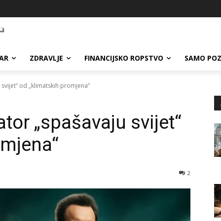
AR
ZDRAVLJE
FINANCIJSKO ROPSTVO
SAMO POZ
svijet“ od „klimatskih promjena“
tor „spašavaju svijet“
omjena“
2