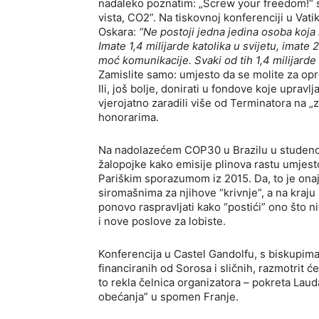
nadaleko poznatim: „Screw your freedom!“ s
vista, CO2”. Na tiskovnoj konferenciji u V
Oskara:
“Ne postoji jedna jedina osoba koja
Imate 1,4 milijarde katolika u svijetu, imate
moć komunikacije. Svaki od tih 1,4 milijarde k
Zamislite samo: umjesto da se molite za oproš
Ili, još bolje, donirati u fondove koje upravlj
vjerojatno zaradili više od Terminatora na 
honorarima.
Na nadolazećem COP30 u Brazilu u studenom
žalopojke kako emisije plinova rastu umjest
Pariškim sporazumom iz 2015. Da, to je onaj 
siromašnima za njihove “krivnje”, a na kraju 
ponovo raspravljati kako “postići” ono što n
i nove poslove za lobiste.
Konferencija u Castel Gandolfu, s biskupim
financiranih od Sorosa i sličnih, razmotrit će
to rekla čelnica organizatora – pokreta Lauda
obećanja” u spomen Franje.