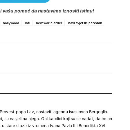
 vašu pomoć da nastavimo iznositi istinu!
hollywood
laži
new world order
novi svjetski poredak
 Provest-papa Lav, nastaviti agendu isusuovca Bergoglia.
 su nasjeli na njega. Oni katolici koji su se nadali, da će on
et u stare staze iz vremena Ivana Pavla II i Benedikta XVI.