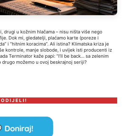
ni, drugi u kožnim hlačama – nisu ništa više nego
je. Dok mi, gledatelji, plaćamo karte (poreze i
da” i “hitnim koracima”. Ali istina? Klimatska kriza je
e kontrole, manje slobode, i uvijek isti producenti iz
kada Terminator kaže papi: “I’ll be back… sa zelenim
to drugo možemo u ovoj beskrajnoj seriji?
 O D I J E L I !