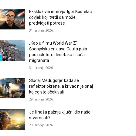
Ekskluzivni intervju: Igor Kostelac,
čovjek koji tvrdi da može
predvidjeti potrese
31. srpnja 2026.
„Kao u filmu World War Z“:
Španjolska enklava Ceuta pala
pod naletom desetaka tisuća
migranata
31. srpnja 2026.
Slučaj Međugorje: kada se
reflektor okrene, a krivac nije onaj
kojeg ste očekivali
29. srpnja 2026.
Je li naša pažnja ključni dio naše
stvarnosti?
29. srpnja 2026.