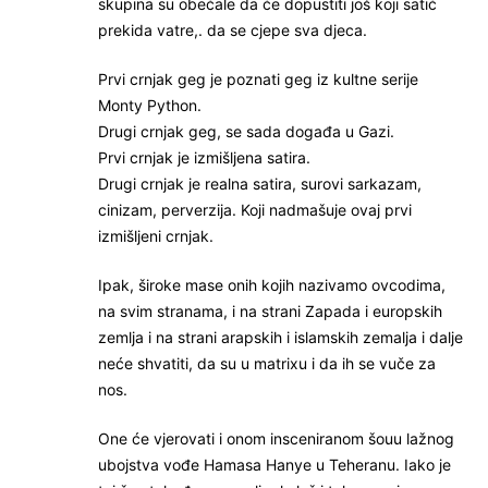
skupina su obećale da će dopustiti još koji satić
prekida vatre,. da se cjepe sva djeca.
Prvi crnjak geg je poznati geg iz kultne serije
Monty Python.
Drugi crnjak geg, se sada događa u Gazi.
Prvi crnjak je izmišljena satira.
Drugi crnjak je realna satira, surovi sarkazam,
cinizam, perverzija. Koji nadmašuje ovaj prvi
izmišljeni crnjak.
Ipak, široke mase onih kojih nazivamo ovcodima,
na svim stranama, i na strani Zapada i europskih
zemlja i na strani arapskih i islamskih zemalja i dalje
neće shvatiti, da su u matrixu i da ih se vuče za
nos.
One će vjerovati i onom insceniranom šouu lažnog
ubojstva vođe Hamasa Hanye u Teheranu. Iako je