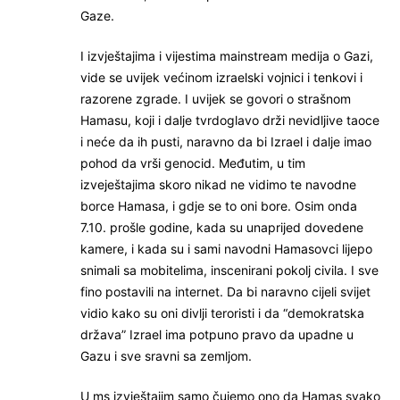
Gaze.
I izvještajima i vijestima mainstream medija o Gazi,
vide se uvijek većinom izraelski vojnici i tenkovi i
razorene zgrade. I uvijek se govori o strašnom
Hamasu, koji i dalje tvrdoglavo drži nevidljive taoce
i neće da ih pusti, naravno da bi Izrael i dalje imao
pohod da vrši genocid. Međutim, u tim
izveještajima skoro nikad ne vidimo te navodne
borce Hamasa, i gdje se to oni bore. Osim onda
7.10. prošle godine, kada su unaprijed dovedene
kamere, i kada su i sami navodni Hamasovci lijepo
snimali sa mobitelima, inscenirani pokolj civila. I sve
fino postavili na internet. Da bi naravno cijeli svijet
vidio kako su oni divlji teroristi i da “demokratska
država” Izrael ima potpuno pravo da upadne u
Gazu i sve sravni sa zemljom.
U ms izvještajim samo čujemo ono da Hamas svako