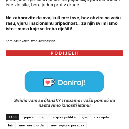
iste zle sile, bore jedna protiv druge.
Ne zaboravite da ovaj kult mrzi sve, bez obzira na vašu
rasu, vjeru i nacionalnu pripadnost… za njih svi mi smo
isto – masa koje se treba riješiti!
Foto naslovnice: web screenshot
P O D I J E L I !
Svidio vam se članak? Trebamo i vašu pomoć da
nastavimo iznositi istinu!
TAGS
cjepiva
depopulacijska politika
gospodari svijeta
laži
new world order
novi svjetski poredak