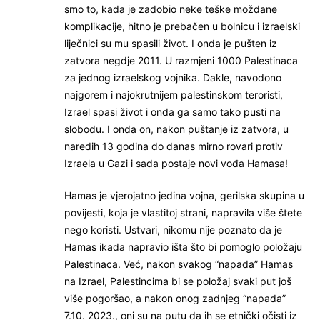
smo to, kada je zadobio neke teške moždane
komplikacije, hitno je prebačen u bolnicu i izraelski
liječnici su mu spasili život. I onda je pušten iz
zatvora negdje 2011. U razmjeni 1000 Palestinaca
za jednog izraelskog vojnika. Dakle, navodono
najgorem i najokrutnijem palestinskom teroristi,
Izrael spasi život i onda ga samo tako pusti na
slobodu. I onda on, nakon puštanje iz zatvora, u
naredih 13 godina do danas mirno rovari protiv
Izraela u Gazi i sada postaje novi vođa Hamasa!
Hamas je vjerojatno jedina vojna, gerilska skupina u
povijesti, koja je vlastitoj strani, napravila više štete
nego koristi. Ustvari, nikomu nije poznato da je
Hamas ikada napravio išta što bi pomoglo položaju
Palestinaca. Već, nakon svakog “napada” Hamas
na Izrael, Palestincima bi se položaj svaki put još
više pogoršao, a nakon onog zadnjeg “napada”
7.10. 2023., oni su na putu da ih se etnički očisti iz