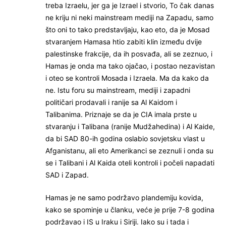
treba Izraelu, jer ga je Izrael i stvorio, To čak danas
ne kriju ni neki mainstream mediji na Zapadu, samo
što oni to tako predstavljaju, kao eto, da je Mosad
stvaranjem Hamasa htio zabiti klin između dvije
palestinske frakcije, da ih posvađa, ali se zeznuo, i
Hamas je onda ma tako ojačao, i postao nezavistan
i oteo se kontroli Mosada i Izraela. Ma da kako da
ne. Istu foru su mainstream, mediji i zapadni
političari prodavali i ranije sa Al Kaidom i
Talibanima. Priznaje se da je CIA imala prste u
stvaranju i Talibana (ranije Mudžahedina) i Al Kaide,
da bi SAD 80-ih godina oslabio sovjetsku vlast u
Afganistanu, ali eto Amerikanci se zeznuli i onda su
se i Talibani i Al Kaida oteli kontroli i počeli napadati
SAD i Zapad.
Hamas je ne samo podržavo plandemiju kovida,
kako se spominje u članku, veće je prije 7-8 godina
podržavao i IS u Iraku i Siriji. Iako su i tada i