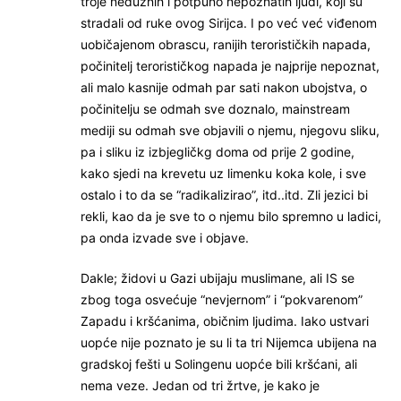
troje nedužnih i potpuno nepoznatih ljudi, koji su
stradali od ruke ovog Sirijca. I po već već viđenom
uobičajenom obrascu, ranijih terorističkih napada,
počinitelj terorističkog napada je najprije nepoznat,
ali malo kasnije odmah par sati nakon ubojstva, o
počinitelju se odmah sve doznalo, mainstream
mediji su odmah sve objavili o njemu, njegovu sliku,
pa i sliku iz izbjegličkg doma od prije 2 godine,
kako sjedi na krevetu uz limenku koka kole, i sve
ostalo i to da se “radikalizirao”, itd..itd. Zli jezici bi
rekli, kao da je sve to o njemu bilo spremno u ladici,
pa onda izvade sve i objave.
Dakle; židovi u Gazi ubijaju muslimane, ali IS se
zbog toga osvećuje “nevjernom” i “pokvarenom”
Zapadu i kršćanima, običnim ljudima. Iako ustvari
uopće nije poznato je su li ta tri Nijemca ubijena na
gradskoj fešti u Solingenu uopće bili kršćani, ali
nema veze. Jedan od tri žrtve, je kako je