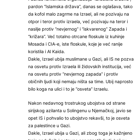
pardon “Islamska država”, danas se oglašava, tako
da kofol malo zagrme na Izrael, ali ne pozivaju na
otpor i teror protiv izraela, već pozivaju na teror i
nasilje protiv “nevjernog” i “iskvarenog” Zapada i
“križara”. Već totalno otrcane floskule iz kuhinje
Mosada i CIA-e, iste floskule, koje je već ranije
koristila i Al Kaida.
Dakle, Izrael ubija muslimane u Gazi, ali IS ne pozva
na osvetu protiv Izraela ili židovskih institucija, već
na osvetu protiv “nevjernog zapada” i protiv
običnih ljudi koji nemaju ništa sa time. Ubij naprosto
bilo koga na ulici i to je “osveta” Izraelu.
Nakon nedavnog trostrukog ubojstva od strane
sirijskog azilanta u Solingenu u Njemačkoj, javio se
opet IS i pohvalio to ubojstvo rekavši, to je osveta
za palestince u Gazi.
Dakle, Izrael ubija u Gazi, ali zbog toga je kažnjeno