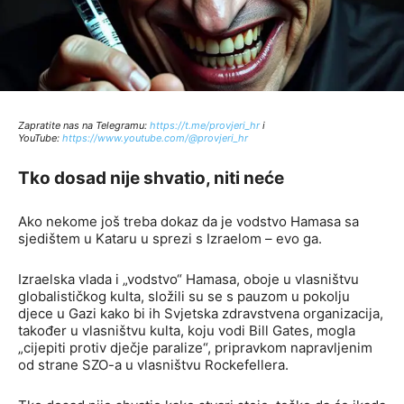
Zapratite nas na Telegramu:
http
s://t.me/provjeri_hr
i
YouTube:
https://www.youtube.com/@provjeri_hr
Tko dosad nije shvatio, niti neće
Ako nekome još treba dokaz da je vodstvo Hamasa sa
sjedištem u Kataru u sprezi s Izraelom – evo ga.
Izraelska vlada i „vodstvo“ Hamasa, oboje u vlasništvu
globalističkog kulta, složili su se s pauzom u pokolju
djece u Gazi kako bi ih Svjetska zdravstvena organizacija,
također u vlasništvu kulta, koju vodi Bill Gates, mogla
„cijepiti protiv dječje paralize“, pripravkom napravljenim
od strane SZO-a u vlasništvu Rockefellera.