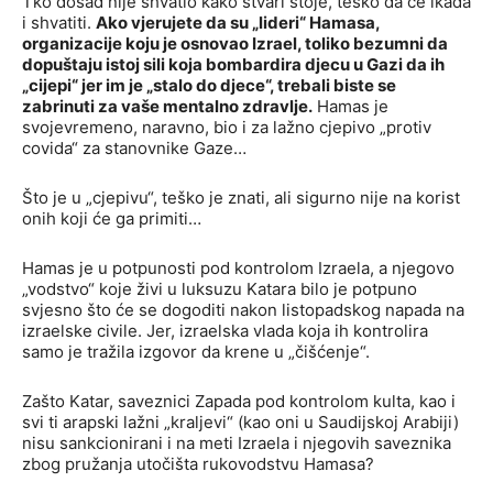
Tko dosad nije shvatio kako stvari stoje, teško da će ikada
i shvatiti.
Ako vjerujete da su „lideri“ Hamasa,
organizacije koju je osnovao Izrael, toliko bezumni da
dopuštaju istoj sili koja bombardira djecu u Gazi da ih
„cijepi“ jer im je „stalo do djece“, trebali biste se
zabrinuti za vaše mentalno zdravlje.
Hamas je
svojevremeno, naravno, bio i za lažno cjepivo „protiv
covida“ za stanovnike Gaze…
Što je u „cjepivu“, teško je znati, ali sigurno nije na korist
onih koji će ga primiti…
Hamas je u potpunosti pod kontrolom Izraela, a njegovo
„vodstvo“ koje živi u luksuzu Katara bilo je potpuno
svjesno što će se dogoditi nakon listopadskog napada na
izraelske civile. Jer, izraelska vlada koja ih kontrolira
samo je tražila izgovor da krene u „čišćenje“.
Zašto Katar, saveznici Zapada pod kontrolom kulta, kao i
svi ti arapski lažni „kraljevi“ (kao oni u Saudijskoj Arabiji)
nisu sankcionirani i na meti Izraela i njegovih saveznika
zbog pružanja utočišta rukovodstvu Hamasa?