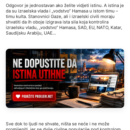
Odgovor je jednostavan ako želite vidjeti istinu. A istina je
da su izraelska vlada i „vodstvo“ Hamasa u istom timu –
timu kulta. Stanovnici Gaze, ali i izraelski civili moraju
shvatiti da ih oboje izigrava ista sila koja kontrolira
izraelsku vladu, „vodstvo“ Hamasa, SAD, EU, NATO, Katar,
Saudijsku Arabiju, UAE…
Sve dok to ljudi ne shvate, ništa se neće i ne može
promijeniti, jer se dvije civilne populacije pod kontrolom