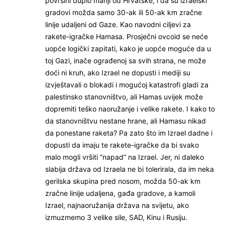
površini duplo manji od Hrvatske, i da su izraelski
gradovi možda samo 30-ak ili 50-ak km zračne
linije udaljeni od Gaze. Kao navodni ciljevi za
rakete-igračke Hamasa. Prosječni ovcoid se neće
uopće logički zapitati, kako je uopće moguće da u
toj Gazi, inače ograđenoj sa svih strana, ne može
doći ni kruh, ako Izrael ne dopusti i mediji su
izvještavali o blokadi i mogućoj katastrofi gladi za
palestinsko stanovništvo, ali Hamas uvijek može
dopremiti teško naoružanje i velike rakete. I kako to
da stanovništvu nestane hrane, ali Hamasu nikad
da ponestane raketa? Pa zato što im Izrael dadne i
dopusti da imaju te rakete-igračke da bi svako
malo mogli vršiti “napad” na Izrael. Jer, ni daleko
slabija država od Izraela ne bi tolerirala, da im neka
gerilska skupina pred nosom, možda 50-ak km
zračne linije udaljena, gađa gradove, a kamoli
Izrael, najnaoružanija država na svijetu, ako
izmuzmemo 3 velike sile, SAD, Kinu i Rusiju.