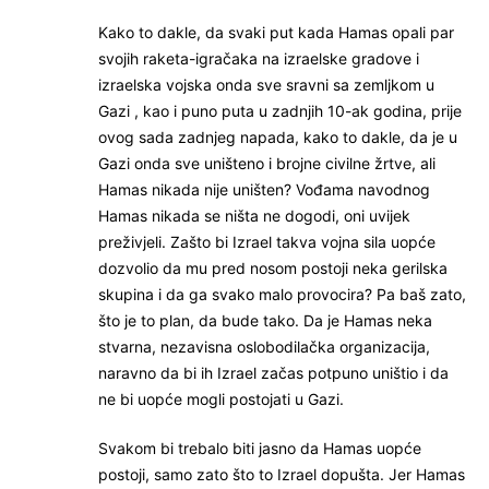
Kako to dakle, da svaki put kada Hamas opali par
svojih raketa-igračaka na izraelske gradove i
izraelska vojska onda sve sravni sa zemljkom u
Gazi , kao i puno puta u zadnjih 10-ak godina, prije
ovog sada zadnjeg napada, kako to dakle, da je u
Gazi onda sve uništeno i brojne civilne žrtve, ali
Hamas nikada nije uništen? Vođama navodnog
Hamas nikada se ništa ne dogodi, oni uvijek
preživjeli. Zašto bi Izrael takva vojna sila uopće
dozvolio da mu pred nosom postoji neka gerilska
skupina i da ga svako malo provocira? Pa baš zato,
što je to plan, da bude tako. Da je Hamas neka
stvarna, nezavisna oslobodilačka organizacija,
naravno da bi ih Izrael začas potpuno uništio i da
ne bi uopće mogli postojati u Gazi.
Svakom bi trebalo biti jasno da Hamas uopće
postoji, samo zato što to Izrael dopušta. Jer Hamas