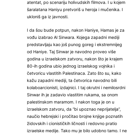
atentat, po scenariju holivudskih filmova. I u kojem
šaralatana Haniyu pretvoriš u heroja i mučenika. I
ukloniš ga iz javnosti.
I da šou bude potpun, nakon Haniye, Hamas je za
vođu izabrao Al Sinwara. Kojega zapadni mediji
predstavljaju kao još punog goreg i ekstremnijeg
od Haniye. Taj Sinwar je navodno proveo više
godina u izraelskom zatvoru, nakon što je krajem
80-ih godina ubio jednog izraelskog vojnika i
četvoricu vlastitih Palestinaca. Zato što su, kako
kažu zapadni mediji, ta četvorica navodno bili
kolaboarcionisti, izdajnici. I taj okrutni i nemilosrdni
Sinwar ih je zadavio vlastitim rukama, sa onom
palestinskom maramom. I nakon toga je on u
izraelskom zatvoru, da “bi upoznao neprijatelja”,
naučio hebrejski i pročitao brojne knjige poznatih
židovskih i cionističkih ličnosti i redovno pratio
izraelske medije. Tako mu je bilo udobno tamo. I ne