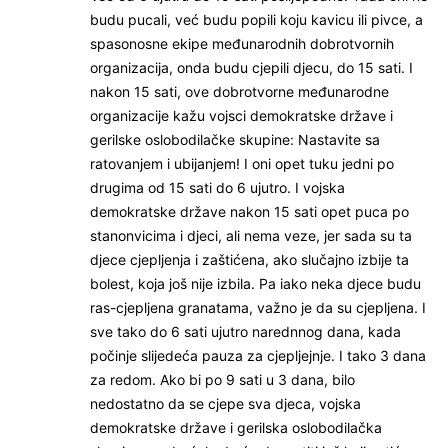
budu pucali, već budu popili koju kavicu ili pivce, a
spasonosne ekipe međunarodnih dobrotvornih
organizacija, onda budu cjepili djecu, do 15 sati. I
nakon 15 sati, ove dobrotvorne međunarodne
organizacije kažu vojsci demokratske države i
gerilske oslobodilačke skupine: Nastavite sa
ratovanjem i ubijanjem! I oni opet tuku jedni po
drugima od 15 sati do 6 ujutro. I vojska
demokratske države nakon 15 sati opet puca po
stanonvicima i djeci, ali nema veze, jer sada su ta
djece cjepljenja i zaštićena, ako slučajno izbije ta
bolest, koja još nije izbila. Pa iako neka djece budu
ras-cjepljena granatama, važno je da su cjepljena. I
sve tako do 6 sati ujutro narednnog dana, kada
počinje slijedeća pauza za cjepljejnje. I tako 3 dana
za redom. Ako bi po 9 sati u 3 dana, bilo
nedostatno da se cjepe sva djeca, vojska
demokratske države i gerilska oslobodilačka