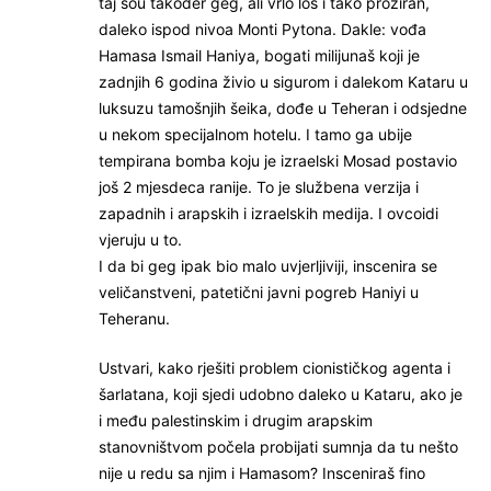
taj šou također geg, ali vrlo loš i tako proziran,
daleko ispod nivoa Monti Pytona. Dakle: vođa
Hamasa Ismail Haniya, bogati milijunaš koji je
zadnjih 6 godina živio u sigurom i dalekom Kataru u
luksuzu tamošnjih šeika, dođe u Teheran i odsjedne
u nekom specijalnom hotelu. I tamo ga ubije
tempirana bomba koju je izraelski Mosad postavio
još 2 mjesdeca ranije. To je službena verzija i
zapadnih i arapskih i izraelskih medija. I ovcoidi
vjeruju u to.
I da bi geg ipak bio malo uvjerljiviji, inscenira se
veličanstveni, patetični javni pogreb Haniyi u
Teheranu.
Ustvari, kako rješiti problem cionističkog agenta i
šarlatana, koji sjedi udobno daleko u Kataru, ako je
i među palestinskim i drugim arapskim
stanovništvom počela probijati sumnja da tu nešto
nije u redu sa njim i Hamasom? Insceniraš fino