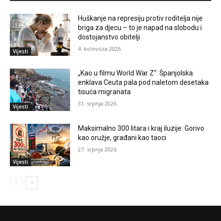
Huškanje na represiju protiv roditelja nije
briga za djecu – to je napad na slobodu i
dostojanstvo obitelji
4. kolovoza 2026.
Vijesti
„Kao u filmu World War Z“: Španjolska
enklava Ceuta pala pod naletom desetaka
tisuća migranata
31. srpnja 2026.
Vijesti
Maksimalno 300 litara i kraj iluzije: Gorivo
kao oružje, građani kao taoci
27. srpnja 2026.
Vijesti