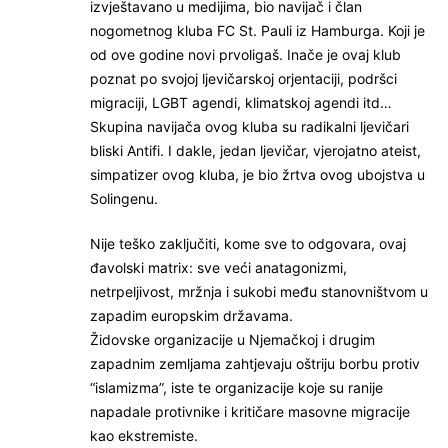
izvještavano u medijima, bio navijač i član
nogometnog kluba FC St. Pauli iz Hamburga. Koji je
od ove godine novi prvoligaš. Inače je ovaj klub
poznat po svojoj ljevičarskoj orjentaciji, podršci
migraciji, LGBT agendi, klimatskoj agendi itd…
Skupina navijača ovog kluba su radikalni ljevičari
bliski Antifi. I dakle, jedan ljevičar, vjerojatno ateist,
simpatizer ovog kluba, je bio žrtva ovog ubojstva u
Solingenu.
Nije teško zaključiti, kome sve to odgovara, ovaj
đavolski matrix: sve veći anatagonizmi,
netrpeljivost, mržnja i sukobi među stanovništvom u
zapadim europskim državama.
Židovske organizacije u Njemačkoj i drugim
zapadnim zemljama zahtjevaju oštriju borbu protiv
“islamizma”, iste te organizacije koje su ranije
napadale protivnike i kritičare masovne migracije
kao ekstremiste.