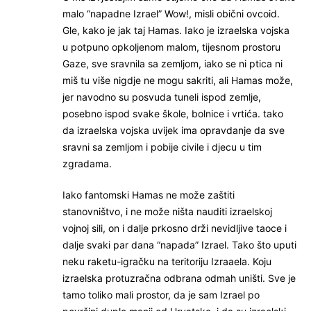
malo “napadne Izrael” Wow!, misli obični ovcoid.
Gle, kako je jak taj Hamas. Iako je izraelska vojska
u potpuno opkoljenom malom, tijesnom prostoru
Gaze, sve sravnila sa zemljom, iako se ni ptica ni
miš tu više nigdje ne mogu sakriti, ali Hamas može,
jer navodno su posvuda tuneli ispod zemlje,
posebno ispod svake škole, bolnice i vrtića. tako
da izraelska vojska uvijek ima opravdanje da sve
sravni sa zemljom i pobije civile i djecu u tim
zgradama.
Iako fantomski Hamas ne može zaštiti
stanovništvo, i ne može ništa nauditi izraelskoj
vojnoj sili, on i dalje prkosno drži nevidljive taoce i
dalje svaki par dana “napada” Izrael. Tako što uputi
neku raketu-igračku na teritoriju Izraaela. Koju
izraelska protuzračna odbrana odmah uništi. Sve je
tamo toliko mali prostor, da je sam Izrael po