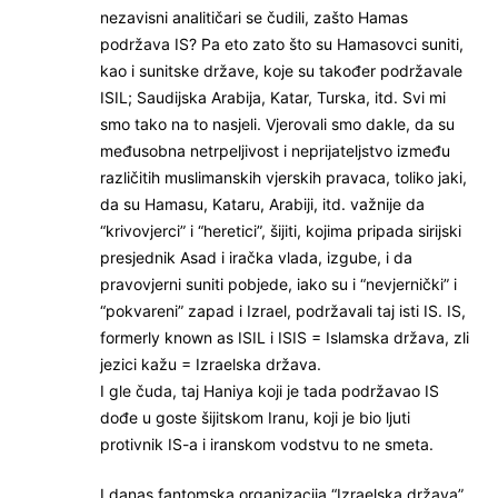
nezavisni analitičari se čudili, zašto Hamas
podržava IS? Pa eto zato što su Hamasovci suniti,
kao i sunitske države, koje su također podržavale
ISIL; Saudijska Arabija, Katar, Turska, itd. Svi mi
smo tako na to nasjeli. Vjerovali smo dakle, da su
međusobna netrpeljivost i neprijateljstvo između
različitih muslimanskih vjerskih pravaca, toliko jaki,
da su Hamasu, Kataru, Arabiji, itd. važnije da
“krivovjerci” i “heretici”, šijiti, kojima pripada sirijski
presjednik Asad i iračka vlada, izgube, i da
pravovjerni suniti pobjede, iako su i “nevjernički” i
“pokvareni” zapad i Izrael, podržavali taj isti IS. IS,
formerly known as ISIL i ISIS = Islamska država, zli
jezici kažu = Izraelska država.
I gle čuda, taj Haniya koji je tada podržavao IS
dođe u goste šijitskom Iranu, koji je bio ljuti
protivnik IS-a i iranskom vodstvu to ne smeta.
I danas fantomska organizacija “Izraelska država”,