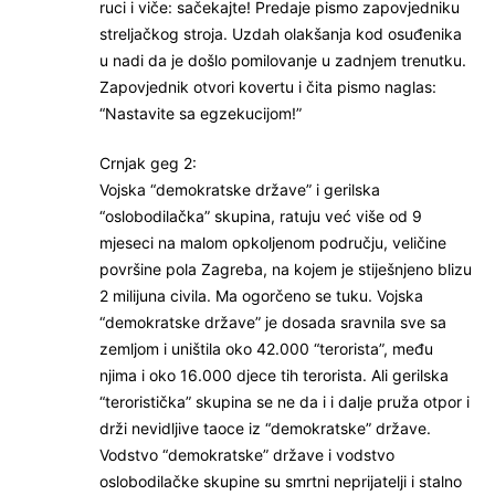
ruci i viče: sačekajte! Predaje pismo zapovjedniku
streljačkog stroja. Uzdah olakšanja kod osuđenika
u nadi da je došlo pomilovanje u zadnjem trenutku.
Zapovjednik otvori kovertu i čita pismo naglas:
“Nastavite sa egzekucijom!”
Crnjak geg 2:
Vojska “demokratske države” i gerilska
“oslobodilačka” skupina, ratuju već više od 9
mjeseci na malom opkoljenom području, veličine
površine pola Zagreba, na kojem je stiješnjeno blizu
2 milijuna civila. Ma ogorčeno se tuku. Vojska
“demokratske države” je dosada sravnila sve sa
zemljom i uništila oko 42.000 “terorista”, među
njima i oko 16.000 djece tih terorista. Ali gerilska
“teroristička” skupina se ne da i i dalje pruža otpor i
drži nevidljive taoce iz “demokratske” države.
Vodstvo “demokratske” države i vodstvo
oslobodilačke skupine su smrtni neprijatelji i stalno