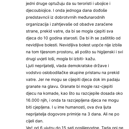
jedni druge optužuju da su teroristi i ubojice i
djecoubiojice. I onda jednoga dana dođoše
predstavncii iz dobrotvrnih međunarodnih
organizacija i zahtjevaše od obadve zaraćene
strane, prekid vatre, da bi se mogla cjepiti sva
djeca do 10 godina starosti. Da bi ih se zaštitilo od
nevidljive bolesti. Nevidljiva bolest uopće nije izbila
na tom tijesnom prostoru, ali pošto su higijenski i svi
drugi uvjeti loši, mogla bi izbiti- kažu.
Ljuti neprijatelji, vlada demokratske države i
vodstvo oslobodilačke skupine pristanu na prekid
vatre. Jer ne mogu se cijepiti djeca dok im padaju
granate na glavu. Granate bi mogle raz-cjepiti
djecu na komade, kao što su razcjepile dosada oko
16.000 njih, i onda ta razcjepljena djeca ne mogu
biti cjepljena. I u ime humanosti, ova dva ljuta
neprijatelja dogovore primirje na 3 dana. Ali ne po
cijeli dan.
Već od 6 ujutru do 15 sati poslijepodne. Tada oni ne