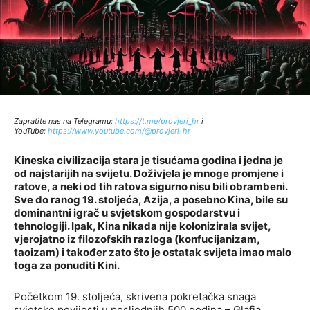
Zapratite nas na Telegramu:
http
s://t.me/provjeri_hr
i
YouTube:
https://www.youtube.com/@provjeri_hr
Kineska civilizacija stara je tisućama godina i jedna je
od najstarijih na svijetu. Doživjela je mnoge promjene i
ratove, a neki od tih ratova sigurno nisu bili obrambeni.
Sve do ranog 19. stoljeća, Azija, a posebno Kina, bile su
dominantni igrač u svjetskom gospodarstvu i
tehnologiji. Ipak, Kina nikada nije kolonizirala svijet,
vjerojatno iz filozofskih razloga (konfucijanizam,
taoizam) i također zato što je ostatak svijeta imao malo
toga za ponuditi Kini.
Početkom 19. stoljeća, skrivena pokretačka snaga
svjetske povijesti u posljednjih 500 godina – Glafia