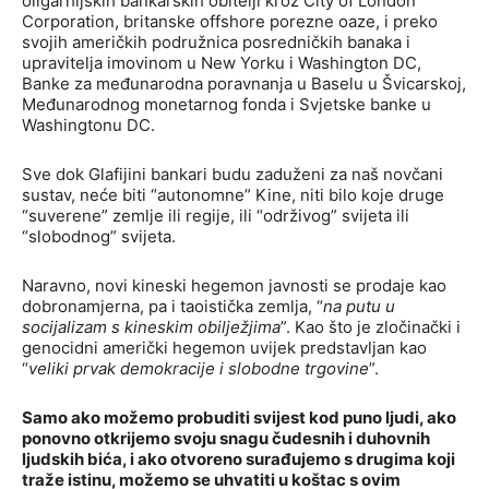
oligarhijskih bankarskih obitelji kroz City of London
Corporation, britanske offshore porezne oaze, i preko
svojih američkih podružnica posredničkih banaka i
upravitelja imovinom u New Yorku i Washington DC,
Banke za međunarodna poravnanja u Baselu u Švicarskoj,
Međunarodnog monetarnog fonda i Svjetske banke u
Washingtonu DC.
Sve dok Glafijini bankari budu zaduženi za naš novčani
sustav, neće biti “autonomne” Kine, niti bilo koje druge
“suverene” zemlje ili regije, ili “održivog” svijeta ili
“slobodnog” svijeta.
Naravno, novi kineski hegemon javnosti se prodaje kao
dobronamjerna, pa i taoistička zemlja, “
na putu u
socijalizam s kineskim obilježjima
”. Kao što je zločinački i
genocidni američki hegemon uvijek predstavljan kao
“
veliki prvak demokracije i slobodne trgovine
”.
Samo ako možemo probuditi svijest kod puno ljudi, ako
ponovno otkrijemo svoju snagu čudesnih i duhovnih
ljudskih bića, i ako otvoreno surađujemo s drugima koji
traže istinu, možemo se uhvatiti u koštac s ovim