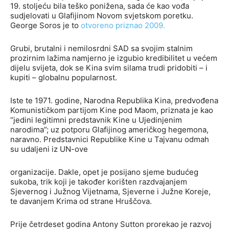
19. stoljeću bila teško ponižena, sada će kao vođa
sudjelovati u Glafijinom Novom svjetskom poretku.
George Soros je to
otvoreno
priznao 2009
.
Grubi, brutalni i nemilosrdni SAD sa svojim stalnim
prozirnim lažima namjerno je izgubio kredibilitet u većem
dijelu svijeta, dok se Kina svim silama trudi pridobiti – i
kupiti – globalnu popularnost.
Iste te 1971. godine, Narodna Republika Kina, predvođena
Komunističkom partijom Kine pod Maom, priznata je kao
“jedini legitimni predstavnik Kine u Ujedinjenim
narodima”; uz potporu Glafijinog američkog hegemona,
naravno. Predstavnici Republike Kine u Tajvanu odmah
su udaljeni iz UN-ove
organizacije. Dakle, opet je posijano sjeme budućeg
sukoba, trik koji je također korišten razdvajanjem
Sjevernog i Južnog Vijetnama, Sjeverne i Južne Koreje,
te davanjem Krima od strane Hruščova.
Prije četrdeset godina Antony Sutton prorekao je razvoj