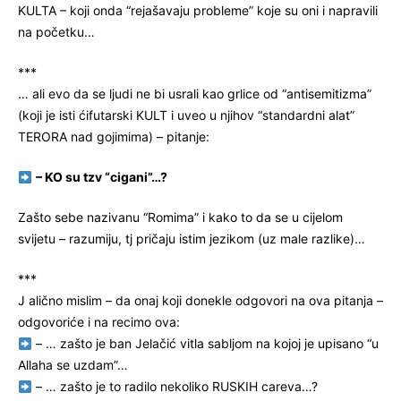
KULTA – koji onda “rejašavaju probleme” koje su oni i napravili
na početku…
***
… ali evo da se ljudi ne bi usrali kao grlice od “antisemitizma”
(koji je isti ćifutarski KULT i uveo u njihov “standardni alat”
TERORA nad gojimima) – pitanje:
– KO su tzv “cigani”…?
Zašto sebe nazivanu “Romima” i kako to da se u cijelom
svijetu – razumiju, tj pričaju istim jezikom (uz male razlike)…
***
J alično mislim – da onaj koji donekle odgovori na ova pitanja –
odgovoriće i na recimo ova:
– … zašto je ban Jelačić vitla sabljom na kojoj je upisano “u
Allaha se uzdam”…
– … zašto je to radilo nekoliko RUSKIH careva…?