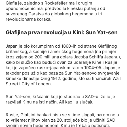
Glafia je, zajedno s Rockefellerima i drugim
opunomoćenicima, predvodila kinesku putanju od
suverenog Carstva do globalnog hegemona u tri
revolucionarna koraka.
Glafijina prva revolucija u Kini: Sun Yat-sen
Japan je bio korumpiran od 1860-ih od strane Glafijinog
britanskog, a kasnije i američkog hegemona (na primjer
kroz zajam od 200 milijuna dolara Jacoba Schiffa Japanu),
kako bi služio kao budući ovan za udaranje Kine i Rusije,
koji je započeo rusko-japanskim ratom 1904-05. Japan je
također poslužio kao baza za Sun Yat-senovo svrgavanje
kineske dinastije Qing 1912. godine, što su financirali Wall
Street i City of London.
Sun Yat-sen, kršćanin koji je studirao u SAD-u, želio je
razvijati Kinu na isti način. Ali kao i u slučaju
Rusije, Glafijini bankari nisu se s time slagali, barem ne u
to vrijeme: njihov plan za 20. stoljeće bio je učiniti SAD
svojim novim hegemonom. Kinu je trebalo potisnuti,