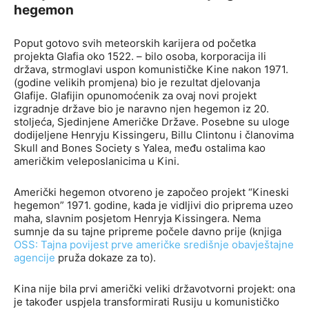
hegemon
Poput gotovo svih meteorskih karijera od početka
projekta Glafia oko 1522. – bilo osoba, korporacija ili
država, strmoglavi uspon komunističke Kine nakon 1971.
(godine velikih promjena) bio je rezultat djelovanja
Glafije. Glafijin opunomoćenik za ovaj novi projekt
izgradnje države bio je naravno njen hegemon iz 20.
stoljeća, Sjedinjene Američke Države. Posebne su uloge
dodijeljene Henryju Kissingeru, Billu Clintonu i članovima
Skull and Bones Society s Yalea, među ostalima kao
američkim veleposlanicima u Kini.
Američki hegemon otvoreno je započeo projekt “Kineski
hegemon” 1971. godine, kada je vidljivi dio priprema uzeo
maha, slavnim posjetom Henryja Kissingera. Nema
sumnje da su tajne pripreme počele davno prije (knjiga
OSS: Tajna povijest prve američke središnje obavještajne
agencije
pruža dokaze za to).
Kina nije bila prvi američki veliki državotvorni projekt: ona
je također uspjela transformirati Rusiju u komunističko