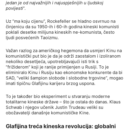
jedan je od najvažnijih i najuspješnijih u ljudskoj
povijesti
“.
Uz “ma koju cijenu”, Rockefeller se hladno osvrnuo na
činjenicu da su 1950-ih i 60-ih godina kineski komunisti
poklali desetke milijuna kineskih ne-komunista, često
ljudi posvećenih Taoizmu.
Važan razlog za američkog hegemona da usmjeri Kinu na
komunistički put bio je da je održi zaostalom i izoliranom
nekoliko desetljeća, upotrebljavajući isti trik s
“frižiderom” koji je ranije primijenjen u Rusiji. To je
eliminiralo Kinu i Rusiju kao ekonomske konkurente da bi
SAD, “veliki šampion slobode i slobodne trgovine”, mogao
imati tipičnu Glafijinu karijeru brzog uspona.
To je također bio eksperiment u stvaranju moderne
totalitarne kineske države – što je ostala do danas. Klaus
Schwab i njegov učenik Justin Trudeau veliki su
obožavatelji današnje komunističke Kine.
Glafijina treća kineska revolucija: globalni