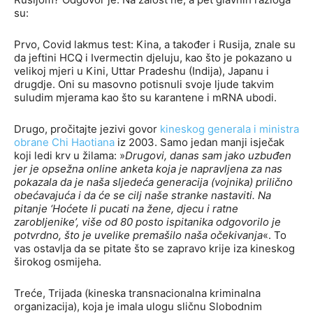
su:
Prvo, Covid lakmus test: Kina, a također i Rusija, znale su
da jeftini HCQ i Ivermectin djeluju, kao što je pokazano u
velikoj mjeri u Kini, Uttar Pradeshu (Indija), Japanu i
drugdje. Oni su masovno potisnuli svoje ljude takvim
suludim mjerama kao što su karantene i mRNA ubodi.
Drugo, pročitajte jezivi govor
kineskog generala i ministra
obrane Chi Haotiana
iz 2003. Samo jedan manji isječak
koji ledi krv u žilama: »
Drugovi, danas sam jako uzbuđen
jer je opsežna online anketa koja je napravljena za nas
pokazala da je naša sljedeća generacija (vojnika) prilično
obećavajuća i da će se cilj naše stranke nastaviti. Na
pitanje ‘Hoćete li pucati na žene, djecu i ratne
zarobljenike’, više od 80 posto ispitanika odgovorilo je
potvrdno, što je uvelike premašilo naša očekivanja
«. To
vas ostavlja da se pitate što se zapravo krije iza kineskog
širokog osmijeha.
Treće, Trijada (kineska transnacionalna kriminalna
organizacija), koja je imala ulogu sličnu Slobodnim