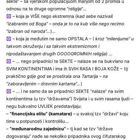
sekte” – sa vjerskom populacijuom manjom od 2 promila u
odnosu na te druge ogromne “religije”…
– koja je VIŠE nego ekstremna (
kad sebe nazivaš
“izabranim od Boga” – onda je to na kub više nego recimo
“izabran od naroda”…
)…
– koja je međutim ne samo OPSTALA – (
kroz “milenijume” u
takvom okruženju i sa takvim ekstremizmom i
nipodaštavanjem drugih OOOOGROMNIH religija
) …
– … nego pripadnici te SEKTE – nalaze se na bukvlano na
SVIM KONTINENTIMA i ima ih SVIH RASA I BOJA KOŽE – (
tj
praktično gdje god se prostirala ona Tartarija – na
“zaboravljenim – drevnim kartama”…
)
– … i ne samo da se pripadnici SEKTE “nalaze” na svim
kontinentima (u tzv “državama”) Svijeta i u svim rasama ljudi –
negu bukvalno UVIJEK predstavljaju:
–
“financijsku elitu” (kamatare)
– u svakoj tzv “državi” koju
time u potpunosti i kontrolišu…
–
“međunarodnu zajednicu”
– tj kad se tzv “države
dogovaraju” nađe se nekoliko pripadnika ovog ćifutarskog