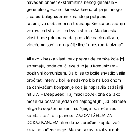
naveden primer ekstremizma nekog generala –
generalno gledano, kineska ksenofobija je mnogo
jača od belog supremizma što je potpuno
razumljivo s obzirom na tretiranje Kineza poslednjih
vekova od strane… od svih strana. Ako kineska
vlast bude primorana da podstiče nacionalizam,
videćemo savim drugačije lice “kineskog taoizma”.
—————————-
Ali ako kineska vlast ipak prevaziđe zamke koje joj
spremaju, onda će ići sve dublje u komunizam –
pozitivni komunizam. Da bi se to bolje shvatilo valja
pročitati intervju koji je nedavno bio na Logičnom
sa osnivačem kompanije koja je napravila sadašnji
hit u AI – DeepSeek. Taj mladi čovek zna da lako
može da postane jedan od najbogatijih ljudi planete
ali ga to uopšte ne zanima. Njega pokreće kao i
kapitaliste širom planete IZAZOV I ŽELJA ZA
DOKAZIVANJEM ali ne kroz zarađeni kapital već
kroz ponuđene ideje. Ako se takav pozitivni duh