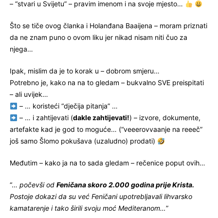
– “stvari u Svijetu” – pravim imenom i na svoje mjesto…
Što se tiče ovog članka i Holanđana Baaijena – moram priznati
da ne znam puno o ovom liku jer nikad nisam niti čuo za
njega…
Ipak, mislim da je to korak u – dobrom smjeru…
Potrebno je, kako na na to gledam – bukvalno SVE preispitati
– ali uvijek…
– … koristeći “dječija pitanja” …
– … i zahtijevati (
dakle zahtijevati!
) – izvore, dokumente,
artefakte kad je god to moguće… (“veeerovvaanje na reeeč”
još samo Šlomo pokušava (uzaludno) prodati)
Međutim – kako ja na to sada gledam – rečenice poput ovih…
“…
počevši od
Feničana skoro 2.000 godina prije Krista.
Postoje dokazi da su već Feničani upotrebljavali lihvarsko
kamatarenje i tako širili svoju moć Mediteranom…
”