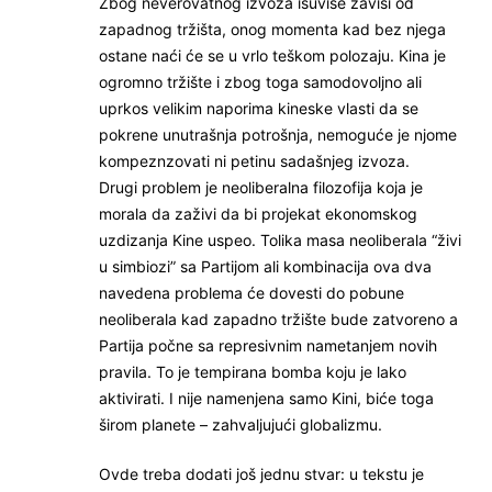
Zbog neverovatnog izvoza isuviše zavisi od
zapadnog tržišta, onog momenta kad bez njega
ostane naći će se u vrlo teškom polozaju. Kina je
ogromno tržište i zbog toga samodovoljno ali
uprkos velikim naporima kineske vlasti da se
pokrene unutrašnja potrošnja, nemoguće je njome
kompeznzovati ni petinu sadašnjeg izvoza.
Drugi problem je neoliberalna filozofija koja je
morala da zaživi da bi projekat ekonomskog
uzdizanja Kine uspeo. Tolika masa neoliberala “živi
u simbiozi” sa Partijom ali kombinacija ova dva
navedena problema će dovesti do pobune
neoliberala kad zapadno tržište bude zatvoreno a
Partija počne sa represivnim nametanjem novih
pravila. To je tempirana bomba koju je lako
aktivirati. I nije namenjena samo Kini, biće toga
širom planete – zahvaljujući globalizmu.
Ovde treba dodati još jednu stvar: u tekstu je