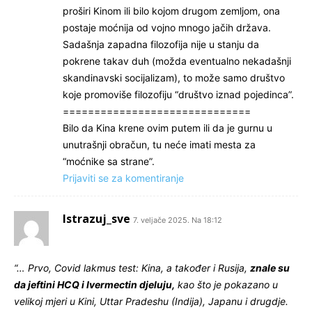
proširi Kinom ili bilo kojom drugom zemljom, ona
postaje moćnija od vojno mnogo jačih država.
Sadašnja zapadna filozofija nije u stanju da
pokrene takav duh (možda eventualno nekadašnji
skandinavski socijalizam), to može samo društvo
koje promoviše filozofiju “društvo iznad pojedinca”.
==============================
Bilo da Kina krene ovim putem ili da je gurnu u
unutrašnji obračun, tu neće imati mesta za
“moćnike sa strane”.
Prijaviti se za komentiranje
Istrazuj_sve
7. veljače 2025. Na 18:12
“… Prvo, Covid lakmus test: Kina, a također i Rusija,
znale su
da jeftini HCQ i Ivermectin djeluju,
kao što je pokazano u
velikoj mjeri u Kini, Uttar Pradeshu (Indija), Japanu i drugdje.