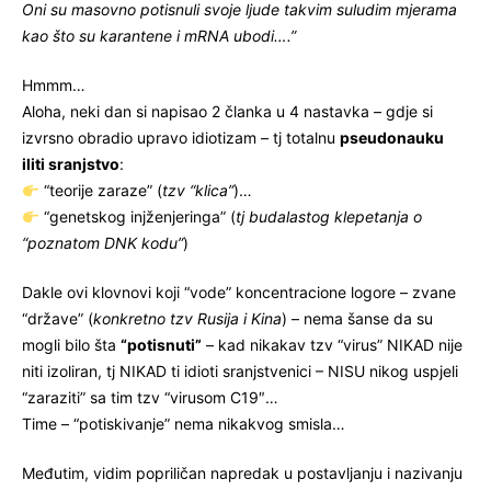
Oni su masovno potisnuli svoje ljude takvim suludim mjerama
kao što su karantene i mRNA ubodi….”
Hmmm…
Aloha, neki dan si napisao 2 članka u 4 nastavka – gdje si
izvrsno obradio upravo idiotizam – tj totalnu
pseudonauku
iliti sranjstvo
:
“teorije zaraze” (
tzv “klica”
)…
“genetskog injženjeringa” (
tj budalastog klepetanja o
“poznatom DNK kodu”
)
Dakle ovi klovnovi koji “vode” koncentracione logore – zvane
“države” (
konkretno tzv Rusija i Kina
) – nema šanse da su
mogli bilo šta
“potisnuti”
– kad nikakav tzv “virus” NIKAD nije
niti izoliran, tj NIKAD ti idioti sranjstvenici – NISU nikog uspjeli
“zaraziti” sa tim tzv “virusom C19″…
Time – “potiskivanje” nema nikakvog smisla…
Međutim, vidim popriličan napredak u postavljanju i nazivanju