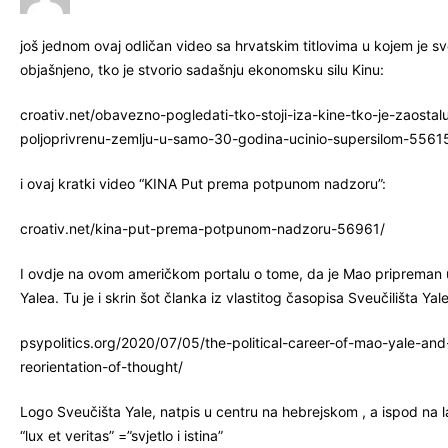
još jednom ovaj odličan video sa hrvatskim titlovima u kojem je s
objašnjeno, tko je stvorio sadašnju ekonomsku silu Kinu:
croativ.net/obavezno-pogledati-tko-stoji-iza-kine-tko-je-zaostal
poljoprivrenu-zemlju-u-samo-30-godina-ucinio-supersilom-5561
i ovaj kratki video “KINA Put prema potpunom nadzoru”:
croativ.net/kina-put-prema-potpunom-nadzoru-56961/
I ovdje na ovom američkom portalu o tome, da je Mao pripreman
Yalea. Tu je i skrin šot članka iz vlastitog časopisa Sveučilišta Yal
psypolitics.org/2020/07/05/the-political-career-of-mao-yale-and
reorientation-of-thought/
Logo Sveučišta Yale, natpis u centru na hebrejskom , a ispod na 
“lux et veritas” =”svjetlo i istina”