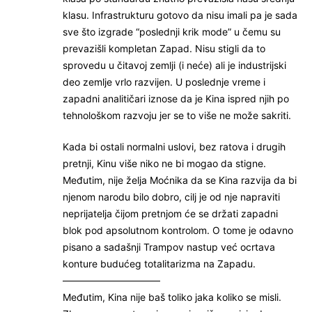
klasu. Infrastrukturu gotovo da nisu imali pa je sada
sve što izgrade “poslednji krik mode” u čemu su
prevazišli kompletan Zapad. Nisu stigli da to
sprovedu u čitavoj zemlji (i neće) ali je industrijski
deo zemlje vrlo razvijen. U poslednje vreme i
zapadni analitičari iznose da je Kina ispred njih po
tehnološkom razvoju jer se to više ne može sakriti.
Kada bi ostali normalni uslovi, bez ratova i drugih
pretnji, Kinu više niko ne bi mogao da stigne.
Međutim, nije želja Moćnika da se Kina razvija da bi
njenom narodu bilo dobro, cilj je od nje napraviti
neprijatelja čijom pretnjom će se držati zapadni
blok pod apsolutnom kontrolom. O tome je odavno
pisano a sadašnji Trampov nastup već ocrtava
konture budućeg totalitarizma na Zapadu.
——————————
Međutim, Kina nije baš toliko jaka koliko se misli.