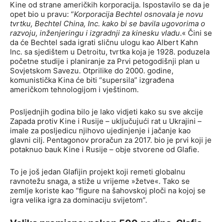
Kine od strane američkih korporacija. Ispostavilo se da je
opet bio u pravu: “
Korporacija Bechtel osnovala je novu
tvrtku, Bechtel China, Inc. kako bi se bavila ugovorima o
razvoju, inženjeringu i izgradnji za kinesku vladu
.« Čini se
da će Bechtel sada igrati sličnu ulogu kao Albert Kahn
Inc. sa sjedištem u Detroitu, tvrtka koja je 1928. poduzela
početne studije i planiranje za Prvi petogodišnji plan u
Sovjetskom Savezu. Otprilike do 2000. godine,
komunistička Kina će biti “supersila” izgrađena
američkom tehnologijom i vještinom.
Posljednjih godina bilo je lako vidjeti kako su sve akcije
Zapada protiv Kine i Rusije – uključujući rat u Ukrajini –
imale za posljedicu njihovo ujedinjenje i jačanje kao
glavni cilj. Pentagonov proračun za 2017. bio je prvi koji je
potaknuo bauk Kine i Rusije – obje stvorene od Glafie.
To je još jedan Glafijin projekt koji remeti globalnu
ravnotežu snaga, a stiže u vrijeme »žetve«. Tako se
zemlje koriste kao “figure na šahovskoj ploči na kojoj se
igra velika igra za dominaciju svijetom”.