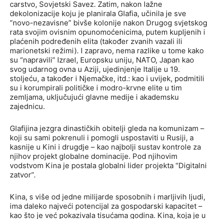
carstvo, Sovjetski Savez. Zatim, nakon lažne
dekolonizacije koju je planirala Glafia, učinila je sve
“novo-nezavisne” bivše kolonije nakon Drugog svjetskog
rata svojim ovisnim opunomoćenicima, putem kupljenih i
plaćenih podređenih elita (također zvanih vazali ili
marionetski režimi). I zapravo, nema razlike u tome kako
su “napravili” Izrael, Europsku uniju, NATO, Japan kao
svog udarnog ovna u Aziji, ujedinjenje Italije u 19.
stoljeću, a također i Njemačke, itd.: kao i uvijek, podmitili
su i korumpirali političke i modro-krvne elite u tim
zemljama, uključujući glavne medije i akademsku
zajednicu.
Glafijina jezgra dinastičkih obitelji gleda na komunizam –
koji su sami pokrenuli i pomogli uspostaviti u Rusiji, a
kasnije u Kini i drugdje – kao najbolji sustav kontrole za
njihov projekt globalne dominacije. Pod njihovim
vodstvom Kina je postala globalni lider projekta “Digitalni
zatvor”.
Kina, s više od jedne milijarde sposobnih i marljivih ljudi,
ima daleko najveći potencijal za gospodarski kapacitet –
kao što je već pokazivala tisućama godina. Kina, koja je u