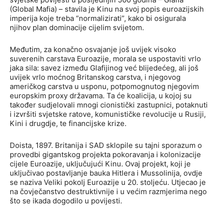
(Global Mafia) – stavila je Kinu na svoj popis euroazijskih
imperija koje treba “normalizirati”, kako bi osigurala
njihov plan dominacije cijelim svijetom.
Međutim, za konačno osvajanje još uvijek visoko
suverenih carstava Euroazije, morala se uspostaviti vrlo
jaka sila: savez između Glafijinog već blijedećeg, ali još
uvijek vrlo moćnog Britanskog carstva, i njegovog
američkog carstva u usponu, potpomognutog njegovim
europskim proxy državama. Ta će koalicija, u kojoj su
također sudjelovali mnogi cionistički zastupnici, potaknuti
i izvršiti svjetske ratove, komunističke revolucije u Rusiji,
Kini i drugdje, te financijske krize.
Doista, 1897. Britanija i SAD sklopile su tajni sporazum o
provedbi gigantskog projekta pokoravanja i kolonizacije
cijele Euroazije, uključujući Kinu. Ovaj projekt, koji je
uključivao postavljanje bauka Hitlera i Mussolinija, ovdje
se naziva Veliki pokolj Euroazije u 20. stoljeću. Utjecao je
na čovječanstvo destruktivnije i u većim razmjerima nego
što se ikada dogodilo u povijesti.