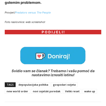
golemim problemom.
Provjeri/
Predators versus The People
Foto naslovnice: web screenshot
P O D I J E L I !
Svidio vam se članak? Trebamo i vašu pomoć da
nastavimo iznositi istinu!
TAGS
depopulacijska politika
gospodari svijeta
new world order
novi svjetski poredak
Veliki reset
wake up