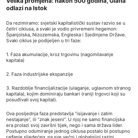
Velika promjena: nakon 500 godina, Glafia
odlazi na Istok
Da rezimiramo: svjetski kapitalistički sustav razvio se u
četiri ciklusa, a svaki je vodio privremeni hegemon:
Španjolska, Nizozemska, Engleska i Sjedinjene Države.
Svaki ciklus je podijeljen u tri faze:
1. Faza akumulacije, kroz trgovinu (nagomilavanje
kapitala)
2. Faza industrijske ekspanzije
3. Razdoblje financijalizacije (ulaganje, uglavnom stranog
kapitala), kojim dominiraju bankari (raniji trgovci koji su
posuđivali svoj kapital).
Ova posljednja faza predstavlja “isijavanje i zatim
nestajanje”, ili “znak jeseni”. U njoj ne samo financijska
era prolazi svoj završni tijek, nego i sama država lider.
Postupno odumiranje jednog ciklusa postalo bi postupno
rađanje sljedećeg, na sve većoj i globalnijoj razini.