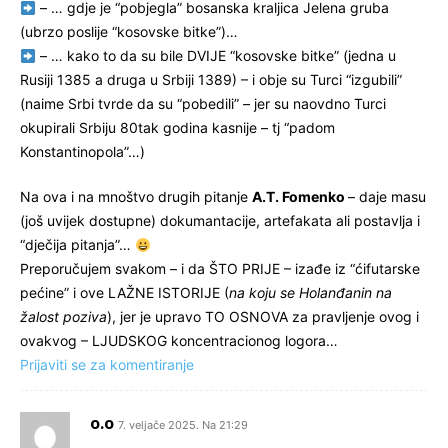
– … gdje je “pobjegla” bosanska kraljica Jelena gruba
(ubrzo poslije “kosovske bitke”)…
– … kako to da su bile DVIJE “kosovske bitke” (jedna u
Rusiji 1385 a druga u Srbiji 1389) – i obje su Turci “izgubili”
(naime Srbi tvrde da su “pobedili” – jer su naovdno Turci
okupirali Srbiju 80tak godina kasnije – tj “padom
Konstantinopola”…)
Na ova i na mnoštvo drugih pitanje
A.T. Fomenko
– daje masu
(još uvijek dostupne) dokumantacije, artefakata ali postavlja i
“dječija pitanja”…
Preporučujem svakom – i da ŠTO PRIJE – izađe iz “ćifutarske
pećine” i ove LAŽNE ISTORIJE (
na koju se Holanđanin na
žalost poziva
), jer je upravo TO OSNOVA za pravljenje ovog i
ovakvog – LJUDSKOG koncentracionog logora…
Prijaviti se za komentiranje
o.o
7. veljače 2025. Na 21:29