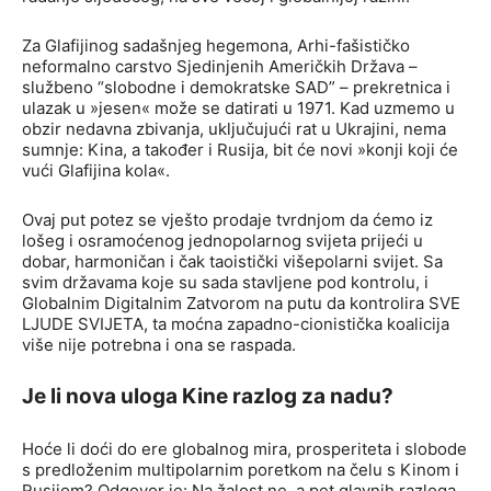
Za Glafijinog sadašnjeg hegemona, Arhi-fašističko
neformalno carstvo Sjedinjenih Američkih Država –
službeno “slobodne i demokratske SAD” – prekretnica i
ulazak u »jesen« može se datirati u 1971. Kad uzmemo u
obzir nedavna zbivanja, uključujući rat u Ukrajini, nema
sumnje: Kina, a također i Rusija, bit će novi »konji koji će
vući Glafijina kola«.
Ovaj put potez se vješto prodaje tvrdnjom da ćemo iz
lošeg i osramoćenog jednopolarnog svijeta prijeći u
dobar, harmoničan i čak taoistički višepolarni svijet. Sa
svim državama koje su sada stavljene pod kontrolu, i
Globalnim Digitalnim Zatvorom na putu da kontrolira SVE
LJUDE SVIJETA, ta moćna zapadno-cionistička koalicija
više nije potrebna i ona se raspada.
Je li nova uloga Kine razlog za nadu?
Hoće li doći do ere globalnog mira, prosperiteta i slobode
s predloženim multipolarnim poretkom na čelu s Kinom i
Rusijom? Odgovor je: Na žalost ne, a pet glavnih razloga