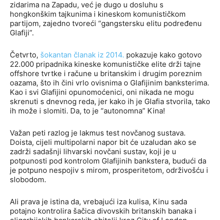
zidarima na Zapadu, već je dugo u dosluhu s
hongkonškim tajkunima i kineskom komunističkom
partijom, zajedno tvoreći “gangstersku elitu podređenu
Glafiji”.
Četvrto,
šokantan članak iz 2014
.
pokazuje kako gotovo
22.000 pripadnika kineske komunističke elite drži tajne
offshore tvrtke i račune u britanskim i drugim poreznim
oazama, što ih čini vrlo ovisnima o Glafijinim banksterima.
Kao i svi Glafijini opunomoćenici, oni nikada ne mogu
skrenuti s dnevnog reda, jer kako ih je Glafia stvorila, tako
ih može i slomiti. Da, to je “autonomna” Kina!
Važan peti razlog je lakmus test novčanog sustava.
Doista, cijeli multipolarni napor bit će uzaludan ako se
zadrži sadašnji lihvarski novčani sustav, koji je u
potpunosti pod kontrolom Glafijinih bankstera, budući da
je potpuno nespojiv s mirom, prosperitetom, održivošću i
slobodom.
Ali prava je istina da, vrebajući iza kulisa, Kinu sada
potajno kontrolira šačica divovskih britanskih banaka i