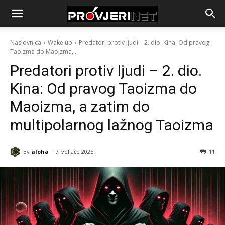
Naslovnica
Wake up
Predatori protiv ljudi – 2. dio. Kina: Od pravog
Taoizma do Maoizma,...
Predatori protiv ljudi – 2. dio.
Kina: Od pravog Taoizma do
Maoizma, a zatim do
multipolarnog lažnog Taoizma
By
aloha
7. veljače 2025.
11