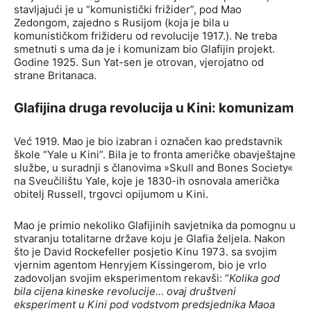
stavljajući je u “komunistički frižider”, pod Mao
Zedongom, zajedno s Rusijom (koja je bila u
komunističkom frižideru od revolucije 1917.). Ne treba
smetnuti s uma da je i komunizam bio Glafijin projekt.
Godine 1925. Sun Yat-sen je otrovan, vjerojatno od
strane Britanaca.
Glafijina druga revolucija u Kini: komunizam
Već 1919. Mao je bio izabran i označen kao predstavnik
škole “Yale u Kini”. Bila je to fronta američke obavještajne
službe, u suradnji s članovima »Skull and Bones Society«
na Sveučilištu Yale, koje je 1830-ih osnovala američka
obitelj Russell, trgovci opijumom u Kini.
Mao je primio nekoliko Glafijinih savjetnika da pomognu u
stvaranju totalitarne države koju je Glafia željela. Nakon
što je David Rockefeller posjetio Kinu 1973. sa svojim
vjernim agentom Henryjem Kissingerom, bio je vrlo
zadovoljan svojim eksperimentom rekavši: “
Kolika god
bila cijena kineske revolucije… ovaj društveni
eksperiment u Kini pod vodstvom predsjednika Maoa