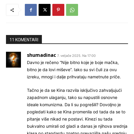
11 KOMENTARI
shumadinac
7. veljače 2025. Na 17:00
Davno je rečeno “Nije bitno koje je boje mačka,
bitno je da lovi miševe”. Iako su svi čuli za ovu
izreku, mnogi i dalje prihvataju nametnute priče.
Tačno je da se Kina razvila isključivo zahvaljujući
zapadnom ulaganju, tako su napustili osnovne
ideale komunizma. Da li su pogrešili? Dovoljno je
pogledati kako se Kina promenila od tada da se to
pitanje više nikad ne postavi. Kinezi su tada
bukvalno umirali od gladi a danas je njihova srednja
klasa po standardu znatno prevazišla našu srednju