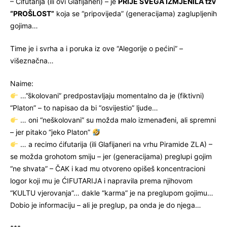
– Ćifutarija (ili ovi Glafijaneri) – je
PRIJE SVEGA IZMJENILA tzv
“PROŠLOST”
koja se “pripovijeda” (generacijama) zaglupljenih
gojima…
Time je i svrha a i poruka iz ove “Alegorije o pećini” –
višeznačna…
Naime:
…”školovani” predpostavljaju momentalno da je (fiktivni)
“Platon” – to napisao da bi “osvijestio” ljude…
… oni “neškolovani” su možda malo izmenađeni, ali spremni
– jer pitako “jeko Platon”
… a recimo ćifutarija (ili Glafijaneri na vrhu Piramide ZLA) –
se možda grohotom smiju – jer (generacijama) preglupi gojim
“ne shvata” – ČAK i kad mu otvoreno opišeš koncentracioni
logor koji mu je ĆIFUTARIJA i napravila prema njihovom
“KULTU vjerovanja”… dakle “karma” je na preglupom gojimu…
Dobio je informaciju – ali je preglup, pa onda je do njega…