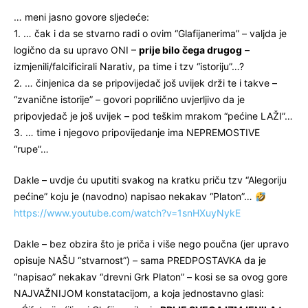
… meni jasno govore sljedeće:
1. … čak i da se stvarno radi o ovim “Glafijanerima” – valjda je
logično da su upravo ONI –
prije bilo čega drugog
–
izmjenili/falcificirali Narativ, pa time i tzv “istoriju”…?
2. … činjenica da se pripovijedač još uvijek drži te i takve –
“zvanične istorije” – govori poprilično uvjerljivo da je
pripovjedač je još uvijek – pod teškim mrakom “pećine LAŽI”…
3. … time i njegovo pripovijedanje ima NEPREMOSTIVE
“rupe”…
Dakle – uvdje ću uputiti svakog na kratku priču tzv “Alegoriju
pećine” koju je (navodno) napisao nekakav “Platon”…
https://www.youtube.com/watch?v=1snHXuyNykE
Dakle – bez obzira što je priča i više nego poučna (jer upravo
opisuje NAŠU “stvarnost”) – sama PREDPOSTAVKA da je
“napisao” nekakav “drevni Grk Platon” – kosi se sa ovog gore
NAJVAŽNIJOM konstatacijom, a koja jednostavno glasi: