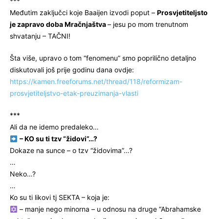
***
Međutim zaključci koje Baaijen izvodi poput –
Prosvjetiteljsto
je zapravo doba Mračnjaštva
– jesu po mom trenutnom
shvatanju – TAČNI!
Šta više, upravo o tom “fenomenu” smo poprilično detaljno
diskutovali još prije godinu dana ovdje:
https://kamen.freeforums.net/thread/118/reformizam-
prosvjetiteljstvo-etak-preuzimanja-vlasti
***
Ali da ne idemo predaleko…
– KO su ti tzv “židovi”…?
Dokaze na sunce – o tzv “židovima”…?
…
Neko…?
…
Ko su ti likovi tj SEKTA – koja je:
– manje nego minorna – u odnosu na druge “Abrahamske