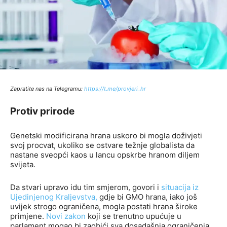
Zapratite nas na Telegramu:
http
s://t.me/provjeri_hr
Protiv prirode
Genetski modificirana hrana uskoro bi mogla doživjeti
svoj procvat, ukoliko se ostvare težnje globalista da
nastane sveopći kaos u lancu opskrbe hranom diljem
svijeta.
Da stvari upravo idu tim smjerom, govori i
situacija iz
Ujedinjenog Kraljevstva,
gdje bi GMO hrana, iako još
uvijek strogo ograničena, mogla postati hrana široke
primjene.
Novi zakon
koji se trenutno upućuje u
parlament mogao bi zaobići sva dosadašnja ograničenja,