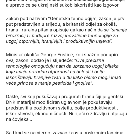
a upravo će se ukrajinski sukob iskoristiti kao izgovor.
Zakon pod nazivom “Genetska tehnologija”, zakon je prvi
put predstavljen u srijedu, a britanski odjel za okoliš,
hranu i ruralna pitanja opisuje ga kao način da se
“smanje
birokracija i podupre razvoj inovativne tehnologije za
uzgoj otpornijih, hranjivijih i produktivnijih usjeva”.
Ministar okoliša George Eustice, koji snažno podupire
ovaj zakon, dodao je i slijedeće
: “Ove precizne
tehnologije omogućuju nam da ubrzamo uzgoj biljaka
koje imaju prirodnu otpornost na bolesti i bolje
iskorištavaju hranjive tvari u tlu kako bismo mogli imati
veće prinose s manje pesticida i gnojiva”
.
Dakle, svi koji pokušavaju progurati hranu čiji je gentski
DNK materijal modificiran uglavnom je pokušavaju
predstaviti u pozitivnom svjetlu, bolje produktivnosti,
iskoristivosti, ekonomičnosti. Ni riječi o zdravlju i utjecaju
na čovjeka…
Sad kad se namjerno izazvao kaos u opskrbnim lancima