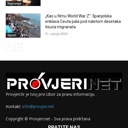
Najnovije
„Kao u filmu World War Z“: Španjolska
enklava Ceuta pala pod naletom desetaka
tisuća migranata
31. srpnja 2026.
Vijesti
Provjeri.hr je tvoj prvi izbor za pravu informaciju.
Kontakt:
info@provjeri.net
Copyright © Provjeri.net - Sva prava pridržana
PRATITE NAS