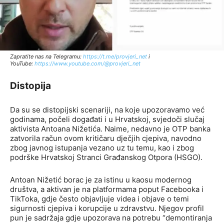
Zapratite nas na Telegramu:
http
s://t.me/provjeri_net
i
YouTube:
https://www.youtube.com/@provjeri_net
Distopija
Da su se distopijski scenariji, na koje upozoravamo već
godinama, počeli događati i u Hrvatskoj, svjedoči slučaj
aktivista Antoana Nižetića. Naime, nedavno je OTP banka
zatvorila račun ovom kritičaru dječjih cjepiva, navodno
zbog javnog istupanja vezano uz tu temu, kao i zbog
podrške Hrvatskoj Stranci Građanskog Otpora (HSGO).
Antoan Nižetić borac je za istinu u kaosu modernog
društva, a aktivan je na platformama poput Facebooka i
TikToka, gdje često objavljuje videa i objave o temi
sigurnosti cjepiva i korupcije u zdravstvu. Njegov profil
pun je sadržaja gdje upozorava na potrebu “demontiranja