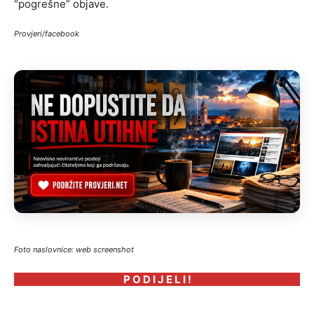
“pogrešne” objave.
Provjeri/facebook
Foto naslovnice: web screenshot
P O D I J E L I !