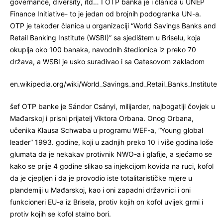
governance, diversity, itd… I OTP banka je i članica u UNEP
Finance Initiative- to je jedan od brojnih podogranka UN-a.
OTP je također članica u organizaciji “World Savings Banks and
Retail Banking Institute (WSBI)” sa sjedištem u Briselu, koja
okuplja oko 100 banaka, navodnih štedionica iz preko 70
država, a WSBI je usko surađivao i sa Gatesovom zakladom
en.wikipedia.org/wiki/World_Savings_and_Retail_Banks_Institute
šef OTP banke je Sándor Csányi, milijarder, najbogatiji čovjek u
Mađarskoj i prisni prijatelj Viktora Orbana. Onog Orbana,
učenika Klausa Schwaba u programu WEF-a, “Young global
leader” 1993. godine, koji u zadnjih preko 10 i više godina loše
glumata da je nekakav protivnik NWO-a i glafije, a sjećamo se
kako se prije 4 godine slikao sa injekcijom kovida na ruci, kofol
da je cjepljen i da je provodio iste totalitarističke mjere u
plandemiji u Mađarskoj, kao i oni zapadni državnici i oni
funkcioneri EU-a iz Brisela, protiv kojih on kofol uvijek grmi i
protiv kojih se kofol stalno bori.