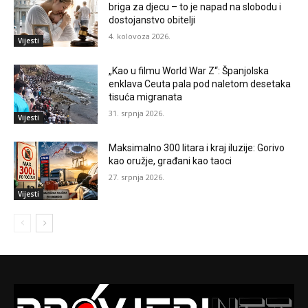
briga za djecu – to je napad na slobodu i
dostojanstvo obitelji
4. kolovoza 2026.
Vijesti
„Kao u filmu World War Z“: Španjolska
enklava Ceuta pala pod naletom desetaka
tisuća migranata
31. srpnja 2026.
Vijesti
Maksimalno 300 litara i kraj iluzije: Gorivo
kao oružje, građani kao taoci
27. srpnja 2026.
Vijesti