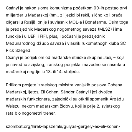
Csányi je nakon sloma komunizma početkom 90-ih postao prvi
milijarder u Mađarskoj (hm.. zli jezici bi rekli, slično ko i braća
oligarsi u Rusiji), on je i suvlasnik MOL-a i Bonafarme. Osim toga
je predsjednik Mađarskog nogometnog saveza (MLSZ) i ima
funckije i u UEFI i FIFI, plus, i počasni je predsjednik
Međunarodnog džudo saveza i vlasnik rukometnogh kluba SC
Pick Szeged.
Csányi je porijeklom od mađarske etničke skupine Jasi, – koja
je navodno azijskog, iranskog porijekla i navodno se naselila u
mađarskoj negdje iu 13. ili 14. stoljeću.
Prilikom posjete izraelskog ministra vanjskih poslova Cohena
Mađarskoj, ljetos, Eli Cohen, Sándor Csányi i još dvojica
mađarskih funkcionera, zajednički su otkrili spomenik Árpádu
Weiszu, nekom mađarskom židovu, koji je prije 2. svjetskog
rata bio nogometni trener.
szombat.org/hirek-lapszemle/gulyas-gergely-es-eli-kohen-