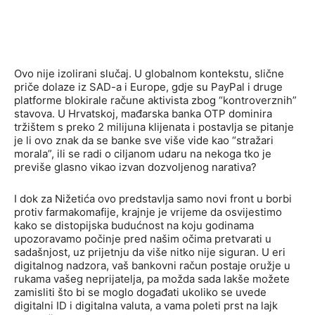
Ovo nije izolirani slučaj. U globalnom kontekstu, slične
priče dolaze iz SAD-a i Europe, gdje su PayPal i druge
platforme blokirale račune aktivista zbog “kontroverznih”
stavova. U Hrvatskoj, mađarska banka OTP dominira
tržištem s preko 2 milijuna klijenata i postavlja se pitanje
je li ovo znak da se banke sve više vide kao “stražari
morala”, ili se radi o ciljanom udaru na nekoga tko je
previše glasno vikao izvan dozvoljenog narativa?
I dok za Nižetića ovo predstavlja samo novi front u borbi
protiv farmakomafije, krajnje je vrijeme da osvijestimo
kako se distopijska budućnost na koju godinama
upozoravamo počinje pred našim očima pretvarati u
sadašnjost, uz prijetnju da više nitko nije siguran. U eri
digitalnog nadzоrа, vaš bankovni račun postaje oružje u
rukama vašeg neprijatelja, pa možda sada lakše možete
zamisliti što bi se moglo događati ukoliko se uvede
digitalni ID i digitalna valuta, a vama poleti prst na lajk