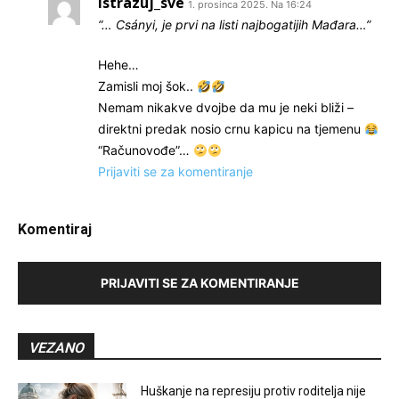
Istrazuj_sve
1. prosinca 2025. Na 16:24
“… Csányi, je prvi na listi najbogatijih Mađara…”
Hehe…
Zamisli moj šok..
Nemam nikakve dvojbe da mu je neki bliži –
direktni predak nosio crnu kapicu na tjemenu
“Računovođe”…
Prijaviti se za komentiranje
Komentiraj
PRIJAVITI SE ZA KOMENTIRANJE
VEZANO
Huškanje na represiju protiv roditelja nije