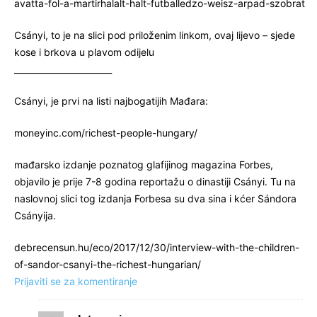
avatta-fol-a-martirhalalt-halt-futballedzo-weisz-arpad-szobrat
Csányi, to je na slici pod priloženim linkom, ovaj lijevo – sjede
kose i brkova u plavom odijelu
_______________________
Csányi, je prvi na listi najbogatijih Mađara:
moneyinc.com/richest-people-hungary/
mađarsko izdanje poznatog glafijinog magazina Forbes,
objavilo je prije 7-8 godina reportažu o dinastiji Csányi. Tu na
naslovnoj slici tog izdanja Forbesa su dva sina i kćer Sándora
Csányija.
debrecensun.hu/eco/2017/12/30/interview-with-the-children-
of-sandor-csanyi-the-richest-hungarian/
Prijaviti se za komentiranje