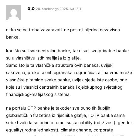
o.o
28. studenoga 2025. Na 18:11
nitko se ne treba zavaravati. ne postoji nijedna nezavisna
banka.
kao što su i sve centralne banke, tako su i sve privatne banke
su u vlasništvu istih mafijaša iz glafije.
Samo što je ta vlasnička struktura ovih banaka, uvijek
sakrivena, preko raznih ogranaka i ogrančića, ali na vrhu mreže
vlasničke piramide svake banke, uvijek sjede iste osobe, one
koje su i vlasnici centralnih banaka i cjelokupnog svjetskog
financijskog-mafijaškog sistema.
na portalu OTP banke je također sve puno tih šupljih
globalističkih frazetina iz riječnika glafije, i OTP banka sama
sebe hvali da se brine o tome: sustainability (održivost), gender
equality( rodna jednakost), climate change, corporate