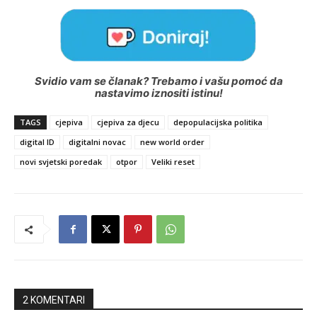
Svidio vam se članak? Trebamo i vašu pomoć da
nastavimo iznositi istinu!
TAGS
cjepiva
cjepiva za djecu
depopulacijska politika
digital ID
digitalni novac
new world order
novi svjetski poredak
otpor
Veliki reset
2 KOMENTARI