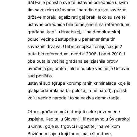
SAD-a je poništio sve te ustavne odrednice u svim
tim saveznim državama i naredio da sve savezne
države moraju legalizirati gej brak, Iako su sve te
ustavne odrednice bile temeljene ili na referendumu
građana, kao i u Hrvatskoj, ili na demokratskoj
odluci većine zastupnika u parlamentima tih
saveznih država. U liberalnoj Kaliforniji, čak je 2
puta bio referendum, negdje 2008. i opet 2010. i
oba puta je većina građana se izjasnila protiv
uvođenja gej braka , ali te odluke većine je Ustavni
sud poništio.
ustavni sud (grupa korumpiranih kriminalaca koje je
glafija odabrala na taj položaj, a ne narod), poništi
volju većine narode i to se naziva demokracija.
Otpor građana može donijeti neke privremene
uspjehe. Kao taj u Sloveniji, ili nedavno u Švicarskoj
u Cirihu, gdje su trgovci i ugostitelji na velikom
Božičnom sajmu koji tamo imaju štandove,