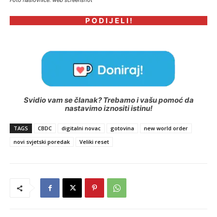
Foto naslovnice: web screenshot
P O D I J E L I !
Svidio vam se članak? Trebamo i vašu pomoć da
nastavimo iznositi istinu!
TAGS
CBDC
digitalni novac
gotovina
new world order
novi svjetski poredak
Veliki reset