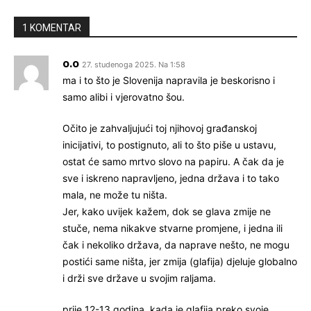
1 KOMENTAR
o.o
27. studenoga 2025. Na 1:58
ma i to što je Slovenija napravila je beskorisno i
samo alibi i vjerovatno šou.
Očito je zahvaljujući toj njihovoj građanskoj
inicijativi, to postignuto, ali to što piše u ustavu,
ostat će samo mrtvo slovo na papiru. A čak da je
sve i iskreno napravljeno, jedna država i to tako
mala, ne može tu ništa.
Jer, kako uvijek kažem, dok se glava zmije ne
stuče, nema nikakve stvarne promjene, i jedna ili
čak i nekoliko država, da naprave nešto, ne mogu
postići same ništa, jer zmija (glafija) djeluje globalno
i drži sve države u svojim raljama.
prije 12-13 godina, kada je glafija preko svoje