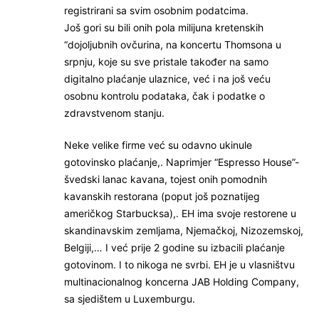
registrirani sa svim osobnim podatcima.
Još gori su bili onih pola milijuna kretenskih
“dojoljubnih ovčurina, na koncertu Thomsona u
srpnju, koje su sve pristale također na samo
digitalno plaćanje ulaznice, već i na još veću
osobnu kontrolu podataka, čak i podatke o
zdravstvenom stanju.
Neke velike firme već su odavno ukinule
gotovinsko plaćanje,. Naprimjer “Espresso House”-
švedski lanac kavana, tojest onih pomodnih
kavanskih restorana (poput još poznatijeg
američkog Starbucksa),. EH ima svoje restorene u
skandinavskim zemljama, Njemačkoj, Nizozemskoj,
Belgiji,… I već prije 2 godine su izbacili plaćanje
gotovinom. I to nikoga ne svrbi. EH je u vlasništvu
multinacionalnog koncerna JAB Holding Company,
sa sjedištem u Luxemburgu.