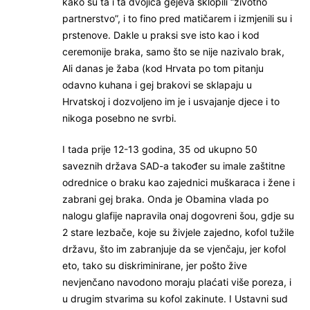
kako su ta i ta dvojica gejeva sklopili “životno
partnerstvo”, i to fino pred matičarem i izmjenili su i
prstenove. Dakle u praksi sve isto kao i kod
ceremonije braka, samo što se nije nazivalo brak,
Ali danas je žaba (kod Hrvata po tom pitanju
odavno kuhana i gej brakovi se sklapaju u
Hrvatskoj i dozvoljeno im je i usvajanje djece i to
nikoga posebno ne svrbi.
I tada prije 12-13 godina, 35 od ukupno 50
saveznih država SAD-a također su imale zaštitne
odrednice o braku kao zajednici muškaraca i žene i
zabrani gej braka. Onda je Obamina vlada po
nalogu glafije napravila onaj dogovreni šou, gdje su
2 stare lezbače, koje su živjele zajedno, kofol tužile
državu, što im zabranjuje da se vjenčaju, jer kofol
eto, tako su diskriminirane, jer pošto žive
nevjenčano navodono moraju plaćati više poreza, i
u drugim stvarima su kofol zakinute. I Ustavni sud