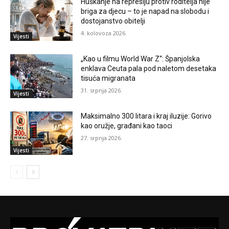
Huškanje na represiju protiv roditelja nije
briga za djecu – to je napad na slobodu i
dostojanstvo obitelji
4. kolovoza 2026.
Vijesti
„Kao u filmu World War Z“: Španjolska
enklava Ceuta pala pod naletom desetaka
tisuća migranata
31. srpnja 2026.
Vijesti
Maksimalno 300 litara i kraj iluzije: Gorivo
kao oružje, građani kao taoci
27. srpnja 2026.
Vijesti