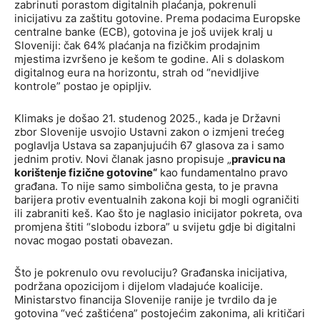
zabrinuti porastom digitalnih plaćanja, pokrenuli
inicijativu za zaštitu gotovine. Prema podacima Europske
centralne banke (ECB), gotovina je još uvijek kralj u
Sloveniji: čak 64% plaćanja na fizičkim prodajnim
mjestima izvršeno je kešom te godine. Ali s dolaskom
digitalnog eura na horizontu, strah od “nevidljive
kontrole” postao je opipljiv.
Klimaks je došao 21. studenog 2025., kada je Državni
zbor Slovenije usvojio Ustavni zakon o izmjeni trećeg
poglavlja Ustava sa zapanjujućih 67 glasova za i samo
jednim protiv. Novi članak jasno propisuje „
pravicu na
korištenje fizične gotovine“
kao fundamentalno pravo
građana. To nije samo simbolična gesta, to je pravna
barijera protiv eventualnih zakona koji bi mogli ograničiti
ili zabraniti keš. Kao što je naglasio inicijator pokreta, ova
promjena štiti “slobodu izbora” u svijetu gdje bi digitalni
novac mogao postati obavezan.
Što je pokrenulo ovu revoluciju? Građanska inicijativa,
podržana opozicijom i dijelom vladajuće koalicije.
Ministarstvo financija Slovenije ranije je tvrdilo da je
gotovina “već zaštićena” postojećim zakonima, ali kritičari