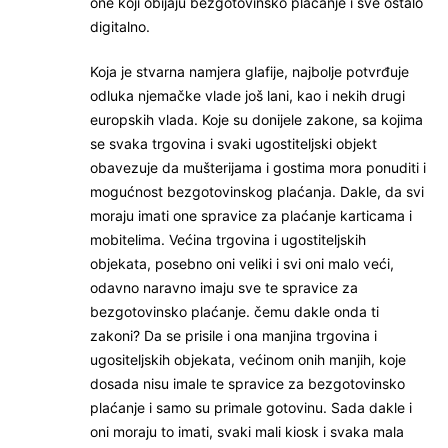
one koji obijaju bezgotovinsko plaćanje i sve ostalo
digitalno.
Koja je stvarna namjera glafije, najbolje potvrđuje
odluka njemačke vlade još lani, kao i nekih drugi
europskih vlada. Koje su donijele zakone, sa kojima
se svaka trgovina i svaki ugostiteljski objekt
obavezuje da mušterijama i gostima mora ponuditi i
mogućnost bezgotovinskog plaćanja. Dakle, da svi
moraju imati one spravice za plaćanje karticama i
mobitelima. Većina trgovina i ugostiteljskih
objekata, posebno oni veliki i svi oni malo veći,
odavno naravno imaju sve te spravice za
bezgotovinsko plaćanje. čemu dakle onda ti
zakoni? Da se prisile i ona manjina trgovina i
ugositeljskih objekata, većinom onih manjih, koje
dosada nisu imale te spravice za bezgotovinsko
plaćanje i samo su primale gotovinu. Sada dakle i
oni moraju to imati, svaki mali kiosk i svaka mala