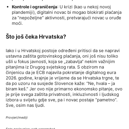
Kontrole i ograničenja
: U krizi (kao u nekoj novoj
plandemiji), digitalni novac bi mogao blokirati plaćanja
za “nepoželjne” aktivnosti, pretvarajući novac u oruđe
moći.
Što još čeka Hrvatska?
Iako i u Hrvatskoj postoje određeni pritisci da se napravi
ustavna zaštita gotovinskog plaćanja, oni još nisu toliko
ušli u fokus javnosti, koja se „zabavlja“ nekim važnijim
pitanjima iz Drugog svjetskog rata. S obzirom na
činjenicu da je ECB najavila pokretanje digitalnog eura
2026. godine, krajnje je vrijeme da se Hrvatska trgne, te
da po uzoru na susjede Slovence kaže: “Ne, hvala – ja
biram keš.” Jer ovo nije primarno ekonomsko pitanje, ovo
je prije svega zaštita privatnosti, inkluzivnosti i ljudskog
izbora u svijetu gdje sve, pa i novac postaje “pametno”.
Sve, osim nas ljudi.
Provjeri/mediji