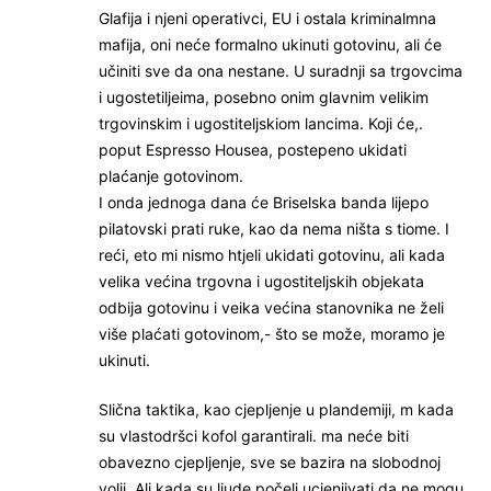
Glafija i njeni operativci, EU i ostala kriminalmna
mafija, oni neće formalno ukinuti gotovinu, ali će
učiniti sve da ona nestane. U suradnji sa trgovcima
i ugostetiljeima, posebno onim glavnim velikim
trgovinskim i ugostiteljskiom lancima. Koji će,.
poput Espresso Housea, postepeno ukidati
plaćanje gotovinom.
I onda jednoga dana će Briselska banda lijepo
pilatovski prati ruke, kao da nema ništa s tiome. I
reći, eto mi nismo htjeli ukidati gotovinu, ali kada
velika većina trgovna i ugostiteljskih objekata
odbija gotovinu i veika većina stanovnika ne želi
više plaćati gotovinom,- što se može, moramo je
ukinuti.
Slična taktika, kao cjepljenje u plandemiji, m kada
su vlastodršci kofol garantirali. ma neće biti
obavezno cjepljenje, sve se bazira na slobodnoj
volji. Ali kada su ljude počeli ucjenjivati da ne mogu