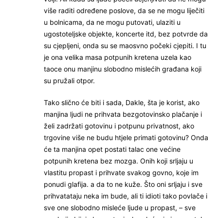
više raditi određene poslove, da se ne mogu liječiti
u bolnicama, da ne mogu putovati, ulaziti u
ugostoteljske objekte, koncerte itd, bez potvrde da
su cjepljeni, onda su se maosvno počeki cjepiti. I tu
je ona velika masa potpunih kretena uzela kao
taoce onu manjinu slobodno mislećih građana koji
su pružali otpor.
Tako slično će biti i sada, Dakle, šta je korist, ako
manjina ljudi ne prihvata bezgotovinsko plačanje i
želi zadržati gotovinu i potpunu privatnost, ako
trgovine više ne budu htjele primati gotovinu? Onda
će ta manjina opet postati talac one većine
potpunih kretena bez mozga. Onih koji srljaju u
vlastitu propast i prihvate svakog govno, koje im
ponudi glafija. a da to ne kuže. Što oni srljaju i sve
prihvatataju neka im bude, ali ti idioti tako povlače i
sve one slobodno misleće ljude u propast, – sve