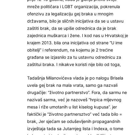
mreže političara i LGBT organizacija, pokrenula
ofenzivu za legalizaciju gej braka u mnogim
državama, bilo je sličnih inicijativa da se u ustavu
zaštiti brak, da se upiše odrednica da je brak
zajednica muškarca i žene. I kod nas u Hrvatskoj je
krajem 2013. bila ona inicijativa od strane “U ime
obitelji” i referendum, na kojemu je 2 trećine
građana se izjasnilo za tu ustavnu odrednicu za
zaštitui braka. I nikakve koristi nije bilo od toga,
Tadašnja Milanovićeva vlada je po nalogu Brisela
uvela gej brak na mala vrata, samo ga nazvali
drugačije: “životno partnerstvo”. Fora, da sarmu ne
nazivaš sarma, već je nazoveš “hrpica mljevnog
mesa i riže umotanih u list kiselog kupusa”. jer
faktički je “životno partnersztvo” već tada bilo =
brak, Jer sjećam se oduševljenih propagandnih
izvještaja tada sa Jutarnjeg lista i Indexa, o tome