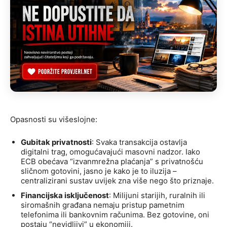
Opasnosti su višeslojne:
Gubitak privatnosti
: Svaka transakcija ostavlja
digitalni trag, omogućavajući masovni nadzor. Iako
ECB obećava “izvanmrežna plaćanja” s privatnošću
sličnom gotovini, jasno je kako je to iluzija –
centralizirani sustav uvijek zna više nego što priznaje.
Financijska isključenost
: Milijuni starijih, ruralnih ili
siromašnih građana nemaju pristup pametnim
telefonima ili bankovnim računima. Bez gotovine, oni
postaju “nevidljivi” u ekonomiji.