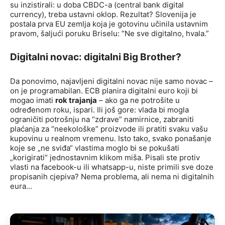
su inzistirali: u doba CBDC-a (central bank digital
currency), treba ustavni oklop. Rezultat? Slovenija je
postala prva EU zemlja koja je gotovinu učinila ustavnim
pravom, šaljući poruku Briselu: “Ne sve digitalno, hvala.”
Digitalni novac: digitalni Big Brother?
Da ponovimo, najavljeni digitalni novac nije samo novac –
on je programabilan. ECB planira digitalni euro koji bi
mogao imati
rok trajanja
– ako ga ne potrošite u
određenom roku, ispari. Ili još gore: vlada bi mogla
ograničiti potrošnju na “zdrave” namirnice, zabraniti
plaćanja za “neekološke” proizvode ili pratiti svaku vašu
kupovinu u realnom vremenu. Isto tako, svako ponašanje
koje se „ne sviđa“ vlastima moglo bi se pokušati
„korigirati“ jednostavnim klikom miša. Pisali ste protiv
vlasti na facebook-u ili whatsapp-u, niste primili sve doze
propisanih cjepiva? Nema problema, ali nema ni digitalnih
eura…