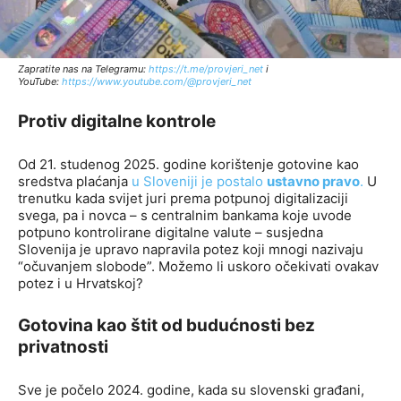
Zapratite nas na Telegramu:
http
s://t.me/provjeri_net
i
YouTube:
https://www.youtube.com/@provjeri_net
Protiv digitalne kontrole
Od 21. studenog 2025. godine korištenje gotovine kao
sredstva plaćanja
u Sloveniji je postalo
ustavno pravo
.
U
trenutku kada svijet juri prema potpunoj digitalizaciji
svega, pa i novca – s centralnim bankama koje uvode
potpuno kontrolirane digitalne valute – susjedna
Slovenija je upravo napravila potez koji mnogi nazivaju
“očuvanjem slobode”. Možemo li uskoro očekivati ovakav
potez i u Hrvatskoj?
Gotovina kao štit od budućnosti bez
privatnosti
Sve je počelo 2024. godine, kada su slovenski građani,