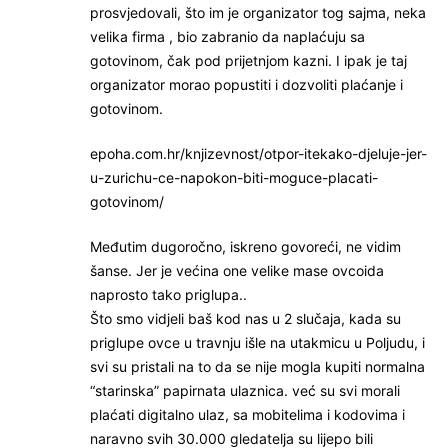
prosvjedovali, što im je organizator tog sajma, neka
velika firma , bio zabranio da naplaćuju sa
gotovinom, čak pod prijetnjom kazni. I ipak je taj
organizator morao popustiti i dozvoliti plaćanje i
gotovinom.
epoha.com.hr/knjizevnost/otpor-itekako-djeluje-jer-
u-zurichu-ce-napokon-biti-moguce-placati-
gotovinom/
Međutim dugoročno, iskreno govoreći, ne vidim
šanse. Jer je većina one velike mase ovcoida
naprosto tako priglupa..
Što smo vidjeli baš kod nas u 2 slučaja, kada su
priglupe ovce u travnju išle na utakmicu u Poljudu, i
svi su pristali na to da se nije mogla kupiti normalna
“starinska” papirnata ulaznica. već su svi morali
plaćati digitalno ulaz, sa mobitelima i kodovima i
naravno svih 30.000 gledatelja su lijepo bili