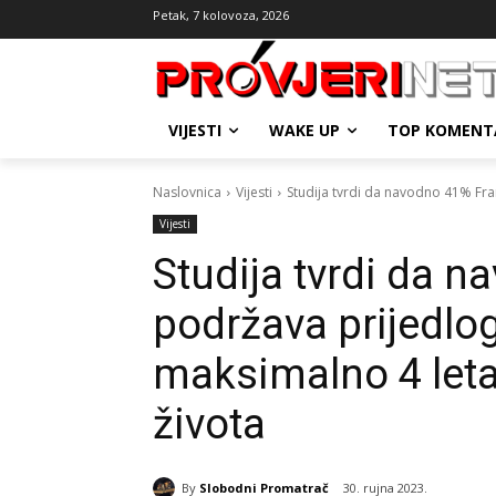
Petak, 7 kolovoza, 2026
VIJESTI
WAKE UP
TOP KOMENT
Naslovnica
Vijesti
Studija tvrdi da navodno 41% Fr
Vijesti
Studija tvrdi da 
podržava prijedlo
maksimalno 4 let
života
By
Slobodni Promatrač
30. rujna 2023.