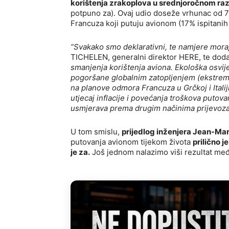
korištenja zrakoplova u srednjoročnom ra
potpuno za). Ovaj udio doseže vrhunac od 
Francuza koji putuju avionom (17% ispitani
“Svakako smo deklarativni, te namjere moraju
TICHELEN, generalni direktor HERE, te dod
smanjenja korištenja aviona. Ekološka osvije
pogoršane globalnim zatopljenjem (ekstremni
na planove odmora Francuza u Grčkoj i Ital
utjecaj inflacije i povećanja troškova puto
usmjerava prema drugim načinima prijevoza 
U tom smislu,
prijedlog inženjera Jean-Ma
putovanja avionom tijekom života
prilično 
je za.
Još jednom nalazimo viši rezultat me