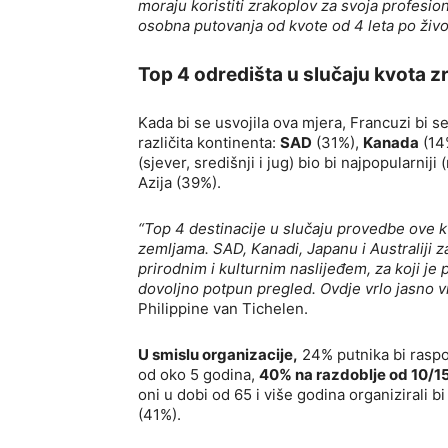
moraju koristiti zrakoplov za svoja profesio
osobna putovanja od kvote od 4 leta po život
Top 4 odredišta u slučaju kvota z
Kada bi se usvojila ova mjera, Francuzi bi 
različita kontinenta:
SAD
(31%),
Kanada
(14
(sjever, središnji i jug) bio bi najpopularni
Azija (39%).
“Top 4 destinacije u slučaju provedbe ove 
zemljama. SAD, Kanadi, Japanu i Australiji z
prirodnim i kulturnim naslijeđem, za koji je 
dovoljno potpun pregled. Ovdje vrlo jasno v
Philippine van Tichelen.
U smislu organizacije,
24% putnika bi raspor
od oko 5 godina,
40% na razdoblje od 10/1
oni u dobi od 65 i više godina organizirali b
(41%).