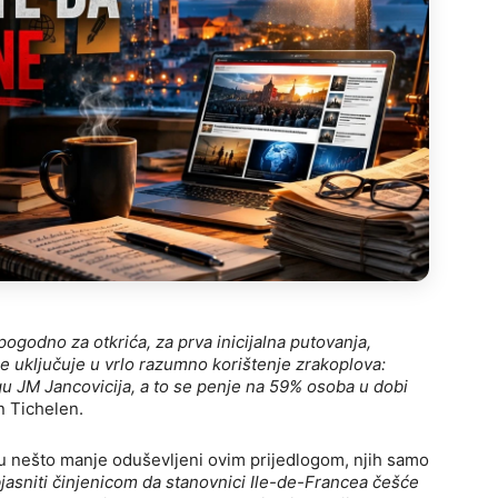
ogodno za otkrića, za prva inicijalna putovanja,
e uključuje u vrlo razumno korištenje zrakoplova:
ogu JM Jancovicija, a to se penje na 59% osoba u dobi
n Tichelen.
u nešto manje oduševljeni ovim prijedlogom, njih samo
jasniti činjenicom da stanovnici Ile-de-Francea češće