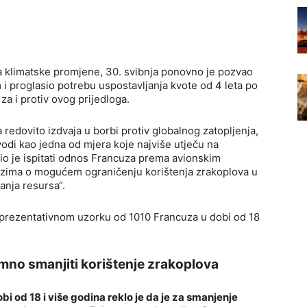
za klimatske promjene, 30. svibnja ponovno je pozvao
i proglasio potrebu uspostavljanja kvote od 4 leta po
 za i protiv ovog prijedloga.
 redovito izdvaja u borbi protiv globalnog zatopljenja,
odi kao jedna od mjera koje najviše utječu na
elio je ispitati odnos Francuza prema avionskim
zima o mogućem ograničenju korištenja zrakoplova u
vanja resursa“.
reprezentativnom uzorku od 1010 Francuza u dobi od 18
no smanjiti korištenje zrakoplova
i od 18 i više godina reklo je da je za smanjenje