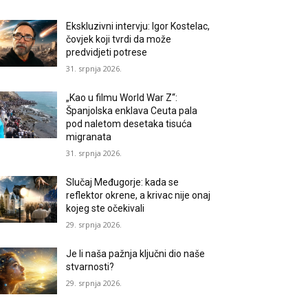
Ekskluzivni intervju: Igor Kostelac,
čovjek koji tvrdi da može
predvidjeti potrese
31. srpnja 2026.
„Kao u filmu World War Z“:
Španjolska enklava Ceuta pala
pod naletom desetaka tisuća
migranata
31. srpnja 2026.
Slučaj Međugorje: kada se
reflektor okrene, a krivac nije onaj
kojeg ste očekivali
29. srpnja 2026.
Je li naša pažnja ključni dio naše
stvarnosti?
29. srpnja 2026.