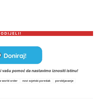
 O D I J E L I !
 vašu pomoć da nastavimo iznositi istinu!
w world order
novi svjetski poredak
porobljavanje