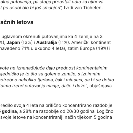
nalna putovanja, pa stoga preostali udio za njihova
 po osobi bio bi još smanjen“,
tvrdi van Tichelen.
račnih letova
se uglavnom okrenuli putovanjima ka 4 zemlje na 3
%),
Japan
(13%) i
Australija
(11%). Američki kontinent
ji (navedeno 71% u ukupno 4 leta), zatim Europa (49%) i
kvote ne iznenađujuće daju prednost kontinentalnim
ajedničko je to što su goleme zemlje, s iznimnim
potrebno nekoliko tjedana, čak i mjeseci, da bi se dobio
idimo trend putovanja manje, dalje i duže“,
objašnjava
edilo svoja 4 leta na prilično koncentrirano razdoblje
5 godina
, a 28% na razdoblje od 20/30 godina. Logično,
i svoje letove na koncentriraniji način tijekom 5 godina