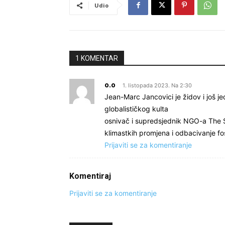
Udio
1 KOMENTAR
o.o
1. listopada 2023. Na 2:30
Jean-Marc Jancovici je židov i još je
globalističkog kulta
osnivač i supredsjednik NGO-a The Sh
klimastkih promjena i odbacivanje fos
Prijaviti se za komentiranje
Komentiraj
Prijaviti se za komentiranje