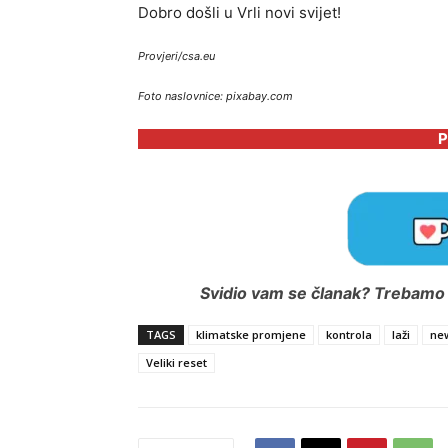
Dobro došli u Vrli novi svijet!
Provjeri/csa.eu
Foto naslovnice: pixabay.com
P
Svidio vam se članak? Trebamo i
TAGS
klimatske promjene
kontrola
laži
ne
Veliki reset