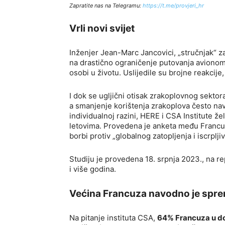
Zapratite nas na Telegramu:
http
s://t.me/provjeri_hr
Vrli novi svijet
Inženjer Jean-Marc Jancovici, „stručnjak“ 
na drastično ograničenje putovanja avionom 
osobi u životu. Uslijedile su brojne reakcije,
I dok se ugljični otisak zrakoplovnog sektora
a smanjenje korištenja zrakoplova često nav
individualnoj razini, HERE i CSA Institute ž
letovima. Provedena je anketa među Francu
borbi protiv „globalnog zatopljenja i iscrplji
Studiju je provedena 18. srpnja 2023., na 
i više godina.
Većina Francuza navodno je sprem
Na pitanje instituta CSA,
64% Francuza u dob