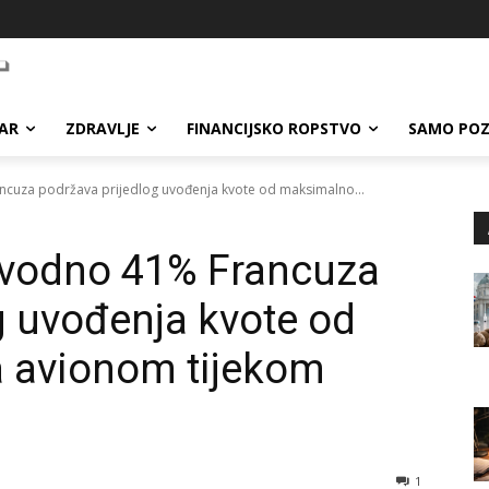
AR
ZDRAVLJE
FINANCIJSKO ROPSTVO
SAMO POZ
ancuza podržava prijedlog uvođenja kvote od maksimalno...
navodno 41% Francuza
g uvođenja kvote od
a avionom tijekom
1