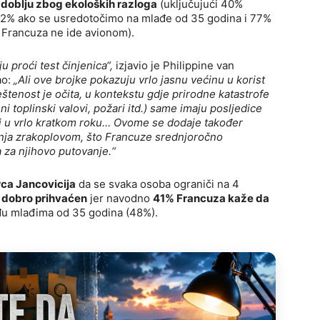
zdoblju zbog ekoloških razloga
(uključujući 40%
72% ako se usredotočimo na mlađe od 35 godina i 77%
h Francuza ne ide avionom).
 proći test činjenica“,
izjavio je Philippine van
ao:
„Ali ove brojke pokazuju vrlo jasnu većinu u korist
štenost je očita, u kontekstu gdje prirodne katastrofe
 toplinski valovi, požari itd.) same imaju posljedice
iji u vrlo kratkom roku… Ovome se dodaje također
vanja zrakoplovom, što Francuze srednjoročno
za njihovo putovanje.“
rca Jancovicija
da se svaka osoba ograniči na 4
je dobro prihvaćen
jer navodno
41% Francuza kaže da
đu mlađima od 35 godina (48%).