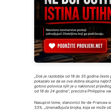
„Dok je razdoblje od 18 do 35 godina često p
pokazalo se da se ova dobna skupina najbrž
gotovo polovica njih je u naklonost prijedl
od 18 do 24 godine“,
precizira Philippine va
Nasuprot tome, stanovnici Ile-de-Francea s
33%.
„Iznenađujuća brojka, koja se može ob