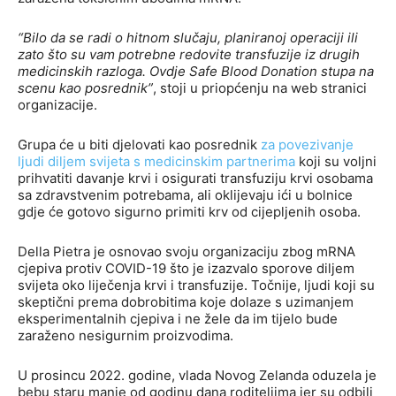
“Bilo da se radi o hitnom slučaju, planiranoj operaciji ili
zato što su vam potrebne redovite transfuzije iz drugih
medicinskih razloga. Ovdje Safe Blood Donation stupa na
scenu kao posrednik”
, stoji u priopćenju na web stranici
organizacije.
Grupa će u biti djelovati kao posrednik
za povezivanje
ljudi diljem svijeta s medicinskim partnerima
koji su voljni
prihvatiti davanje krvi i osigurati transfuziju krvi osobama
sa zdravstvenim potrebama, ali oklijevaju ići u bolnice
gdje će gotovo sigurno primiti krv od cijepljenih osoba.
Della Pietra je osnovao svoju organizaciju zbog mRNA
cjepiva protiv COVID-19 što je izazvalo sporove diljem
svijeta oko liječenja krvi i transfuzije. Točnije, ljudi koji su
skeptični prema dobrobitima koje dolaze s uzimanjem
eksperimentalnih cjepiva i ne žele da im tijelo bude
zaraženo nesigurnim proizvodima.
U prosincu 2022. godine, vlada Novog Zelanda oduzela je
bebu staru manje od godinu dana roditeljima jer su odbili