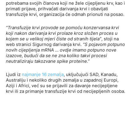
potrebama svojih članova koji ne žele cijepljenu krv, kao i
primati prijave, prihvaćati darivanja krvi i obavljati
transfuzije krvi, organizacija će odmah prionuti na posao.
“Transfuzije krvi provode se pomoću konzervansa krvi
koji nakon darivanja krvi prolaze kroz složen proces u
kojem se u velikoj mjeri čiste od stranih tijela”
, stoji na
web stranici Sigurnog darivanja krvi.
“S pojavom potpuno
novih cijepljenja mRNA … ovdje imamo potpuno nove
izazove, budući da se ne zna koliko takvi procesi
neutraliziraju takozvane spike proteine.”
Ljudi iz
najmanje 16 zemalja
, uključujući SAD, Kanadu,
Australiju i nekoliko drugih zemalja u zapadnoj Europi,
Aziji i Africi, već su se prijavili za davanje necijepljene
krvi ili za primanje transfuzije krvi od necijepljenih osoba.