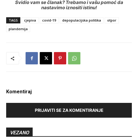
Svidio vam se članak? Trebamo i vašu pomoć da
nastavimo iznositi istinu!
TAGS
cjepiva
covid-19
depopulacijska politika
otpor
plandemija
Komentiraj
PRIJAVITI SE ZA KOMENTIRANJE
VEZANO