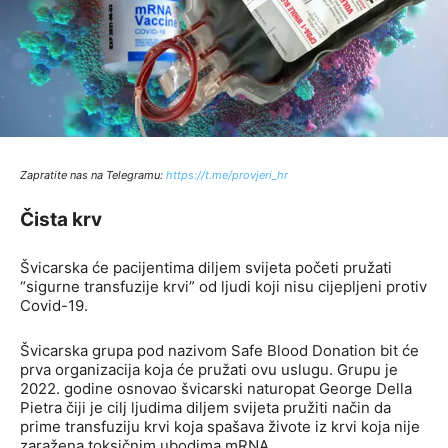
Zapratite nas na Telegramu:
http
s://t.me/provjeri_hr
Čista krv
Švicarska će pacijentima diljem svijeta početi pružati
“sigurne transfuzije krvi” od ljudi koji nisu cijepljeni protiv
Covid-19.
Švicarska grupa pod nazivom Safe Blood Donation bit će
prva organizacija koja će pružati ovu uslugu. Grupu je
2022. godine osnovao švicarski naturopat George Della
Pietra čiji je cilj ljudima diljem svijeta pružiti način da
prime transfuziju krvi koja spašava živote iz krvi koja nije
zaražena toksičnim ubodima mRNA.