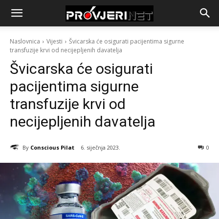
Naslovnica
Vijesti
Švicarska će osigurati pacijentima sigurne
transfuzije krvi od necijepljenih davatelja
Švicarska će osigurati
pacijentima sigurne
transfuzije krvi od
necijepljenih davatelja
By
Conscious Pilat
6. siječnja 2023.
0