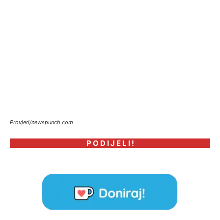
Provjeri/newspunch.com
P O D I J E L I !