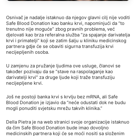
Osnivač je nadalje istaknuo da njegov glavni cilj nije voditi
Safe Blood Donation kao banku krvi, napominjući da “to
trenutno nije moguće” zbog pravnih problema, već
djelovati kao brza referalna služba “za spajanje darivatelja
krvi i primatelji” koji se zatim šalju u kliniku medicinskog
partnera gdje će se obaviti sigurna transfuzija krvi
necijepljenih osoba.
U zamjenu za pružanje ljudima ove usluge, članovi se
također pozivaju da se “stave na raspolaganje kao
darivatelji krvi” za druge ljude koji traže transfuziju
necijepljene krvi.
Još ne postoji banka krvi s krvlju bez mRNA, ali Safe
Blood Donation je izjavio da “neće odustati dok ne budu
mogli ponuditi svjetsku mrežu takvih klinika.”
Della Pietra je na web stranici svoje organizacije istaknuo
da čim Safe Blood Donation bude imao dovoljno
medicinskih partnera koji će se moći nositi sa složenim