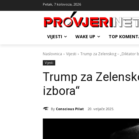
Petak, 7 kolovoza, 2026
VIJESTI
WAKE UP
TOP KOMENT
Naslovnica
Vijesti
Trump za Zelenskog – „Diktator b
Vijesti
Trump za Zelensko
izbora“
By
Conscious Pilat
20. veljače 2025.