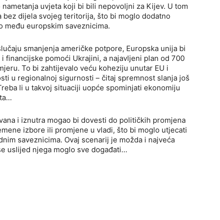
 nametanja uvjeta koji bi bili nepovoljni za Kijev. U tom
a bez dijela svojeg teritorija, što bi moglo dodatno
stvo među europskim saveznicima.
slučaju smanjenja američke potpore, Europska unija bi
 financijske pomoći Ukrajini, a najavljeni plan od 700
mjeru. To bi zahtijevalo veću koheziju unutar EU i
 u regionalnoj sigurnosti – čitaj spremnost slanja još
Treba li u takvoj situaciji uopće spominjati ekonomiju
ata…
izvana i iznutra mogao bi dovesti do političkih promjena
mene izbore ili promjene u vladi, što bi moglo utjecati
dnim saveznicima. Ovaj scenarij je možda i najveća
 se uslijed njega moglo sve događati…