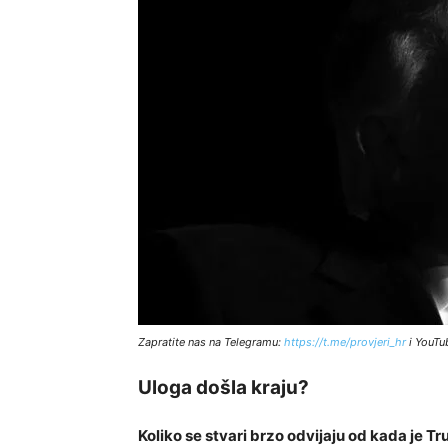
Zapratite nas na Telegramu:
http
s://t.me/provjeri_hr
i YouTu
Uloga došla kraju?
Koliko se stvari brzo odvijaju od kada je 