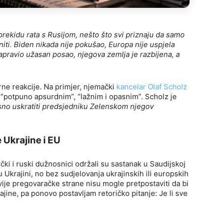
kidu rata s Rusijom, nešto što svi priznaju da samo
ti. Biden nikada nije pokušao, Europa nije uspjela
 napravio užasan posao, njegova zemlja je razbijena, a
rne reakcije. Na primjer, njemački
kancelar Olaf Scholz
 “potpuno apsurdnim”, “lažnim i opasnim”. Scholz je
sno uskratiti predsjedniku Zelenskom njegov
 Ukrajine i EU
ki i ruski dužnosnici održali su sastanak u Saudijskoj
u Ukrajini, no bez sudjelovanja ukrajinskih ili europskih
vije pregovaračke strane nisu mogle pretpostaviti da bi
jine, pa ponovo postavljam retoričko pitanje: Je li sve