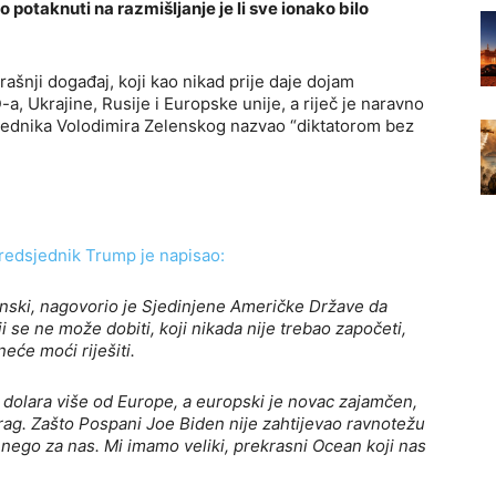
potaknuti na razmišljanje je li sve ionako bilo
rašnji događaj, koji kao nikad prije daje dojam
 Ukrajine, Rusije i Europske unije, a riječ je naravno
sjednika Volodimira Zelenskog nazvao “diktatorom bez
redsjednik Trump je napisao:
nski, nagovorio je Sjedinjene Američke Države da
ji se ne može dobiti, koji nikada nije trebao započeti,
eće moći riješiti.
i dolara više od Europe, a europski je novac zajamčen,
rag. Zašto Pospani Joe Biden nije zahtijevao ravnotežu
 nego za nas. Mi imamo veliki, prekrasni Ocean koji nas