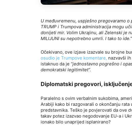
U međuvremenu, uspješno pregovaramo o pre
TRUMP i Trumpova administracija mogu učini
donijeti mir. Volim Ukrajinu, ali Zelenski je
MILIJUNI su nepotrebno umrli. I tako to ide.”
Očekivano, ove izjave izazvale su brojne bu
osudio je Trumpove komentare,
nazvavši ih
istaknuo da je
“jednostavno pogrešno i opa
demokratski legitimitet”.
Diplomatski pregovori, isključenje
Paralelno s ovim verbalnim sukobima, američ
Arabiji kako bi razgovarali o okončanju rata 
predstavnika. Teško je povjerovati da ove d
takav potez izazvao negodovanje EU-a i Ukra
ionako bilo unaprijed isplanirano?