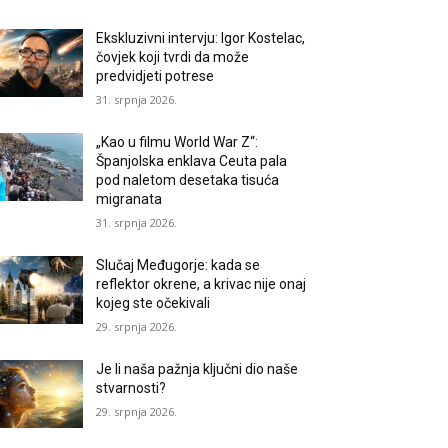
Ekskluzivni intervju: Igor Kostelac,
čovjek koji tvrdi da može
predvidjeti potrese
31. srpnja 2026.
„Kao u filmu World War Z“:
Španjolska enklava Ceuta pala
pod naletom desetaka tisuća
migranata
31. srpnja 2026.
Slučaj Međugorje: kada se
reflektor okrene, a krivac nije onaj
kojeg ste očekivali
29. srpnja 2026.
Je li naša pažnja ključni dio naše
stvarnosti?
29. srpnja 2026.