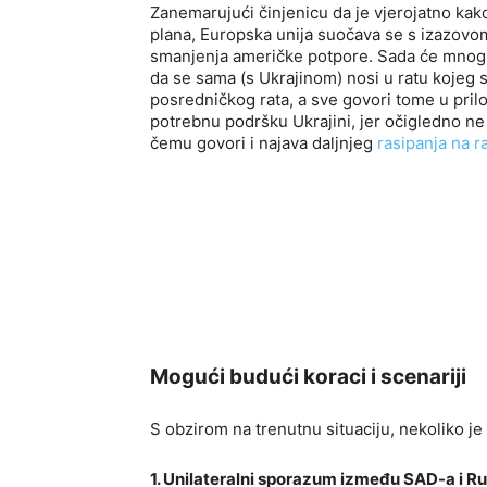
Zanemarujući činjenicu da je vjerojatno kak
plana, Europska unija suočava se s izazovom
smanjenja američke potpore. Sada će mnogi re
da se sama (s Ukrajinom) nosi u ratu kojeg
posredničkog rata, a sve govori tome u prilog
potrebnu podršku Ukrajini, jer očigledno n
čemu govori i najava daljnjeg
rasipanja na r
Mogući budući koraci i scenariji
S obzirom na trenutnu situaciju, nekoliko j
1. Unilateralni sporazum između SAD-a i Ru