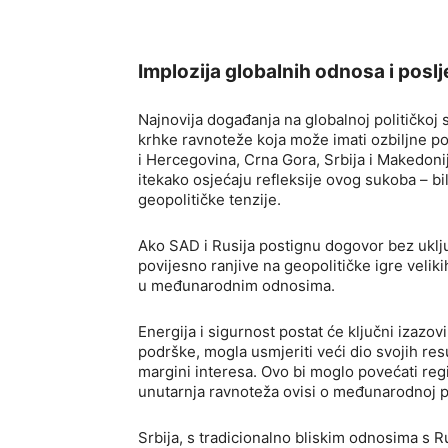
Implozija globalnih odnosa i posl
Najnovija događanja na globalnoj političkoj s
krhke ravnoteže koja može imati ozbiljne po
i Hercegovina, Crna Gora, Srbija i Makedonij
itekako osjećaju refleksije ovog sukoba – b
geopolitičke tenzije.
Ako SAD i Rusija postignu dogovor bez uključ
povijesno ranjive na geopolitičke igre velikih
u međunarodnim odnosima.
Energija i sigurnost postat će ključni izazov
podrške, mogla usmjeriti veći dio svojih re
margini interesa. Ovo bi moglo povećati reg
unutarnja ravnoteža ovisi o međunarodnoj pa
Srbija, s tradicionalno bliskim odnosima s R