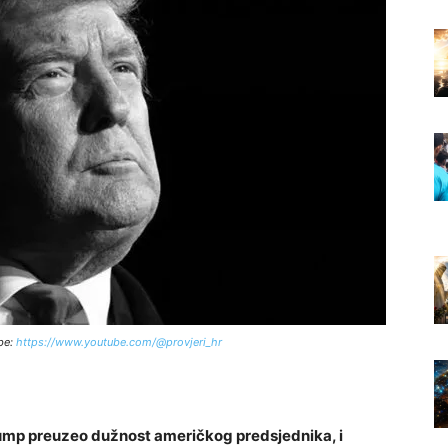
be:
https://www.youtube.com/@provjeri_hr
Trump preuzeo dužnost američkog predsjednika, i