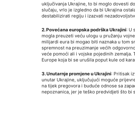
uključivanja Ukrajine, to bi moglo dovesti do
slučaju, vrlo je izgledno da bi Ukrajina ostal
destabilizirati regiju i izazvati nezadovolj
2. Povećana europska podrška Ukrajini
: U 
mogla preuzeti veću ulogu u pružanju vojne i
milijardi eura bi mogao biti naznaka u tom s
spremnost na preuzimanje većih odgovornosti
veće pomoći ali i vojske pojedinih zemalja. 
Europe koja bi se urušila poput kule od kar
3. Unutarnje promjene u Ukrajini
: Pritisak 
unutar Ukrajine, uključujući moguće prijevre
na tijek pregovora i buduće odnose sa zapa
nepoznanica, jer je teško predvidjeti što bi