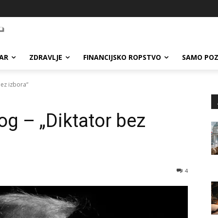
AR
ZDRAVLJE
FINANCIJSKO ROPSTVO
SAMO POZ
ez izbora“
g – „Diktator bez
4