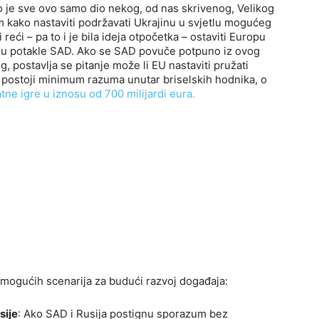
o je sve ovo samo dio nekog, od nas skrivenog, Velikog
 kako nastaviti podržavati Ukrajinu u svjetlu mogućeg
ći – pa to i je bila ideja otpočetka – ostaviti Europu
 su potakle SAD. Ako se SAD povuče potpuno iz ovog
, postavlja se pitanje može li EU nastaviti pružati
e postoji minimum razuma unutar briselskih hodnika, o
atne igre u iznosu od 700 milijardi eura.
e mogućih scenarija za budući razvoj događaja:
sije
: Ako SAD i Rusija postignu sporazum bez