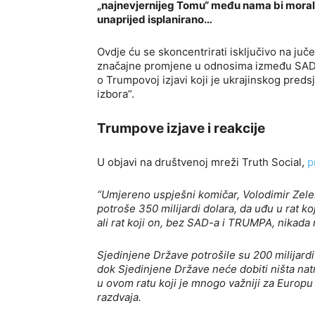
„najnevjernijeg Tomu“ među nama bi moralo 
unaprijed isplanirano…
Ovdje ću se skoncentrirati isključivo na juče
značajne promjene u odnosima između SAD-a,
o Trumpovoj izjavi koji je ukrajinskog pred
izbora”.
Trumpove izjave i reakcije
U objavi na društvenoj mreži Truth Social,
p
“Umjereno uspješni komičar, Volodimir Zele
potroše 350 milijardi dolara, da uđu u rat ko
ali rat koji on, bez SAD-a i TRUMPA, nikada n
Sjedinjene Države potrošile su 200 milijard
dok Sjedinjene Države neće dobiti ništa nat
u ovom ratu koji je mnogo važniji za Europu
razdvaja.