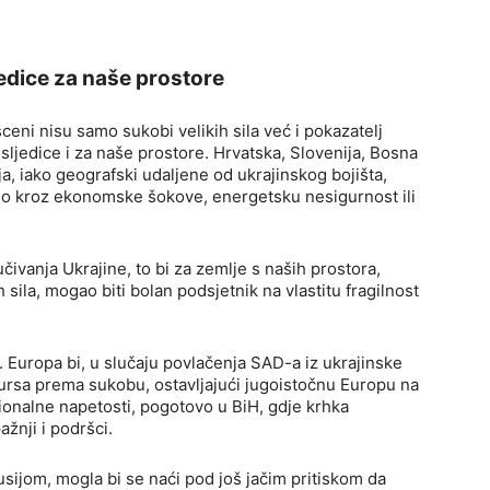
jedice za naše prostore
ceni nisu samo sukobi velikih sila već i pokazatelj
sljedice i za naše prostore. Hrvatska, Slovenija, Bosna
a, iako geografski udaljene od ukrajinskog bojišta,
ilo kroz ekonomske šokove, energetsku nesigurnost ili
ivanja Ukrajine, to bi za zemlje s naših prostora,
 sila, mogao biti bolan podsjetnik na vlastitu fragilnost
i. Europa bi, u slučaju povlačenja SAD-a iz ukrajinske
sursa prema sukobu, ostavljajući jugoistočnu Europu na
ionalne napetosti, pogotovo u BiH, gdje krhka
žnji i podršci.
usijom, mogla bi se naći pod još jačim pritiskom da