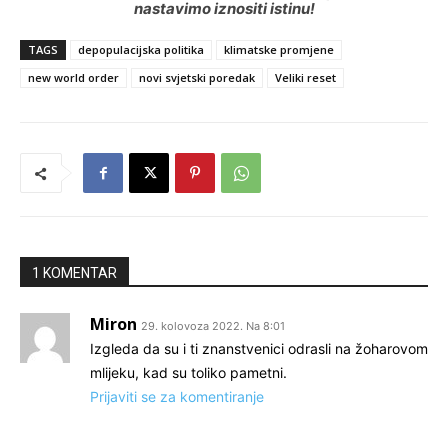
nastavimo iznositi istinu!
TAGS
depopulacijska politika
klimatske promjene
new world order
novi svjetski poredak
Veliki reset
1 KOMENTAR
Miron
29. kolovoza 2022. Na 8:01
Izgleda da su i ti znanstvenici odrasli na žoharovom
mlijeku, kad su toliko pametni.
Prijaviti se za komentiranje