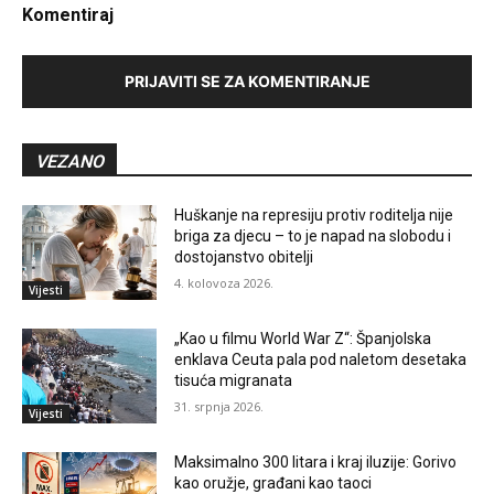
Komentiraj
PRIJAVITI SE ZA KOMENTIRANJE
VEZANO
Huškanje na represiju protiv roditelja nije
briga za djecu – to je napad na slobodu i
dostojanstvo obitelji
4. kolovoza 2026.
Vijesti
„Kao u filmu World War Z“: Španjolska
enklava Ceuta pala pod naletom desetaka
tisuća migranata
31. srpnja 2026.
Vijesti
Maksimalno 300 litara i kraj iluzije: Gorivo
kao oružje, građani kao taoci