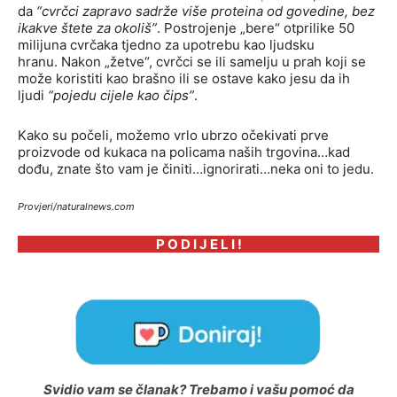
da
“cvrčci zapravo sadrže više proteina od govedine, bez
ikakve štete za okoliš”
. Postrojenje „bere“ otprilike 50
milijuna cvrčaka tjedno za upotrebu kao ljudsku
hranu. Nakon „žetve“, cvrčci se ili samelju u prah koji se
može koristiti kao brašno ili se ostave kako jesu da ih
ljudi
“pojedu cijele kao čips”
.
Kako su počeli, možemo vrlo ubrzo očekivati prve
proizvode od kukaca na policama naših trgovina…kad
dođu, znate što vam je činiti…ignorirati…neka oni to jedu.
Provjeri/naturalnews.com
P O D I J E L I !
Svidio vam se članak? Trebamo i vašu pomoć da