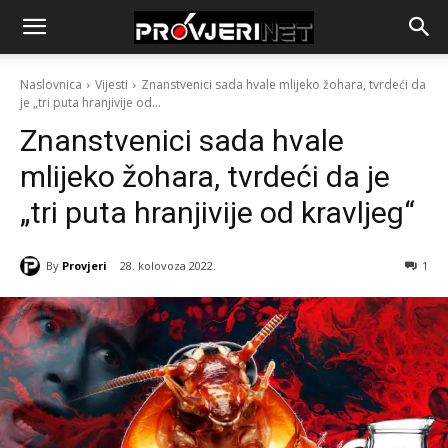
Naslovnica
Vijesti
Znanstvenici sada hvale mlijeko žohara, tvrdeći da
je „tri puta hranjivije od...
Znanstvenici sada hvale
mlijeko žohara, tvrdeći da je
„tri puta hranjivije od kravljeg“
By
Provjeri
28. kolovoza 2022.
1