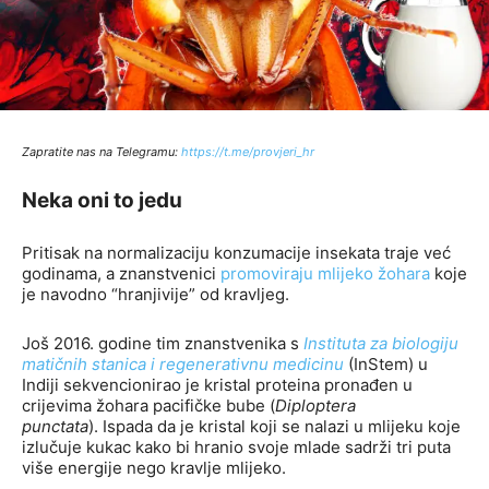
Zapratite nas na Telegramu:
http
s://t.me/provjeri_hr
Neka oni to jedu
Pritisak na normalizaciju konzumacije insekata traje već
godinama, a znanstvenici
promoviraju mlijeko žohara
koje
je navodno “hranjivije” od kravljeg.
Još 2016. godine tim znanstvenika s
Instituta za biologiju
matičnih stanica i regenerativnu medicinu
(InStem) u
Indiji sekvencionirao je kristal proteina pronađen u
crijevima žohara pacifičke bube (
Diploptera
punctata
). Ispada da je kristal koji se nalazi u mlijeku koje
izlučuje kukac kako bi hranio svoje mlade sadrži tri puta
više energije nego kravlje mlijeko.