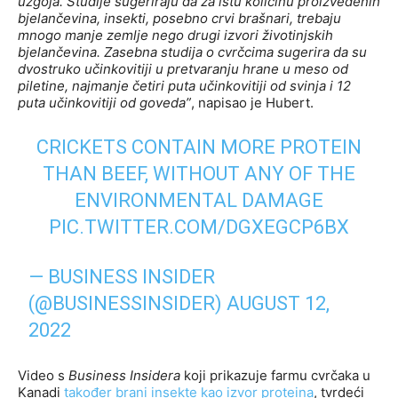
uzgoja. Studije sugeriraju da za istu količinu proizvedenih
bjelančevina, insekti, posebno crvi brašnari, trebaju
mnogo manje zemlje nego drugi izvori životinjskih
bjelančevina. Zasebna studija o cvrčcima sugerira da su
dvostruko učinkovitiji u pretvaranju hrane u meso od
piletine, najmanje četiri puta učinkovitiji od svinja i 12
puta učinkovitiji od goveda”
, napisao je Hubert.
CRICKETS CONTAIN MORE PROTEIN
THAN BEEF, WITHOUT ANY OF THE
ENVIRONMENTAL DAMAGE
PIC.TWITTER.COM/DGXEGCP6BX
— BUSINESS INSIDER
(@BUSINESSINSIDER)
AUGUST 12,
2022
Video s
Business Insidera
koji prikazuje farmu cvrčaka u
Kanadi
također brani insekte kao izvor proteina
, tvrdeći