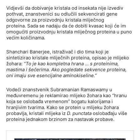
Vidjevši da dobivanje kristala od insekata nije izvediv
pothvat, znanstvenici su odlučili sekvencirati gene
odgovorne za proizvodnju kristala mliječnog
proteina. Sada se nadaju da će dobiti kvasac koji će im
omogućiti proizvodnju kristala mliječnog proteina u puno
većim količinama.
Shanchari Banerjee, istraživač i dio tima koji je
sintetizirao kristale mliječnih proteina, opisao je mlijeko
žohara:
“To je kao kompletna hrana … s proteinima,
mastima i šećerima. Ako pogledate sekvence proteina,
oni imaju sve esencijalne aminokiseline.”
Vodeći znanstvenik Subramanian Ramaswamy u
međuvremenu je reklamirao mlijeko žohara kao “hranu
koja se oslobađa vremenom” bogatu kalorijama i
hranjivim tvarima. Kako se protein u mlijeku žohara
probavlja, kristali mlijeka iz
D. punctata
oslobađaju više
proteina jednakom brzinom za nastavak probave.