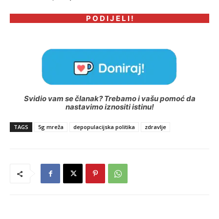
P O D I J E L I !
Svidio vam se članak? Trebamo i vašu pomoć da
nastavimo iznositi istinu!
TAGS
5g mreža
depopulacijska politika
zdravlje