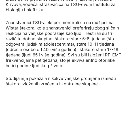
Krivova, vodeća istraživačica na TSU-ovom Institutu za
biologiju i biofiziku.
Znanstvenici TSU-a eksperimentirali su na mužjacima
Wistar štakora, koje znanstvenici preferiraju zbog sličnih
reakcija na vanjske podražaje kao ljudi. Testirali su tri
različite dobne skupine: štakore stare 5-6 tjedana (što
odgovara ljudskim adolescentima), stare 10-11 tjedana
(odrasle osobe od 40 i više godina) i štakore stare 17-18
tjedana (ljudi 65 i više godina). Svi su bili izloženi RF-EMF
frekvencijama pet tjedana, što je ekvivalentno otprilike
četiri godine ljudskog života.
Studija nije pokazala nikakve vanjske promjene između
štakora izloženih zračenju i kontrolne skupine.