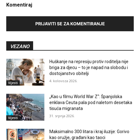
Komentiraj
PRIJAVITI SE ZA KOMENTIRANJE
VEZANO
Huškanje na represiju protiv roditelja nije
briga za djecu – to je napad na slobodu i
dostojanstvo obitelji
4. kolovoza 2026.
Vijesti
„Kao u filmu World War Z“: Španjolska
enklava Ceuta pala pod naletom desetaka
tisuća migranata
31. srpnja 2026.
Vijesti
Maksimalno 300 litara i kraj iluzije: Gorivo
kao oružje, građani kao taoci