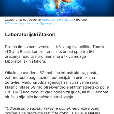
Zapratite nas na Telegramu:
http
s://t.me/provjeri_hr
i YouTube:
https://www.youtube.com/@provjeri_hr
Laboratorijski štakori
Prema timu znanstvenika s državnog sveučilišta Tomsk
(TSU) u Rusiji, kontrolirana izloženost spektru 5G
zračenja rezultira promjenama u tkivu mozga
laboratorijskih štakora.
Otkako je uvedena 5G mobilna infrastruktura, postoji
zabrinutost zbog njezinih potencijalnih učinaka na
zdravlje. Međunarodna agencija za istraživanje raka
klasificirala je 5G radiofrekventno elektromagnetsko polje
(RF-EMF) kao mogući karcinogen za ljude, ali ni u jednom
slučaju nije bilo konačnog istraživanja.
“Odlučili smo saznati kakav je učinak neionizirajućeg
zračenja na glodavce različite dobi”,
izjavila je Natalia