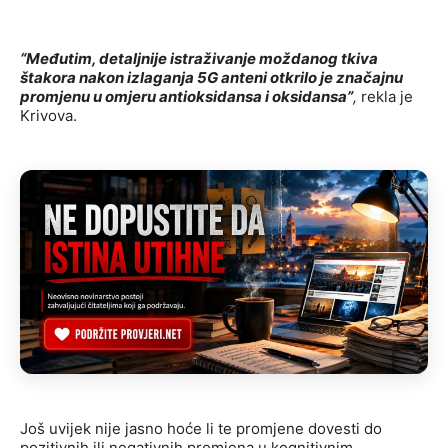
“Međutim, detaljnije istraživanje moždanog tkiva
štakora nakon izlaganja 5G anteni otkrilo je značajnu
promjenu u omjeru antioksidansa i oksidansa”
,
rekla je
Krivova.
Još uvijek nije jasno hoće li te promjene dovesti do
pozitivnih ili negativnih promjena u kognitivnim