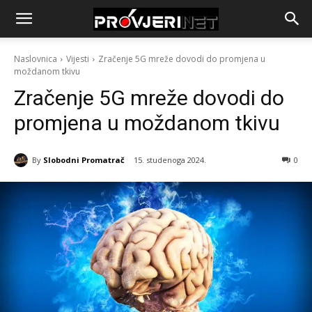
Naslovnica
Vijesti
Zračenje 5G mreže dovodi do promjena u
moždanom tkivu
Zračenje 5G mreže dovodi do
promjena u moždanom tkivu
By
Slobodni Promatrač
15. studenoga 2024.
0