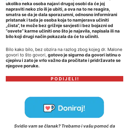
ukoliko neka osoba najavi drugoj osobi da će joj
napraviti neko zlo ili je ubiti, a ova na to ne reagira,
smatra se da je dala sporazumni, odnosno informirani
pristanak i tada je osoba koja to namjerava učiniti
„čista“, te može bez grižnje savjesti i bez bojazni od
“osvete” karme učiniti ono što je najavila, napisala ili na
bilo koji drugi način pokazala da će to učiniti.
Bilo kako bilo, bez obzira na razlog zbog kojeg dr. Malone
govori to što govori,
gotovo je sigurno da govori istinu o
cjepivu i zato je vrlo važno da pročitate i pridržavate se
njegove poruke.
P O D I J E L I !
Svidio vam se članak? Trebamo i vašu pomoć da