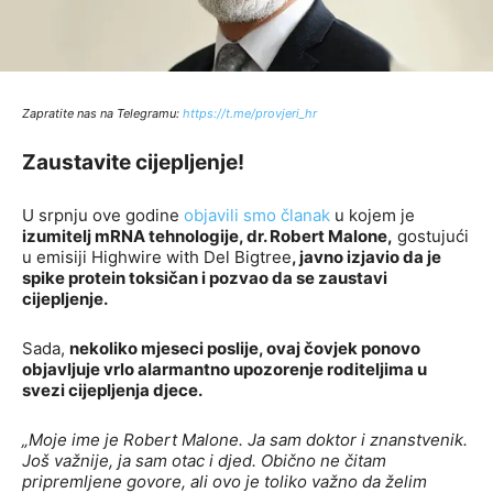
Zapratite nas na Telegramu:
https://t.me/provjeri_hr
Zaustavite cijepljenje!
U srpnju ove godine
objavili smo članak
u kojem je
izumitelj mRNA tehnologije, dr. Robert Malone,
gostujući
u emisiji Highwire with Del Bigtree
, javno izjavio da je
spike protein toksičan i pozvao da se zaustavi
cijepljenje.
Sada,
nekoliko mjeseci poslije, ovaj čovjek ponovo
objavljuje vrlo alarmantno upozorenje roditeljima u
svezi cijepljenja djece.
„Moje ime je Robert Malone. Ja sam doktor i znanstvenik.
Još važnije, ja sam otac i djed. Obično ne čitam
pripremljene govore, ali ovo je toliko važno da želim