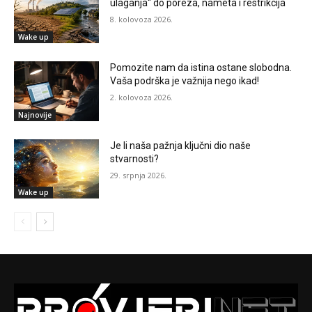
ulaganja“ do poreza, nameta i restrikcija
8. kolovoza 2026.
Wake up
Pomozite nam da istina ostane slobodna.
Vaša podrška je važnija nego ikad!
2. kolovoza 2026.
Najnovije
Je li naša pažnja ključni dio naše
stvarnosti?
29. srpnja 2026.
Wake up