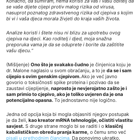
Konačno, da sumiram, nema koristi za vas i vašu obitelj da
se vaše dijete cijepi protiv malog rizika od virusa,
nasuprot poznatog zdravstvenog rizika od cjepiva s kojim
bi vi i vaša djeca morala živjeti do kraja vaših života.
Analize koristi i štete nisu ni blizu za upotrebu ovog
cjepiva na djeci. Kao roditelj i djed, moja snažna
preporuka vama je da se oduprete i borite da zaštitite
vašu djecu.“
(Mišljenje)
Ono što je svakako čudno
je činjenica koju je
dr. Malone naglasio u svom obraćanju, a to je
da se i sam
cijepio s ovim genskim cjepivom.
Ako je već javno
govorio o toksičnosti spike proteina i pozivao da se
zaustavi cijepljenje,
naprosto je nevjerojatno zašto je i
sam primio to cjepivo, ako je toliko uvjeren da je ona
potencijalno opasna.
To jednostavno nije logično.
Jedna od opcija koja bi mogla objasniti njegov postupak
je da želi,
kao kreator mRNA tehnologije, očistiti vlastitu
savjest.
S druge strane moglo bi se raditi i o
klasičnj
kabalističkom obredu pranja karme,
o čemu smo već
pisali u prethodnim člancima.
Da ponovimo ukratko,