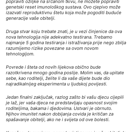
popraviti ožiljke na srčanom tkivu, ne možete popraviti
genetski reset imunološkog sustava. Ovo cjepivo može
izazvati reproduktivnu štetu koja može pogoditi buduće
generacije vaše obitelji.
Druga stvar koju trebate znati, je u vezi činjenice da ova
nova tehnologija nije adekvatno testirana. Trebamo
najmanje 5 godina testiranja i istraživanja prije nego zbilja
razumijemo rizike povezane sa ovom novom
tehnologijom.
Povrede i šteta od novih lijekova obično bude
razotkrivena mnogo godina poslije. Molim vas, da upitate
sebe, kao roditelji, želite li da vaše dijete bude dio
najradikalnijeg eksperimenta u ljudskoj povijesti.
Jedan finalni zaključak, razlog zašto bi vašu djecu cijepili
je laž, jer vaša djeca ne predstavljaju opasnost svojim
roditeljima, bakama i djedovima. Ustvari je obrnuto.
Njihov imunitet nakon dobijanja covida je kritičan za
spašavanje obitelji, ako ne i svijeta od ove bolesti.