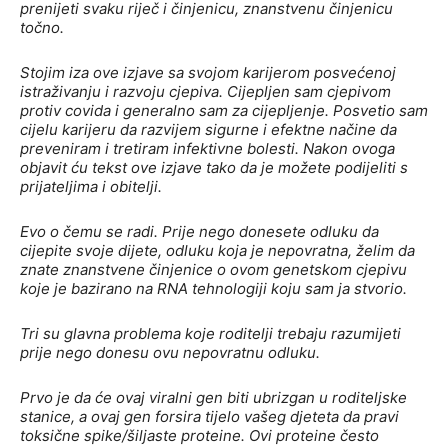
prenijeti svaku riječ i činjenicu, znanstvenu činjenicu
točno.
Stojim iza ove izjave sa svojom karijerom posvećenoj
istraživanju i razvoju cjepiva. Cijepljen sam cjepivom
protiv covida i generalno sam za cijepljenje. Posvetio sam
cijelu karijeru da razvijem sigurne i efektne načine da
preveniram i tretiram infektivne bolesti. Nakon ovoga
objavit ću tekst ove izjave tako da je možete podijeliti s
prijateljima i obitelji.
Evo o čemu se radi. Prije nego donesete odluku da
cijepite svoje dijete, odluku koja je nepovratna, želim da
znate znanstvene činjenice o ovom genetskom cjepivu
koje je bazirano na RNA tehnologiji koju sam ja stvorio.
Tri su glavna problema koje roditelji trebaju razumijeti
prije nego donesu ovu nepovratnu odluku.
Prvo je da će ovaj viralni gen biti ubrizgan u roditeljske
stanice, a ovaj gen forsira tijelo vašeg djeteta da pravi
toksične spike/šiljaste proteine. Ovi proteine često