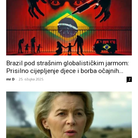
Brazil pod strašnim globalističkim jarmom:
Prisilno cijepljenje djece i borba očajnih...
mr D
-
25. ožujka 2025.
2