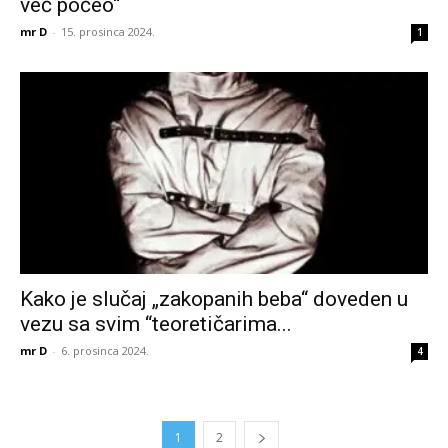
već počeo“
mr D
-
15. prosinca 2024.
1
Kako je slučaj „zakopanih beba“ doveden u
vezu sa svim “teoretičarima...
mr D
-
6. prosinca 2024.
4
1
2