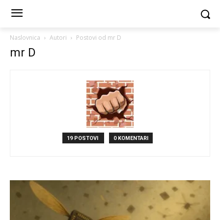
Naslovnica
Autori
Postovi od mr D
mr D
19 POSTOVI
0 KOMENTARI