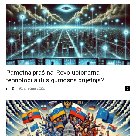
Pametna prašina: Revolucionarna
tehnologija ili sigurnosna prijetnja?
mr D
-
20. siječnja 2025.
0