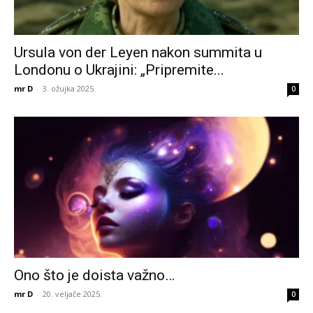
Ursula von der Leyen nakon summita u
Londonu o Ukrajini: „Pripremite...
mr D
-
3. ožujka 2025.
0
Ono što je doista važno…
mr D
-
20. veljače 2025.
0