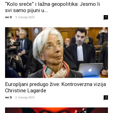
“Kolo sreće” i lažna geopolitika: Jesmo li
svi samo pijuni u...
mr D
-
3. travnja 2025.
1
Europljani predugo žive: Kontroverzna vizija
Christine Lagarde
mr D
-
2. travnja 2025.
2