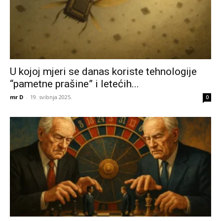
U kojoj mjeri se danas koriste tehnologije
“pametne prašine” i letećih...
mr D
-
19. svibnja 2025.
0