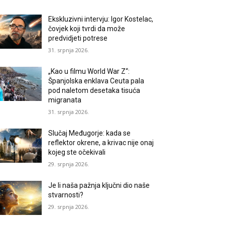
Ekskluzivni intervju: Igor Kostelac,
čovjek koji tvrdi da može
predvidjeti potrese
31. srpnja 2026.
„Kao u filmu World War Z“:
Španjolska enklava Ceuta pala
pod naletom desetaka tisuća
migranata
31. srpnja 2026.
Slučaj Međugorje: kada se
reflektor okrene, a krivac nije onaj
kojeg ste očekivali
29. srpnja 2026.
Je li naša pažnja ključni dio naše
stvarnosti?
29. srpnja 2026.