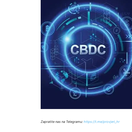
Zapratite nas na Telegramu:
http
s://t.me/provjeri_hr