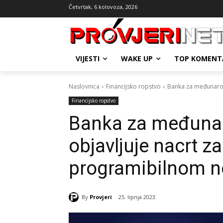
Četvrtak, 6 kolovoza, 2026
VIJESTI
WAKE UP
TOP KOMENT
Naslovnica
Financijsko ropstvo
Banka za međunarod
Financijsko ropstvo
Banka za međuna
objavljuje nacrt 
programibilnom 
By
Provjeri
25. lipnja 2023.