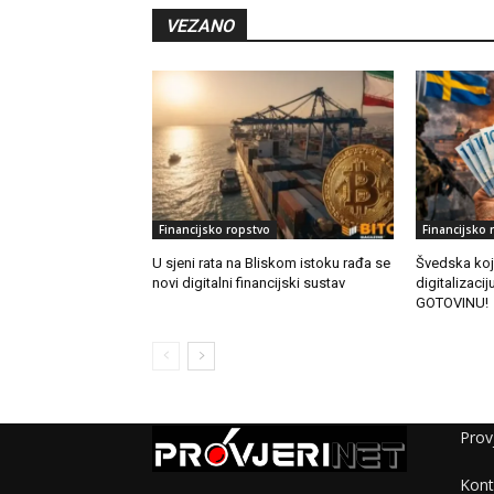
VEZANO
Financijsko ropstvo
Financijsko 
U sjeni rata na Bliskom istoku rađa se
Švedska koj
novi digitalni financijski sustav
digitalizac
GOTOVINU!
Provj
Kont