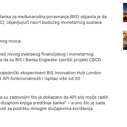
 Banka za međunarodna poravnanja (BIS) objavila je da
DC), objavljujući nacrt budućeg monetarnog sustava
lnog novca.
emelj novog svjetskog financijskog i monetarnog
ća da su BIS i Banka Engleske završili projekt CBCD.
o zajednički eksperiment BIS Innovation Hub London
 API funkcionalnosti i ispitao više od 30
da su zadovoljni što je dokazano da API sloj može raditi
i dizajnom knjiga središnje banke” – a ono što je sada
osti za podršku mnogim slučajevima korištenja.