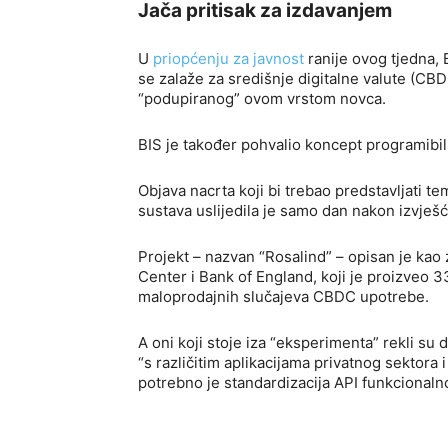
Jača pritisak za izdavanjem
U
priopćenju za javnost
ranije ovog tjedna,
se zalaže za središnje digitalne valute (CB
“podupiranog” ovom vrstom novca.
BIS je također pohvalio koncept programibi
Objava nacrta koji bi trebao predstavljati t
sustava uslijedila je samo dan nakon izvješ
Projekt – nazvan “Rosalind” – opisan je ka
Center i Bank of England, koji je proizveo 33
maloprodajnih slučajeva CBDC upotrebe.
A oni koji stoje iza “eksperimenta” rekli su 
“s različitim aplikacijama privatnog sektora 
potrebno je standardizacija API funkcionaln