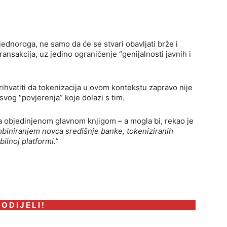
i jednoroga, ne samo da će se stvari obavljati brže i
ransakcija, uz jedino ograničenje “genijalnosti javnih i
ihvatiti da tokenizacija u ovom kontekstu zapravo nije
vog “povjerenja” koje dolazi s tim.
a objedinjenom glavnom knjigom – a mogla bi, rekao je
mbiniranjem novca središnje banke, tokeniziranih
ilnoj platformi.”
 O D I J E L I !