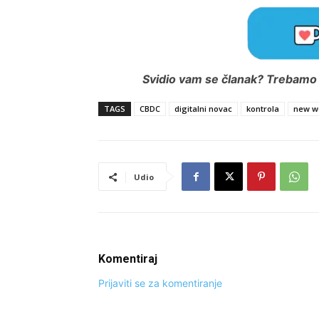
Svidio vam se članak? Trebamo i
TAGS
CBDC
digitalni novac
kontrola
new w
Udio
Komentiraj
Prijaviti se za komentiranje