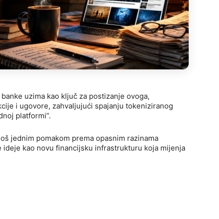
 banke uzima kao ključ za postizanje ovoga,
cije i ugovore, zahvaljujući spajanju tokeniziranog
noj platformi”.
i još jednim pomakom prema opasnim razinama
e ideje kao novu financijsku infrastrukturu koja mijenja