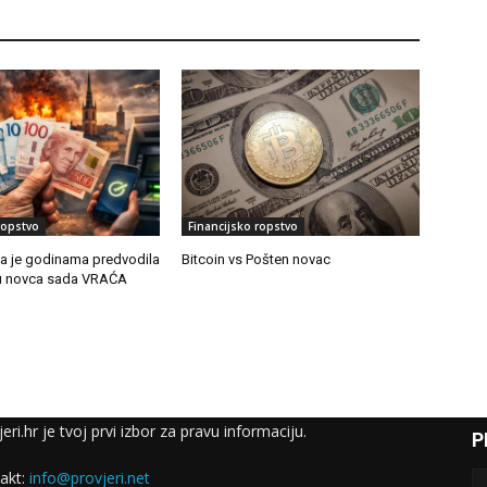
ropstvo
Financijsko ropstvo
a je godinama predvodila
Bitcoin vs Pošten novac
iju novca sada VRAĆA
eri.hr je tvoj prvi izbor za pravu informaciju.
P
akt:
info@provjeri.net