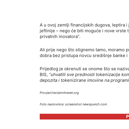
A u ovoj zemlji financijskih dugova, leptira 
jeftinije – nego će biti moguće i nove vrste t
privatnih inovatora”.
Ali prije nego što stignemo tamo, moramo pr
dobra bez pristupa novcu središnje banke i s
Prijedlog je okrenuti se onome što se naziv
BIS,
“uhvatiti sve prednosti tokenizacije ko
depozita i tokenizirane imovine na programib
Provjeri/reclaimthenet.org
Foto naslovnice: screenshot newspunch.com
P