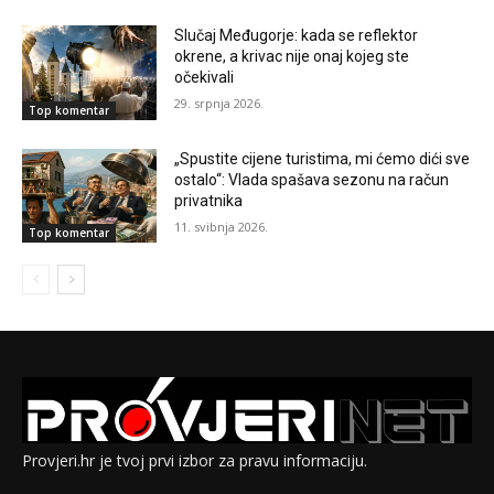
Slučaj Međugorje: kada se reflektor
okrene, a krivac nije onaj kojeg ste
očekivali
29. srpnja 2026.
Top komentar
„Spustite cijene turistima, mi ćemo dići sve
ostalo“: Vlada spašava sezonu na račun
privatnika
11. svibnja 2026.
Top komentar
Provjeri.hr je tvoj prvi izbor za pravu informaciju.