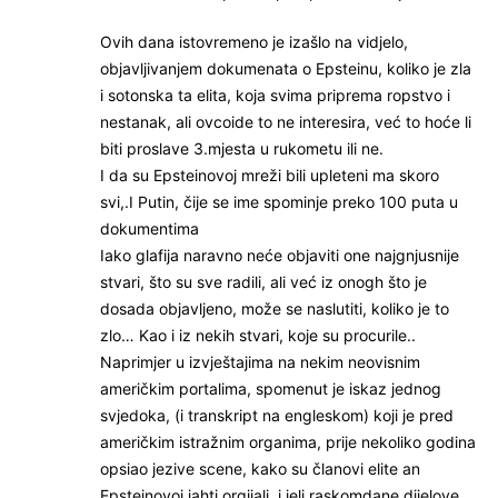
Ovih dana istovremeno je izašlo na vidjelo,
objavljivanjem dokumenata o Epsteinu, koliko je zla
i sotonska ta elita, koja svima priprema ropstvo i
nestanak, ali ovcoide to ne interesira, već to hoće li
biti proslave 3.mjesta u rukometu ili ne.
I da su Epsteinovoj mreži bili upleteni ma skoro
svi,.I Putin, čije se ime spominje preko 100 puta u
dokumentima
Iako glafija naravno neće objaviti one najgnjusnije
stvari, što su sve radili, ali već iz onogh što je
dosada objavljeno, može se naslutiti, koliko je to
zlo… Kao i iz nekih stvari, koje su procurile..
Naprimjer u izvještajima na nekim neovisnim
američkim portalima, spomenut je iskaz jednog
svjedoka, (i transkript na engleskom) koji je pred
američkim istražnim organima, prije nekoliko godina
opsiao jezive scene, kako su članovi elite an
Epsteinovoj jahti orgijali, i jeli raskomdane dijelove