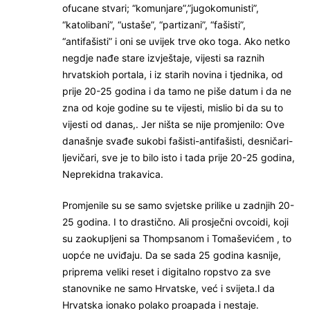
ofucane stvari; “komunjare”,”jugokomunisti”,
“katolibani”, “ustaše”, “partizani”, “fašisti”,
“antifašisti” i oni se uvijek trve oko toga. Ako netko
negdje nađe stare izvještaje, vijesti sa raznih
hrvatskioh portala, i iz starih novina i tjednika, od
prije 20-25 godina i da tamo ne piše datum i da ne
zna od koje godine su te vijesti, mislio bi da su to
vijesti od danas,. Jer ništa se nije promjenilo: Ove
današnje svađe sukobi fašisti-antifašisti, desničari-
ljevičari, sve je to bilo isto i tada prije 20-25 godina,
Neprekidna trakavica.
Promjenile su se samo svjetske prilike u zadnjih 20-
25 godina. I to drastično. Ali prosječni ovcoidi, koji
su zaokupljeni sa Thompsanom i Tomaševićem , to
uopće ne uviđaju. Da se sada 25 godina kasnije,
priprema veliki reset i digitalno ropstvo za sve
stanovnike ne samo Hrvatske, već i svijeta.I da
Hrvatska ionako polako proapada i nestaje.