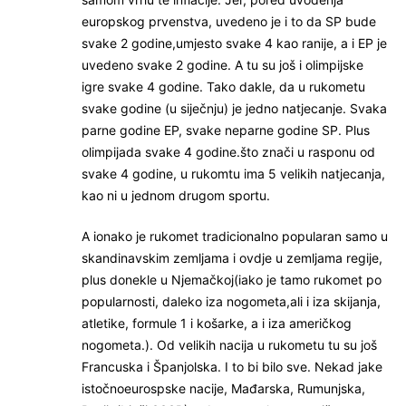
europskog prvenstva, uvedeno je i to da SP bude
svake 2 godine,umjesto svake 4 kao ranije, a i EP je
uvedeno svake 2 godine. A tu su još i olimpijske
igre svake 4 godine. Tako dakle, da u rukometu
svake godine (u siječnju) je jedno natjecanje. Svaka
parne godine EP, svake neparne godine SP. Plus
olimpijada svake 4 godine.što znači u rasponu od
svake 4 godine, u rukomtu ima 5 velikih natjecanja,
kao ni u jednom drugom sportu.
A ionako je rukomet tradicionalno popularan samo u
skandinavskim zemljama i ovdje u zemljama regije,
plus donekle u Njemačkoj(iako je tamo rukomet po
popularnosti, daleko iza nogometa,ali i iza skijanja,
atletike, formule 1 i košarke, a i iza američkog
nogometa.). Od velikih nacija u rukometu tu su još
Francuska i Španjolska. I to bi bilo sve. Nekad jake
istočnoeurospske nacije, Mađarska, Rumunjska,