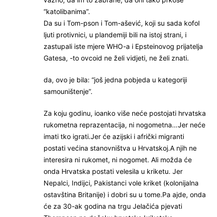
“katolibanima”.
Da su i Tom-pson i Tom-ašević, koji su sada kofol
ljuti protivnici, u plandemiji bili na istoj strani, i
zastupali iste mjere WHO-a i Epsteinovog prijatelja
Gatesa, -to ovcoid ne želi vidjeti, ne želi znati.
da, ovo je bila: “još jedna pobjeda u kategoriji
samouništenje”.
Za koju godinu, ioanko više neće postojati hrvatska
rukometna reprazentacija, ni nogometna…Jer neće
imati tko igrati.Jer će azijski i afrički migranti
postati većina stanovništva u Hrvatskoj.A njih ne
interesira ni rukomet, ni nogomet. Ali možda će
onda Hrvatska postati velesila u kriketu. Jer
Nepalci, Indijci, Pakistanci vole kriket (kolonijalna
ostavština Britanije) i dobri su u tome.Pa ajde, onda
će za 30-ak godina na trgu Jelačića pjevati