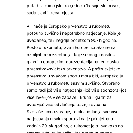
puta bila olimpijski pobjednik i 1x svjetski prvak,
sada slavi i treća mjesta.
Ali inače je Europsko prvenstvo u rukometu
potpuno suvišno i nepotrebno natjecanje. Koje je
uvedeneo, tek negdje početkom 90-ih godina.
Pošto u rukometu, izvan Europe, ionako nema
ozbiljnih reprezentacija, koje se mogu nositi sa
glavnim europskim reprezentacijama, europsko
prvenstvo=svjetsko prvenstvo. A pošto svjetsko
prvenstvo u svakom sportu mora biti, europsko je
prvenstvo u rukometu sasvim suvišno. Stvoreno
samo radi još više natjecanja=još više sponzora=još
više love=još više zabave, “kruha i igara” za
ovce=još više odvlačenja pažnje ovcama.
Sve više umnožavanje, totalna inflacija sve više
natjecaanja u svim sportovima je primjetna u
zadnjih 20-ak godina, a rukomet je tu svakako na
samom vrhu te inflacije. Jer, pored uvođenja