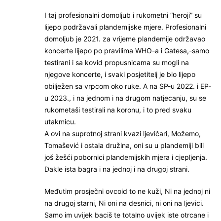
I taj profesionalni domoljub i rukometni “heroji” su
lijepo podržavali plandemijske mjere. Profesionalni
domoljub je 2021. za vrijeme plandemije održavao
koncerte lijepo po pravilima WHO-a i Gatesa,-samo
testirani i sa kovid propusnicama su mogli na
njegove koncerte, i svaki posjetitelj je bio lijepo
obilježen sa vrpcom oko ruke. A na SP-u 2022. i EP-
u 2023., i na jednom i na drugom natjecanju, su se
rukometaši testirali na koronu, i to pred svaku
utakmicu.
A ovi na suprotnoj strani kvazi ljevičari, Možemo,
Tomašević i ostala družina, oni su u plandemiji bili
još žešći pobornici plandemijskih mjera i cjepljenja.
Dakle ista bagra i na jednoj i na drugoj strani.
Međutim prosječni ovcoid to ne kuži, Ni na jednoj ni
na drugoj starni, Ni oni na desnici, ni oni na ljevici.
Samo im uvijek baciš te totalno uvijek iste otrcane i