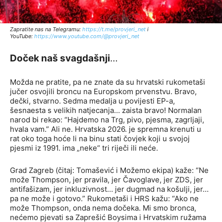
Zapratite nas na Telegramu:
http
s://t.me/provjeri_net
i
YouTube:
https://www.youtube.com/@provjeri_net
Doček naš svagdašnji
…
Možda ne pratite, pa ne znate da su hrvatski rukometaši
jučer osvojili broncu na Europskom prvenstvu. Bravo,
dečki, stvarno. Sedma medalja u povijesti EP-a,
šesnaesta s velikih natjecanja… zaista bravo! Normalan
narod bi rekao: “Hajdemo na Trg, pivo, pjesma, zagrljaji,
hvala vam.” Ali ne. Hrvatska 2026. je spremna krenuti u
rat oko toga hoće li na binu stati čovjek koji u svojoj
pjesmi iz 1991. ima „neke“ tri riječi ili neće.
Grad Zagreb (čitaj: Tomašević i Možemo ekipa) kaže: “Ne
može Thompson, jer pravila, jer Čavoglave, jer ZDS, jer
antifašizam, jer inkluzivnost… jer dugmad na košulji, jer…
pa ne može i gotovo.” Rukometaši i HRS kažu: “Ako ne
može Thompson, onda nema dočeka. Mi smo bronca,
nećemo pjevati sa Zaprešić Boysima i Hrvatskim ružama