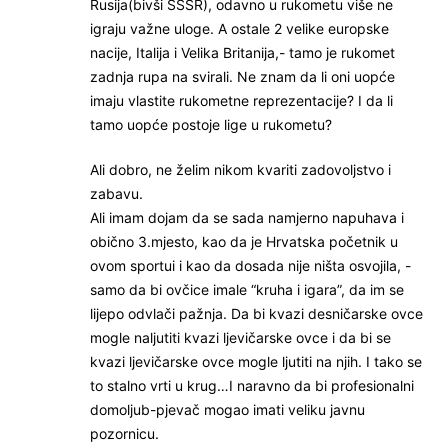
Rusija(bivši SSSR), odavno u rukometu više ne
igraju važne uloge. A ostale 2 velike europske
nacije, Italija i Velika Britanija,- tamo je rukomet
zadnja rupa na svirali. Ne znam da li oni uopće
imaju vlastite rukometne reprezentacije? I da li
tamo uopće postoje lige u rukometu?
Ali dobro, ne želim nikom kvariti zadovoljstvo i
zabavu.
Ali imam dojam da se sada namjerno napuhava i
obično 3.mjesto, kao da je Hrvatska početnik u
ovom sportui i kao da dosada nije ništa osvojila, -
samo da bi ovčice imale “kruha i igara”, da im se
lijepo odvlači pažnja. Da bi kvazi desničarske ovce
mogle naljutiti kvazi ljevičarske ovce i da bi se
kvazi ljevičarske ovce mogle ljutiti na njih. I tako se
to stalno vrti u krug…I naravno da bi profesionalni
domoljub-pjevač mogao imati veliku javnu
pozornicu.