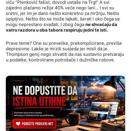
viču “Plenković fašist, dovodi ustaše na Trg!” A svi
zajedno plaćamo režije 40% veće nego lani… I svi su
sretni, jer im je dano nešto konkretno za mržnju. Nešto
opipljivo. Nešto što se može lajkati, šerati i oko čega se
mogu neprestano svađati. I zbog čega
ne shvaćaju da
vatru razdora u oba tabora raspiruju jedni te isti.
Prave teme? One su prevelike, prekomplicirane, previše
depresivne. Lakše je mrziti susjeda jer misli da je
Thompson genij nego shvatiti da nas sustavno pretvaraju
u podatke, kontrolirane potrošače i dužničke robove.