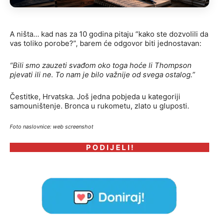
A ništa… kad nas za 10 godina pitaju “kako ste dozvolili da
vas toliko porobe?”, barem će odgovor biti jednostavan:
“Bili smo zauzeti svađom oko toga hoće li Thompson
pjevati ili ne. To nam je bilo važnije od svega ostalog.”
Čestitke, Hrvatska. Još jedna pobjeda u kategoriji
samouništenje. Bronca u rukometu, zlato u gluposti.
Foto naslovnice: web screenshot
P O D I J E L I !