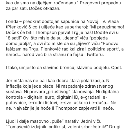
kao da smo na dječjem rođendanu.” Pregovori propadnu
za par sati. Doček otkazan.
I onda – preokret dostojan sapunice na Novoj TV. Vlada
(Plenković & co.) ulijeće kao superheroj: “Mi preuzimamo!
Doček će biti! Thompson pjeva! Trg je naš! Dođite svi u
18 sati!” Ovi što misle da su „desno“ viču “pobjeda
domoljublja”, a ovi što misle da su „lijevo“ viču “Ponovo
fašizam na Trgu, Plenković radikalizira i politizira sport”, a
narod… narod već bira stranu na fejsu i twitteru.
I tako, umjesto da slavimo broncu, slavimo podjelu. Opet.
Jer ništa nas ne pali kao dobra stara polarizacija. Ni
inflacija koja jede plaće. Ni raspadanje zdravstvenog
sustava. Ni prevara „priuštivog“ stanovanja. Ni digitalna
kontrola – digitalni euro, digitalni ID, e-građani, e-
putovnice, e-rodni listovi, e-sve, uskoro i e-duša… Ne,
ne. Najvažnije je hoće li Thompson zapjevati ili neće.
Ljudi i dalje masovno „puše“ narativ. Jedni viču
“Tomašević izdajnik, antikrist, zeleni srbo-četnik!” Drugi