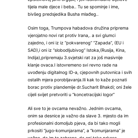
tijela male djece i beba.. Tu se spominje i ime,
bivšeg predsjedika Busha mlađeg..
Osim toga, Trumpova habadova družina priprema
vjerojatno novi rat protiv Irana,. a svi glumci
zajedno, i oni iz iz “pokvarenog” “Zapada”, (EU i
SAD),i oni iz “slobodljubivog” Istoka,(Rusija, Kina,
Indija),pripremaju 3.svjetski rat za još masivnije
klanje ovaca.I istovremeno svi revno rade na
uvođenju digitalnog ID-a, cjepovnih putovnica i svih
ostalih mjera porobljavanja.Ili kak to kaže poznati
borac protiv plandemije dr.Sucharit Bhakdi; oni žele
cijeli svijet pretvoriti u “koncetracijski logor”
Ali sve to je ovcama nevažno. Jednim ovcama,
onim sa desnice je važno da slave 3. mjesto da im
profesionalni domoljub pjeva, da bi tako mogli
prkositi “jugo-komunjarama”, a “komunjarama” je
važno, da im to zabrane, da oni tako prkose