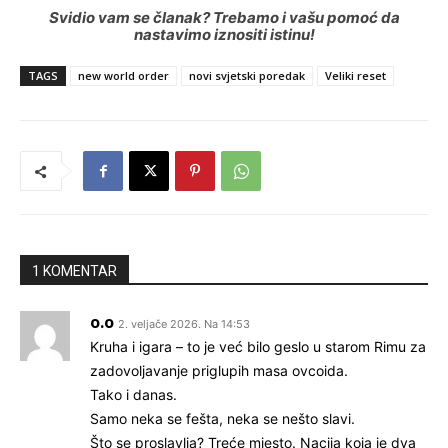
Svidio vam se članak? Trebamo i vašu pomoć da
nastavimo iznositi istinu!
TAGS
new world order
novi svjetski poredak
Veliki reset
1 KOMENTAR
o.o
2. veljače 2026. Na 14:53
Kruha i igara – to je već bilo geslo u starom Rimu za
zadovoljavanje priglupih masa ovcoida.
Tako i danas.
Samo neka se fešta, neka se nešto slavi.
Što se proslavlja? Treće mjesto. Nacija koja je dva