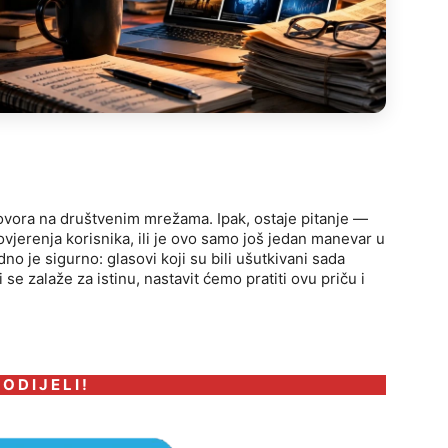
govora na društvenim mrežama. Ipak, ostaje pitanje —
ovjerenja korisnika, ili je ovo samo još jedan manevar u
dno je sigurno: glasovi koji su bili ušutkivani sada
 se zalaže za istinu, nastavit ćemo pratiti ovu priču i
 O D I J E L I !