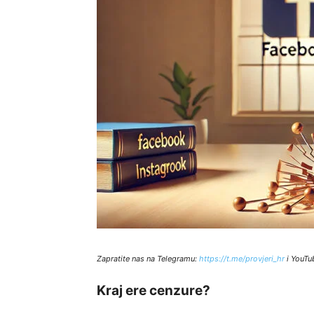
Zapratite nas na Telegramu:
http
s://t.me/provjeri_hr
i YouTu
Kraj ere cenzure?