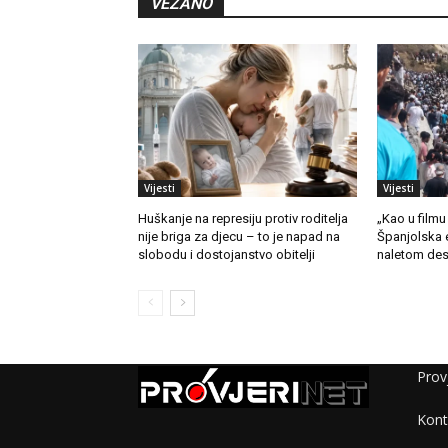
VEZANO
Vijesti
Vijesti
Huškanje na represiju protiv roditelja
„Kao u filmu
nije briga za djecu – to je napad na
Španjolska 
slobodu i dostojanstvo obitelji
naletom des
Provj
Kont