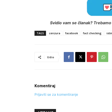
Svidio vam se članak? Trebamo i
TAGS
cenzura
facebook
fact checking
isti
Udio
Komentiraj
Prijaviti se za komentiranje