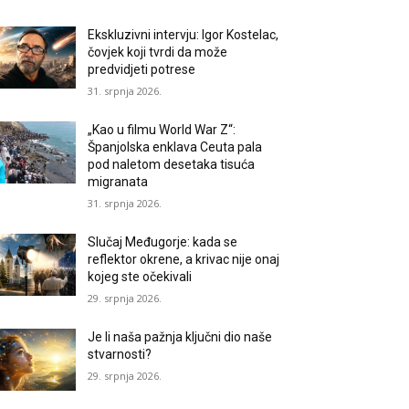
Ekskluzivni intervju: Igor Kostelac,
čovjek koji tvrdi da može
predvidjeti potrese
31. srpnja 2026.
„Kao u filmu World War Z“:
Španjolska enklava Ceuta pala
pod naletom desetaka tisuća
migranata
31. srpnja 2026.
Slučaj Međugorje: kada se
reflektor okrene, a krivac nije onaj
kojeg ste očekivali
29. srpnja 2026.
Je li naša pažnja ključni dio naše
stvarnosti?
29. srpnja 2026.