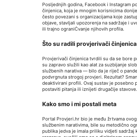
Posljednjih godina, Facebook i Instagram po
činjenica, koja je mnogim korisnicima donijel
često povezani s organizacijama koje zastup
objave, stavljali upozorenja na sadržaje i u
ili trajno ograniĊvanje njihovih profila.
Što su radili provjerivači činjenic
Provjerivači činjenica tvrdili su da se bore p
su zapravo služili kao alat za suzbijanje sl
službenih narativa — bilo da je riječ o pandem
podvrgnuta strogoj provjeri. Rezultat? Sman
deaktivirani profili. Ovaj sustav je posebno 
postaviti pitanja ili iznijeti drugačije stavove
Kako smo i mi postali meta
Portal Provjeri.hr bio je među žrtvama ovog
službenim narativima, bile su metodično og
publika jedva je imala priliku vidjeti sadrža