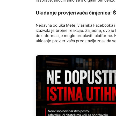
rasprave, suočili smo se s digitalnom cenz
Ukidanje provjerivača činjenica: Š
Nedavna odluka Mete, vlasnika Facebooka i 
izazvala je brojne reakcije. Za jedne, ovo je
dezinformacije mogle preplaviti platforme. No
ukidanje provjerivača predstavlja znak da se 