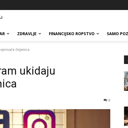
AR
ZDRAVLJE
FINANCIJSKO ROPSTVO
SAMO POZ
jerivače činjenica
ram ukidaju
nica
0