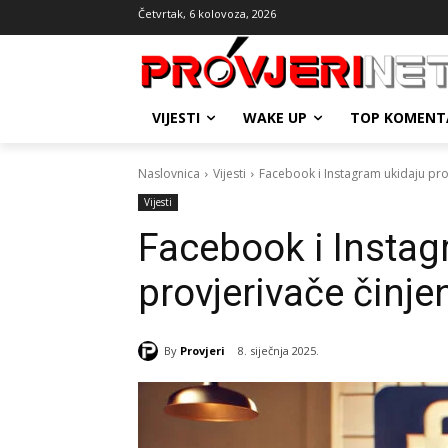
Četvrtak, 6 kolovoza, 2026
VIJESTI
WAKE UP
TOP KOMENT
Naslovnica
Vijesti
Facebook i Instagram ukidaju prov
Vijesti
Facebook i Instag
provjerivače činje
By
Provjeri
8. siječnja 2025.