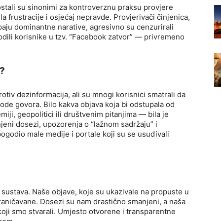
stali su sinonimi za kontroverznu praksu provjere
a frustracije i osjećaj nepravde. Provjerivači činjenica,
aju dominantne narative, agresivno su cenzurirali
vodili korisnike u tzv. “Facebook zatvor” — privremeno
a?
rotiv dezinformacija, ali su mnogi korisnici smatrali da
obode govora. Bilo kakva objava koja bi odstupala od
iji, geopolitici ili društvenim pitanjima — bila je
jeni dosezi, upozorenja o “lažnom sadržaju” i
pogodio male medije i portale koji su se usuđivali
.
 sustava. Naše objave, koje su ukazivale na propuste u
raničavane. Dosezi su nam drastično smanjeni, a naša
j koji smo stvarali. Umjesto otvorene i transparentne