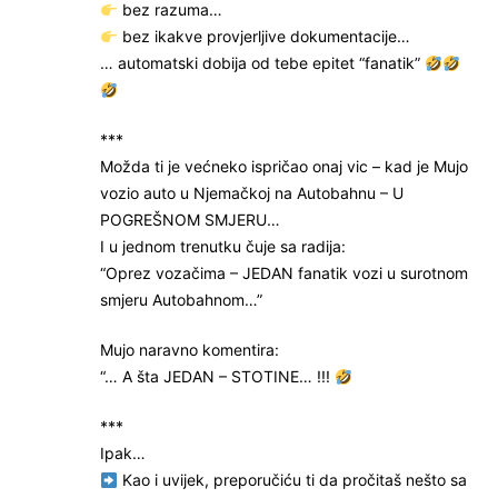
bez razuma…
bez ikakve provjerljive dokumentacije…
… automatski dobija od tebe epitet “fanatik”
***
Možda ti je većneko ispričao onaj vic – kad je Mujo
vozio auto u Njemačkoj na Autobahnu – U
POGREŠNOM SMJERU…
I u jednom trenutku čuje sa radija:
“Oprez vozačima – JEDAN fanatik vozi u surotnom
smjeru Autobahnom…”
Mujo naravno komentira:
“… A šta JEDAN – STOTINE… !!!
***
Ipak…
Kao i uvijek, preporučiću ti da pročitaš nešto sa