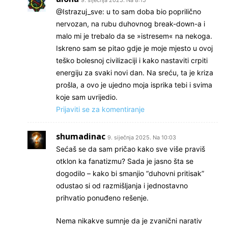
9. siječnja 2025. Na 8:15
@Istrazuj_sve: u to sam doba bio poprilično
nervozan, na rubu duhovnog break-down-a i
malo mi je trebalo da se »istresem« na nekoga.
Iskreno sam se pitao gdje je moje mjesto u ovoj
teško bolesnoj civilizaciji i kako nastaviti crpiti
energiju za svaki novi dan. Na sreću, ta je kriza
prošla, a ovo je ujedno moja isprika tebi i svima
koje sam uvrijedio.
Prijaviti se za komentiranje
shumadinac
9. siječnja 2025. Na 10:03
Sećaš se da sam pričao kako sve više praviš
otklon ka fanatizmu? Sada je jasno šta se
dogodilo – kako bi smanjio “duhovni pritisak”
odustao si od razmišljanja i jednostavno
prihvatio ponuđeno rešenje.
Nema nikakve sumnje da je zvanični narativ