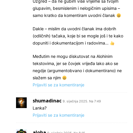
Uzgred – da ne gubim više vrijeme sa tvojim
glupavim, besmislenim i nelogičnim upisima –
samo kratko da komentiram uvodni članak
Dakle – mislim da uvodni članak ima dobrih
(odličnih) tačaka, koje bi se mogle još i te kako
dopuniti i dokumentacijom i radovima…
Međutim ne mogu diskutovat na Alohinim
tekstovima, jer se čovjek vrijeđa lako ako se
negdje (argumentobvano i dokumentirano) ne
slažem sa njim
Prijaviti se za komentiranje
shumadinac
9. siječnja 2025. Na 7:49
Lanka?
Prijaviti se za komentiranje
aloha