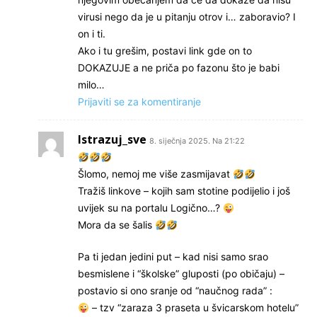
virusi nego da je u pitanju otrov i… zaboravio? I
on i ti.
Ako i tu grešim, postavi link gde on to
DOKAZUJE a ne priča po fazonu što je babi
milo…
Prijaviti se za komentiranje
Istrazuj_sve
8. siječnja 2025. Na 21:22
Šlomo, nemoj me više zasmijavat
Tražiš linkove – kojih sam stotine podijelio i još
uvijek su na portalu Logično…?
Mora da se šalis
Pa ti jedan jedini put – kad nisi samo srao
besmislene i “školske” gluposti (po običaju) –
postavio si ono sranje od “naučnog rada” :
– tzv “zaraza 3 praseta u švicarskom hotelu”