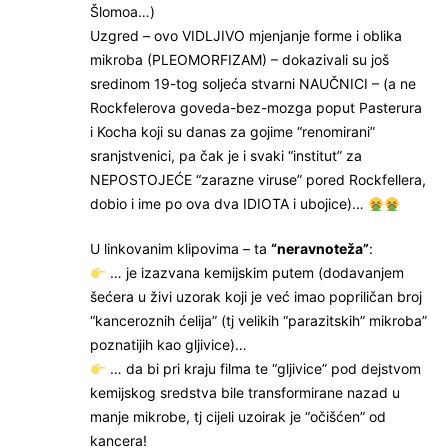
Šlomoa…)
Uzgred – ovo VIDLJIVO mjenjanje forme i oblika
mikroba (PLEOMORFIZAM) – dokazivali su još
sredinom 19-tog soljeća stvarni NAUČNICI – (a ne
Rockfelerova goveda-bez-mozga poput Pasterura
i Kocha koji su danas za gojime “renomirani”
sranjstvenici, pa čak je i svaki “institut” za
NEPOSTOJEĆE “zarazne viruse” pored Rockfellera,
dobio i ime po ova dva IDIOTA i ubojice)…
U linkovanim klipovima – ta
“neravnoteža”
:
… je izazvana kemijskim putem (dodavanjem
šećera u živi uzorak koji je već imao popriličan broj
“kanceroznih ćelija” (tj velikih “parazitskih” mikroba”
poznatijih kao gljivice)…
… da bi pri kraju filma te “gljivice” pod dejstvom
kemijskog sredstva bile transformirane nazad u
manje mikrobe, tj cijeli uzoirak je “očišćen” od
kancera!