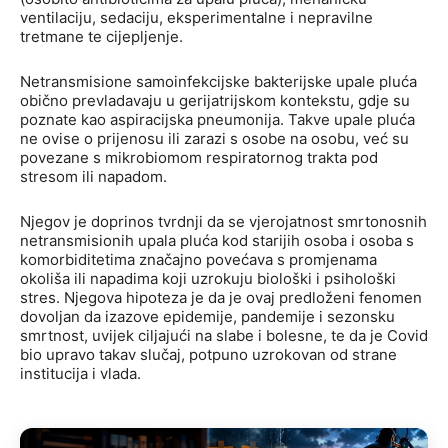
ventilaciju, sedaciju, eksperimentalne i nepravilne
tretmane te cijepljenje.
Netransmisione samoinfekcijske bakterijske upale pluća
obično prevladavaju u gerijatrijskom kontekstu, gdje su
poznate kao aspiracijska pneumonija. Takve upale pluća
ne ovise o prijenosu ili zarazi s osobe na osobu, već su
povezane s mikrobiomom respiratornog trakta pod
stresom ili napadom.
Njegov je doprinos tvrdnji da se vjerojatnost smrtonosnih
netransmisionih upala pluća kod starijih osoba i osoba s
komorbiditetima značajno povećava s promjenama
okoliša ili napadima koji uzrokuju biološki i psihološki
stres. Njegova hipoteza je da je ovaj predloženi fenomen
dovoljan da izazove epidemije, pandemije i sezonsku
smrtnost, uvijek ciljajući na slabe i bolesne, te da je Covid
bio upravo takav slučaj, potpuno uzrokovan od strane
institucija i vlada.