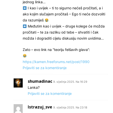
jednog linka…
I kao i uvijek – ti to sigurno nećeš pročitati, a i
ako kojim slučajem pročitaš – Ego ti neće dozvoliti
da razumiješ
Međutim kao i uvijek – druge kolege će možda
pročitati – te za razliku od tebe – shvatiti i čak
možda i dograditi cijelu diskusiju novim uvidima…
Zato – evo link na “teoriju felšavih glava”:
https://kamen.freeforums.net/post/1990
Prijaviti se za komentiranje
shumadinac
9. siječnja 2025. Na 16:29
Lanka?
Prijaviti se za komentiranje
Istrazuj_sve
9. siječnja 2025. Na 23:18