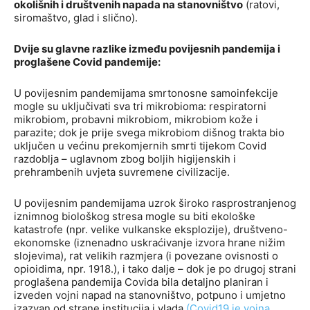
okolišnih i društvenih napada na stanovništvo
(ratovi,
siromaštvo, glad i slično).
Dvije su glavne razlike između povijesnih pandemija i
proglašene Covid pandemije:
U povijesnim pandemijama smrtonosne samoinfekcije
mogle su uključivati sva tri mikrobioma: respiratorni
mikrobiom, probavni mikrobiom, mikrobiom kože i
parazite; dok je prije svega mikrobiom dišnog trakta bio
uključen u većinu prekomjernih smrti tijekom Covid
razdoblja – uglavnom zbog boljih higijenskih i
prehrambenih uvjeta suvremene civilizacije.
U povijesnim pandemijama uzrok široko rasprostranjenog
iznimnog biološkog stresa mogle su biti ekološke
katastrofe (npr. velike vulkanske eksplozije), društveno-
ekonomske (iznenadno uskraćivanje izvora hrane nižim
slojevima), rat velikih razmjera (i povezane ovisnosti o
opioidima, npr. 1918.), i tako dalje – dok je po drugoj strani
proglašena pandemija Covida bila detaljno planiran i
izveden vojni napad na stanovništvo, potpuno i umjetno
izazvan od strane institucija i vlada
(
Covid
19 je vojna