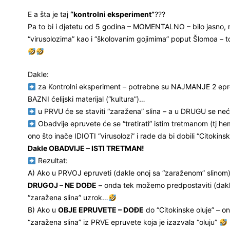
E a šta je taj
“kontrolni eksperiment”
???
Pa to bi i djetetu od 5 godina – MOMENTALNO – bilo jasno
“virusolozima” kao i “školovanim gojimima” poput Šlomoa 
Dakle:
za Kontrolni eksperiment – potrebne su NAJMANJE 2 eprov
BAZNI ćelijski materijal (“kultura”)…
u PRVU će se staviti “zaražena” slina – a u DRUGU se neć
Obadvije epruvete će se “tretirati” istim tretmanom (tj h
ono što inače IDIOTI “virusolozi” i rade da bi dobili “Citokins
Dakle OBADVIJE – ISTI TRETMAN!
Rezultat:
A) Ako u PRVOJ epruveti (dakle onoj sa “zaraženom” slinom
DRUGOJ – NE DOĐE
– onda tek možemo predpostaviti (dakle
“zaražena slina” uzrok…
B) Ako u
OBJE EPRUVETE – DOĐE
do “Citokinske oluje” – on
“zaražena slina” iz PRVE epruvete koja je izazvala “oluju”