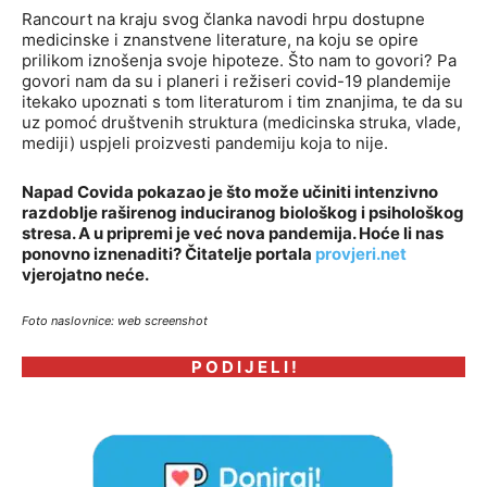
Rancourt na kraju svog članka navodi hrpu dostupne
medicinske i znanstvene literature, na koju se opire
prilikom iznošenja svoje hipoteze. Što nam to govori? Pa
govori nam da su i planeri i režiseri covid-19 plandemije
itekako upoznati s tom literaturom i tim znanjima, te da su
uz pomoć društvenih struktura (medicinska struka, vlade,
mediji) uspjeli proizvesti pandemiju koja to nije.
Napad Covida pokazao je što može učiniti intenzivno
razdoblje raširenog induciranog biološkog i psihološkog
stresa. A u pripremi je već nova pandemija. Hoće li nas
ponovno iznenaditi? Čitatelje portala
provjeri.net
vjerojatno neće.
Foto naslovnice: web screenshot
P O D I J E L I !