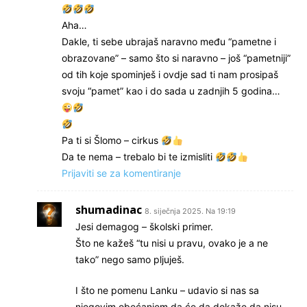
Aha…
Dakle, ti sebe ubrajaš naravno među “pametne i
obrazovane” – samo što si naravno – još “pametniji”
od tih koje spominješ i ovdje sad ti nam prosipaš
svoju “pamet” kao i do sada u zadnjih 5 godina…
Pa ti si Šlomo – cirkus
Da te nema – trebalo bi te izmisliti
Prijaviti se za komentiranje
shumadinac
8. siječnja 2025. Na 19:19
Jesi demagog – školski primer.
Što ne kažeš “tu nisi u pravu, ovako je a ne
tako” nego samo pljuješ.
I što ne pomenu Lanku – udavio si nas sa
njegovim obećanjem da će da dokaže da nisu