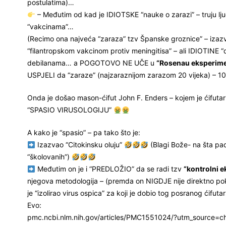
postulatima)…
– Međutim od kad je IDIOTSKE “nauke o zarazi” – truju ljud
“vakcinama”…
(Recimo ona najveća “zaraza” tzv Španske groznice” – izaz
“filantropskom vakcinom protiv meningitisa” – ali IDIOTINE 
debilanama… a POGOTOVO NE UČE u
“Rosenau eksperim
USPJELI da “zaraze” (najzaraznijom zarazom 20 vijeka) – 1
Onda je došao mason-ćifut John F. Enders – kojem je ćifutarij
“SPASIO VIRUSOLOGIJU”
A kako je “spasio” – pa tako što je:
Izazvao “Citokinsku oluju”
(Blagi Bože- na šta pad
“školovanih”)
Međutim on je i “PREDLOŽIO” da se radi tzv
“kontrolni 
njegova metodologija – (premda on NIGDJE nije direktno po
je “izolirao virus ospica” za koji je dobio tog posranog ćif
Evo:
pmc.ncbi.nlm.nih.gov/articles/PMC1551024/?utm_source=c