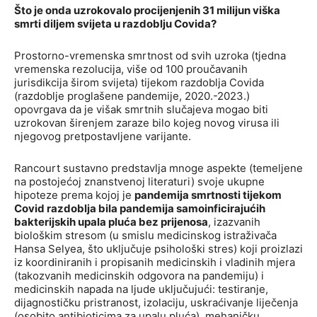
Što je onda uzrokovalo procijenjenih 31 milijun viška
smrti diljem svijeta u razdoblju Covida?
Prostorno-vremenska smrtnost od svih uzroka (tjedna
vremenska rezolucija, više od 100 proučavanih
jurisdikcija širom svijeta) tijekom razdoblja Covida
(razdoblje proglašene pandemije, 2020.-2023.)
opovrgava da je višak smrtnih slučajeva mogao biti
uzrokovan širenjem zaraze bilo kojeg novog virusa ili
njegovog pretpostavljene varijante.
Rancourt sustavno predstavlja mnoge aspekte (temeljene
na postojećoj znanstvenoj literaturi) svoje ukupne
hipoteze prema kojoj je
pandemija smrtnosti tijekom
Covid razdoblja bila pandemija samoinficirajućih
bakterijskih upala pluća bez prijenosa
, izazvanih
biološkim stresom (u smislu medicinskog istraživača
Hansa Selyea, što uključuje psihološki stres) koji proizlazi
iz koordiniranih i propisanih medicinskih i vladinih mjera
(takozvanih medicinskih odgovora na pandemiju) i
medicinskih napada na ljude uključujući: testiranje,
dijagnostičku pristranost, izolaciju, uskraćivanje liječenja
(osobito antibioticima za upalu pluća), mehaničku