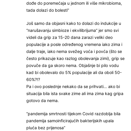
dođe do poremećaja u jednom ili više mikrobioma,
tada dolazi do bolesti”
Još samo da objasni kako to dolazi do indukcije u
“narušavanju simbioze i ekvilibrijuma” jer smo svi
videli da grip za 15-20 dana zarazi veliki deo
populacije a posle određenog vremena iako zima i
dalje traje, iako nema svežeg voća i povća (što se
često prikazuje kao razlog obolevanja zimi), grip se
povuče da ga skoro nema. Objašnje bi pilo vodu
kad bi obolevalo do 5% populacije ali da oboli 50-
60%?!?
Pa i ovo poslednje nekako da se prihvati… ako bi
situacija bila ista svake zime ali ima zima kag gripa
gotovo da nema.
“pandemija smrtnosti tijekom Covid razdoblja bila
pandemija samoinficirajućih bakterijskih upala
pluća bez prijenosa”