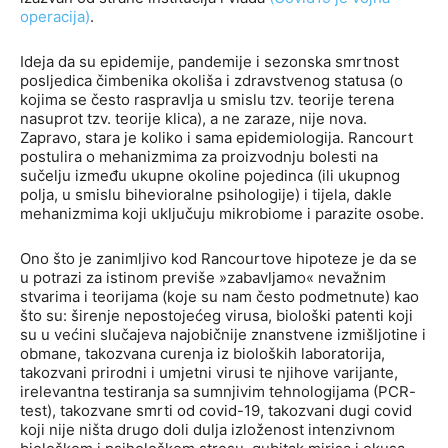
operacija
)
.
Ideja da su epidemije, pandemije i sezonska smrtnost
posljedica čimbenika okoliša i zdravstvenog statusa (o
kojima se često raspravlja u smislu tzv. teorije terena
nasuprot tzv. teorije klica), a ne zaraze, nije nova.
Zapravo, stara je koliko i sama epidemiologija. Rancourt
postulira o mehanizmima za proizvodnju bolesti na
sučelju između ukupne okoline pojedinca (ili ukupnog
polja, u smislu bihevioralne psihologije) i tijela, dakle
mehanizmima koji uključuju mikrobiome i parazite osobe.
Ono što je zanimljivo kod Rancourtove hipoteze je da se
u potrazi za istinom previše »zabavljamo« nevažnim
stvarima i teorijama (koje su nam često podmetnute) kao
što su: širenje nepostojećeg virusa, biološki patenti koji
su u većini slučajeva najobičnije znanstvene izmišljotine i
obmane, takozvana curenja iz bioloških laboratorija,
takozvani prirodni i umjetni virusi te njihove varijante,
irelevantna testiranja sa sumnjivim tehnologijama (PCR-
test), takozvane smrti od covid-19, takozvani dugi covid
koji nije ništa drugo doli dulja izloženost intenzivnom