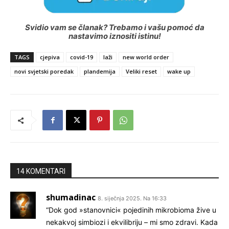
Svidio vam se članak? Trebamo i vašu pomoć da
nastavimo iznositi istinu!
TAGS
cjepiva
covid-19
laži
new world order
novi svjetski poredak
plandemija
Veliki reset
wake up
14 KOMENTARI
shumadinac
8. siječnja 2025. Na 16:33
“Dok god »stanovnici« pojedinih mikrobioma žive u
nekakvoj simbiozi i ekvilibriju – mi smo zdravi. Kada