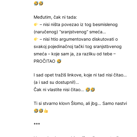
Međutim, čak ni tada:
– nisi ništa povezao iz tog besmislenog
(naručenog) “sranjstvenog” smeća…
– nisi htio argumentovano diskutovati o
svakoj pojedinačnoj tački tog sranjstbvenog
smeća – koje sam ja, za razliku od tebe –
PROČITAO
I sad opet tražiš linkove, koje ni tad nisi čitao…
(a i sad su dostupni!)…
Čak ni vlastite nisi čitao…
Ti si stvarno klovn Šlomo, ali jbg… Samo nastvi
***