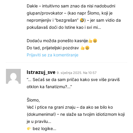
Dakle – intuitivno sam znao da nisi nadobudni
glupan/provokator – (kao napr Šlomo, koji je
nepromjenjiv i “bezgrešan”
) – jer sam vidio da
pokušavaš doći do Istine kao i svi mi…
Dodaću možda ponešto kasnije
Do tad, prijateljski pozdrav
Prijaviti se za komentiranje
Istrazuj_sve
9. siječnja 2025. Na 10:57
“… Sećaš se da sam pričao kako sve više praviš
otklon ka fanatizmu?…”
Šlomo,
Već i ptice na grani znaju – da ako se bilo ko
(dokumenima!) – ne slaže sa tvojim idiotizmom koji
je u pravilu…
bez logike…