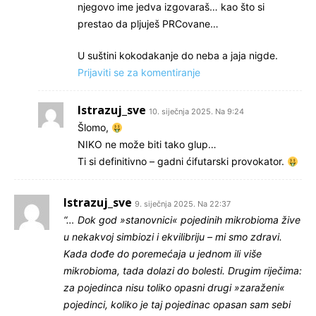
njegovo ime jedva izgovaraš… kao što si
prestao da pljuješ PRCovane…
U suštini kokodakanje do neba a jaja nigde.
Prijaviti se za komentiranje
Istrazuj_sve
10. siječnja 2025. Na 9:24
Šlomo,
NIKO ne može biti tako glup…
Ti si definitivno – gadni ćifutarski provokator.
Istrazuj_sve
9. siječnja 2025. Na 22:37
“… Dok god »stanovnici« pojedinih mikrobioma žive
u nekakvoj simbiozi i ekvilibriju – mi smo zdravi.
Kada dođe do poremećaja u jednom ili više
mikrobioma, tada dolazi do bolesti. Drugim riječima:
za pojedinca nisu toliko opasni drugi »zaraženi«
pojedinci, koliko je taj pojedinac opasan sam sebi