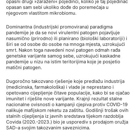
opasni drugi »zaraženi« pojedinci, koliko je taj pojedinac
opasan sam sebi ukoliko dođe do poremećaja u
njegovom vlastitom mikrobiomu.
Dominantna (industrijski promovirana) paradigma
pandemije je da se novi virulentni patogen pojavljuje
nasumično (prirodno) ili planirano (biološki laboratoriji) i
širi se od osobe do osobe na mnoga mjesta, uzrokujući
smrt. Nakon toga navedeni novi patogen odmah rađa
genetske varijante samog sebe, uzrokujući kaskadne
pandemije u nizu na istim teritorijima koje je posjetio
matični patogen.
Dugoročno takozvano rješenje koje predlažu industrija
(medicinska, farmakološka) i vlade je neprestano i
opetovano cijepljenje čitave populacije, kako bi se ojačao
imunitet i riješile nove varijante. Krajnji rezultat stalne
nacionalne ovisnosti o kampanji cjepiva protiv COVID-19
nalikuje mafijskom reketu za zaštitu. Godišnji trošak ovih
stalnih cijepljenja iz javnih sredstava tijekom razdoblja
Covida (2020.-2023.) bio je usporediv s prodajom oružja
SAD-a svojim takozvanim saveznicima.