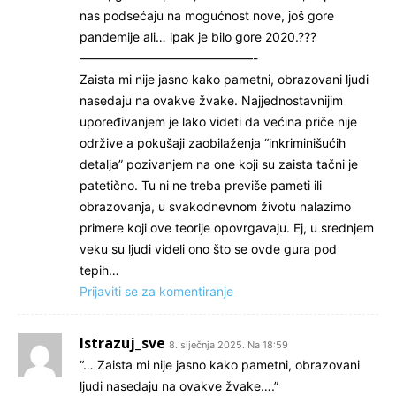
nas podsećaju na mogućnost nove, još gore
pandemije ali… ipak je bilo gore 2020.???
——————————————-
Zaista mi nije jasno kako pametni, obrazovani ljudi
nasedaju na ovakve žvake. Najjednostavnijim
upoređivanjem je lako videti da većina priče nije
održive a pokušaji zaobilaženja “inkriminišućih
detalja” pozivanjem na one koji su zaista tačni je
patetično. Tu ni ne treba previše pameti ili
obrazovanja, u svakodnevnom životu nalazimo
primere koji ove teorije opovrgavaju. Ej, u srednjem
veku su ljudi videli ono što se ovde gura pod
tepih…
Prijaviti se za komentiranje
Istrazuj_sve
8. siječnja 2025. Na 18:59
“… Zaista mi nije jasno kako pametni, obrazovani
ljudi nasedaju na ovakve žvake….”