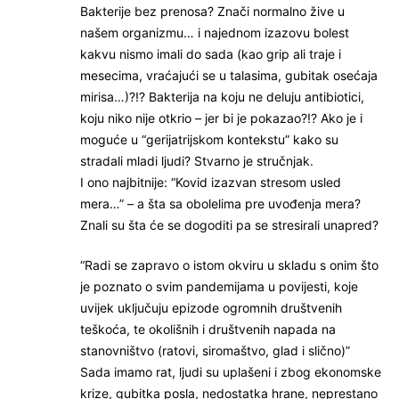
Bakterije bez prenosa? Znači normalno žive u
našem organizmu… i najednom izazovu bolest
kakvu nismo imali do sada (kao grip ali traje i
mesecima, vraćajući se u talasima, gubitak osećaja
mirisa…)?!? Bakterija na koju ne deluju antibiotici,
koju niko nije otkrio – jer bi je pokazao?!? Ako je i
moguće u “gerijatrijskom kontekstu” kako su
stradali mladi ljudi? Stvarno je stručnjak.
I ono najbitnije: “Kovid izazvan stresom usled
mera…” – a šta sa obolelima pre uvođenja mera?
Znali su šta će se dogoditi pa se stresirali unapred?
“Radi se zapravo o istom okviru u skladu s onim što
je poznato o svim pandemijama u povijesti, koje
uvijek uključuju epizode ogromnih društvenih
teškoća, te okolišnih i društvenih napada na
stanovništvo (ratovi, siromaštvo, glad i slično)”
Sada imamo rat, ljudi su uplašeni i zbog ekonomske
krize, gubitka posla, nedostatka hrane, neprestano