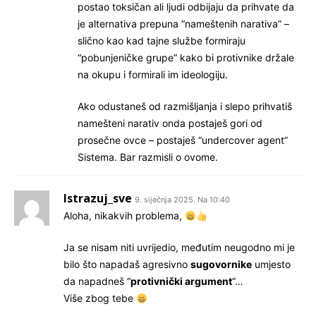
postao toksičan ali ljudi odbijaju da prihvate da
je alternativa prepuna “nameštenih narativa” –
slično kao kad tajne službe formiraju
“pobunjeničke grupe” kako bi protivnike držale
na okupu i formirali im ideologiju.
Ako odustaneš od razmišljanja i slepo prihvatiš
namešteni narativ onda postaješ gori od
prosečne ovce – postaješ “undercover agent”
Sistema. Bar razmisli o ovome.
Istrazuj_sve
9. siječnja 2025. Na 10:40
Aloha, nikakvih problema,
Ja se nisam niti uvrijedio, međutim neugodno mi je
bilo što napadaš agresivno
sugovornike
umjesto
da napadneš “
protivnički argument
“…
Više zbog tebe