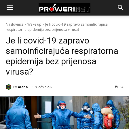
Naslovnica
Wake up
Je li covid-19 zapravo samoinficirajuća
respiratorna epidemija bez prijenosa virusa?
Je li covid-19 zapravo
samoinficirajuća respiratorna
epidemija bez prijenosa
virusa?
By
aloha
8. siječnja 2025.
14