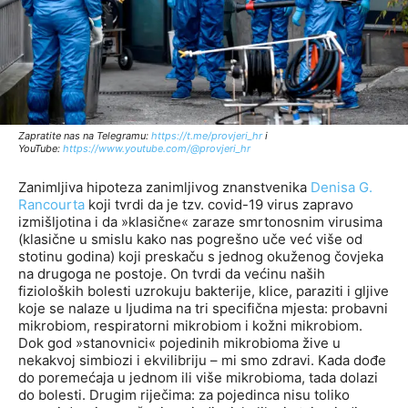
Zapratite nas na Telegramu:
http
s://t.me/provjeri_hr
i
YouTube:
https://www.youtube.com/@provjeri_hr
Zanimljiva hipoteza zanimljivog znanstvenika
Denisa G.
Rancourta
koji tvrdi da je tzv. covid-19 virus zapravo
izmišljotina i da »klasične« zaraze smrtonosnim virusima
(klasične u smislu kako nas pogrešno uče već više od
stotinu godina) koji preskaču s jednog okuženog čovjeka
na drugoga ne postoje. On tvrdi da većinu naših
fizioloških bolesti uzrokuju bakterije, klice, paraziti i gljive
koje se nalaze u ljudima na tri specifična mjesta: probavni
mikrobiom, respiratorni mikrobiom i kožni mikrobiom.
Dok god »stanovnici« pojedinih mikrobioma žive u
nekakvoj simbiozi i ekvilibriju – mi smo zdravi. Kada dođe
do poremećaja u jednom ili više mikrobioma, tada dolazi
do bolesti. Drugim riječima: za pojedinca nisu toliko