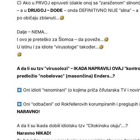
C) Ako u PRVOJ epruveti (dakle onoj sa “zaraženom” slinom
– a u
DRUGOJ – DOĐE
– onda DEFINITIVNO NIJE “slina” – a i
po običaju zblanuti…
Dalje – NEMA…
I ovo je preteško za Šlomoa – da poveže…
U istinu i za idiote “virusologe” također…
A da li su tzv “virusolozi” – IKADA NAPRAVILI OVAJ “kontro
predložio “nobelovac” (masončina) Enders…?
Oni idioti “renomirani” (o kojima priča čifutarska TV i novi
Oni “odbačeni” od Rokfellerovih korumpiranih i preglupih i
NARAVNO!
A da li su ikada dobili idiotsku tzv “Citokinsku oluju”….?
Naravno NIKAD!