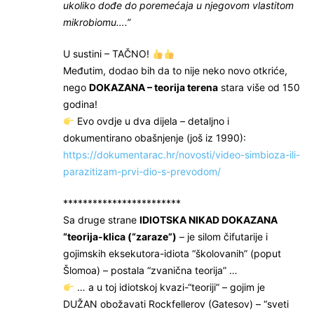
ukoliko dođe do poremećaja u njegovom vlastitom
mikrobiomu….”
U sustini – TAČNO!
Međutim, dodao bih da to nije neko novo otkriće,
nego
DOKAZANA – teorija terena
stara više od 150
godina!
Evo ovdje u dva dijela – detaljno i
dokumentirano obašnjenje (još iz 1990):
https://dokumentarac.hr/novosti/video-simbioza-ili-
parazitizam-prvi-dio-s-prevodom/
************************
Sa druge strane
IDIOTSKA NIKAD DOKAZANA
“teorija-klica (“zaraze”)
– je silom čifutarije i
gojimskih eksekutora-idiota “školovanih” (poput
Šlomoa) – postala “zvanična teorija” …
… a u toj idiotskoj kvazi-“teoriji” – gojim je
DUŽAN obožavati Rockfellerov (Gatesov) – “sveti