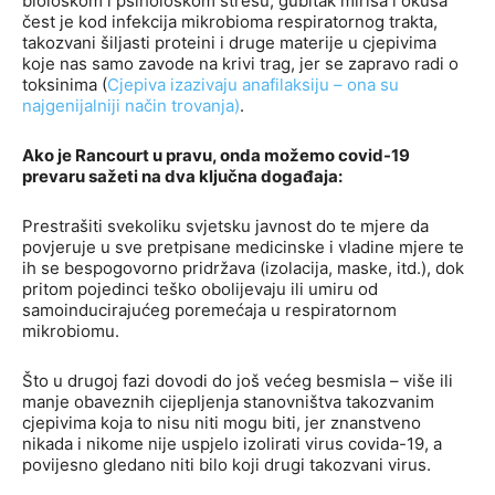
biološkom i psihološkom stresu, gubitak mirisa i okusa
čest je kod infekcija mikrobioma respiratornog trakta,
takozvani šiljasti proteini i druge materije u cjepivima
koje nas samo zavode na krivi trag, jer se zapravo radi o
toksinima (
Cjepiva izazivaju anafilaksiju
–
ona su
najgenijalniji način trovanja
)
.
Ako je Rancourt u pravu, onda možemo covid-19
prevaru sažeti na dva ključna događaja:
Prestrašiti svekoliku svjetsku javnost do te mjere da
povjeruje u sve pretpisane medicinske i vladine mjere te
ih se bespogovorno pridržava (izolacija, maske, itd.), dok
pritom pojedinci teško obolijevaju ili umiru od
samoinducirajućeg poremećaja u respiratornom
mikrobiomu.
Što u drugoj fazi dovodi do još većeg besmisla – više ili
manje obaveznih cijepljenja stanovništva takozvanim
cjepivima koja to nisu niti mogu biti, jer znanstveno
nikada i nikome nije uspjelo izolirati virus covida-19, a
povijesno gledano niti bilo koji drugi takozvani virus.