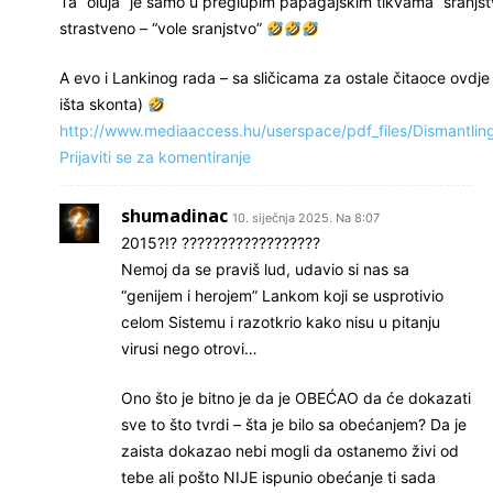
Ta “oluja” je samo u preglupim papagajskim tikvama “sranjst
strastveno – “vole sranjstvo”
A evo i Lankinog rada – sa sličicama za ostale čitaoce ovdj
išta skonta)
http://www.mediaaccess.hu/userspace/pdf_files/Dismantl
Prijaviti se za komentiranje
shumadinac
10. siječnja 2025. Na 8:07
2015?!? ??????????????????
Nemoj da se praviš lud, udavio si nas sa
“genijem i herojem” Lankom koji se usprotivio
celom Sistemu i razotkrio kako nisu u pitanju
virusi nego otrovi…
Ono što je bitno je da je OBEĆAO da će dokazati
sve to što tvrdi – šta je bilo sa obećanjem? Da je
zaista dokazao nebi mogli da ostanemo živi od
tebe ali pošto NIJE ispunio obećanje ti sada