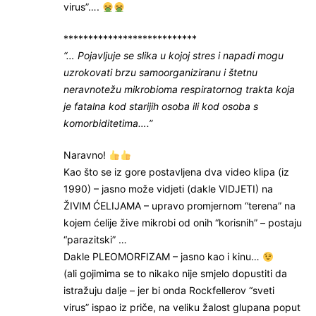
virus”….
***************************
“… Pojavljuje se slika u kojoj stres i napadi mogu
uzrokovati brzu samoorganiziranu i štetnu
neravnotežu mikrobioma respiratornog trakta koja
je fatalna kod starijih osoba ili kod osoba s
komorbiditetima….”
Naravno!
Kao što se iz gore postavljena dva video klipa (iz
1990) – jasno može vidjeti (dakle VIDJETI) na
ŽIVIM ĆELIJAMA – upravo promjernom “terena” na
kojem ćelije žive mikrobi od onih “korisnih” – postaju
“parazitski” …
Dakle PLEOMORFIZAM – jasno kao i kinu…
(ali gojimima se to nikako nije smjelo dopustiti da
istražuju dalje – jer bi onda Rockfellerov “sveti
virus” ispao iz priče, na veliku žalost glupana poput