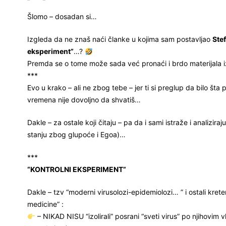
Šlomo – dosadan si…
Izgleda da ne znaš naći članke u kojima sam postavljao
Ste
eksperiment”
…?
Premda se o tome može sada već pronaći i brdo materijala
***
Evo u krako – ali ne zbog tebe – jer ti si preglup da bilo šta
vremena nije dovoljno da shvatiš…
Dakle – za ostale koji čitaju – pa da i sami istraže i analiziraju
stanju zbog glupoće i Egoa)…
***
“KONTROLNI EKSPERIMENT”
Dakle – tzv “moderni virusolozi-epidemiolozi… ” i ostali kre
medicine” :
– NIKAD NISU “izolirali” posrani “sveti virus” po njihovim v