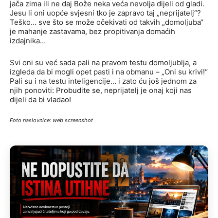
jača zima ili ne daj Bože neka veća nevolja dijeli od gladi.
Jesu li oni uopće svjesni tko je zapravo taj „neprijatelj“?
Teško… sve što se može očekivati od takvih „domoljuba“
je mahanje zastavama, bez propitivanja domaćih
izdajnika…
Svi oni su već sada pali na pravom testu domoljublja, a
izgleda da bi mogli opet pasti i na obmanu – „Oni su krivi!“
Pali su i na testu inteligencije… i zato ću još jednom za
njih ponoviti: Probudite se, neprijatelj je onaj koji nas
dijeli da bi vladao!
Foto naslovnice: web screenshot