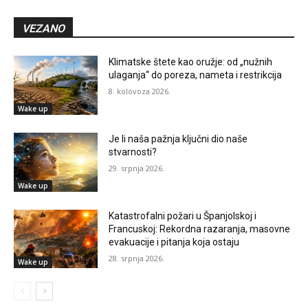
VEZANO
Klimatske štete kao oružje: od „nužnih
ulaganja“ do poreza, nameta i restrikcija
8. kolovoza 2026.
Wake up
Je li naša pažnja ključni dio naše
stvarnosti?
29. srpnja 2026.
Wake up
Katastrofalni požari u Španjolskoj i
Francuskoj: Rekordna razaranja, masovne
evakuacije i pitanja koja ostaju
28. srpnja 2026.
Wake up