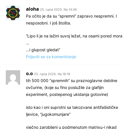
aloha
25. rujna 2025. Na 14:46
Pa očito je da su “spremni” zapravo nespremni. I
nesposobni. I još štošta.
“Lipo li je na lažini suvoj ležat, na osami pored mora
…
…i glupost gledat”
Prijaviti se za komentiranje
o.o
25. rujna 2025. Na 18:19
tih 500 000 “spremnih” su praznoglavne debilne
ovčurine, (koje su fino poslužile za glafijin
experiment, postepenog ukidanja gotovine)
isto kao i oni suprotni sa takozvane antifašističke
ljevice, “jugokomunjare”
vječno zarobljeni u podmenutom matrixu-i nikad