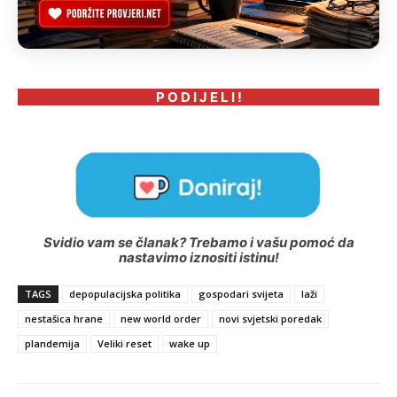
P O D I J E L I !
Svidio vam se članak? Trebamo i vašu pomoć da
nastavimo iznositi istinu!
TAGS
depopulacijska politika
gospodari svijeta
laži
nestašica hrane
new world order
novi svjetski poredak
plandemija
Veliki reset
wake up