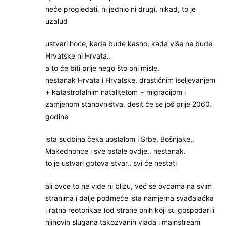
neće progledati, ni jednio ni drugi, nikad, to je
uzalud
ustvari hoće, kada bude kasno, kada više ne bude
Hrvatske ni Hrvata..
a to će biti prije nego što oni misle.
nestanak Hrvata i Hrvatske, drastičnim iseljevanjem
+ katastrofalnim natalitetom + migracijom i
zamjenom stanovništva, desit će se još prije 2060.
godine
ista sudbina čeka uostalom i Srbe, Bošnjake,.
Makednonce i sve ostale ovdje.. nestanak.
to je ustvari gotova stvar.. svi će nestati
ali ovce to ne vide ni blizu, već se ovcama na svim
stranima i dalje podmeće ista namjerna svađalačka
i ratna reotorikae (od strane onih koji su gospodari i
njihovih slugana takozvanih vlada i mainstream