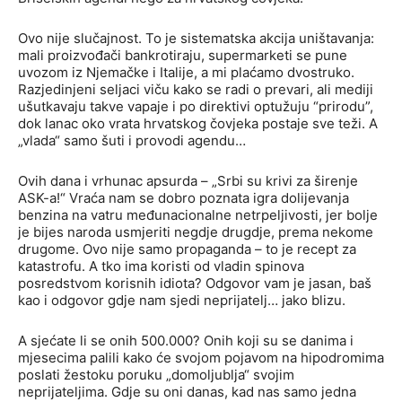
Ovo nije slučajnost. To je sistematska akcija uništavanja:
mali proizvođači bankrotiraju, supermarketi se pune
uvozom iz Njemačke i Italije, a mi plaćamo dvostruko.
Razjedinjeni seljaci viču kako se radi o prevari, ali mediji
ušutkavaju takve vapaje i po direktivi optužuju “prirodu”,
dok lanac oko vrata hrvatskog čovjeka postaje sve teži. A
„vlada“ samo šuti i provodi agendu…
Ovih dana i vrhunac apsurda – „Srbi su krivi za širenje
ASK-a!“ Vraća nam se dobro poznata igra dolijevanja
benzina na vatru međunacionalne netrpeljivosti, jer bolje
je bijes naroda usmjeriti negdje drugdje, prema nekome
drugome. Ovo nije samo propaganda – to je recept za
katastrofu. A tko ima koristi od vladin spinova
posredstvom korisnih idiota? Odgovor vam je jasan, baš
kao i odgovor gdje nam sjedi neprijatelj… jako blizu.
A sjećate li se onih 500.000? Onih koji su se danima i
mjesecima palili kako će svojom pojavom na hipodromima
poslati žestoku poruku „domoljublja“ svojim
neprijateljima. Gdje su oni danas, kad nas samo jedna