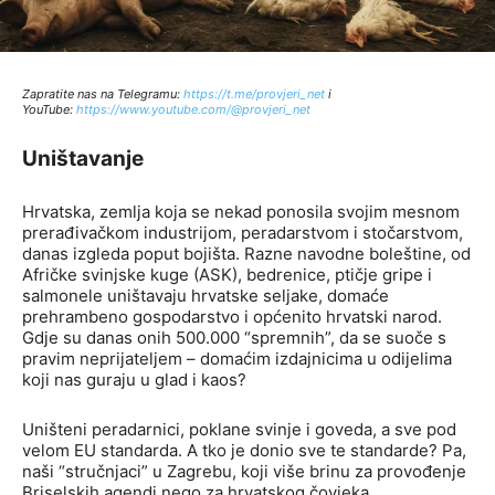
Zapratite nas na Telegramu:
http
s://t.me/provjeri_net
i
YouTube:
https://www.youtube.com/@provjeri_net
Uništavanje
Hrvatska, zemlja koja se nekad ponosila svojim mesnom
prerađivačkom industrijom, peradarstvom i stočarstvom,
danas izgleda poput bojišta. Razne navodne boleštine, od
Afričke svinjske kuge (ASK), bedrenice, ptičje gripe i
salmonele uništavaju hrvatske seljake, domaće
prehrambeno gospodarstvo i općenito hrvatski narod.
Gdje su danas onih 500.000 “spremnih”, da se suoče s
pravim neprijateljem – domaćim izdajnicima u odijelima
koji nas guraju u glad i kaos?
Uništeni peradarnici, poklane svinje i goveda, a sve pod
velom EU standarda. A tko je donio sve te standarde? Pa,
naši “stručnjaci” u Zagrebu, koji više brinu za provođenje
Briselskih agendi nego za hrvatskog čovjeka.