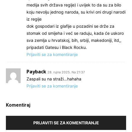
medija svih država regije) i uvijek to da su za bilo
koju nevolju jednog naroda, su krivi oni drugi narodi
iz regije
dok gospodari iz glafije u pozadini se drže za
stomak od smijeha i već se raduju, kada će uskoro
sva zemlja u hrvatskoj, bih, srbiji, makedoniji, itd,,
pripadati Gatesu i Black Rocku.
Prijaviti se za komentiranje
Payback
28. rujna 2025. Na 21:37
Zaspali su na straži…hahaha
Prijaviti se za komentiranje
Komentiraj
PRIJAVITI SE ZA KOMENTIRANJE