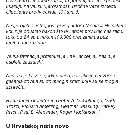
covida-19 ili je tome značajno pridonijelo. Naši podaci
ukazuju na veliku vjerojatnost uzročne veze između
cijepljenja protiv covida-19 i smrti.
Nevjerojatna ustrajnost prvog autora Nicolasa Hulschera
koji nije odustao nakon što je Lancet povukao naš rad u
roku od 24 sata nakon 100.000 preuzimanja bez
legitimnog razloga.
Velika farmacija pritisnula je The Lancet, ali nas nije
uspjela zaustaviti.
Naš rad je kasnio godinu dana, a te akcije cenzure i
gašenja dovele su do mnogih smrti koje su se mogle
spriječiti.
Hvala mojim koautorima Peter A. McCullough, Mark
Trozzi, Richard Amerling, Heather Gessling, Harvey
Risch, Paul E. Alexander, Roger Hodkinson.“
U Hrvatskoj ništa novo