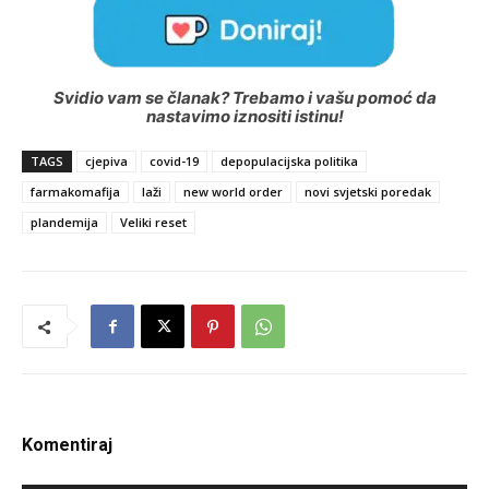
Svidio vam se članak? Trebamo i vašu pomoć da
nastavimo iznositi istinu!
TAGS
cjepiva
covid-19
depopulacijska politika
farmakomafija
laži
new world order
novi svjetski poredak
plandemija
Veliki reset
Komentiraj