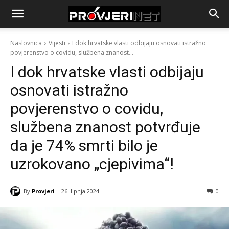
Naslovnica
Vijesti
I dok hrvatske vlasti odbijaju osnovati istražno
povjerenstvo o covidu, službena znanost...
I dok hrvatske vlasti odbijaju
osnovati istražno
povjerenstvo o covidu,
službena znanost potvrđuje
da je 74% smrti bilo je
uzrokovano „cjepivima“!
By
Provjeri
26. lipnja 2024.
0