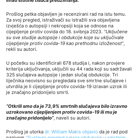
imao stotine tisuća preuzimanja.
Prošlog petka objavljen je recenzirani rad na istu temu.
Za svoj pregled, istraživači su istražili sva objavljena
izvješća o autopsiji i nekropsiji koja se odnose na
cijepljenje protiv covida do 18. svibnja 2023.
“Uključene
su sve studije autopsije i obdukcije koje su uključivale
cijepljenje protiv covida-19 kao prethodnu izloženost”
,
rekli su autori.
U početku su identificirali 678 studija i, nakon provjere
kriterija uključivanja, uključili su 44 rada koji su sadržavali
325 slučajeva autopsije i jedan slučaj obdukcije. Tri
liječnika neovisno su pregledala sve smrtne slučajeve i
utvrdila je li cijepljenje protiv covida-19 izravan uzrok ili
je značajno pridonijelo smrti.
“Otkrili smo da je 73,9% smrtnih slučajeva bilo izravno
uzrokovano cijepljenjem protiv covida-19 ili mu je
značajno pridonijelo”
, naveli su autori.
Prošlog je utorka
dr. William Makis objavio
da je rad pod
nazivom
“Sustavni pregled nalaza obdukcije u smrtnim