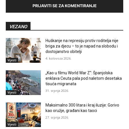
PRIJAVITI SE ZA KOMENTIRANJE
VEZANO
Huškanje na represiju protiv roditelja nije
briga za djecu – to je napad na slobodu i
dostojanstvo obitelji
4. kolovoza 2026.
Vijesti
„Kao u filmu World War Z“: Španjolska
enklava Ceuta pala pod naletom desetaka
tisuća migranata
31. srpnja 2026.
Vijesti
Maksimalno 300 litara i kraj iluzije: Gorivo
kao oružje, građani kao taoci
27. srpnja 2026.
Vijesti