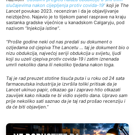
slučajevima nakon cijepljenja protiv covida-19“
koji je The
Lancet
povukao 2023. recenziran i da je objavljivanje
neizbježno. Najavio je to tijekom panel rasprave na kraju
sastanka gradske vijećnice u kanadskom Calgaryju, pod
nazivom
“Injekcija istine“
.
“Prošle godine neki od nas predali su dokument o
ozljedama od cjepiva The Lancetu … taj je dokument bio o
nizu obdukcija, najvećoj seriji obdukcija u svijetu, ljudi
koji su uzeli cjepiva protiv covida-19 i zatim iznenada
umrli nekoliko dana ili nekoliko tjedana nakon toga.
Taj je rad preuzet stotine tisuća puta i u roku od 24 sata
farmaceutska industrija je izvršila toliki pritisak da je
Lancet ukinuo papir, otkazao ga i zapravo htio otkazati
zauvijek kako nikada ne bi vidio svjetlo dana. Upravo sam
prije nekoliko sati saznao da je taj rad prošao recenziju i
da će biti objavljen.”