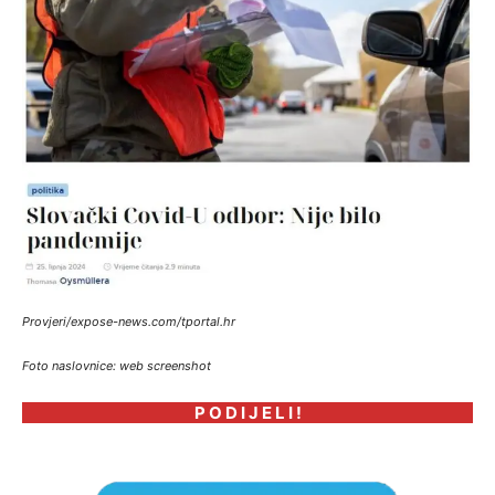
Provjeri/expose-news.com/tportal.hr
Foto naslovnice: web screenshot
P O D I J E L I !