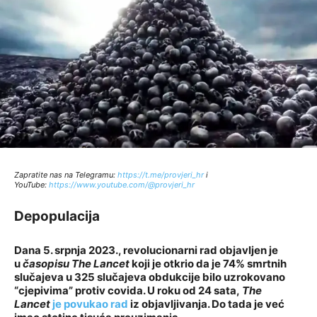
Zapratite nas na Telegramu:
http
s://t.me/provjeri_hr
i
YouTube:
https://www.youtube.com/@provjeri_hr
Depopulacija
Dana 5. srpnja 2023., revolucionarni rad objavljen je
u
časopisu The Lancet
koji je otkrio da je 74% smrtnih
slučajeva u 325 slučajeva obdukcije bilo uzrokovano
“cjepivima” protiv covida. U roku od 24 sata,
The
Lancet
je povukao rad
iz objavljivanja. Do tada je već