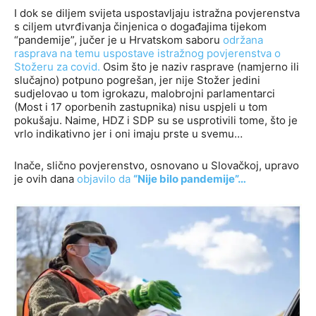
I dok se diljem svijeta uspostavljaju istražna povjerenstva
s ciljem utvrđivanja činjenica o događajima tijekom
“pandemije”, jučer je u Hrvatskom saboru
održana
rasprava na temu uspostave istražnog povjerenstva o
Stožeru za covid.
Osim što je naziv rasprave (namjerno ili
slučajno) potpuno pogrešan, jer nije Stožer jedini
sudjelovao u tom igrokazu, malobrojni parlamentarci
(Most i 17 oporbenih zastupnika) nisu uspjeli u tom
pokušaju. Naime, HDZ i SDP su se usprotivili tome, što je
vrlo indikativno jer i oni imaju prste u svemu…
Inače, slično povjerenstvo, osnovano u Slovačkoj, upravo
je ovih dana
objavilo da
“Nije bilo pandemije”…