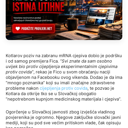
Kotlarov poziv na zabranu mRNA cjepiva dobio je podršku
i od samog premijera Fica
. “Svi znate da sam osobno
uvijek bio protiv cijepljenja eksperimentalnim cjepivima
protiv covida”
, rekao je Fico u svom obraćanju naciji
objavljenom na Facebooku ovog vikenda. Dodao je da ima
“mnogo poznanika” koji su imali značajne zdravstvene
probleme nakon
cijepljenja protiv covida
, te pozvao je
Kotlara da otkrije tko se u Slovačkoj obogatio
“nepotrebnom kupnjom medicinskog materijala i cjepiva”.
Ogorčenje u Slovačkoj javnosti zbog izvješća vladinog
povjerenika je ogromno. Njegove zaključke slovački javni
mediji, koji su pod sve većim pritiskom vlade, čak opisuju