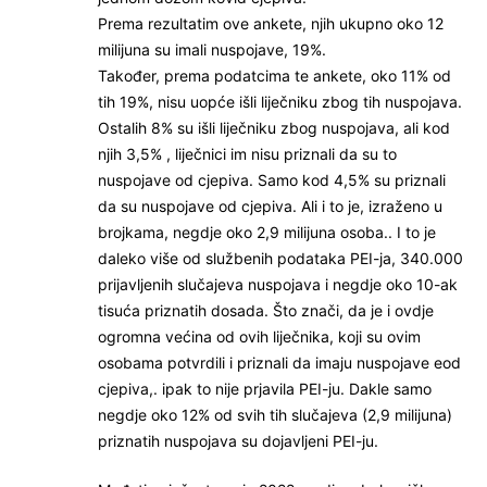
Prema rezultatim ove ankete, njih ukupno oko 12
milijuna su imali nuspojave, 19%.
Također, prema podatcima te ankete, oko 11% od
tih 19%, nisu uopće išli liječniku zbog tih nuspojava.
Ostalih 8% su išli liječniku zbog nuspojava, ali kod
njih 3,5% , liječnici im nisu priznali da su to
nuspojave od cjepiva. Samo kod 4,5% su priznali
da su nuspojave od cjepiva. Ali i to je, izraženo u
brojkama, negdje oko 2,9 milijuna osoba.. I to je
daleko više od službenih podataka PEI-ja, 340.000
prijavljenih slučajeva nuspojava i negdje oko 10-ak
tisuća priznatih dosada. Što znači, da je i ovdje
ogromna većina od ovih liječnika, koji su ovim
osobama potvrdili i priznali da imaju nuspojave eod
cjepiva,. ipak to nije prjavila PEI-ju. Dakle samo
negdje oko 12% od svih tih slučajeva (2,9 milijuna)
priznatih nuspojava su dojavljeni PEI-ju.