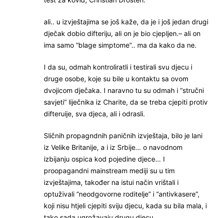
ali.. u izvještajima se još kaže, da je i još jedan drugi
dječak dobio difteriju, ali on je bio cjepljen.– ali on
ima samo “blage simptome”.. ma da kako da ne.
I da su, odmah kontroliratli i testirali svu djecu i
druge osobe, koje su bile u kontaktu sa ovom
dvojicom dječaka. I naravno tu su odmah i “stručni
savjeti” liječnika iz Charite, da se treba cjepiti protiv
difteruije, sva djeca, ali i odrasli.
Sličnih propagndnih paničnih izvještaja, bilo je lani
iz Velike Britanije, a i iz Srbije… o navodnom
izbijanju ospica kod pojedine djece… I
proopagandni mainstream mediji su u tim
izvještajima, također na istui način vrištali i
optuživali “neodgovorne roditelje” i “antivkasere”,
koji nisu htjeli cjepiti sviju djecu, kada su bila mala, i
tako sada ugrožavaju drugu djecu.