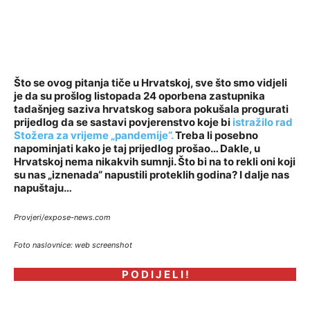
Što se ovog pitanja tiče u Hrvatskoj, sve što smo vidjeli
je da su prošlog listopada 24 oporbena zastupnika
tadašnjeg saziva hrvatskog sabora pokušala progurati
prijedlog da se sastavi povjerenstvo koje bi
istražilo rad
Stožera za vrijeme „pandemije“.
Treba li posebno
napominjati kako je taj prijedlog prošao… Dakle, u
Hrvatskoj nema nikakvih sumnji. Što bi na to rekli oni koji
su nas „iznenada“ napustili proteklih godina? I dalje nas
napuštaju…
Provjeri/expose-news.com
Foto naslovnice: web screenshot
P O D I J E L I !