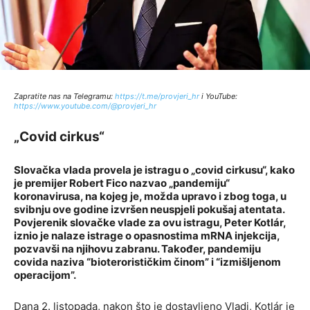
Zapratite nas na Telegramu:
http
s://t.me/provjeri_hr
i YouTube:
https://www.youtube.com/@provjeri_hr
„Covid cirkus“
Slovačka vlada provela je istragu o „covid cirkusu“, kako
je premijer Robert Fico nazvao „pandemiju“
koronavirusa, na kojeg je, možda upravo i zbog toga, u
svibnju ove godine izvršen neuspjeli pokušaj atentata.
Povjerenik slovačke vlade za ovu istragu, Peter Kotlár,
iznio je nalaze istrage o opasnostima mRNA injekcija,
pozvavši na njihovu zabranu. Također, pandemiju
covida naziva “bioterorističkim činom” i “izmišljenom
operacijom”.
Dana 2. listopada, nakon što je dostavljeno Vladi, Kotlár je