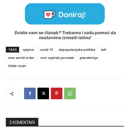
Svidio vam se članak? Trebamo i vašu pomoć da
nastavimo iznositi istinu!
TAGS
cjepiva
covid-19
depopulacijska politika
laži
new world order
novi svjetski poredak
plandemija
Veliki reset
2 KOMENTARI