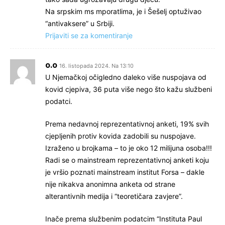
Na srpskim ms mporatlima, je i Šešelj optuživao
“antivaksere” u Srbiji.
Prijaviti se za komentiranje
o.o
16. listopada 2024. Na 13:10
U Njemačkoj očigledno daleko više nuspojava od
kovid cjepiva, 36 puta više nego što kažu službeni
podatci.
Prema nedavnoj reprezentativnoj anketi, 19% svih
cjepljenih protiv kovida zadobili su nuspojave.
Izraženo u brojkama – to je oko 12 milijuna osoba!!!
Radi se o mainstream reprezentativnoj anketi koju
je vršio poznati mainstream institut Forsa – dakle
nije nikakva anonimna anketa od strane
alterantivnih medija i “teoretičara zavjere”.
Inače prema službenim podatcim “Instituta Paul