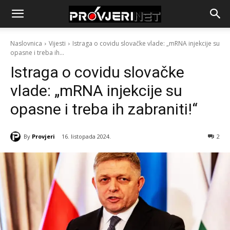
Naslovnica
Vijesti
Istraga o covidu slovačke vlade: „mRNA injekcije su
opasne i treba ih...
Istraga o covidu slovačke
vlade: „mRNA injekcije su
opasne i treba ih zabraniti!“
By
Provjeri
16. listopada 2024.
2