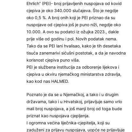
Ehrlich” (PEI)- broj prijavljenih nuspojava od kovid
cjepiva je oko 340.000 slučajeva. Što je negdje
oko 0,5 %. A broj onih koji je PEI priznao da su
nuspojave od cjepiva još je puno niži, negdje oko
10.000. A ovo su podatci iz ožujka 2023., dakle
prije više od godinu i pol. Novih podatak nema.
Tako da se PEI lani hvalisao, kako je tih desetaka
tisuća zanemarivi sićušni postotak, a da je navodna
korisnost cjepiva puno viša.
PEI je službena institucija za odborenje lijekova i
cjepiva u okviru njemačkog ministarstva zdravlja,
kao kod nas HALMED.
Poznato je da se u Njemačkoj, a tako i u drugim
državama, tako i u Hrvatskoj, prijavljuje samo vrlo
mali broj nuspojava, a još manji broj od toga bude
priznat kao nuspojava cjepljenja.
I ogromna većina liječnika-cjepitelja, koji su
zaduženi za prijavu nuspojava, uopće ne prijavljuje