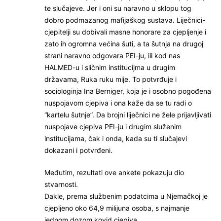
te slučajeve. Jer i oni su naravno u sklopu tog
dobro podmazanog mafijaškog sustava. Liječnici-
cjepitelji su dobivali masne honorare za cjepljenje i
zato ih ogromna većina šuti, a ta šutnja na drugoj
strani naravno odgovara PEI-ju, ili kod nas
HALMED-u i sličnim institucijma u drugim
državama, Ruka ruku mije. To potvrđuje i
sociologinja Ina Berniger, koja je i osobno pogođena
nuspojavom cjepiva i ona kaže da se tu radi o
“kartelu šutnje”. Da brojni liječnici ne žele prijavljivati
nuspojave cjepiva PEI-ju i drugim služenim
institucijama, čak i onda, kada su ti slučajevi
dokazani i potvrđeni.
Međutim, rezultati ove ankete pokazuju dio
stvarnosti.
Dakle, prema službenim podatcima u Njemačkoj je
cjepljeno oko 64,9 milijuna osoba, s najmanje
jednom dozom kovid cjepiva.