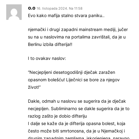
o.o
16. listopada 2024. Na 11:58
Evo kako mafija stalno stvara paniku..
njemački i drugi zapadni mainstream mediji, jučer
su na u naslovima na portalima zavrištali, da je u
Berlinu izbila difterija!!
I to ovakav naslov:
“Necjepljeni desetogodišnji dječak zaražen
opasnom bolešću! Liječnici se bore za njegov
život!”
Dakle, odmah u naslovu se sugerira da je dječak
necjepljen. Subliminarno se dakle sugerira da je to
razlog zašto je dobio difteriju
I dalje se kaže da je difterija opasna bolest, koja
često može biti smrtonosna, da je u Njemačkoj i
drugim zapadnim zemljama, iskorjenjena, naravno