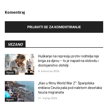
Komentiraj
PRIJAVITI SE ZA KOMENTIRANJE
VEZANO
Huškanje na represiju protiv roditelja nije
briga za djecu – to je napad na slobodu i
dostojanstvo obitelji
4. kolovoza 2026.
Vijesti
„Kao u filmu World War Z“: Španjolska
enklava Ceuta pala pod naletom desetaka
tisuća migranata
31. srpnja 2026.
Vijesti