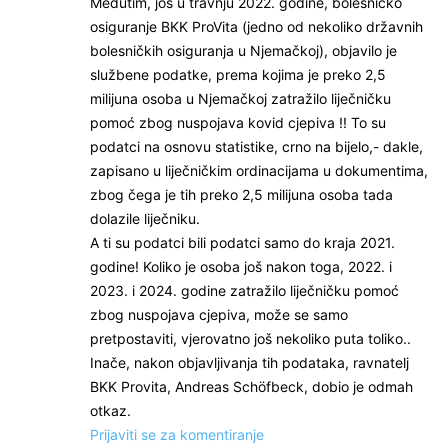
Međutim, još u travnju 2022. godine, bolesničko
osiguranje BKK ProVita (jedno od nekoliko državnih
bolesničkih osiguranja u Njemačkoj), objavilo je
službene podatke, prema kojima je preko 2,5
milijuna osoba u Njemačkoj zatražilo liječničku
pomoć zbog nuspojava kovid cjepiva !! To su
podatci na osnovu statistike, crno na bijelo,- dakle,
zapisano u liječničkim ordinacijama u dokumentima,
zbog čega je tih preko 2,5 milijuna osoba tada
dolazile liječniku.
A ti su podatci bili podatci samo do kraja 2021.
godine! Koliko je osoba još nakon toga, 2022. i
2023. i 2024. godine zatražilo liječničku pomoć
zbog nuspojava cjepiva, može se samo
pretpostaviti, vjerovatno još nekoliko puta toliko..
Inače, nakon objavljivanja tih podataka, ravnatelj
BKK Provita, Andreas Schöfbeck, dobio je odmah
otkaz.
Prijaviti se za komentiranje