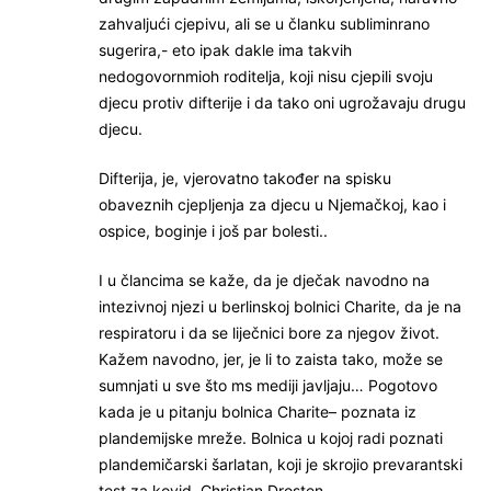
zahvaljući cjepivu, ali se u članku subliminrano
sugerira,- eto ipak dakle ima takvih
nedogovornmioh roditelja, koji nisu cjepili svoju
djecu protiv difterije i da tako oni ugrožavaju drugu
djecu.
Difterija, je, vjerovatno također na spisku
obaveznih cjepljenja za djecu u Njemačkoj, kao i
ospice, boginje i još par bolesti..
I u člancima se kaže, da je dječak navodno na
intezivnoj njezi u berlinskoj bolnici Charite, da je na
respiratoru i da se liječnici bore za njegov život.
Kažem navodno, jer, je li to zaista tako, može se
sumnjati u sve što ms mediji javljaju… Pogotovo
kada je u pitanju bolnica Charite– poznata iz
plandemijske mreže. Bolnica u kojoj radi poznati
plandemičarski šarlatan, koji je skrojio prevarantski
test za kovid, Christian Drosten.