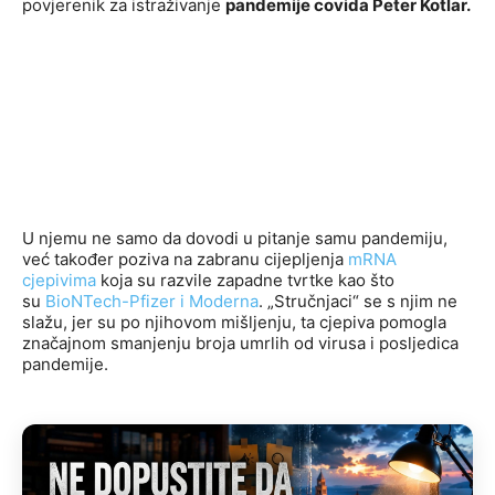
povjerenik za istraživanje
pandemije covida Peter Kotlar.
U njemu ne samo da dovodi u pitanje samu pandemiju,
već također poziva na zabranu cijepljenja
mRNA
cjepivima
koja su razvile zapadne tvrtke kao što
su
BioNTech-Pfizer i Moderna
. „Stručnjaci“ se s njim ne
slažu, jer su po njihovom mišljenju, ta cjepiva pomogla
značajnom smanjenju broja umrlih od virusa i posljedica
pandemije.