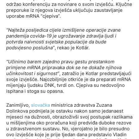
održao konferenciju za novinare o svom izvješću. Ključne
preporuke iz njegova izvješća uključuju zaustavljanje
uporabe mRNA “cjepiva”.
“Najteža posljedica cijele izmišljene operacije zvane
pandemija covida-19 je ugrožavanje zdravlja ljudi i
potvrda naivnosti svjetske populacije da bude
podsvjesno poslušna”
, rekao je Kotlár.
“Učinimo barem zajedno pravu gestu prestankom
primjene mRNA pripravaka dok se ne dokaže njihova
učinkovitost i sigurnost”
, zatražio je Kotlar predstavljajući
svoje izvješće. Najozbiljnije otkriće je da preparati mRNA
mijenjaju ljudsku DNK, tvrdi on. Cjepiva su nedovoljno
ispitana i stoga su opasna.
Zanimljivo,
slovačka
ministrica zdravstva Zuzana
Dolinkova podnijela je ostavku nakon samo jedanaest
mjeseci na dužnosti, obrazloživši svoj postupak razlikama
u mišljenjima oko proračuna koji predviđa duboke rezove
u zdravstvenom sustavu. No, vjerojatno je bilo presudno
ovo izvješće koje je prije tjedan dana predstavio Vladin