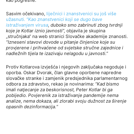
kao pogrešne.
Sasvim očekivano,
liječnici i znanstvenici su još više
užasnuti.
“Kao znanstvenici koji se dugo bave
istraživanjem virusa
, duboko smo zabrinuti zbog tvrdnji
koje je Kotlar iznio javnosti”,
objavila je skupina
„stručnjaka“ na web stranici Slovačke akademije znanosti.
“Izneseni stavovi dovode u pitanje činjenice koje su
provjerene i prihvaćene od svjetske stručne zajednice i
nadležnih tijela te izazivaju nelagodu u javnosti.”
Protiv Kotlarova izvješća i njegovih zaključaka negoduje i
oporba. Oskar Dvorak, član glavne oporbene napredne
slovačke stranke i zamjenik predsjednika parlamentarnog
odbora za zdravstvo, rekao je novinarima:
“Kad bismo
imali natjecanje za beskorisnost, Peter Kotlar bi ga
pobijedio. Povjerenik za istraživanje pandemije nema
analize, nema dokaza, ali zlorabi svoju dužnost za širenje
opasnih dezinformacija.“