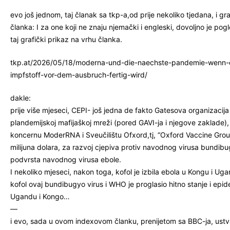
evo još jednom, taj članak sa tkp-a,od prije nekoliko tjedana, i gr
članka: I za one koji ne znaju njemački i engleski, dovoljno je pogle
taj grafički prikaz na vrhu članka.
tkp.at/2026/05/18/moderna-und-die-naechste-pandemie-wenn-
impfstoff-vor-dem-ausbruch-fertig-wird/
dakle:
prije više mjeseci, CEPI- još jedna de fakto Gatesova organizacija
plandemijskoj mafijaškoj mreži (pored GAVI-ja i njegove zaklade), 
koncernu ModerRNA i Sveučilištu Ofxord,tj, “Oxford Vaccine Grou
milijuna dolara, za razvoj cjepiva protiv navodnog virusa bundibug
podvrsta navodnog virusa ebole.
I nekoliko mjeseci, nakon toga, kofol je izbila ebola u Kongu i Ugan
kofol ovaj bundibugyo virus i WHO je proglasio hitno stanje i epid
Ugandu i Kongo…
—
i evo, sada u ovom indexovom članku, prenijetom sa BBC-ja, ustva