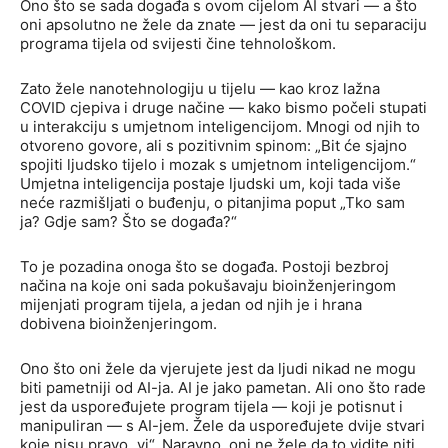
Ono što se sada događa s ovom cijelom AI stvari — a što
oni apsolutno ne žele da znate — jest da oni tu separaciju
programa tijela od svijesti čine tehnološkom.
Zato žele nanotehnologiju u tijelu — kao kroz lažna
COVID cjepiva i druge načine — kako bismo počeli stupati
u interakciju s umjetnom inteligencijom. Mnogi od njih to
otvoreno govore, ali s pozitivnim spinom: „Bit će sjajno
spojiti ljudsko tijelo i mozak s umjetnom inteligencijom.“
Umjetna inteligencija postaje ljudski um, koji tada više
neće razmišljati o buđenju, o pitanjima poput „Tko sam
ja? Gdje sam? Što se događa?“
To je pozadina onoga što se događa. Postoji bezbroj
načina na koje oni sada pokušavaju bioinženjeringom
mijenjati program tijela, a jedan od njih je i hrana
dobivena bioinženjeringom.
Ono što oni žele da vjerujete jest da ljudi nikad ne mogu
biti pametniji od AI-ja. AI je jako pametan. Ali ono što rade
jest da uspoređujete program tijela — koji je potisnut i
manipuliran — s AI-jem. Žele da uspoređujete dvije stvari
koje nisu pravo „vi“. Naravno, oni ne žele da to vidite niti