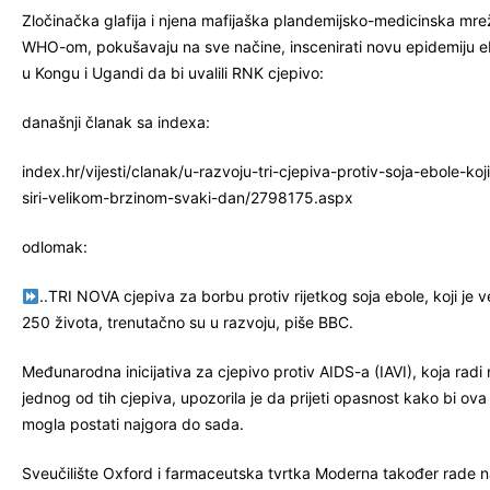
Zločinačka glafija i njena mafijaška plandemijsko-medicinska mre
WHO-om, pokušavaju na sve načine, inscenirati novu epidemiju ebo
u Kongu i Ugandi da bi uvalili RNK cjepivo:
današnji članak sa indexa:
index.hr/vijesti/clanak/u-razvoju-tri-cjepiva-protiv-soja-ebole-ko
siri-velikom-brzinom-svaki-dan/2798175.aspx
odlomak:
..TRI NOVA cjepiva za borbu protiv rijetkog soja ebole, koji je 
250 života, trenutačno su u razvoju, piše BBC.
Međunarodna inicijativa za cjepivo protiv AIDS-a (IAVI), koja radi
jednog od tih cjepiva, upozorila je da prijeti opasnost kako bi ov
mogla postati najgora do sada.
Sveučilište Oxford i farmaceutska tvrtka Moderna također rade n