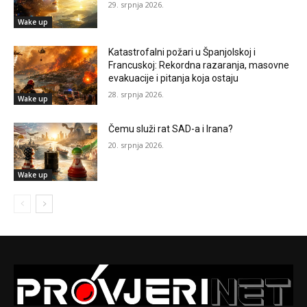
29. srpnja 2026.
Wake up
Katastrofalni požari u Španjolskoj i
Francuskoj: Rekordna razaranja, masovne
evakuacije i pitanja koja ostaju
28. srpnja 2026.
Wake up
Čemu služi rat SAD-a i Irana?
20. srpnja 2026.
Wake up