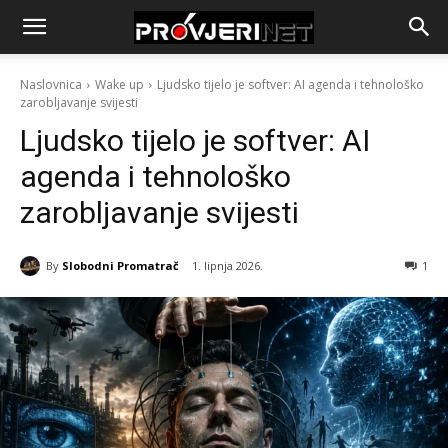
Naslovnica
Wake up
Ljudsko tijelo je softver: AI agenda i tehnološko
zarobljavanje svijesti
Ljudsko tijelo je softver: AI
agenda i tehnološko
zarobljavanje svijesti
By
Slobodni Promatrač
1. lipnja 2026.
1