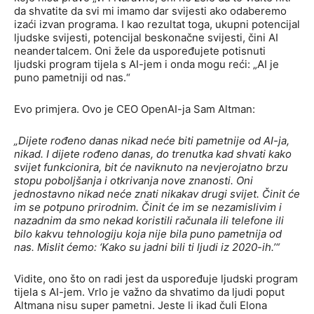
da shvatite da svi mi imamo dar svijesti ako odaberemo
izaći izvan programa. I kao rezultat toga, ukupni potencijal
ljudske svijesti, potencijal beskonačne svijesti, čini AI
neandertalcem. Oni žele da uspoređujete potisnuti
ljudski program tijela s AI-jem i onda mogu reći: „AI je
puno pametniji od nas.“
Evo primjera. Ovo je CEO OpenAI-ja Sam Altman:
„Dijete rođeno danas nikad neće biti pametnije od AI-ja,
nikad. I dijete rođeno danas, do trenutka kad shvati kako
svijet funkcionira, bit će naviknuto na nevjerojatno brzu
stopu poboljšanja i otkrivanja nove znanosti. Oni
jednostavno nikad neće znati nikakav drugi svijet. Činit će
im se potpuno prirodnim. Činit će im se nezamislivim i
nazadnim da smo nekad koristili računala ili telefone ili
bilo kakvu tehnologiju koja nije bila puno pametnija od
nas. Mislit ćemo: ‘Kako su jadni bili ti ljudi iz 2020-ih.’“
Vidite, ono što on radi jest da uspoređuje ljudski program
tijela s AI-jem. Vrlo je važno da shvatimo da ljudi poput
Altmana nisu super pametni. Jeste li ikad čuli Elona