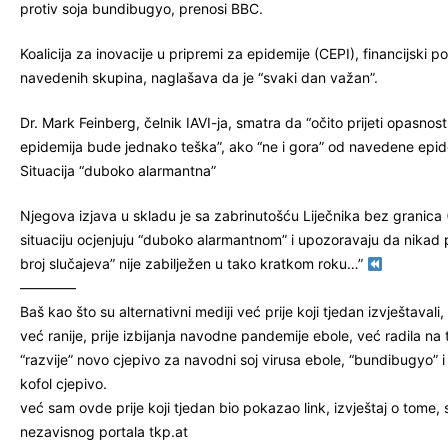
protiv soja bundibugyo, prenosi BBC.
Koalicija za inovacije u pripremi za epidemije (CEPI), financijski po
navedenih skupina, naglašava da je “svaki dan važan”.
Dr. Mark Feinberg, čelnik IAVI-ja, smatra da “očito prijeti opasnos
epidemija bude jednako teška”, ako “ne i gora” od navedene epid
Situacija “duboko alarmantna”
Njegova izjava u skladu je sa zabrinutošću Liječnika bez granica 
situaciju ocjenjuju “duboko alarmantnom” i upozoravaju da nikad pri
broj slučajeva” nije zabilježen u tako kratkom roku…”
————
Baš kao što su alternativni mediji već prije koji tjedan izvještavali
već ranije, prije izbijanja navodne pandemije ebole, već radila na
“razvije” novo cjepivo za navodni soj virusa ebole, “bundibugyo” i
kofol cjepivo.
već sam ovde prije koji tjedan bio pokazao link, izvještaj o tome, 
nezavisnog portala tkp.at