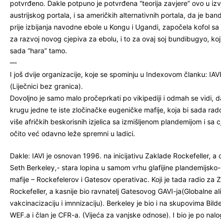
potvrđeno. Dakle potpuno je potvrđena “teorija zavjere” ovo u izv
austrijskog portala, i sa američkih alternativnih portala, da je ba
prije izbijanja navodne ebole u Kongu i Ugandi, započela kofol s
za razvoj novog cjepiva za ebolu, i to za ovaj soj bundibugyo, ko
sada “hara” tamo.
—
I još dvije organizacije, koje se spominju u Indexovom članku: IAV
(Liječnici bez granica).
Dovoljno je samo malo pročeprkati po vikipediji i odmah se vidi, d
krugu jedne te iste zločinačke eugeničke mafije, koja bi sada rad
više afričkih beskorisnih izjelica sa izmišljenom plandemijom i sa c
očito već odavno leže spremni u ladici.
Dakle: IAVI je osnovan 1996. na inicijativu Zaklade Rockefeller, a 
Seth Berkeley,- stara lopina u samom vrhu glafijine plandemijsko
mafije – Rockefelerov i Gatesov operativac. Koji je tada radio za 
Rockefeller, a kasnije bio ravnatelj Gatesovog GAVI-ja(Globalne al
vakcinacizaciju i imnnizaciju). Berkeley je bio i na skupovima Bild
WEF.a i član je CFR-a. (Vijeća za vanjske odnose). I bio je po na