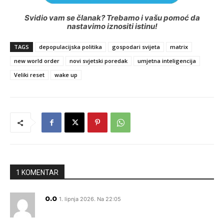
Svidio vam se članak? Trebamo i vašu pomoć da
nastavimo iznositi istinu!
TAGS
depopulacijska politika
gospodari svijeta
matrix
new world order
novi svjetski poredak
umjetna inteligencija
Veliki reset
wake up
1 KOMENTAR
o.o
1. lipnja 2026. Na 22:05