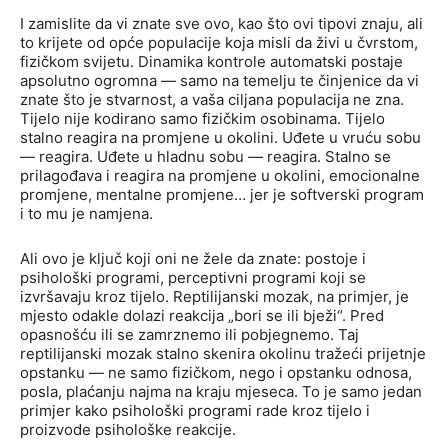
I zamislite da vi znate sve ovo, kao što ovi tipovi znaju, ali
to krijete od opće populacije koja misli da živi u čvrstom,
fizičkom svijetu. Dinamika kontrole automatski postaje
apsolutno ogromna — samo na temelju te činjenice da vi
znate što je stvarnost, a vaša ciljana populacija ne zna.
Tijelo nije kodirano samo fizičkim osobinama. Tijelo
stalno reagira na promjene u okolini. Uđete u vruću sobu
— reagira. Uđete u hladnu sobu — reagira. Stalno se
prilagođava i reagira na promjene u okolini, emocionalne
promjene, mentalne promjene… jer je softverski program
i to mu je namjena.
Ali ovo je ključ koji oni ne žele da znate: postoje i
psihološki programi, perceptivni programi koji se
izvršavaju kroz tijelo. Reptilijanski mozak, na primjer, je
mjesto odakle dolazi reakcija „bori se ili bježi“. Pred
opasnošću ili se zamrznemo ili pobjegnemo. Taj
reptilijanski mozak stalno skenira okolinu tražeći prijetnje
opstanku — ne samo fizičkom, nego i opstanku odnosa,
posla, plaćanju najma na kraju mjeseca. To je samo jedan
primjer kako psihološki programi rade kroz tijelo i
proizvode psihološke reakcije.