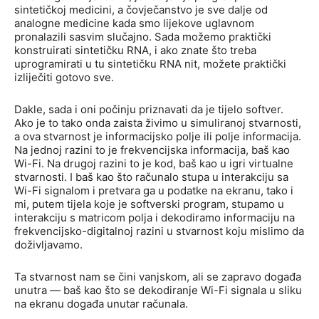
sintetičkoj medicini, a čovječanstvo je sve dalje od
analogne medicine kada smo lijekove uglavnom
pronalazili sasvim slučajno. Sada možemo praktički
konstruirati sintetičku RNA, i ako znate što treba
uprogramirati u tu sintetičku RNA nit, možete praktički
izliječiti gotovo sve.
Dakle, sada i oni počinju priznavati da je tijelo softver.
Ako je to tako onda zaista živimo u simuliranoj stvarnosti,
a ova stvarnost je informacijsko polje ili polje informacija.
Na jednoj razini to je frekvencijska informacija, baš kao
Wi-Fi. Na drugoj razini to je kod, baš kao u igri virtualne
stvarnosti. I baš kao što računalo stupa u interakciju sa
Wi-Fi signalom i pretvara ga u podatke na ekranu, tako i
mi, putem tijela koje je softverski program, stupamo u
interakciju s matricom polja i dekodiramo informaciju na
frekvencijsko-digitalnoj razini u stvarnost koju mislimo da
doživljavamo.
Ta stvarnost nam se čini vanjskom, ali se zapravo događa
unutra — baš kao što se dekodiranje Wi-Fi signala u sliku
na ekranu događa unutar računala.