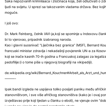
Šaka nepozvanih krimnilaaca i zločinaca koja, želi odlučivati o zdr
ljudi na svijetu. U sprezi sa takozvanim vladama država. Bez kojih 
moguće.
I još ovo:
Dr. Mark Feinberg, čelnik IAVI-ja,koji se spominje u Indexovu član
bi to vjerovao, pripadnik izabranog naroda.
Kao i glavni suosnivač “Liječnika bez granica” (MSF), Bernard Kou
francuski ministar zdravlja i nekadašnji povjerenik UN-a za Koso
koji se inače kasnih 70-ih godina u Francuskoj zalagao za legaliza
pedofilije:(i o tome piše u njegovoj biografiji na vikipediji).
de.wikipedia.org/wiki/Bernard_Kouchner#Arbeit_als_Arzt_und_hum
———-
Ipak:bandi izgleda ne uspijeva toliko posijati paniku među afrički
stanovništvom, i sve više afričkog stanovništva (kako je i ovaj por
izvještavao prije koji tjedan u članku o eboli), ne vjeruje ovim “dob