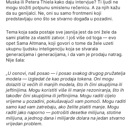
Muska ili Petera Thiela kako daju intervjue? Ti ljudi ne
mogu složiti potpunu smislenu rečenicu. A za njih kažu
da su genijalci. Ne, oni su samo frontmeni koji
predstavljaju ono što se stvarno događa u pozadini.
Tema koja sada postaje sve jasnija jest da oni žele da
sami platite za vlastiti zatvor. I još više od toga — evo
opet Sama Altmana, koji govori o tome da žele uzeti
ukupnu ljudsku inteligenciju koja se stvarala
generacijama i generacijama, i da vam je prodaju natrag.
Nije šala:
„U osnovi, naš posao — i posao svakog drugog pružatelja
modela — izgledat će kao prodaja tokena. Oni mogu
dolaziti iz većih ili manjih modela, što ih čini skupljima ili
jeftinijima. Mogu koristiti više ili manje rezoniranja, što ih
također čini skupljima ili jeftinijima. Mogu raditi cijelo
vrijeme u pozadini, pokušavajući vam pomoći. Mogu raditi
samo kad vam zatrebaju, ako želite platiti manje. Mogu
raditi jako naporno — potrošiti desetke milijuna, stotine
milijuna, a jednog dana i milijarde dolara na jedan stvarno
vrijedan problem.