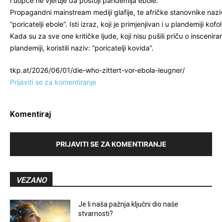
i uopće ne vjeruje da postoji pandemija ebole.
Propagandni mainstream mediji glafije, te afričke stanovnike nazi
“poricatelji ebole”. Isti izraz, koji je primjenjivan i u plandemiji kofo
Kada su za sve one kritičke ljude, koji nisu pušili priču o inscenira
plandemiji, koristili naziv: “poricatelji kovida”.
tkp.at/2026/06/01/die-who-zittert-vor-ebola-leugner/
Prijaviti se za komentiranje
Komentiraj
PRIJAVITI SE ZA KOMENTIRANJE
VEZANO
Je li naša pažnja ključni dio naše
stvarnosti?