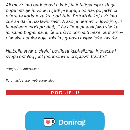
Ali mi vidimo budućnost u kojoj je inteligencija usluga
poput struje ili vode, i ljudi je kupuju od nas po jedinici
mjere te koriste za što god žele. Potražnja koju vidimo
čini se da će nastaviti rasti. A ako je nemamo dovoljno, ili
je nećemo moći prodati, ili će cijena postati jako visoka i
ići samo bogatima, ili će društvo donositi neke centralno-
planske odluke koje, mislim, gotovo uvijek loše završe…
Najbolja stvar u cijeloj povijesti kapitalizma, inovacija i
svega ostalog jest jednostavno preplaviti tržište.“
Provjeri/davidicke.com
Foto naslovnice: web screenshot
P O D I J E L I !