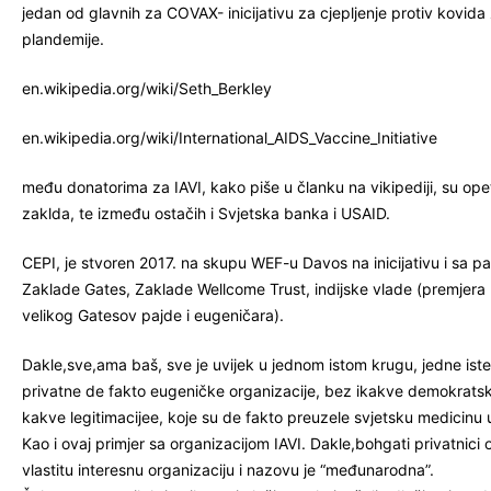
jedan od glavnih za COVAX- inicijativu za cjepljenje protiv kovida
plandemije.
en.wikipedia.org/wiki/Seth_Berkley
en.wikipedia.org/wiki/International_AIDS_Vaccine_Initiative
među donatorima za IAVI, kako piše u članku na vikipediji, su op
zaklda, te između ostačih i Svjetska banka i USAID.
CEPI, je stvoren 2017. na skupu WEF-u Davos na inicijativu i sa 
Zaklade Gates, Zaklade Wellcome Trust, indijske vlade (premjera 
velikog Gatesov pajde i eugeničara).
Dakle,sve,ama baš, sve je uvijek u jednom istom krugu, jedne iste
privatne de fakto eugeničke organizacije, bez ikakve demokratske 
kakve legitimacijee, koje su de fakto preuzele svjetsku medicinu 
Kao i ovaj primjer sa organizacijom IAVI. Dakle,bohgati privatnici 
vlastitu interesnu organizaciju i nazovu je “međunarodna”.