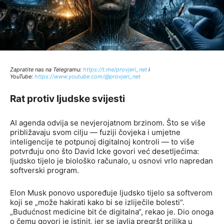
Zapratite nas na Telegramu:
http
s://t.me/provjeri_net
i
YouTube:
https://www.youtube.com/@provjeri_net
Rat protiv ljudske svijesti
AI agenda odvija se nevjerojatnom brzinom. Što se više
približavaju svom cilju — fuziji čovjeka i umjetne
inteligencije te potpunoj digitalnoj kontroli — to više
potvrđuju ono što David Icke govori već desetljećima:
ljudsko tijelo je biološko računalo, u osnovi vrlo napredan
softverski program.
Elon Musk ponovo uspoređuje ljudsko tijelo sa softverom
koji se „može hakirati kako bi se izliječile bolesti“.
„Budućnost medicine bit će digitalna“, rekao je. Dio onoga
o čemu govori je istinit, jer se javlja pregršt prilika u