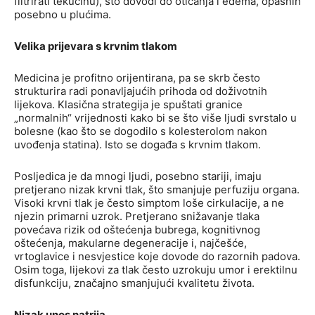
filtrirati tekućinu), što dovodi do oticanja i edema, opasnih
posebno u plućima.
Velika prijevara s krvnim tlakom
Medicina je profitno orijentirana, pa se skrb često
strukturira radi ponavljajućih prihoda od doživotnih
lijekova. Klasična strategija je spuštati granice
„normalnih“ vrijednosti kako bi se što više ljudi svrstalo u
bolesne (kao što se dogodilo s kolesterolom nakon
uvođenja statina). Isto se događa s krvnim tlakom.
Posljedica je da mnogi ljudi, posebno stariji, imaju
pretjerano nizak krvni tlak, što smanjuje perfuziju organa.
Visoki krvni tlak je često simptom loše cirkulacije, a ne
njezin primarni uzrok. Pretjerano snižavanje tlaka
povećava rizik od oštećenja bubrega, kognitivnog
oštećenja, makularne degeneracije i, najčešće,
vrtoglavice i nesvjestice koje dovode do razornih padova.
Osim toga, lijekovi za tlak često uzrokuju umor i erektilnu
disfunkciju, značajno smanjujući kvalitetu života.
Nizak unos natrija