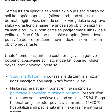
Temelj tržišta lijekova za krvni tlak bio je usaditi strah od
soli kod opće populacije (slično strahu od sunca u
dermatologiji). Veza između soli i krvnog tlaka je zapravo
slaba – drastično smanjenje unosa soli obično snizi tlak
za manje od 1 %. U bolnicama se pacijentima rutinski daje
velike količine 0,9%-tne fiziološke otopine (često deset
puta više od preporučene dnevne doze), a krvni tlak im
obično jedva raste.
Unatoč tome, pacijente se često prisiljava na gotovo
potpuno izbacivanje soli, što može biti opasno. Ključni
dokazi protiv niskog unosa soli:
Studija iz 181 zemlje
pokazala je da zemlje s nižom
konzumacijom soli imaju kraći životni vijek.
Niske razine natrija (hiponatremija) snažno su
povezane s povećanim rizikom od smrti
(preporučeni
niski unos soli povećava rizik od smrti za 25 %). Blaga
hiponatremija također povećava smrtnost. 15–20 %
hospitaliziranih pacijenata ima niske razine natrija pri