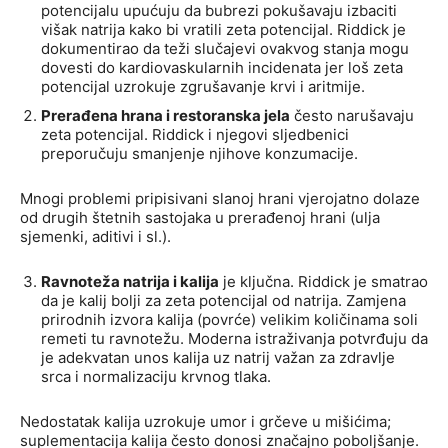
potencijalu upućuju da bubrezi pokušavaju izbaciti
višak natrija kako bi vratili zeta potencijal. Riddick je
dokumentirao da teži slučajevi ovakvog stanja mogu
dovesti do kardiovaskularnih incidenata jer loš zeta
potencijal uzrokuje zgrušavanje krvi i aritmije.
Prerađena hrana i restoranska jela
često narušavaju
zeta potencijal. Riddick i njegovi sljedbenici
preporučuju smanjenje njihove konzumacije.
Mnogi problemi pripisivani slanoj hrani vjerojatno dolaze
od drugih štetnih sastojaka u prerađenoj hrani (ulja
sjemenki, aditivi i sl.).
Ravnoteža natrija i kalija
je ključna. Riddick je smatrao
da je kalij bolji za zeta potencijal od natrija. Zamjena
prirodnih izvora kalija (povrće) velikim količinama soli
remeti tu ravnotežu. Moderna istraživanja potvrđuju da
je adekvatan unos kalija uz natrij važan za zdravlje
srca i normalizaciju krvnog tlaka.
Nedostatak kalija uzrokuje umor i grčeve u mišićima;
suplementacija kalija često donosi značajno poboljšanje.