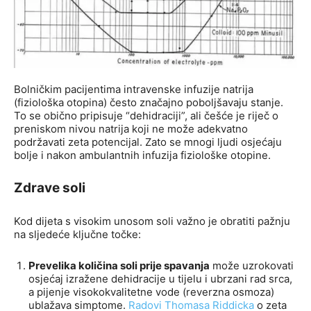
Bolničkim pacijentima intravenske infuzije natrija
(fiziološka otopina) često značajno poboljšavaju stanje.
To se obično pripisuje “dehidraciji”, ali češće je riječ o
preniskom nivou natrija koji ne može adekvatno
podržavati zeta potencijal. Zato se mnogi ljudi osjećaju
bolje i nakon ambulantnih infuzija fiziološke otopine.
Zdrave soli
Kod dijeta s visokim unosom soli važno je obratiti pažnju
na sljedeće ključne točke:
Prevelika količina soli prije spavanja
može uzrokovati
osjećaj izražene dehidracije u tijelu i ubrzani rad srca,
a pijenje visokokvalitetne vode (reverzna osmoza)
ublažava simptome.
Radovi Thomasa Riddicka
o zeta