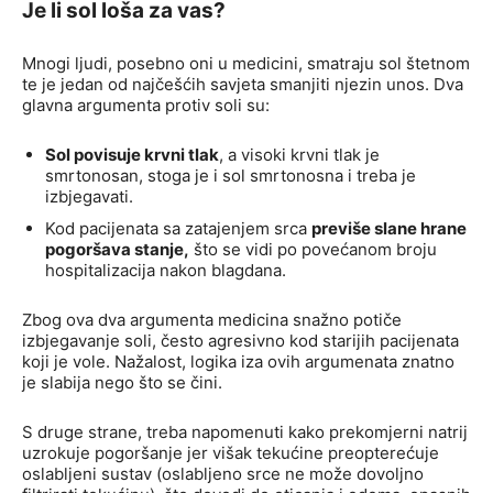
Je li sol loša za vas?
Mnogi ljudi, posebno oni u medicini, smatraju sol štetnom
te je jedan od najčešćih savjeta smanjiti njezin unos. Dva
glavna argumenta protiv soli su:
Sol povisuje krvni tlak
, a visoki krvni tlak je
smrtonosan, stoga je i sol smrtonosna i treba je
izbjegavati.
Kod pacijenata sa zatajenjem srca
previše slane hrane
pogoršava stanje,
što se vidi po povećanom broju
hospitalizacija nakon blagdana.
Zbog ova dva argumenta medicina snažno potiče
izbjegavanje soli, često agresivno kod starijih pacijenata
koji je vole. Nažalost, logika iza ovih argumenata znatno
je slabija nego što se čini.
S druge strane, treba napomenuti kako prekomjerni natrij
uzrokuje pogoršanje jer višak tekućine preopterećuje
oslabljeni sustav (oslabljeno srce ne može dovoljno