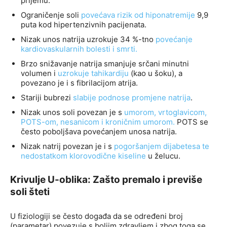
prijemu.
Ograničenje soli
povećava rizik od hiponatremije
9,9
puta kod hipertenzivnih pacijenata.
Nizak unos natrija uzrokuje 34 %-tno
povećanje
kardiovaskularnih bolesti i smrti.
Brzo snižavanje natrija smanjuje srčani minutni
volumen i
uzrokuje tahikardiju
(kao u šoku), a
povezano je i s fibrilacijom atrija.
Stariji bubrezi
slabije podnose promjene natrija
.
Nizak unos soli povezan je s
umorom, vrtoglavicom,
POTS-om, nesanicom i kroničnim umorom.
POTS se
često poboljšava povećanjem unosa natrija.
Nizak natrij povezan je i s
pogoršanjem dijabetesa te
nedostatkom klorovodične kiseline
u želucu.
Krivulje U-oblika: Zašto premalo i previše
soli šteti
U fiziologiji se često događa da se određeni broj
(parametar) povezuje s boljim zdravljem i zbog toga se