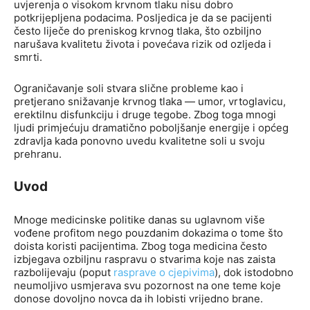
uvjerenja o visokom krvnom tlaku nisu dobro
potkrijepljena podacima. Posljedica je da se pacijenti
često liječe do preniskog krvnog tlaka, što ozbiljno
narušava kvalitetu života i povećava rizik od ozljeda i
smrti.
Ograničavanje soli stvara slične probleme kao i
pretjerano snižavanje krvnog tlaka — umor, vrtoglavicu,
erektilnu disfunkciju i druge tegobe. Zbog toga mnogi
ljudi primjećuju dramatično poboljšanje energije i općeg
zdravlja kada ponovno uvedu kvalitetne soli u svoju
prehranu.
Uvod
Mnoge medicinske politike danas su uglavnom više
vođene profitom nego pouzdanim dokazima o tome što
doista koristi pacijentima. Zbog toga medicina često
izbjegava ozbiljnu raspravu o stvarima koje nas zaista
razbolijevaju (poput
rasprave o cjepivima
), dok istodobno
neumoljivo usmjerava svu pozornost na one teme koje
donose dovoljno novca da ih lobisti vrijedno brane.