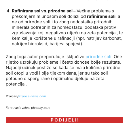
Rafinirana sol vs. prirodna sol –
Većina problema s
prekomjernim unosom soli dolazi od
rafinirane soli
, a
ne od prirodne soli i to zbog nedostatka prirodnih
minerala potrebnih za homeostazu, dodataka protiv
zgrušavanja koji negativno utječu na zeta potencijal, te
kemikalije korištene u rafinaciji (npr. natrijev karbonat,
natrijev hidroksid, barijevi spojevi).
Zbog toga autor preporučuje isključivo
prirodne soli.
One
rijetko uzrokuju probleme i često donose bolje rezultate.
Najbolji učinak postiže se kada se mala količina prirodne
soli otopi u vodi i pije tijekom dana, jer su tako soli
potpuno dispergirane i optimalno djeluju na zeta
potencijal.
Provjeri/
expose-news.com
Foto naslovnice: pixabay.com
P O D I J E L I !