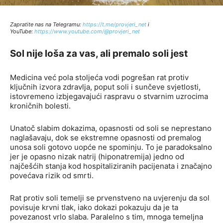
Zapratite nas na Telegramu:
http
s://t.me/provjeri_net
i
YouTube:
https://www.youtube.com/@provjeri_net
Sol nije loša za vas, ali premalo soli jest
Medicina već pola stoljeća vodi pogrešan rat protiv
ključnih izvora zdravlja, poput soli i sunčeve svjetlosti,
istovremeno izbjegavajući raspravu o stvarnim uzrocima
kroničnih bolesti.
Unatoč slabim dokazima, opasnosti od soli se neprestano
naglašavaju, dok se ekstremne opasnosti od premalog
unosa soli gotovo uopće ne spominju. To je paradoksalno
jer je opasno nizak natrij (hiponatremija) jedno od
najčešćih stanja kod hospitaliziranih pacijenata i značajno
povećava rizik od smrti.
Rat protiv soli temelji se prvenstveno na uvjerenju da sol
povisuje krvni tlak, iako dokazi pokazuju da je ta
povezanost vrlo slaba. Paralelno s tim, mnoga temeljna