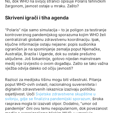
No, dok WHO na svojoj stranici opisuje Polaris tehničkim
žargonom, javnost ostaje u mraku. Zašto?
Skriveni igrači i tiha agenda
“Polaris” nije samo simulacija – to je poligon za testiranje
kontroverznog pandemijskog sporazuma kojim WHO želi
centralizirati globalnu zdravstvenu koordinaciju. Ipak,
ključne informacije ostaju nejasne: popis sudionika
ograničen je na spominjanje zemalja poput Njemačke,
Australije, Brazila i Ugande, dok su ostale prešutno
uključene. Još šokantnije, gotovo nijedan mainstream
medij nije izvijestio o ovom događaju. Zašto se tako važna
vježba odvija daleko od očiju javnosti?
Razlozi za medijsku tišinu mogu biti višestruki. Pitanja
poput WHO-ovih ovlasti, nacionalnog suvereniteta i
digitalnih zdravstvenih iskaznica izazivaju političku
osjetljivost. Uoči
Svjetske zdravstvene skupštine u
svibnju, gdje se finalizira pandemijski sporazum,
široka
rasprava mogla bi izazvati otpor. Dodatno, “umor od
pandemije” čini ovu temu nepopularnom, dok povezanost