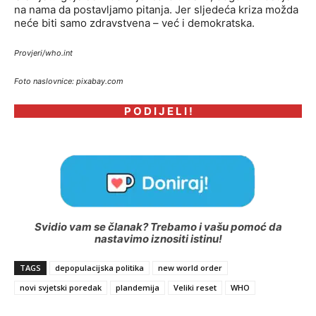
na nama da postavljamo pitanja. Jer sljedeća kriza možda
neće biti samo zdravstvena – već i demokratska.
Provjeri/who.int
Foto naslovnice: pixabay.com
P O D I J E L I !
Svidio vam se članak? Trebamo i vašu pomoć da
nastavimo iznositi istinu!
TAGS
depopulacijska politika
new world order
novi svjetski poredak
plandemija
Veliki reset
WHO