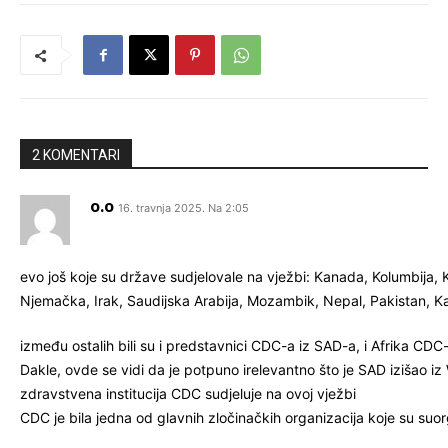
2 KOMENTARI
o.o
16. travnja 2025. Na 2:05
evo još koje su države sudjelovale na vježbi: Kanada, Kolumbija, K
Njemačka, Irak, Saudijska Arabija, Mozambik, Nepal, Pakistan, Ka
između ostalih bili su i predstavnici CDC-a iz SAD-a, i Afrika CDC
Dakle, ovde se vidi da je potpuno irelevantno što je SAD izišao 
zdravstvena institucija CDC sudjeluje na ovoj vježbi
CDC je bila jedna od glavnih zločinačkih organizacija koje su suo