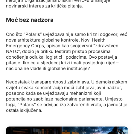
medija s organizacijama bliskim WHO-u umanjuje
novinarski interes za kritička pitanja.
Moć bez nadzora
Ono što “Polaris” uvježbava nije samo krizni odgovor, već
nova arhitektura globalne kontrole. Novi Health
Emergency Corps, opisan kao svojevrsni “zdravstveni
NATO”, dobio je priliku testirati pristup procesima
donošenja odluka, logistici i podacima. Ovo postavlja
pitanje: tko će u sljedećoj krizi imati posljednju riječ –
nacionalne vlade ili globalne institucije?
Nedostatak transparentnosti zabrinjava. U demokratskom
svijetu svaka koncentracija moći zahtijeva javni nadzor,
posebno kada se uvježbavaju mehanizmi koji
potencijalno zaobilaze nacionalne parlamente. Umjesto
toga, “Polaris” se odvijao iza zatvorenih vrata, a javnost je
ostala isključena.