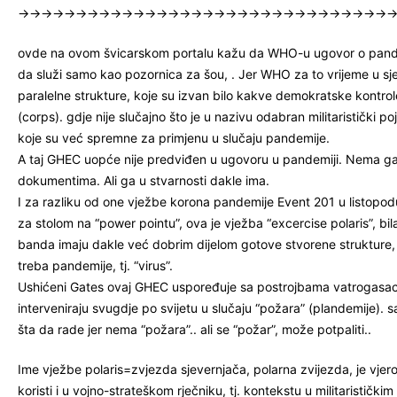
→→→→→→→→→→→→→→→→→→→→→→→→→→→→→→→→
ovde na ovom švicarskom portalu kažu da WHO-u ugovor o pandemij
da služi samo kao pozornica za šou, . Jer WHO za to vrijeme u sjen
paralelne strukture, koje su izvan bilo kakve demokratske kontro
(corps). gdje nije slučajno što je u nazivu odabran militaristički p
koje su već spremne za primjenu u slučaju pandemije.
A taj GHEC uopće nije predviđen u ugovoru u pandemiji. Nema ga.
dokumentima. Ali ga u stvarnosti dakle ima.
I za razliku od one vježbe korona pandemije Event 201 u listopod
za stolom na “power pointu”, ova je vježba “excercise polaris”, bi
banda imaju dakle već dobrim dijelom gotove stvorene strukture, 
treba pandemije, tj. “virus”.
Ushićeni Gates ovaj GHEC uspoređuje sa postrojbama vatrogasaca
interveniraju svugdje po svijetu u slučaju “požara” (plandemije). 
šta da rade jer nema “požara”.. ali se “požar”, može potpaliti..
Ime vježbe polaris=zvjezda sjevernjača, polarna zvijezda, je vjero
koristi i u vojno-strateškom rječniku, tj. kontekstu u militarističkim