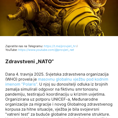
Zapratite nas na Telegramu:
http
s://t.me/provjeri_hr
i
YouTube:
https://www.youtube.com/@provjeri_net
Zdravstveni „NATO“
Dana 4. travnja 2025. Svjetska zdravstvena organizacija
(WHO) provela je
masovnu globalnu vježbu pod kodnim
imenom “Polaris”.
U njoj su donositelji odluka iz brojnih
zemalja simulirali odgovor na fiktivnu smrtonosnu
pandemiju, testirajući koordinaciju u kriznim uvjetima.
Organizirana uz potporu UNICEF-a, Međunarodne
organizacije za migracije i novog Globalnog zdravstvenog
korpusa za hitne situacije, vježba je bila svojevrsni
“vatreni test” za buduće globalne zdravstvene strukture.