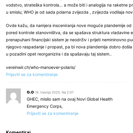
vodstvo, strateška kontrola… a može biti i analogija na raketne p
u smislu; WHO je od sada polarna zvijezda , zvijezda vodilaja no
Ovde kažu, da namjera insceniranja nove moguće plandemije od 
pored kontrole stanovništva, da se spašava struktura vladavine elite,
prenapuhani financijski sistem je neodrživ i prijeti nemininovno 
njegovo raspadanje i propast, pa bi nova plandemija dobro došla d
u pozadini opet reorganizira i da spašavaju taj sistem..
vereinwir.ch/who-manoever-polaris/
Prijaviti se za komentiranje
o.o
16. travnja 2025. Na 2:07
GHEC, mislio sam na ovaj Novi Global Health
Emergency Corps,
Prijaviti se za komentiranje
Komentiraj