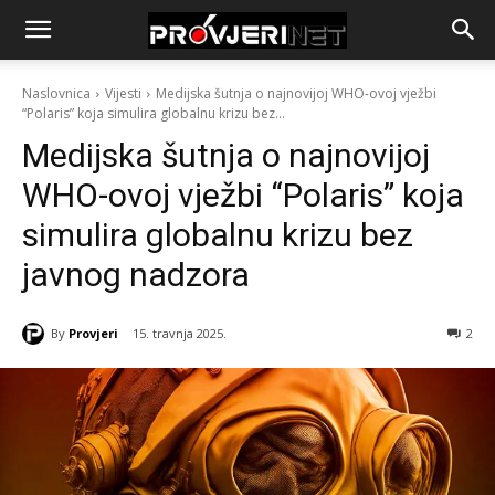
Naslovnica
Vijesti
Medijska šutnja o najnovijoj WHO-ovoj vježbi
“Polaris” koja simulira globalnu krizu bez...
Medijska šutnja o najnovijoj
WHO-ovoj vježbi “Polaris” koja
simulira globalnu krizu bez
javnog nadzora
By
Provjeri
15. travnja 2025.
2