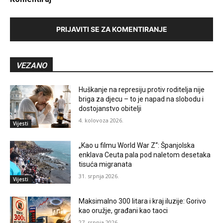
PRIJAVITI SE ZA KOMENTIRANJE
VEZANO
Huškanje na represiju protiv roditelja nije
briga za djecu – to je napad na slobodu i
dostojanstvo obitelji
4. kolovoza 2026.
Vijesti
„Kao u filmu World War Z“: Španjolska
enklava Ceuta pala pod naletom desetaka
tisuća migranata
31. srpnja 2026.
Vijesti
Maksimalno 300 litara i kraj iluzije: Gorivo
kao oružje, građani kao taoci
27. srpnja 2026.