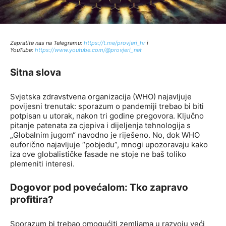
Zapratite nas na Telegramu:
http
s://t.me/provjeri_hr
i
YouTube:
https://www.youtube.com/@provjeri_net
Sitna slova
Svjetska zdravstvena organizacija (WHO) najavljuje
povijesni trenutak: sporazum o pandemiji trebao bi biti
potpisan u utorak, nakon tri godine pregovora. Ključno
pitanje patenata za cjepiva i dijeljenja tehnologija s
„Globalnim jugom“ navodno je riješeno. No, dok WHO
euforično najavljuje “pobjedu”, mnogi upozoravaju kako
iza ove globalističke fasade ne stoje ne baš toliko
plemeniti interesi.
Dogovor pod povećalom: Tko zapravo
profitira?
Sporazum bi trebao omogućiti zemljama u razvoju veći