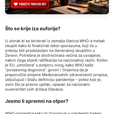
Što se krije iza euforije?
U utorak bi se birokrati iz zemalja članica WHO-a trebali
okupiti kako bi finalizirali tekst sporazuma, koji će u
svibnju biti predstavljen na Generalnoj skupštini u
Ženevi. Potrebna je dvotrećinska većina za usvajanje,
nakon čega slijedi ratifikacija na nacionalnoj razini. Koliko
je EU „umočena“ u potporu ovog, kako WHO kaže
“povijesnog dogovora”, govori i činjenica da je
preporučila izmjene Međunarodnih zdravstvenih propisa,
uključujući i blažu definiciju pandemije – potez koji je,
osim što je pravno upitan, opasan za nacionalni
suverenitet svih država članaica.
Jesmo li spremni na otpor?
WHO prezentira kako bi Sporazum o pandemiji trebao