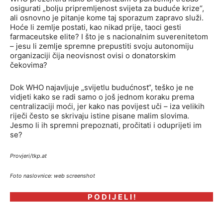
osigurati „bolju pripremljenost svijeta za buduće krize“,
ali osnovno je pitanje kome taj sporazum zapravo služi.
Hoće li zemlje postati, kao nikad prije, taoci gesti
farmaceutske elite? I što je s nacionalnim suverenitetom
– jesu li zemlje spremne prepustiti svoju autonomiju
organizaciji čija neovisnost ovisi o donatorskim
čekovima?
Dok WHO najavljuje „svijetlu budućnost“, teško je ne
vidjeti kako se radi samo o još jednom koraku prema
centralizaciji moći, jer kako nas povijest uči – iza velikih
riječi često se skrivaju istine pisane malim slovima.
Jesmo li ih spremni prepoznati, pročitati i oduprijeti im
se?
Provjeri/tkp.at
Foto naslovnice: web screenshot
P O D I J E L I !