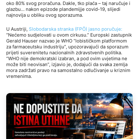
oko 80% svog proračuna. Dakle, tko plaća – taj naručuje i
glazbu… nakon epizode plandemijje covid-19, slijedi
najnovija u obliku ovog sporazuma.
U Austriji,
Slobodarska stranka (FPÖ) jasno poručuje:
“Nećemo sudjelovati u ovom cirkusu.” Europski zastupnik
Gerald Hauser nazvao je WHO “lobističkom platformom
za farmaceutsku industriju”, upozoravajući da sporazum
prijeti suverenitetu nacionalnih zdravstvenih politika.
“WHO nije demokratski izabran, a pod ovim uvjetima ne
može biti neovisan”, izjavio je, dodajući da svaka zemlja
mora zadržati pravo na samostalno odlučivanje u kriznim
vremenima.