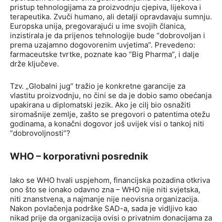
pristup tehnologijama za proizvodnju cjepiva, lijekova i
terapeutika. Zvuči humano, ali detalji opravdavaju sumnju.
Europska unija, pregovarajući u ime svojih članica,
inzistirala je da prijenos tehnologije bude “dobrovoljan i
prema uzajamno dogovorenim uvjetima”. Prevedeno:
farmaceutske tvrtke, poznate kao “Big Pharma”, i dalje
drže ključeve.
Tzv. „Globalni jug“ tražio je konkretne garancije za
vlastitu proizvodnju, no čini se da je dobio samo obećanja
upakirana u diplomatski jezik. Ako je cilj bio osnažiti
siromašnije zemlje, zašto se pregovori o patentima otežu
godinama, a konačni dogovor još uvijek visi o tankoj niti
“dobrovoljnosti”?
WHO – korporativni posrednik
Iako se WHO hvali uspjehom, financijska pozadina otkriva
ono što se ionako odavno zna – WHO nije niti svjetska,
niti znanstvena, a najmanje nije neovisna organizacija.
Nakon povlačenja podrške SAD-a, sada je vidljivo kao
nikad prije da organizacija ovisi o privatnim donacijama za