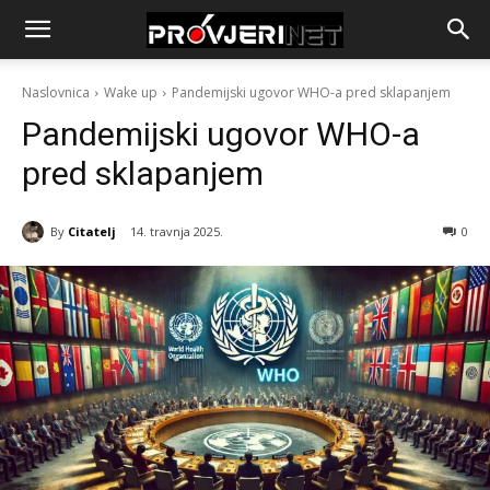
Naslovnica
Wake up
Pandemijski ugovor WHO-a pred sklapanjem
Pandemijski ugovor WHO-a
pred sklapanjem
By
Citatelj
14. travnja 2025.
0