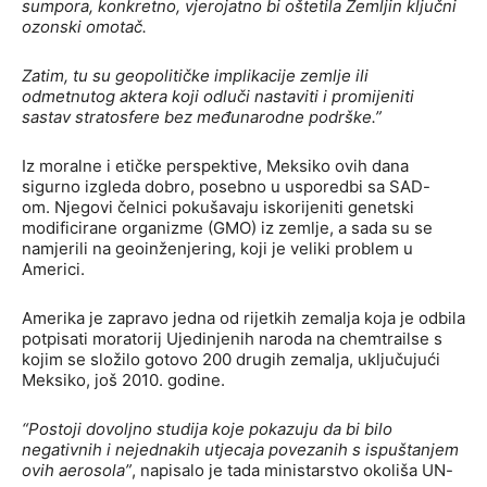
sumpora, konkretno, vjerojatno bi oštetila Zemljin ključni
ozonski omotač.
Zatim, tu su geopolitičke implikacije zemlje ili
odmetnutog aktera koji odluči nastaviti i promijeniti
sastav stratosfere bez međunarodne podrške.”
Iz moralne i etičke perspektive, Meksiko ovih dana
sigurno izgleda dobro, posebno u usporedbi sa SAD-
om. Njegovi čelnici pokušavaju iskorijeniti genetski
modificirane organizme (GMO) iz zemlje, a sada su se
namjerili na geoinženjering, koji je veliki problem u
Americi.
Amerika je zapravo jedna od rijetkih zemalja koja je odbila
potpisati moratorij Ujedinjenih naroda na chemtrailse s
kojim se složilo gotovo 200 drugih zemalja, uključujući
Meksiko, još 2010. godine.
“Postoji dovoljno studija koje pokazuju da bi bilo
negativnih i nejednakih utjecaja povezanih s ispuštanjem
ovih aerosola”
, napisalo je tada ministarstvo okoliša UN-