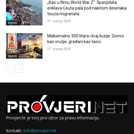
„Kao u filmu World War Z“: Španjolska
enklava Ceuta pala pod naletom desetaka
tisuća migranata
31. srpnja 2026.
Vijesti
Maksimalno 300 litara i kraj iluzije: Gorivo
kao oružje, građani kao taoci
27. srpnja 2026.
Vijesti
Provjeri.hr je tvoj prvi izbor za pravu informaciju.
Kontakt:
info@provjeri.net