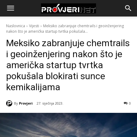
Naslovnica
Vijesti
Meksiko zabranjuje chemtrails i geoinženjering
nakon što je američka startup tvrtka pokušala...
Meksiko zabranjuje chemtrails
i geoinženjering nakon što je
američka startup tvrtka
pokušala blokirati sunce
kemikalijama
By
Provjeri
27. siječnja 2023.
0