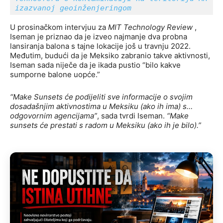
izazvanoj geoinženjeringom
U prosinačkom intervjuu za
MIT Technology Review
,
Iseman je priznao da je izveo najmanje dva probna
lansiranja balona s tajne lokacije još u travnju 2022.
Međutim, budući da je Meksiko zabranio takve aktivnosti,
Iseman sada niječe da je ikada pustio “bilo kakve
sumporne balone uopće.”
“Make Sunsets će podijeliti sve informacije o svojim
dosadašnjim aktivnostima u Meksiku (ako ih ima) s…
odgovornim agencijama”
, sada tvrdi Iseman.
“Make
sunsets će prestati s radom u Meksiku (ako ih je bilo).”