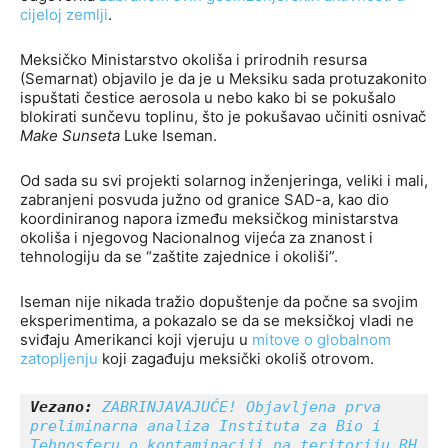
cijeloj zemlji
.
Meksičko Ministarstvo okoliša i prirodnih resursa
(Semarnat) objavilo je da je u Meksiku sada protuzakonito
ispuštati čestice aerosola u nebo kako bi se pokušalo
blokirati sunčevu toplinu, što je pokušavao učiniti osnivač
Make Sunseta
Luke Iseman.
Od sada su svi projekti solarnog inženjeringa, veliki i mali,
zabranjeni posvuda južno od granice SAD-a, kao dio
koordiniranog napora između meksičkog ministarstva
okoliša i njegovog Nacionalnog vijeća za znanost i
tehnologiju da se “zaštite zajednice i okoliši”.
Iseman nije nikada tražio dopuštenje da počne sa svojim
eksperimentima, a pokazalo se da se meksičkoj vladi ne
sviđaju Amerikanci koji vjeruju u
mitove o globalnom
zatopljenju
koji zagađuju meksički okoliš otrovom.
Vezano:
ZABRINJAVAJUĆE! Objavljena prva 
preliminarna analiza Instituta za Bio i 
Tehnosferu o kontaminaciji na teritoriju RH 