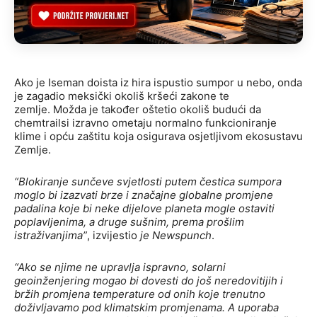
Ako je Iseman doista iz hira ispustio sumpor u nebo, onda
je zagadio meksički okoliš kršeći zakone te
zemlje. Možda je također oštetio okoliš budući da
chemtrailsi izravno ometaju normalno funkcioniranje
klime i opću zaštitu koja osigurava osjetljivom ekosustavu
Zemlje.
“Blokiranje sunčeve svjetlosti putem čestica sumpora
moglo bi izazvati brze i značajne globalne promjene
padalina koje bi neke dijelove planeta mogle ostaviti
poplavljenima, a druge sušnim, prema prošlim
istraživanjima”
, izvijestio
je Newspunch
.
“Ako se njime ne upravlja ispravno, solarni
geoinženjering mogao bi dovesti do još neredovitijih i
bržih promjena temperature od onih koje trenutno
doživljavamo pod klimatskim promjenama. A uporaba