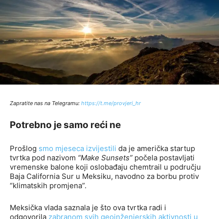
Zapratite nas na Telegramu:
http
s://t.me/provjeri_hr
Potrebno je samo reći ne
Prošlog
smo mjeseca izvijestili
da je američka startup
tvrtka pod nazivom
“Make Sunsets”
počela postavljati
vremenske balone koji oslobađaju chemtrail u području
Baja California Sur u Meksiku, navodno za borbu protiv
“klimatskih promjena”.
Meksička vlada saznala je što ova tvrtka radi i
odgovorila
zabranom svih geoinženjerskih aktivnosti u