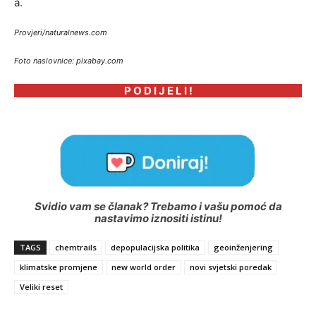
a.
Provjeri/naturalnews.com
Foto naslovnice: pixabay.com
P O D I J E L I !
Svidio vam se članak? Trebamo i vašu pomoć da
nastavimo iznositi istinu!
TAGS
chemtrails
depopulacijska politika
geoinženjering
klimatske promjene
new world order
novi svjetski poredak
Veliki reset