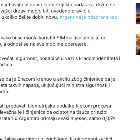
osjetljivijih osobnih biometrijskih podataka, držite se
 u vašoj državi moglo biti uvedeno pravilo o
koliko želite dobiti novu.
Argentina je odabrana kao
ko bi se mogla koristiti SIM kartica stigla je od
, a odnosi se na sve mobilne operatere.
većati sigurnost, posebice u vezi s krađom identiteta i
rtica.
i se da je Enacom krenuo u akciju zbog činjenice da je
a takvih napada, uključujući ministra sigurnosti i
dra.
ati predavati biometrijske podatke tijekom procesa
Nevažna je i činjenica da od stotina tisuća pritužbi
erateri u Argentini primaju svaki mjesec, samo 0,05%
žalbe operateru o izgubljenoj ili ukradenoj kartici