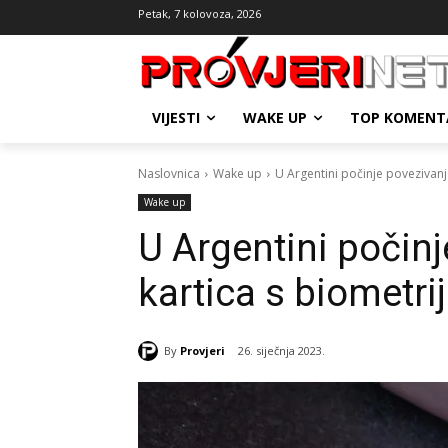
Petak, 7 kolovoza, 2026
VIJESTI
WAKE UP
TOP KOMENT
Naslovnica
Wake up
U Argentini počinje povezivan
Wake up
U Argentini počin
kartica s biometr
By
Provjeri
26. siječnja 2023.