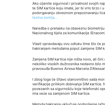
Ako cijenite sigurnost i privatnost svojih naj
te SIM kartice koju imate, jer bi vrlo brzo i
podvrgavanju obveznom prepoznavanju lica u
testna zemlja…
Naredba o prelasku na obaveznu biometriju ka
Nacionalnog tijela za komunikacije (Enacom)
Vlasti opravdavaju ovu odluku time što će po
hakiranjem metodama poput zamjene SIM ka
Zamjena SIM kartica nije ništa novo, ali čin
nekoliko visokih dužnosnika nedavno bilo met
pravosuđa Buenos Airesa Marcela D’Alessan
I zbog toga će čitavo stanovništvo sada mor
verifikacije prilikom dobivanja SIM kartice. 
povezanih sa sigurnošću koje telefonski op
ima veze sa zamjenom SIM kartice.
Metoda hakiranja uključuje podnošenje lažne 