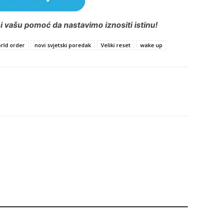
 vašu pomoć da nastavimo iznositi istinu!
rld order
novi svjetski poredak
Veliki reset
wake up