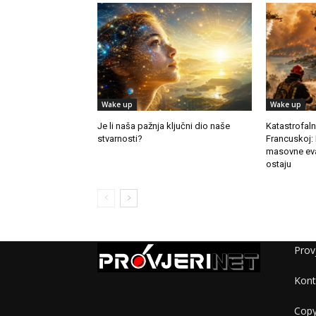
Wake up
Wake up
Je li naša pažnja ključni dio naše
Katastrofaln
stvarnosti?
Francuskoj:
masovne evak
ostaju
Provj
Kont
Copy