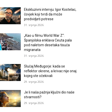
Ekskluzivni intervju: Igor Kostelac,
čovjek koji tvrdi da može
predvidjeti potrese
31. srpnja 2026.
„Kao u filmu World War Z“:
Španjolska enklava Ceuta pala
pod naletom desetaka tisuća
migranata
31. srpnja 2026.
Slučaj Međugorje: kada se
reflektor okrene, a krivac nije onaj
kojeg ste očekivali
29. srpnja 2026.
Je li naša pažnja ključni dio naše
stvarnosti?
29. srpnja 2026.