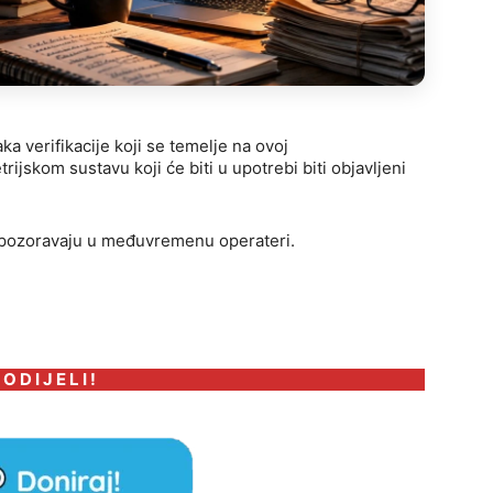
ka verifikacije koji se temelje na ovoj
rijskom sustavu koji će biti u upotrebi biti objavljeni
, upozoravaju u međuvremenu operateri.
 O D I J E L I !