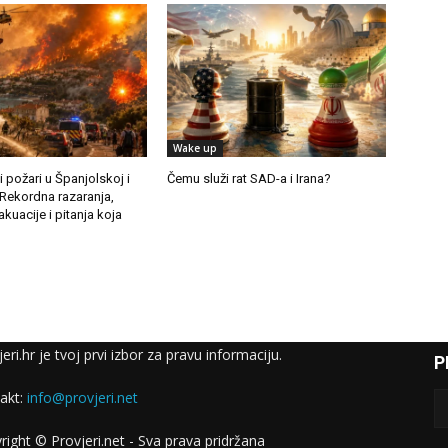
Wake up
i požari u Španjolskoj i
Čemu služi rat SAD-a i Irana?
 Rekordna razaranja,
uacije i pitanja koja
eri.hr je tvoj prvi izbor za pravu informaciju.
P
akt:
info@provjeri.net
right © Provjeri.net - Sva prava pridržana