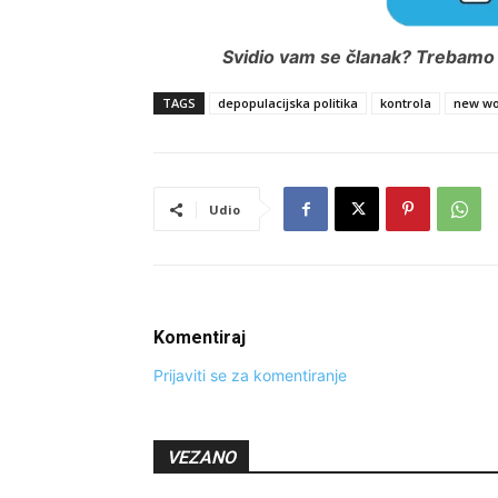
Svidio vam se članak? Trebamo i
TAGS
depopulacijska politika
kontrola
new wo
Udio
Komentiraj
Prijaviti se za komentiranje
VEZANO