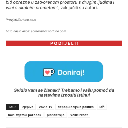
biti oprezne u zatvorenom prostoru s drugim ljudima i
vani s okolnim prometom”
, zaključili su autori.
Provjeri/fortune.com
Foto naslovnice: screenshot fortune.com
P O D I J E L I !
Svidio vam se članak? Trebamo i vašu pomoć da
nastavimo iznositi istinu!
TAGS
cjepiva
covid-19
depopulacijska politika
laži
novi svjetski poredak
plandemija
Veliki reset