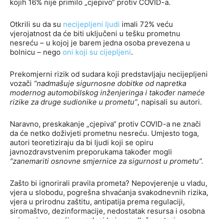
kojih 16% nije primilo „cjepivo“ protiv COVID-a.
Otkrili su da su
necijepljeni ljudi
imali 72% veću
vjerojatnost da će biti uključeni u tešku prometnu
nesreću – u kojoj je barem jedna osoba prevezena u
bolnicu – nego
oni koji su cijepljeni
.
Prekomjerni rizik od sudara koji predstavljaju necijepljeni
vozači
“nadmašuje sigurnosne dobitke od napretka
modernog automobilskog inženjeringa i također nameće
rizike za druge sudionike u prometu”
, napisali su autori.
Naravno, preskakanje „cjepiva“ protiv COVID-a ne znači
da će netko doživjeti prometnu nesreću. Umjesto toga,
autori teoretiziraju da bi ljudi koji se opiru
javnozdravstvenim preporukama također mogli
“zanemariti osnovne smjernice za sigurnost u prometu”.
Zašto bi ignorirali pravila prometa? Nepovjerenje u vladu,
vjera u slobodu, pogrešna shvaćanja svakodnevnih rizika,
vjera u prirodnu zaštitu, antipatija prema regulaciji,
siromaštvo, dezinformacije, nedostatak resursa i osobna