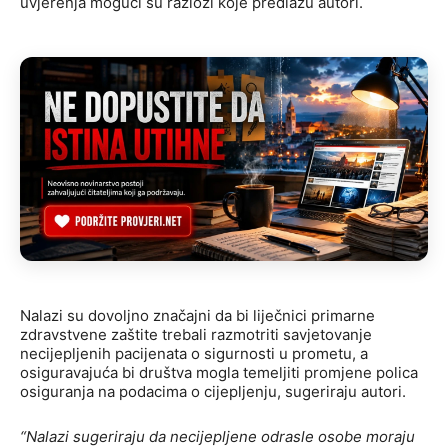
uvjerenja mogući su razlozi koje predlažu autori.
Nalazi su dovoljno značajni da bi liječnici primarne
zdravstvene zaštite trebali razmotriti savjetovanje
necijepljenih pacijenata o sigurnosti u prometu, a
osiguravajuća bi društva mogla temeljiti promjene polica
osiguranja na podacima o cijepljenju, sugeriraju autori.
“Nalazi sugeriraju da necijepljene odrasle osobe moraju