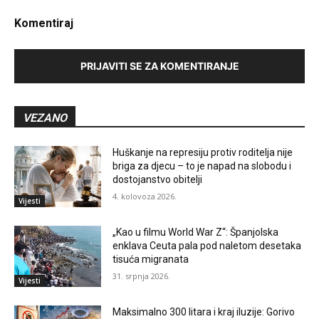
Komentiraj
PRIJAVITI SE ZA KOMENTIRANJE
VEZANO
Huškanje na represiju protiv roditelja nije
briga za djecu – to je napad na slobodu i
dostojanstvo obitelji
4. kolovoza 2026.
Vijesti
„Kao u filmu World War Z“: Španjolska
enklava Ceuta pala pod naletom desetaka
tisuća migranata
31. srpnja 2026.
Vijesti
Maksimalno 300 litara i kraj iluzije: Gorivo