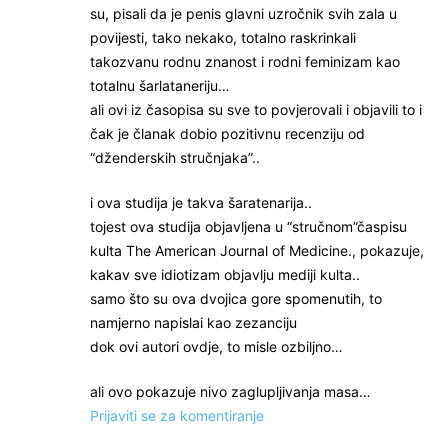
su, pisali da je penis glavni uzročnik svih zala u
povijesti, tako nekako, totalno raskrinkali
takozvanu rodnu znanost i rodni feminizam kao
totalnu šarlataneriju…
ali ovi iz časopisa su sve to povjerovali i objavili to i
čak je članak dobio pozitivnu recenziju od
“dženderskih stručnjaka”..
i ova studija je takva šaratenarija..
tojest ova studija objavljena u “stručnom”časpisu
kulta The American Journal of Medicine., pokazuje,
kakav sve idiotizam objavlju mediji kulta..
samo što su ova dvojica gore spomenutih, to
namjerno napislai kao zezanciju
dok ovi autori ovdje, to misle ozbiljno…
ali ovo pokazuje nivo zaglupljivanja masa…
Prijaviti se za komentiranje