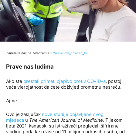
Zapratite nas na Telegramu:
http
s://t.me/provjeri_hr
Prave nas ludima
Ako ste
prestali primati cjepivo protiv COVID-a
, postoji
veća vjerojatnost da ćete doživjeti prometnu nesreću.
Ajme…
Ovo je zaključak
nove studije objavljene ovog
mjeseca
u
The American Journal of Medicine.
Tijekom
ljeta 2021. kanadski su istraživači pregledali šifrirane
vladine podatke o više od 11 milijuna odraslih osoba, od