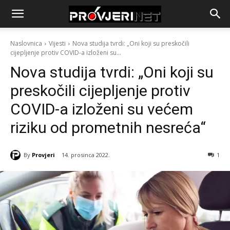
Naslovnica
Vijesti
Nova studija tvrdi: „Oni koji su preskočili
cijepljenje protiv COVID-a izloženi su...
Nova studija tvrdi: „Oni koji su
preskočili cijepljenje protiv
COVID-a izloženi su većem
riziku od prometnih nesreća“
By
Provjeri
14. prosinca 2022.
1