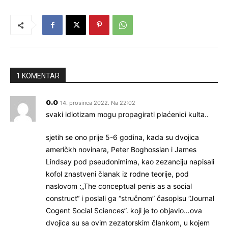
1 KOMENTAR
o.o
14. prosinca 2022. Na 22:02
svaki idiotizam mogu propagirati plaćenici kulta..
sjetih se ono prije 5-6 godina, kada su dvojica
američkh novinara, Peter Boghossian i James
Lindsay pod pseudonimima, kao zezanciju napisali
kofol znastveni članak iz rodne teorije, pod
naslovom :„The conceptual penis as a social
construct“ i poslali ga “stručnom” časopisu “Journal
Cogent Social Sciences”. koji je to objavio…ova
dvojica su sa ovim zezatorskim člankom, u kojem