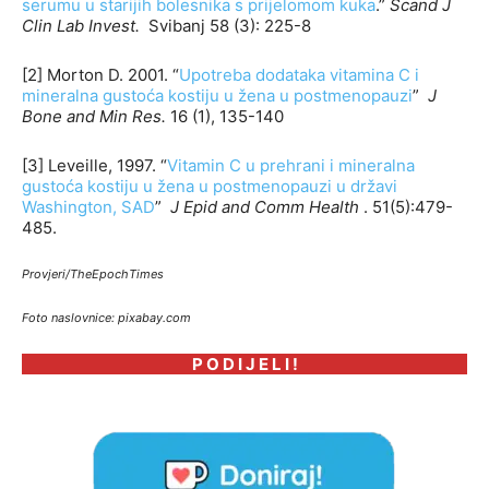
serumu u starijih bolesnika s prijelomom kuka
.”
Scand J
Clin Lab Invest.
Svibanj 58 (3): 225-8
[2] Morton D. 2001. “
Upotreba dodataka vitamina C i
mineralna gustoća kostiju u žena u postmenopauzi
”
J
Bone and Min Res.
16 (1), 135-140
[3] Leveille, 1997. “
Vitamin C u prehrani i mineralna
gustoća kostiju u žena u postmenopauzi u državi
Washington, SAD
”
J Epid and Comm Health
. 51(5):479-
485.
Provjeri/TheEpochTimes
Foto naslovnice: pixabay.com
P O D I J E L I !