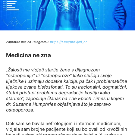
Zapratite nas na Telegramu:
http
s://t.me/provjeri_hr
Medicina ne zna
„Žalosti me vidjeti starije žene s dijagnozom
“osteopenije” ili “osteoporoze” kako slušaju svoje
liječnike i uzimaju dodatke kalcija, pa čak i problematične
lijekove zvane bisfosfonati. To su iracionalni, dogmatični,
štetni pristupi problemu degradacije kostiju kako
starimo“
, započinje članak na The Epoch Times u kojem
dr. Suzanne Humphries objašnjava što je zapravo
osteoporoza.
Dok sam se bavila nefrologijom i internom medicinom,
vidjela sam brojne pacijente koji su bolovali od krvožilnih
bolesti uzimajući preporučene doze kalcija. X-zrake su