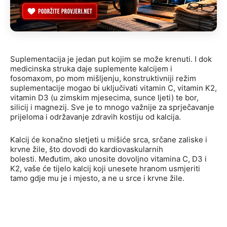
Suplementacija je jedan put kojim se može krenuti. I dok
medicinska struka daje suplemente kalcijem i
fosomaxom, po mom mišljenju, konstruktivniji režim
suplementacije mogao bi uključivati ​​vitamin C, vitamin K2,
vitamin D3 (u zimskim mjesecima, sunce ljeti) te bor,
silicij i magnezij. Sve je to mnogo važnije za sprječavanje
prijeloma i održavanje zdravih kostiju od kalcija.
Kalcij će konačno sletjeti u mišiće srca, srčane zaliske i
krvne žile, što dovodi do kardiovaskularnih
bolesti. Međutim, ako unosite dovoljno vitamina C, D3 i
K2, vaše će tijelo kalcij koji unesete hranom usmjeriti
tamo gdje mu je i mjesto, a ne u srce i krvne žile.