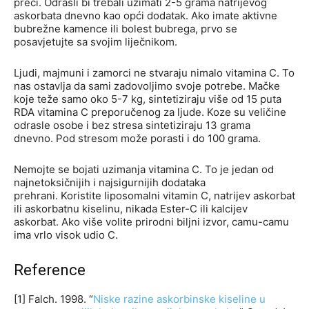
preci. Odrasli bi trebali uzimati 2-5 grama natrijevog
askorbata dnevno kao opći dodatak. Ako imate aktivne
bubrežne kamence ili bolest bubrega, prvo se
posavjetujte sa svojim liječnikom.
Ljudi, majmuni i zamorci ne stvaraju nimalo vitamina C. To
nas ostavlja da sami zadovoljimo svoje potrebe. Mačke
koje teže samo oko 5-7 kg, sintetiziraju više od 15 puta
RDA vitamina C preporučenog za ljude. Koze su veličine
odrasle osobe i bez stresa sintetiziraju 13 grama
dnevno. Pod stresom može porasti i do 100 grama.
Nemojte se bojati uzimanja vitamina C. To je jedan od
najnetoksičnijih i najsigurnijih dodataka
prehrani. Koristite liposomalni vitamin C, natrijev askorbat
ili askorbatnu kiselinu, nikada Ester-C ili kalcijev
askorbat. Ako više volite prirodni biljni izvor, camu-camu
ima vrlo visok udio C.
Reference
[1] Falch. 1998. “
Niske razine askorbinske kiseline u