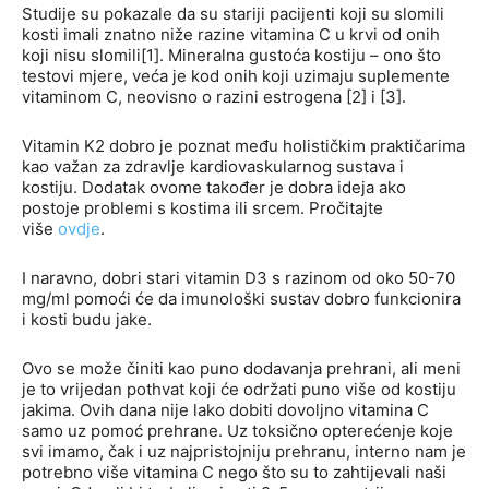
Studije su pokazale da su stariji pacijenti koji su slomili
kosti imali znatno niže razine vitamina C u krvi od onih
koji nisu slomili[1]. Mineralna gustoća kostiju – ono što
testovi mjere, veća je kod onih koji uzimaju suplemente
vitaminom C, neovisno o razini estrogena [2] i [3].
Vitamin K2 dobro je poznat među holističkim praktičarima
kao važan za zdravlje kardiovaskularnog sustava i
kostiju. Dodatak ovome također je dobra ideja ako
postoje problemi s kostima ili srcem. Pročitajte
više
ovdje
.
I naravno, dobri stari vitamin D3 s razinom od oko 50-70
mg/ml pomoći će da imunološki sustav dobro funkcionira
i kosti budu jake.
Ovo se može činiti kao puno dodavanja prehrani, ali meni
je to vrijedan pothvat koji će održati puno više od kostiju
jakima. Ovih dana nije lako dobiti dovoljno vitamina C
samo uz pomoć prehrane. Uz toksično opterećenje koje
svi imamo, čak i uz najpristojniju prehranu, interno nam je
potrebno više vitamina C nego što su to zahtijevali naši