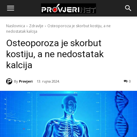
Naslovnica
Zdravlje
Osteoporoza je skorbut kostiju, a ne
nedostatak kalcija
Osteoporoza je skorbut
kostiju, a ne nedostatak
kalcija
By
Provjeri
13. rujna 2024.
0