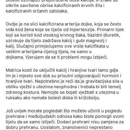
otkrile savršene obrise kalcificiranih krvnih žila i
kalcificiranih srčanih zalistaka.
Ovdje je na slici kalcificirana arterija dojke, koja se često
viđa kod žena koje se liječe od hipertenzije. Primarni lijek
koji se koristi kod visokog krvnog tlaka, tiazidni diuretik,
uzrokuje da tijelo zadržava kalcij i gubi magnezij i
kalij. Slučajno primjećujemo ove vrste kalcifikata u
velikim arterijama cijelog tijela, ne samo u
dojkama. Vjerujem da se ti problemi mogu izbjeći.
Matrica kosti će uključiti kalcij i hranjive tvari tamo gdje
im je i mjesto sve dok su prisutni odgovarajući hormoni i
hranjive tvari. Nepotrebno je reći da je gravitacijska sila u
obliku vježbi s utezima neophodna i trebala bi biti temelj
zdravog kostura. Nemojte se bojati vježbati s utezima u
ruksaku ako nemate bolest diska ili križobolju.
Još uvijek morate pogledati što možete učiniti u pogledu
prehrane i međuljudskih odnosa kako biste pomogli svom
tijelu da se samo izliječi. Dodaci prehrani nisu zamjena za
dobru prehranu. Uostalom, znanstvenici neprestano