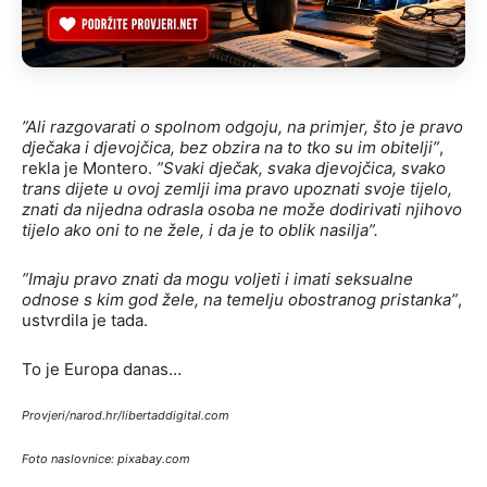
”Ali razgovarati o spolnom odgoju, na primjer, što je pravo
dječaka i djevojčica, bez obzira na to tko su im obitelji”
,
rekla je Montero.
”Svaki dječak, svaka djevojčica, svako
trans dijete u ovoj zemlji ima pravo upoznati svoje tijelo,
znati da nijedna odrasla osoba ne može dodirivati ​​njihovo
tijelo ako oni to ne žele, i da je to oblik nasilja”.
”Imaju pravo znati da mogu voljeti i imati seksualne
odnose s kim god žele, na temelju obostranog pristanka”
,
ustvrdila je tada.
To je Europa danas…
Provjeri/narod.hr/libertaddigital.com
Foto naslovnice: pixabay.com