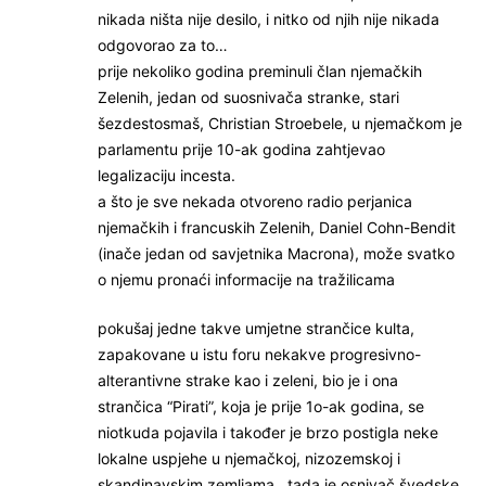
nikada ništa nije desilo, i nitko od njih nije nikada
odgovorao za to…
prije nekoliko godina preminuli član njemačkih
Zelenih, jedan od suosnivača stranke, stari
šezdestosmaš, Christian Stroebele, u njemačkom je
parlamentu prije 10-ak godina zahtjevao
legalizaciju incesta.
a što je sve nekada otvoreno radio perjanica
njemačkih i francuskih Zelenih, Daniel Cohn-Bendit
(inače jedan od savjetnika Macrona), može svatko
o njemu pronaći informacije na tražilicama
pokušaj jedne takve umjetne strančice kulta,
zapakovane u istu foru nekakve progresivno-
alterantivne strake kao i zeleni, bio je i ona
strančica “Pirati”, koja je prije 1o-ak godina, se
niotkuda pojavila i također je brzo postigla neke
lokalne uspjehe u njemačkoj, nizozemskoj i
skandinavskim zemljama.. tada je osnivač švedske