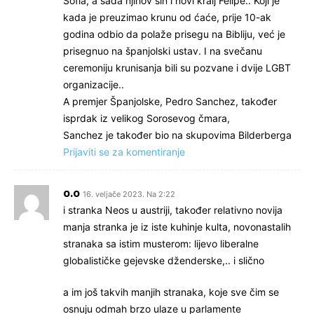
Sofia, a sada njihov sin i novi kralj Felipe.. Koji je
kada je preuzimao krunu od ćaće, prije 10-ak
godina odbio da polaže prisegu na Bibliju, već je
prisegnuo na španjolski ustav. I na svečanu
ceremoniju krunisanja bili su pozvane i dvije LGBT
organizacije..
A premjer Španjolske, Pedro Sanchez, također
isprdak iz velikog Sorosevog čmara,
Sanchez je također bio na skupovima Bilderberga
Prijaviti se za komentiranje
o.o
16. veljače 2023. Na 2:22
i stranka Neos u austriji, također relativno novija
manja stranka je iz iste kuhinje kulta, novonastalih
stranaka sa istim musterom: lijevo liberalne
globalističke gejevske dženderske,.. i slično
a im još takvih manjih stranaka, koje sve čim se
osnuju odmah brzo ulaze u parlamente