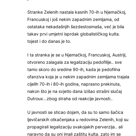
Stranke Zelenih nastala kasnih 70-ih u Njemačkoj,
Francuskoj i još nekim zapadnim zemljama, od
ostataka nekadašnjih šezdestosmaša, već je bila
takav prvi umjetni isprdak globalističkog kulta.
tojest i do danas je to.
I ta stranka je se u Njemačkoj, Francuskoj, Austriji,
otvoreno zalagala za legalizaciju pedofilije.. sve
tamo skoro do sredine 90-ih, kada je pedofilna
ofanziva koja je u nekim zapadnim zemljama trajala
cijelih 70-ih i 80-ih godina, naprasno prekinuta,
nakon što je na svjetlo dana izišao strašni slučaj
Dutroux…zbog straha od reakcije javnosti..
U javnosti se sticao dojam, da su to samo šačica
ljevičarskih otkačenjaka u redovima Zelenih, koji su
propagirali legalizaciju svakojakih perverzija.. ali
naravno da su oni imali zaštitu kulta, zato im se