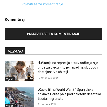
Prijaviti se za komentiranje
Komentiraj
PRIJAVITI SE ZA KOMENTIRANJE
VEZANO
Huškanje na represiju protiv roditelja nije
briga za djecu – to je napad na slobodu i
dostojanstvo obitelji
4. kolovoza 2026.
Vijesti
„Kao u filmu World War Z“: Španjolska
enklava Ceuta pala pod naletom desetaka
tisuća migranata
31. srpnja 2026.
Vijesti