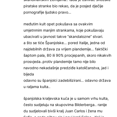
piratske stranke bio rekao, da je posjed dječije
pornografije ljudsko pravo…
međutim kult opet pokušava sa ovakvim
umjetnmim manjim strankama, koje pokušavaju
ubacivati u javnost takve “skandalozne” stvari.
a što se tiće Španjolske… pored Italije, jedna od
najdebilnih država za vrijem plandemije… faktički
šaptom pala, 80 ili 90% procjepanih, skoro nikakvih
prosvjeda..protiv plandemije tamo nije bilo
navodno nekadašnje predziđe katoličanstva, jad i
bijeda
odavno su španjolci zadebilizirani… odavno država
u raljama kulta..
španjolska kraljevska kuća je u samom vrhu kulta,
često sudjeluju na skupovima Bilderberga.. ranije
du sudjelovali bivši kralj Juan Carlos i žena mu