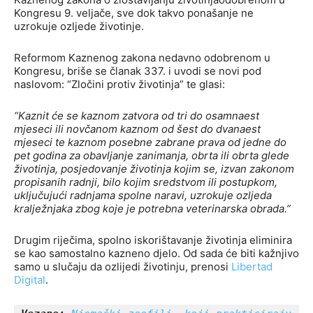
Kongresu 9. veljače, sve dok takvo ponašanje ne
uzrokuje ozljede životinje.
Reformom Kaznenog zakona nedavno odobrenom u
Kongresu, briše se članak 337. i uvodi se novi pod
naslovom: “Zločini protiv životinja” te glasi:
“Kaznit će se kaznom zatvora od tri do osamnaest
mjeseci ili novčanom kaznom od šest do dvanaest
mjeseci te kaznom posebne zabrane prava od jedne do
pet godina za obavljanje zanimanja, obrta ili obrta glede
životinja, posjedovanje životinja kojim se, izvan zakonom
propisanih radnji, bilo kojim sredstvom ili postupkom,
uključujući radnjama spolne naravi, uzrokuje ozljeda
kralježnjaka zbog koje je potrebna veterinarska obrada.”
Drugim riječima, spolno iskorištavanje životinja eliminira
se kao samostalno kazneno djelo. Od sada će biti kažnjivo
samo u slučaju da ozlijedi životinju, prenosi
Libertad
Digital
.