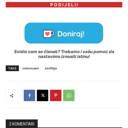
P O D I J E L I !
Svidio vam se članak? Trebamo i vašu pomoć da
nastavimo iznositi istinu!
TAGS
sotonizam
zoofilija
2 KOMENTARI