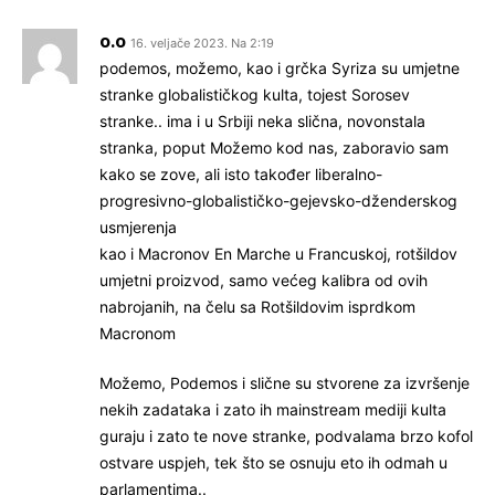
o.o
16. veljače 2023. Na 2:19
podemos, možemo, kao i grčka Syriza su umjetne
stranke globalističkog kulta, tojest Sorosev
stranke.. ima i u Srbiji neka slična, novonstala
stranka, poput Možemo kod nas, zaboravio sam
kako se zove, ali isto također liberalno-
progresivno-globalističko-gejevsko-dženderskog
usmjerenja
kao i Macronov En Marche u Francuskoj, rotšildov
umjetni proizvod, samo većeg kalibra od ovih
nabrojanih, na čelu sa Rotšildovim isprdkom
Macronom
Možemo, Podemos i slične su stvorene za izvršenje
nekih zadataka i zato ih mainstream mediji kulta
guraju i zato te nove stranke, podvalama brzo kofol
ostvare uspjeh, tek što se osnuju eto ih odmah u
parlamentima..