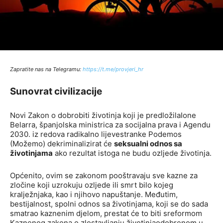
Zapratite nas na Telegramu:
http
s://t.me/provjeri_hr
Sunovrat civilizacije
Novi Zakon o dobrobiti životinja koji je predložilaIone
Belarra, španjolska ministrica za socijalna prava i Agendu
2030. iz redova radikalno lijevestranke Podemos
(Možemo) dekriminalizirat će
seksualni odnos sa
životinjama
ako rezultat istoga ne budu ozljede životinja.
Općenito, ovim se zakonom pooštravaju sve kazne za
zločine koji uzrokuju ozljede ili smrt bilo kojeg
kralježnjaka, kao i njihovo napuštanje. Međutim,
bestijalnost, spolni odnos sa životinjama, koji se do sada
smatrao kaznenim djelom, prestat će to biti sreformom
Kaznenog zakona o zlostavljanju životinjaodobrenom u