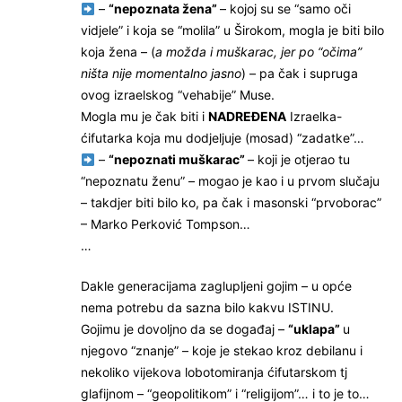
–
“nepoznata žena”
– kojoj su se “samo oči
vidjele” i koja se “molila” u Širokom, mogla je biti bilo
koja žena – (
a možda i muškarac, jer po “očima”
ništa nije momentalno jasno
) – pa čak i supruga
ovog izraelskog “vehabije” Muse.
Mogla mu je čak biti i
NADREĐENA
Izraelka-
ćifutarka koja mu dodjeljuje (mosad) “zadatke”…
–
“nepoznati muškarac”
– koji je otjerao tu
“nepoznatu ženu” – mogao je kao i u prvom slučaju
– takdjer biti bilo ko, pa čak i masonski “prvoborac”
– Marko Perković Tompson…
…
Dakle generacijama zaglupljeni gojim – u opće
nema potrebu da sazna bilo kakvu ISTINU.
Gojimu je dovoljno da se događaj –
“uklapa”
u
njegovo “znanje” – koje je stekao kroz debilanu i
nekoliko vijekova lobotomiranja ćifutarskom tj
glafijnom – “geopolitikom” i “religijom”… i to je to…