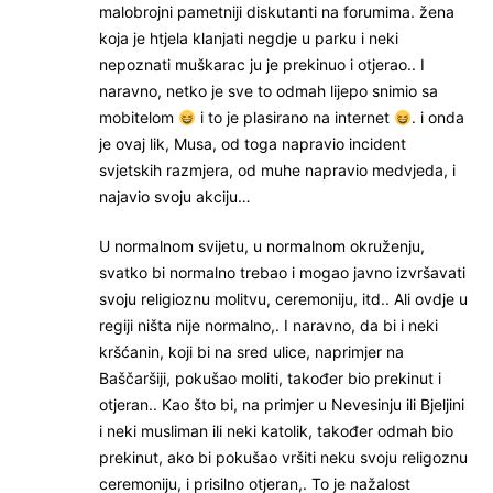
malobrojni pametniji diskutanti na forumima. žena
koja je htjela klanjati negdje u parku i neki
nepoznati muškarac ju je prekinuo i otjerao.. I
naravno, netko je sve to odmah lijepo snimio sa
mobitelom
i to je plasirano na internet
. i onda
je ovaj lik, Musa, od toga napravio incident
svjetskih razmjera, od muhe napravio medvjeda, i
najavio svoju akciju…
U normalnom svijetu, u normalnom okruženju,
svatko bi normalno trebao i mogao javno izvršavati
svoju religioznu molitvu, ceremoniju, itd.. Ali ovdje u
regiji ništa nije normalno,. I naravno, da bi i neki
kršćanin, koji bi na sred ulice, naprimjer na
Baščaršiji, pokušao moliti, također bio prekinut i
otjeran.. Kao što bi, na primjer u Nevesinju ili Bjeljini
i neki musliman ili neki katolik, također odmah bio
prekinut, ako bi pokušao vršiti neku svoju religoznu
ceremoniju, i prisilno otjeran,. To je nažalost