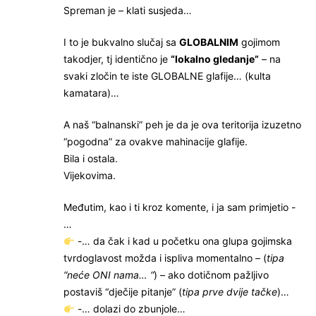
Spreman je – klati susjeda…
I to je bukvalno slučaj sa
GLOBALNIM
gojimom
takodjer, tj identično je
“lokalno gledanje”
– na
svaki zločin te iste GLOBALNE glafije… (kulta
kamatara)…
A naš “balnanski” peh je da je ova teritorija izuzetno
“pogodna” za ovakve mahinacije glafije.
Bila i ostala.
Vijekovima.
Međutim, kao i ti kroz komente, i ja sam primjetio -
…
-… da čak i kad u početku ona glupa gojimska
tvrdoglavost možda i ispliva momentalno – (
tipa
“neće ONI nama… “
) – ako dotičnom pažljivo
postaviš “dječije pitanje” (
tipa prve dvije tačke
)…
-… dolazi do zbunjole…