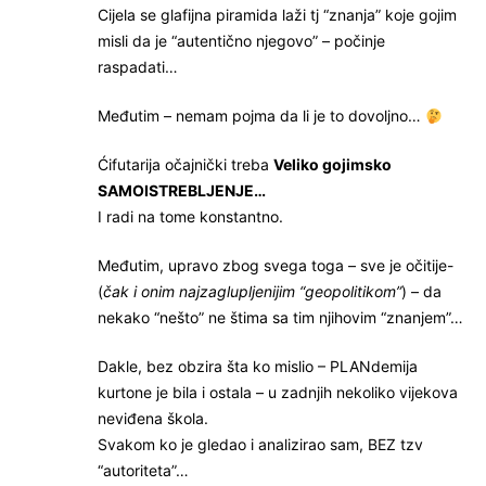
Cijela se glafijna piramida laži tj “znanja” koje gojim
misli da je “autentično njegovo” – počinje
raspadati…
Međutim – nemam pojma da li je to dovoljno…
Ćifutarija očajnički treba
Veliko gojimsko
SAMOISTREBLJENJE…
I radi na tome konstantno.
Međutim, upravo zbog svega toga – sve je očitije-
(
čak i onim najzaglupljenijim “geopolitikom”
) – da
nekako “nešto” ne štima sa tim njihovim “znanjem”…
Dakle, bez obzira šta ko mislio – PLANdemija
kurtone je bila i ostala – u zadnjih nekoliko vijekova
neviđena škola.
Svakom ko je gledao i analizirao sam, BEZ tzv
“autoriteta”…