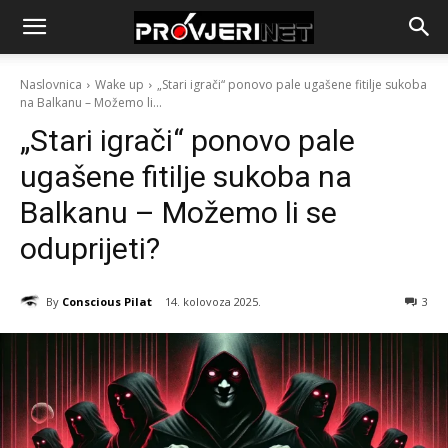
Naslovnica
Wake up
„Stari igrači“ ponovo pale ugašene fitilje sukoba
na Balkanu – Možemo li...
„Stari igrači“ ponovo pale
ugašene fitilje sukoba na
Balkanu – Možemo li se
oduprijeti?
By
Conscious Pilat
14. kolovoza 2025.
3