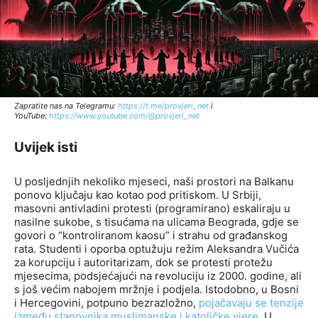
Zapratite nas na Telegramu:
http
s://t.me/provjeri_net
i
YouTube:
https://www.youtube.com/@provjeri_net
Uvijek isti
U posljednjih nekoliko mjeseci, naši prostori na Balkanu
ponovo ključaju kao kotao pod pritiskom. U Srbiji,
masovni antivladini protesti (programirano) eskaliraju u
nasilne sukobe, s tisućama na ulicama Beograda, gdje se
govori o “kontroliranom kaosu” i strahu od građanskog
rata. Studenti i oporba optužuju režim Aleksandra Vučića
za korupciju i autoritarizam, dok se protesti protežu
mjesecima, podsjećajući na revoluciju iz 2000. godine, ali
s još većim nabojem mržnje i podjela. Istodobno, u Bosni
i Hercegovini, potpuno bezrazložno,
pojačavaju se tenzije
između stanovnika muslimanske i katoličke vjere.
U