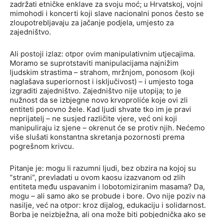
zadržati etničke enklave za svoju moć; u Hrvatskoj, vojni
mimohodi i koncerti koji slave nacionalni ponos često se
zloupotrebljavaju za jačanje podjela, umjesto za
zajedništvo.
Ali postoji izlaz: otpor ovim manipulativnim utjecajima.
Moramo se suprotstaviti manipulacijama najnižim
ljudskim strastima – strahom, mržnjom, ponosom (koji
naglašava superiornost i isključivost) – i umjesto toga
izgraditi zajedništvo. Zajedništvo nije utopija; to je
nužnost da se izbjegne novo krvoproliće koje ovi zli
entiteti ponovno žele. Kad ljudi shvate tko im je pravi
neprijatelj – ne susjed različite vjere, već oni koji
manipuliraju iz sjene – okrenut će se protiv njih. Nećemo
više slušati konstantna skretanja pozornosti prema
pogrešnom krivcu.
Pitanje je: mogu li razumni ljudi, bez obzira na kojoj su
“strani”, prevladati u ovom kaosu izazvanom od zlih
entiteta među uspavanim i lobotomiziranim masama? Da,
mogu – ali samo ako se probude i bore. Ovo nije poziv na
nasilje, već na otpor: kroz dijalog, edukaciju i solidarnost.
Borba je neizbježna, ali ona može biti pobjednička ako se