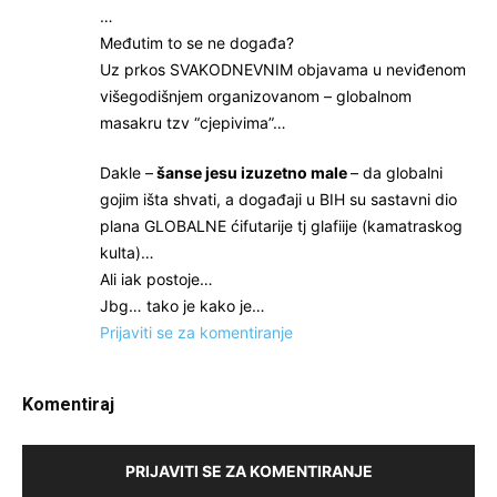
…
Međutim to se ne događa?
Uz prkos SVAKODNEVNIM objavama u neviđenom
višegodišnjem organizovanom – globalnom
masakru tzv “cjepivima”…
Dakle –
šanse jesu izuzetno male
– da globalni
gojim išta shvati, a događaji u BIH su sastavni dio
plana GLOBALNE ćifutarije tj glafiije (kamatraskog
kulta)…
Ali iak postoje…
Jbg… tako je kako je…
Prijaviti se za komentiranje
Komentiraj
PRIJAVITI SE ZA KOMENTIRANJE