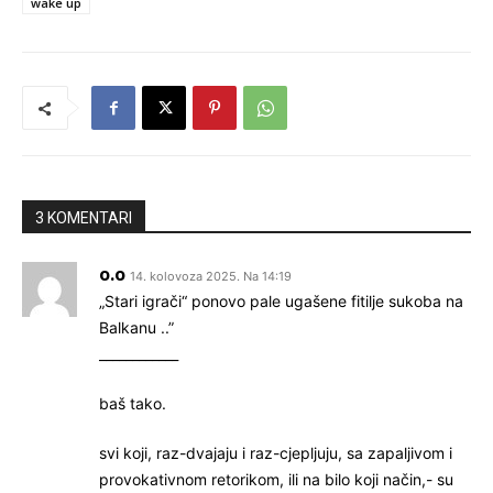
wake up
3 KOMENTARI
o.o
14. kolovoza 2025. Na 14:19
„Stari igrači“ ponovo pale ugašene fitilje sukoba na
Balkanu ..”
____________
baš tako.
svi koji, raz-dvajaju i raz-cjepljuju, sa zapaljivom i
provokativnom retorikom, ili na bilo koji način,- su