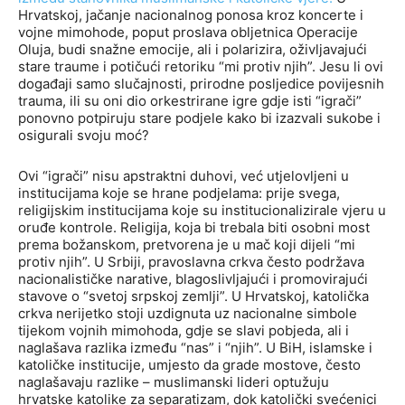
Hrvatskoj, jačanje nacionalnog ponosa kroz koncerte i
vojne mimohode, poput proslava obljetnica Operacije
Oluja, budi snažne emocije, ali i polarizira, oživljavajući
stare traume i potičući retoriku “mi protiv njih”. Jesu li ovi
događaji samo slučajnosti, prirodne posljedice povijesnih
trauma, ili su oni dio orkestrirane igre gdje isti “igrači”
ponovno potpiruju stare podjele kako bi izazvali sukobe i
osigurali svoju moć?
Ovi “igrači” nisu apstraktni duhovi, već utjelovljeni u
institucijama koje se hrane podjelama: prije svega,
religijskim institucijama koje su institucionalizirale vjeru u
oruđe kontrole. Religija, koja bi trebala biti osobni most
prema božanskom, pretvorena je u mač koji dijeli “mi
protiv njih”. U Srbiji, pravoslavna crkva često podržava
nacionalističke narative, blagoslivljajući i promovirajući
stavove o “svetoj srpskoj zemlji”. U Hrvatskoj, katolička
crkva nerijetko stoji uzdignuta uz nacionalne simbole
tijekom vojnih mimohoda, gdje se slavi pobjeda, ali i
naglašava razlika između “nas” i “njih”. U BiH, islamske i
katoličke institucije, umjesto da grade mostove, često
naglašavaju razlike – muslimanski lideri optužuju
hrvatske katolike za separatizam, dok katolički svećenici