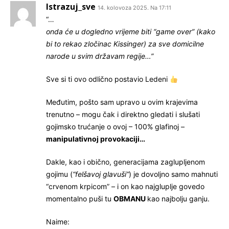
Istrazuj_sve
14. kolovoza 2025. Na 17:11
“…
onda će u dogledno vrijeme biti “game over” (kako
bi to rekao zločinac Kissinger) za sve domicilne
narode u svim državam regije…”
Sve si ti ovo odlično postavio Ledeni
Međutim, pošto sam upravo u ovim krajevima
trenutno – mogu čak i direktno gledati i slušati
gojimsko trućanje o ovoj – 100% glafinoj –
manipulativnoj provokaciji…
Dakle, kao i obično, generacijama zaglupljenom
gojimu (
“felšavoj glavuši”
) je dovoljno samo mahnuti
“crvenom krpicom” – i on kao najgluplje govedo
momentalno puši tu
OBMANU
kao najbolju ganju.
Naime: