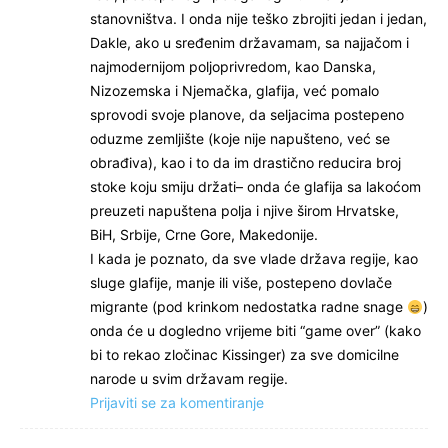
stanovništva. I onda nije teško zbrojiti jedan i jedan,
Dakle, ako u sređenim državamam, sa najjačom i
najmodernijom poljoprivredom, kao Danska,
Nizozemska i Njemačka, glafija, već pomalo
sprovodi svoje planove, da seljacima postepeno
oduzme zemljište (koje nije napušteno, već se
obrađiva), kao i to da im drastično reducira broj
stoke koju smiju držati– onda će glafija sa lakoćom
preuzeti napuštena polja i njive širom Hrvatske,
BiH, Srbije, Crne Gore, Makedonije.
I kada je poznato, da sve vlade država regije, kao
sluge glafije, manje ili više, postepeno dovlače
migrante (pod krinkom nedostatka radne snage
)
onda će u dogledno vrijeme biti “game over” (kako
bi to rekao zločinac Kissinger) za sve domicilne
narode u svim državam regije.
Prijaviti se za komentiranje