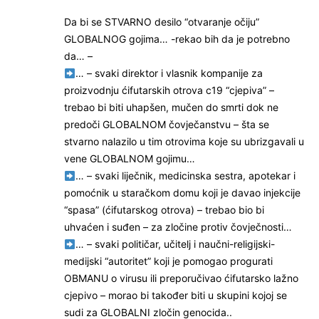
Da bi se STVARNO desilo “otvaranje očiju”
GLOBALNOG gojima… -rekao bih da je potrebno
da… –
… – svaki direktor i vlasnik kompanije za
proizvodnju ćifutarskih otrova c19 “cjepiva” –
trebao bi biti uhapšen, mučen do smrti dok ne
predoči GLOBALNOM čovječanstvu – šta se
stvarno nalazilo u tim otrovima koje su ubrizgavali u
vene GLOBALNOM gojimu…
… – svaki liječnik, medicinska sestra, apotekar i
pomoćnik u staračkom domu koji je davao injekcije
“spasa” (ćifutarskog otrova) – trebao bio bi
uhvaćen i suđen – za zločine protiv čovječnosti…
… – svaki političar, učitelj i naučni-religijski-
medijski “autoritet” koji je pomogao progurati
OBMANU o virusu ili preporučivao ćifutarsko lažno
cjepivo – morao bi također biti u skupini kojoj se
sudi za GLOBALNI zločin genocida..