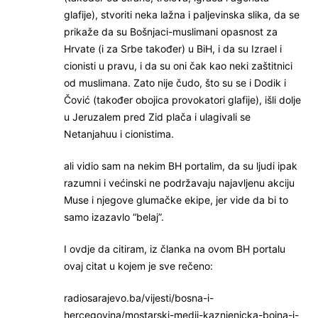
glafije), stvoriti neka lažna i paljevinska slika, da se
prikaže da su Bošnjaci-muslimani opasnost za
Hrvate (i za Srbe također) u BiH, i da su Izrael i
cionisti u pravu, i da su oni čak kao neki zaštitnici
od muslimana. Zato nije čudo, što su se i Dodik i
Čović (također obojica provokatori glafije), išli dolje
u Jeruzalem pred Zid plača i ulagivali se
Netanjahuu i cionistima.
ali vidio sam na nekim BH portalim, da su ljudi ipak
razumni i većinski ne podržavaju najavljenu akciju
Muse i njegove glumačke ekipe, jer vide da bi to
samo izazavlo “belaj”.
I ovdje da citiram, iz članka na ovom BH portalu
ovaj citat u kojem je sve rečeno:
radiosarajevo.ba/vijesti/bosna-i-
hercegovina/mostarski-medij-kaznjenicka-bojna-i-