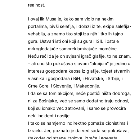
realnost.
I ovaj lik Musa je, kako sam vidio na nekim
portalima, bivši selefija, i dolazi iz te, ekipe selefija-
vehabija, a znamo tko stoji iza njih i tko ih tajno
gura. Ustvari isti oni koji su gurali ISIL i ostale
mrkogledajuće samoreklamirajuće momčine.
Neću reći da je on svjesni igrač glafije, to ne znam,
– ali ono što pokušava s ovom “akcijom” je jedino u
interesu gospodara kaosa iz glafije, tojest stvarnih
vlasnika i gospodara i BiH, i Hrvatske, i Srbije, i
Crne Gore, i Slovenije, i Makedonije.
I da se sa tom akcijom, neće postići ništa dobroga,
ni za Bošnjake, već se samo dodatno truju odnosi,
koji su ionako već zatrovani, i samo se provocira
neki incident i nasilje.
I tako se namjerno indirektno pomaže cionistima i
Izraelu. Jer, poznato je da već sada se pokušava,
(također od strane, trolova, igrača i agenata