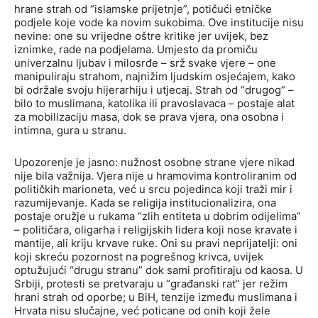
hrane strah od “islamske prijetnje”, potičući etničke
podjele koje vode ka novim sukobima. Ove institucije nisu
nevine: one su vrijedne oštre kritike jer uvijek, bez
iznimke, rade na podjelama. Umjesto da promiču
univerzalnu ljubav i milosrđe – srž svake vjere – one
manipuliraju strahom, najnižim ljudskim osjećajem, kako
bi održale svoju hijerarhiju i utjecaj. Strah od “drugog” –
bilo to muslimana, katolika ili pravoslavaca – postaje alat
za mobilizaciju masa, dok se prava vjera, ona osobna i
intimna, gura u stranu.
Upozorenje je jasno: nužnost osobne strane vjere nikad
nije bila važnija. Vjera nije u hramovima kontroliranim od
političkih marioneta, već u srcu pojedinca koji traži mir i
razumijevanje. Kada se religija institucionalizira, ona
postaje oružje u rukama “zlih entiteta u dobrim odijelima”
– političara, oligarha i religijskih lidera koji nose kravate i
mantije, ali kriju krvave ruke. Oni su pravi neprijatelji: oni
koji skreću pozornost na pogrešnog krivca, uvijek
optužujući “drugu stranu” dok sami profitiraju od kaosa. U
Srbiji, protesti se pretvaraju u “građanski rat” jer režim
hrani strah od oporbe; u BiH, tenzije između muslimana i
Hrvata nisu slučajne, već poticane od onih koji žele