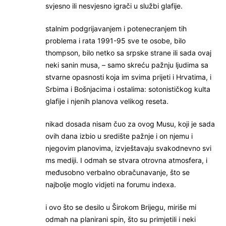
svjesno ili nesvjesno igrači u službi glafije.
stalnim podgrijavanjem i potenecranjem tih
problema i rata 1991-95 sve te osobe, bilo
thompson, bilo netko sa srpske strane ili sada ovaj
neki sanin musa, – samo skreću pažnju ljudima sa
stvarne opasnosti koja im svima prijeti i Hrvatima, i
Srbima i Bošnjacima i ostalima: sotonističkog kulta
glafije i njenih planova velikog reseta.
nikad dosada nisam čuo za ovog Musu, koji je sada
ovih dana izbio u središte pažnje i on njemu i
njegovim planovima, izvještavaju svakodnevno svi
ms mediji. I odmah se stvara otrovna atmosfera, i
međusobno verbalno obračunavanje, što se
najbolje moglo vidjeti na forumu indexa.
i ovo što se desilo u Širokom Brijegu, miriše mi
odmah na planirani spin, što su primjetili i neki