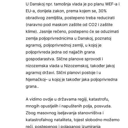
U Danskoj npr. tamošnja vlada je po planu WEF-a i
EU-a, donijela zakon, prema kojem se, 30%
obradivog zemljišta, postepeno treba reducirati
(naravno pod maskom zaštite od CO2 i zaštite
klime). Jasnije rečeno, postepeno će se oduzimati
zemlja poljoprivrednicima u Danskoj, poznatoj
agrarnoj, poljoprivrednoj zemlji, u kojoj je
poljoprivreda jedna od najjačih grana
gospodarastva. Slične planove sprovodi i
nizozemska vlada u Nizozemskoj, također jakoj
agrarnoj državi. Slični planovi postoje i u
Njemačkoj– u kojoj je također jaka poljoprivredna
grana..
A vidimo ovdje u državama regiji, katastrofu,
mnogih opustjelih i napuštenih polja, posvuda.
Zbog masovnog iseljavanja stanovništva i
katastrofalnog nataliteta, tojest slobodno možemo
reći, postepenog i polaganog izumiranja