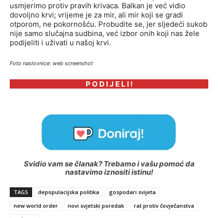
usmjerimo protiv pravih krivaca. Balkan je već vidio
dovoljno krvi; vrijeme je za mir, ali mir koji se gradi
otporom, ne pokornošću. Probudite se, jer sljedeći sukob
nije samo slučajna sudbina, već izbor onih koji nas žele
podijeliti i uživati u našoj krvi.
Foto naslovnice: web screenshot
P O D I J E L I !
Svidio vam se članak? Trebamo i vašu pomoć da
nastavimo iznositi istinu!
TAGS
depopulacijska politika
gospodari svijeta
new world order
novi svjetski poredak
rat protiv čovječanstva