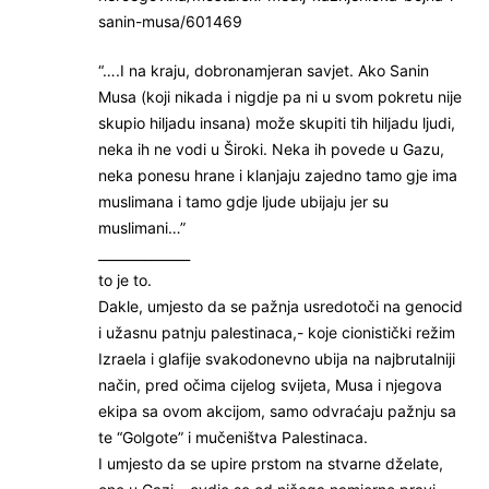
sanin-musa/601469
“….I na kraju, dobronamjeran savjet. Ako Sanin
Musa (koji nikada i nigdje pa ni u svom pokretu nije
skupio hiljadu insana) može skupiti tih hiljadu ljudi,
neka ih ne vodi u Široki. Neka ih povede u Gazu,
neka ponesu hrane i klanjaju zajedno tamo gje ima
muslimana i tamo gdje ljude ubijaju jer su
muslimani…”
______________
to je to.
Dakle, umjesto da se pažnja usredotoči na genocid
i užasnu patnju palestinaca,- koje cionistički režim
Izraela i glafije svakodonevno ubija na najbrutalniji
način, pred očima cijelog svijeta, Musa i njegova
ekipa sa ovom akcijom, samo odvraćaju pažnju sa
te “Golgote” i mučeništva Palestinaca.
I umjesto da se upire prstom na stvarne dželate,