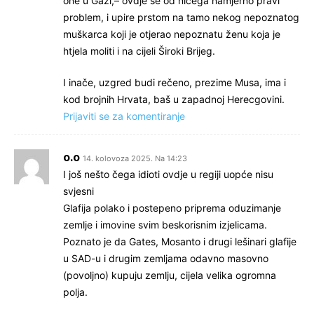
one u Gazi,– ovdje se od ničega namjerno pravi
problem, i upire prstom na tamo nekog nepoznatog
muškarca koji je otjerao nepoznatu ženu koja je
htjela moliti i na cijeli Široki Brijeg.
I inače, uzgred budi rečeno, prezime Musa, ima i
kod brojnih Hrvata, baš u zapadnoj Herecgovini.
Prijaviti se za komentiranje
o.o
14. kolovoza 2025. Na 14:23
I još nešto čega idioti ovdje u regiji uopće nisu
svjesni
Glafija polako i postepeno priprema oduzimanje
zemlje i imovine svim beskorisnim izjelicama.
Poznato je da Gates, Mosanto i drugi lešinari glafije
u SAD-u i drugim zemljama odavno masovno
(povoljno) kupuju zemlju, cijela velika ogromna
polja.