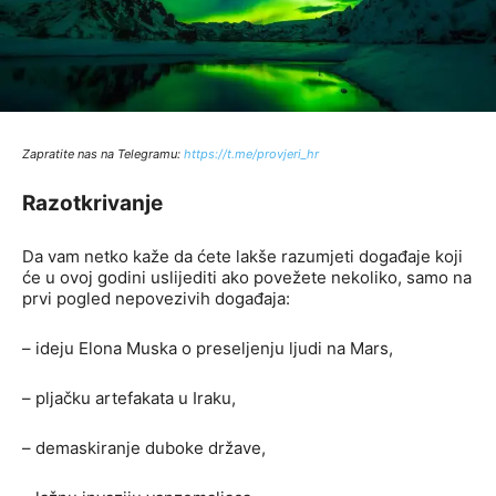
Zapratite nas na Telegramu:
http
s://t.me/provjeri_hr
Razotkrivanje
Da vam netko kaže da ćete lakše razumjeti događaje koji
će u ovoj godini uslijediti ako povežete nekoliko, samo na
prvi pogled nepovezivih događaja:
– ideju Elona Muska o preseljenju ljudi na Mars,
– pljačku artefakata u Iraku,
– demaskiranje duboke države,