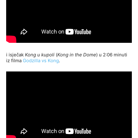
i isječak
Kong u kupoli
(
Kong in the Dome
) u 2:06 minuti
iz filma
Godzilla vs Kong
.