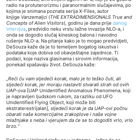
radio na protuterorizmu i paranormalnim slučajevima, po
kojima je snimana poznata serija X-Files, autor
knjige
Vanzemaljci
(
THE EXTRADIMENSIONALS True and
Concepts of Alien Visitors
), godinu je dana prije
danog
intervjua
, predvidio neku vrstu lažne invazije NLO-a, i
onda se dogodio slučaj kineskog balona i navodno
rušenje NLO-a. Na pitanje kako je to mogao predvidjeti,
DeSouza kaže da je to temeljem bogatog iskustva i
podataka koje dobiva od obavještajne zajednice. Ti
podaci, koje naziva glasinama i sirovim informacija,
ponekad spašavaju život. DeSouza kaže:
„Reći ću vam sljedeći korak, malo je to teško čuti, ali
sljedeći korak, jer moraju nastaviti stvarati strah od ovih
UAP-ova
[UAP Unidentified Anomalous Phenomena, koji
je napravljen ljudskom rukom, za razliku od UFO
Unidentified Flying Object, koji može biti
ekstraterestrijalan]
, sljedeći korak je da UAP-ovi počnu
obarati naše komercijalne zrakoplove i naše vojne
mlažnjake s neba i vjerujem da će se to dogoditi vrlo, vrlo
brzo.“