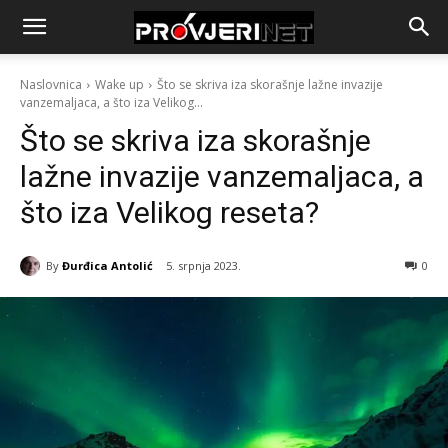
Naslovnica
Wake up
Što se skriva iza skorašnje lažne invazije
vanzemaljaca, a što iza Velikog...
Što se skriva iza skorašnje
lažne invazije vanzemaljaca, a
što iza Velikog reseta?
By
Đurđica Antolić
5. srpnja 2023.
0