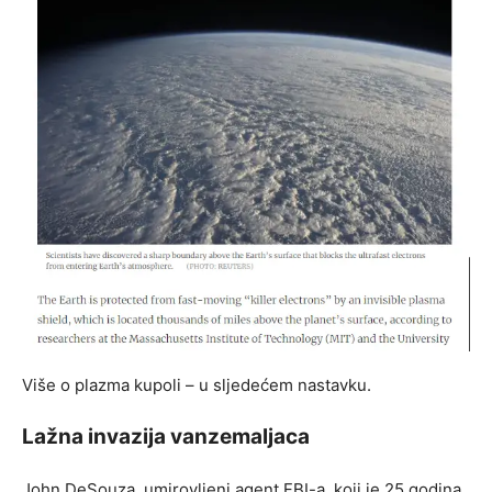
Više o plazma kupoli – u sljedećem nastavku.
Lažna invazija vanzemaljaca
John DeSouza, umirovljeni agent FBI-a, koji je 25 godina