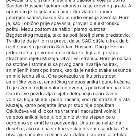
Saddam Hussein tijekom rekonstrukcije drevnog grada. A
upravo to je željela imati američka vlada. U ranim
jutarnjim satima, nakon što je radio emisija završila, Horn
je, kao i obično prije spavanja, provjerio elektronsku
poštu. Među poštom se našlo i pismo kustosa
Bagdadskog muzeja, tako se pošiljatelj pisma predstavio.
Tvrdio je da je Horn u pravu, da su SAD otišle u Irak da bi
uzele ono što je otkrio Saddam Hussein. Dao je Hornu
jednokratnu, privremenu lozinku za digitalni pristup
stražnjem dijelu Muzeja. Otvorivši stranicu Horn je naišao
na stotine i stotine slika prvog dana invazije na Irak,
snimljenih korak po korak, kao da je netko svake sekunde
snimio jednu sliku. One pokazuju veliku prisutnost
američke vojske, američkog veleposlanika i puno Iračana.
Tu je i žena tradicionalno odjevena, s pokrivalom na glavi.
Ona ih sve pozdravlja i cijelu delegaciju naoružanih
vojnika, koju slijedi i puno Iračana, vodi do stražnjih vrata
Muzeja, kamo posjetiteljima pristup nije dopušten.
Otključava veliki lokot na vratima i naoružani vojnici i
veleposlanik slijede ju dolje niz strme stepenice u
ogromno spremište u podzemlju. Unutra se nalazi na
desetke, ako ne i na stotine velikih drvenih sanduka. Oni
otvaraju sanduke i izvlače van zlatne i srebrne artefakte