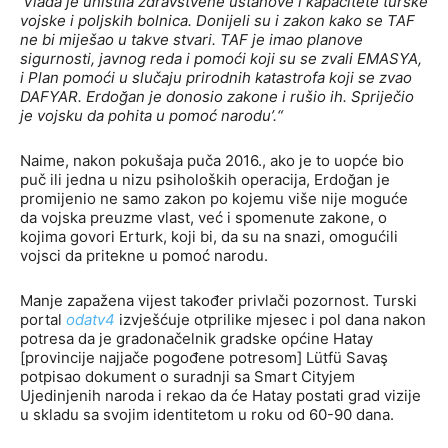
‘Vlada je uništila zdravstvene ustanove i kapacitete turske
vojske i poljskih bolnica. Donijeli su i zakon kako se TAF
ne bi miješao u takve stvari. TAF je imao planove
sigurnosti, javnog reda i pomoći koji su se zvali EMASYA,
i Plan pomoći u slučaju prirodnih katastrofa koji se zvao
DAFYAR. Erdoğan je donosio zakone i rušio ih. Spriječio
je vojsku da pohita u pomoć narodu’.“
Naime, nakon pokušaja puča 2016., ako je to uopće bio
puč ili jedna u nizu psiholoških operacija, Erdoğan je
promijenio ne samo zakon po kojemu više nije moguće
da vojska preuzme vlast, već i spomenute zakone, o
kojima govori Erturk, koji bi, da su na snazi, omogućili
vojsci da pritekne u pomoć narodu.
Manje zapažena vijest također privlači pozornost. Turski
portal
odatv4
izvješćuje otprilike mjesec i pol dana nakon
potresa da je gradonačelnik gradske općine Hatay
[provincije najjače pogođene potresom] Lütfü Savaş
potpisao dokument o suradnji ​​sa Smart Cityjem
Ujedinjenih naroda i rekao da će Hatay postati grad vizije
u skladu sa svojim identitetom u roku od 60-90 dana.