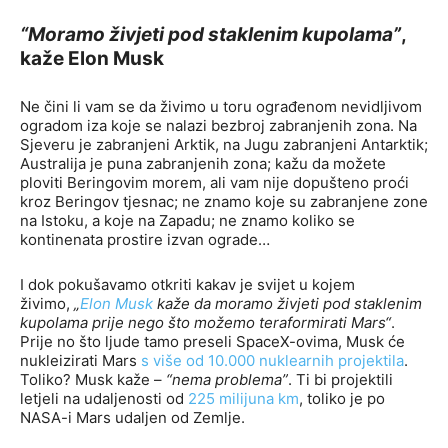
“Moramo živjeti pod staklenim kupolama”
,
kaže Elon Musk
Ne čini li vam se da živimo u toru ograđenom nevidljivom
ogradom iza koje se nalazi bezbroj zabranjenih zona. Na
Sjeveru je zabranjeni Arktik, na Jugu zabranjeni Antarktik;
Australija je puna zabranjenih zona; kažu da možete
ploviti Beringovim morem, ali vam nije dopušteno proći
kroz Beringov tjesnac; ne znamo koje su zabranjene zone
na Istoku, a koje na Zapadu; ne znamo koliko se
kontinenata prostire izvan ograde…
I dok pokušavamo otkriti kakav je svijet u kojem
živimo,
„
Elon Musk
kaže da moramo živjeti pod staklenim
kupolama prije nego što možemo teraformirati Mars“
.
Prije no što ljude tamo preseli SpaceX-ovima, Musk će
nukleizirati Mars
s više od 10.000 nuklearnih projektila
.
Toliko? Musk kaže –
“nema problema”
. Ti bi projektili
letjeli na udaljenosti od
225 milijuna km
, toliko je po
NASA-i Mars udaljen od Zemlje.