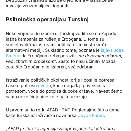
DeSouza i Vrijland slažu se u jednome – lažna će se
invazija vanzemaljaca dogoditi.
Psihološka operacija u Turskoj
Neko vrijeme do izbora u Turskoj vodila se na Zapadu
lažna kampanja za rušenje Erdoğana. U tome su
sudjelovali ‘mainstream’ političari i ‘mainstream’ i
alternativni mediji. Sukladno tome, poznata je
izjava Joea
Bidena
da Erdoğana treba poraziti
„ne državnim udarom,
već izbornim procesom“
. Zašto to nisu učinili? Možda
zato što Erdoğan nije izabran, već odabran.
Istraživanje političkih okolnosti prije i poslije potresa
(više o potresu
ovdje
), kao i događaji povezani s
potresom, vode do potpisa duboke države. Navest ćemo
samo neke činjenice koje na to ukazuju.
U prvom su to redu AFAD i TAF. Pogledajmo što o tome
kaže turska istraživačka novinarka
Ceyda Karan
:
„AFAD je turska agencija za upravljanje katastrofama i