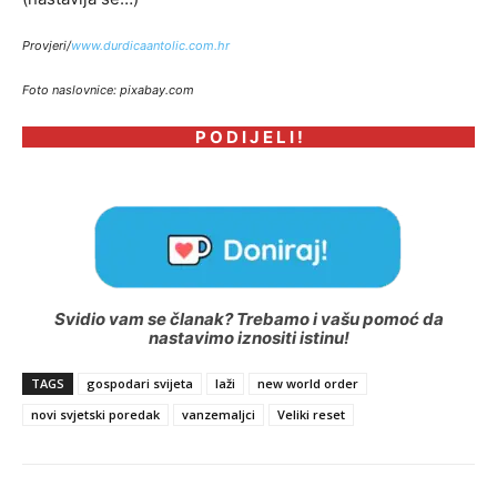
Provjeri/
www.durdicaantolic.com.hr
Foto naslovnice: pixabay.com
P O D I J E L I !
Svidio vam se članak? Trebamo i vašu pomoć da
nastavimo iznositi istinu!
TAGS
gospodari svijeta
laži
new world order
novi svjetski poredak
vanzemaljci
Veliki reset