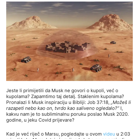
Jeste li primijetili da Musk ne govori o kupoli, već o
kupolama? Zapamtimo taj detalj. Staklenim kupolama?
Pronalazi li Musk inspiraciju u Bibliji: Job 37:18,
„Možeš li
razapeti nebo kao on, tvrdo kao saliveno ogledalo?“
I,
kakvu nam je to subliminalnu poruku poslao Musk 2020.
godine, u jeku Covid prijevare?
Kad je već riječ o Marsu, pogledajte u ovom
videu
u 2:03