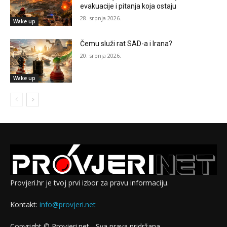
evakuacije i pitanja koja ostaju
28. srpnja 2026.
Wake up
Čemu služi rat SAD-a i Irana?
20. srpnja 2026.
Wake up
Provjeri.hr je tvoj prvi izbor za pravu informaciju.
Kontakt:
info@provjeri.net
Copyright © Provjeri.net - Sva prava pridržana