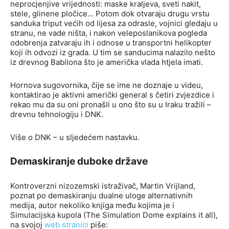
neprocjenjive vrijednosti: maske kraljeva, sveti nakit,
stele, glinene pločice… Potom dok otvaraju drugu vrstu
sanduka triput većih od lijesa za odrasle, vojnici gledaju u
stranu, ne vade ništa, i nakon veleposlanikova pogleda
odobrenja zatvaraju ih i odnose u transportni helikopter
koji ih odvozi iz grada. U tim se sanducima nalazilo nešto
iz drevnog Babilona što je američka vlada htjela imati.
Hornova sugovornika, čije se ime ne doznaje u videu,
kontaktirao je aktivni američki general s četiri zvjezdice i
rekao mu da su oni pronašli u ono što su u Iraku tražili –
drevnu tehnologiju i DNK.
Više o DNK – u sljedećem nastavku.
Demaskiranje duboke države
Kontroverzni nizozemski istraživač, Martin Vrijland,
poznat po demaskiranju dualne uloge alternativnih
medija, autor nekoliko knjiga među kojima je i
Simulacijska kupola (The Simulation Dome explains it all),
na svojoj
web stranici
piše: