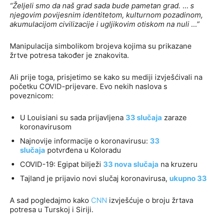
“Željeli smo da naš grad sada bude pametan grad.
…
s
njegovim povijesnim identitetom, kulturnom pozadinom,
akumulacijom civilizacije i ugljikovim otiskom na nuli …”
Manipulacija simbolikom brojeva kojima su prikazane
žrtve potresa također je znakovita.
Ali prije toga, prisjetimo se kako su mediji izvješćivali na
početku COVID-prijevare. Evo nekih naslova s
poveznicom:
U Louisiani su sada prijavljena
33 slučaja
zaraze
koronavirusom
Najnovije informacije o koronavirusu:
33
slučaja
potvrđena u Koloradu
COVID-19: Egipat bilježi
33 nova slučaja
na kruzeru
Tajland je prijavio novi slučaj koronavirusa,
ukupno 33
A sad pogledajmo kako
CNN
izvješćuje o broju žrtava
potresa u Turskoj i Siriji.