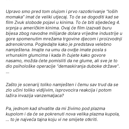
Upravo smo pred tom olujom i prvo razotkrivanje “loših
momaka” imat će veliki utjecaj. To će se dogoditi kad se
film Zvuk slobode pojavi u kinima. To će biti sljedećeg 4.
srpnja u američkim kinima. Ovaj će film izazvati buru
bijesa zbog navodne milijarde dolara vrijedne industrije u
gore spomenutim mrežama trgovine djecom i proizvodnji
adrenokroma. Pogledajte kako je predstava velebno
namještena. Imajte na umu da ovdje imate posla s
vrhunskim glumcima i kada ih čujete kako govore
nasamo, možda ćete pomisliti da ne glume, ali sve je to
dio psihološke operacije “demaskiranja duboke države”
.
…
Zašto je scenarij toliko namješten i čemu sav trud da se
zlo učini toliko vidljivim, isprovocira reakcija i potom
lažira invazija vanzemaljaca?
Pa, jednom kad shvatite da mi živimo pod plazma
kupolom i da će se pokrenuti nova velika plazma kupola,
… to je najveća tajna koju vi ne smijete otkriti.