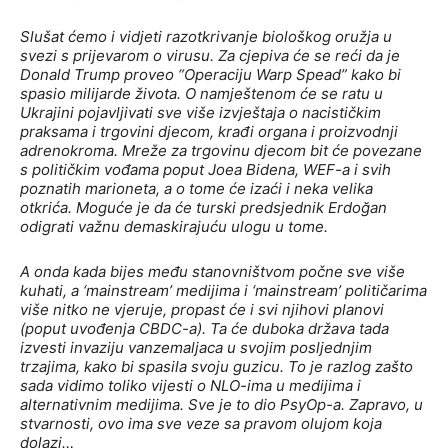
Slušat ćemo i vidjeti razotkrivanje biološkog oružja u
svezi s prijevarom o virusu. Za cjepiva će se reći da je
Donald Trump proveo “Operaciju Warp Spead” kako bi
spasio milijarde života. O namještenom će se ratu u
Ukrajini pojavljivati sve više izvještaja o nacističkim
praksama i trgovini djecom, krađi organa i proizvodnji
adrenokroma. Mreže za trgovinu djecom bit će povezane
s političkim vođama poput Joea Bidena, WEF-a i svih
poznatih marioneta, a o tome će izaći i neka velika
otkrića. Moguće je da će turski predsjednik Erdoğan
odigrati važnu demaskirajuću ulogu u tome.
A onda kada bijes među stanovništvom počne sve više
kuhati, a ‘mainstream’ medijima i ‘mainstream’ političarima
više nitko ne vjeruje, propast će i svi njihovi planovi
(poput uvođenja CBDC-a). Ta će duboka država tada
izvesti invaziju vanzemaljaca u svojim posljednjim
trzajima, kako bi spasila svoju guzicu. To je razlog zašto
sada vidimo toliko vijesti o NLO-ima u medijima i
alternativnim medijima. Sve je to dio PsyOp-a. Zapravo, u
stvarnosti, ovo ima sve veze sa pravom olujom koja
dolazi…