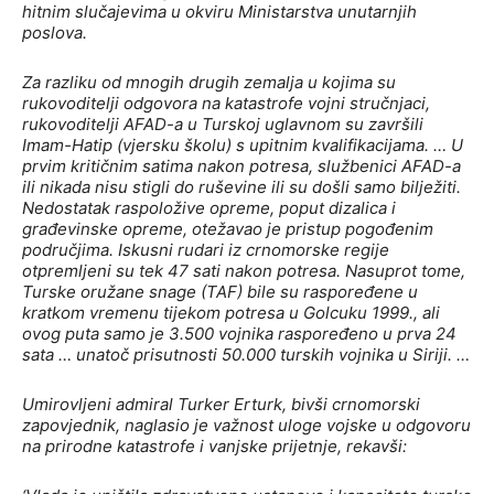
hitnim slučajevima u okviru Ministarstva unutarnjih
poslova.
Za razliku od mnogih drugih zemalja u kojima su
rukovoditelji odgovora na katastrofe vojni stručnjaci,
rukovoditelji AFAD-a u Turskoj uglavnom su završili
Imam-Hatip (vjersku školu) s upitnim kvalifikacijama. … U
prvim kritičnim satima nakon potresa, službenici AFAD-a
ili nikada nisu stigli do ruševine ili su došli samo bilježiti.
Nedostatak raspoložive opreme, poput dizalica i
građevinske opreme, otežavao je pristup pogođenim
područjima. Iskusni rudari iz crnomorske regije
otpremljeni su tek 47 sati nakon potresa. Nasuprot tome,
Turske oružane snage (TAF) bile su raspoređene u
kratkom vremenu tijekom potresa u Golcuku 1999., ali
ovog puta samo je 3.500 vojnika raspoređeno u prva 24
sata … unatoč prisutnosti 50.000 turskih vojnika u Siriji. …
Umirovljeni admiral Turker Erturk, bivši crnomorski
zapovjednik, naglasio je važnost uloge vojske u odgovoru
na prirodne katastrofe i vanjske prijetnje, rekavši: