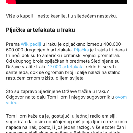
Više o kupoli – nešto kasnije, i u sljedećem nastavku.
Pljačka artefakata u Iraku
Prema
Wikipediji
u Iraku je opljačkano između 400.000-
600.000 dragocjenih artefakata.
Pljačka
je trajala tri dana i
tri noći dok su to američki i britanski vojnici promatrali.
Od ukupnog broja opljačkanih predmeta Sjedinjene su
Države vratile Iraku
17.000 artefakata
, reklo bi se vrh
sante leda, dok se ogroman broj i dalje nalazi na stalno
rastućem crnom tržištu diljem svijeta.
Što su zapravo Sjedinjene Države tražile u Iraku?
Odgovor na to daju Tom Horn i njegov sugovornik u
ovom
videu
.
Tom Horn kaže da je, gostujući u jednoj radio emisiji,
sugerirao da, osim uobičajenog mišljenja ljudi o razlozima
napada na Irak, postoji i još jedan razlog, više ezoteričan i
povezan s biblijskim mjestima u Babilonu koje je otkrio