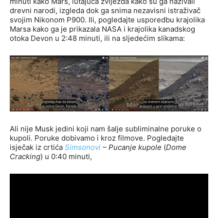
minuti kako Mars, lutajuća zvijezda kako su ga nazivali
drevni narodi, izgleda dok ga snima nezavisni istraživač
svojim Nikonom P900. Ili, pogledajte usporedbu krajolika
Marsa kako ga je prikazala NASA i krajolika kanadskog
otoka Devon u 2:48 minuti, ili na sljedećim slikama:
Ali nije Musk jedini koji nam šalje subliminalne poruke o
kupoli. Poruke dobivamo i kroz filmove. Pogledajte
isječak iz crtića
Simsonovi
– Pucanje kupole
(
Dome
Cracking
) u 0:40 minuti,