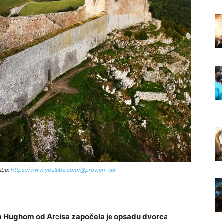
ube:
https://www.youtube.com/@provjeri_net
a Hughom od Arcisa započela je opsadu dvorca