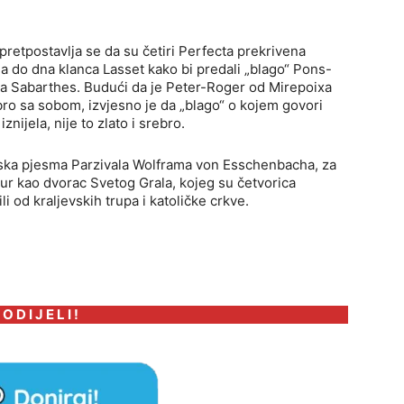
pretpostavlja se da su četiri Perfecta prekrivena
a do dna klanca Lasset kako bi predali „blago“ Pons-
 Sabarthes. Budući da je Peter-Roger od Mirepoixa
ro sa sobom, izvjesno je da „blago“ o kojem govori
iznijela, nije to zlato i srebro.
pska pjesma Parzivala Wolframa von Esschenbacha, za
ur kao dvorac Svetog Grala, kojeg su četvorica
i od kraljevskih trupa i katoličke crkve.
 O D I J E L I !