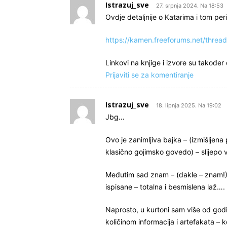
Istrazuj_sve
27. srpnja 2024. Na 18:53
Ovdje detaljnije o Katarima i tom per
https://kamen.freeforums.net/thread/
Linkovi na knjige i izvore su također
Prijaviti se za komentiranje
Istrazuj_sve
18. lipnja 2025. Na 19:02
Jbg…
Ovo je zanimljiva bajka – (izmišljena 
klasično gojimsko govedo) – slijepo
Međutim sad znam – (dakle – znam!) 
ispisane – totalna i besmislena laž….
Naprosto, u kurtoni sam više od god
količinom informacija i artefakata –