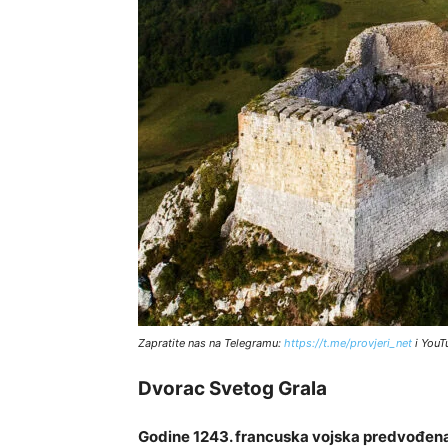
Zapratite nas na Telegramu:
http
s://t.me/provjeri_net
i YouT
Dvorac Svetog Grala
Godine 1243. francuska vojska predvođen