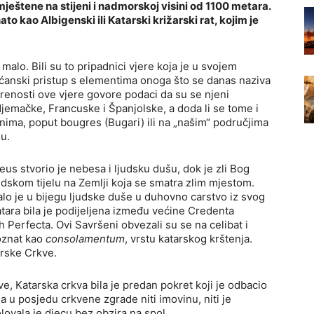
eštene na stijeni i nadmorskoj visini od 1100 metara.
to kao Albigenski ili Katarski križarski rat, kojim je
malo. Bili su to pripadnici vjere koja je u svojem
ćanski pristup s elementima onoga što se danas naziva
renosti ove vjere govore podaci da su se njeni
, Njemačke, Francuske i Španjolske, a doda li se tome i
nima, poput bougres (Bugari) ili na „našim“ područjima
u.
us stvorio je nebesa i ljudsku dušu, dok je zli Bog
udskom tijelu na Zemlji koja se smatra zlim mjestom.
žalo je u bijegu ljudske duše u duhovno carstvo iz svog
 katara bila je podijeljena između većine Credenta
ih Perfecta. Ovi Savršeni obvezali su se na celibat i
poznat kao
consolamentum
, vrstu katarskog krštenja.
arske Crkve.
e, Katarska crkva bila je predan pokret koji je odbacio
a u posjedu crkvene zgrade niti imovinu, niti je
lovala je djecu bez obzira na spol.