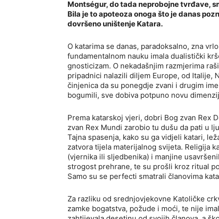
Montségur, do tada neprobojne tvrđave, smj
Bila je to apoteoza onoga što je danas pozna
dovršeno uništenje Katara.
O katarima se danas, paradoksalno, zna vrlo 
fundamentalnom nauku imala dualistički krš
gnosticizam. O nekadašnjim razmjerima raši
pripadnici nalazili diljem Europe, od Italije
činjenica da su ponegdje zvani i drugim ime
bogumili, sve dobiva potpuno novu dimenzij
Prema katarskoj vjeri, dobri Bog zvan Rex De
zvan Rex Mundi zarobio tu dušu da pati u lj
Tajna spasenja, kako su ga vidjeli katari, le
zatvora tijela materijalnog svijeta. Religija
(vjernika ili sljedbenika) i manjine usavršen
strogost prehrane, te su prošli kroz ritual 
Samo su se perfecti smatrali članovima kat
Za razliku od srednjovjekovne Katoličke crkv
zamke bogatstva, požude i moći, te nije imal
zahtijevala desetinu od svojih članova, a ško