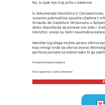
No, tu ipak nije kraj priče o katarima.
Iz dokumenata inkvizitora iz Carcassonnea, 
vunenim pokrivačima spustila užadima s vrh
Arnaudu de Castellum Verdunumu u špiljama
dobio dopuštenje da ponese svo zlato i sreb
inkvizitor, a koje su četiri neustrašiva katara 
Identitet tog blaga možda upravo otkriva e
koju mnogi tvrde da otkriva dvorac Montség
perfecta ponijela sa sobom kako bi ga zaštitil
Provjeri/renneslechateau.nl
Foto naslovnice: web screenshot
P