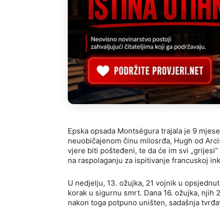
Epska opsada Montségura trajala je 9 mjesec
neuobičajenom činu milosrđa, Hugh od Arcis
vjere biti pošteđeni, te da će im svi „grijesi“
na raspolaganju za ispitivanje francuskoj ink
U nedjelju, 13. ožujka, 21 vojnik u opsjednu
korak u sigurnu smrt. Dana 16. ožujka, njih 2
nakon toga potpuno uništen, sadašnja tvrđav