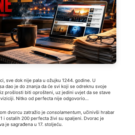
i, sve dok nije pala u ožujku 1244. godine. U
a dao je do znanja da će svi koji se odreknu svoje
 iz prošlosti biti oprošteni, uz jedini uvjet da se stave
viziciji. Nitko od perfecta nije odgovorio…
tom dvorcu zatražio je
consolamentum
, učinivši hrabar
1 i ostalih 200 perfecta živi su spaljeni. Dvorac je
a je sagrađena u 17. stoljeću.