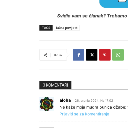
Svidio vam se članak? Trebamo i
TAGS
lažna povijest
Udio
3 KOMENTARI
aloha
26. srpnja 2024. Na 17:02
Ne kaže moja mudra punica džabe: “B
Prijaviti se za komentiranje