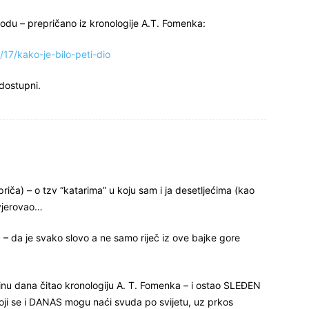
iodu – prepričano iz kronologije A.T. Fomenka:
17/kako-je-bilo-peti-dio
 dostupni.
priča) – o tzv “katarima” u koju sam i ja desetljećima (kao
 vjerovao…
– da je svako slovo a ne samo riječ iz ove bajke gore
inu dana čitao kronologiju A. T. Fomenka – i ostao SLEĐEN
 koji se i DANAS mogu naći svuda po svijetu, uz prkos