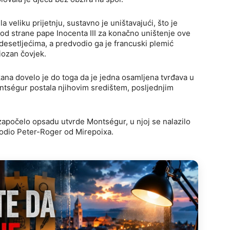
a veliku prijetnju, sustavno je uništavajući, što je
od strane pape Inocenta III za konačno uništenje ove
o desetljećima, a predvodio ga je francuski plemić
iozan čovjek.
kana dovelo je do toga da je jedna osamljena tvrđava u
ségur postala njihovim središtem, posljednjim
 započelo opsadu utvrde Montségur, u njoj se nalazilo
vodio Peter-Roger od Mirepoixa.