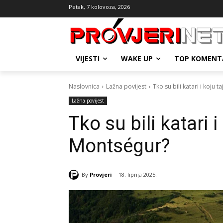
Petak, 7 kolovoza, 2026
VIJESTI
WAKE UP
TOP KOMENT
Naslovnica
Lažna povijest
Tko su bili katari i koju
Lažna povijest
Tko su bili katari 
Montségur?
By
Provjeri
18. lipnja 2025.