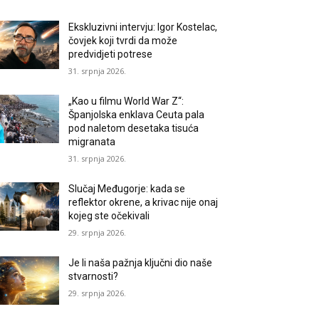
Ekskluzivni intervju: Igor Kostelac,
čovjek koji tvrdi da može
predvidjeti potrese
31. srpnja 2026.
„Kao u filmu World War Z“:
Španjolska enklava Ceuta pala
pod naletom desetaka tisuća
migranata
31. srpnja 2026.
Slučaj Međugorje: kada se
reflektor okrene, a krivac nije onaj
kojeg ste očekivali
29. srpnja 2026.
Je li naša pažnja ključni dio naše
stvarnosti?
29. srpnja 2026.