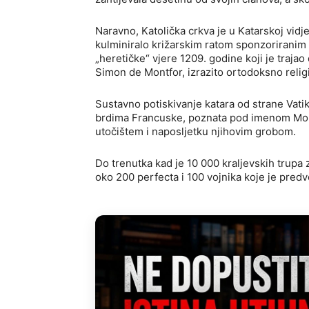
Naravno, Katolička crkva je u Katarskoj vidjel
kulminiralo križarskim ratom sponzoriranim 
„heretičke“ vjere 1209. godine koji je traja
Simon de Montfor, izrazito ortodoksno relig
Sustavno potiskivanje katara od strane Vati
brdima Francuske, poznata pod imenom Mont
utočištem i naposljetku njihovim grobom.
Do trenutka kad je 10 000 kraljevskih trupa
oko 200 perfecta i 100 vojnika koje je pred